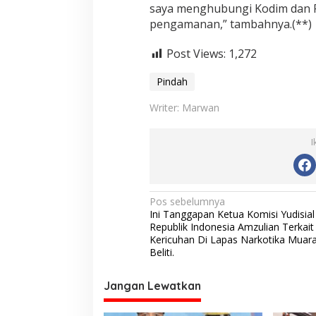
saya menghubungi Kodim dan 
pengamanan,” tambahnya.(**)
Post Views:
1,272
Pindah
Writer: Marwan
I
N
Pos sebelumnya
Ini Tanggapan Ketua Komisi Yudisial
a
Republik Indonesia Amzulian Terkait
v
Kericuhan Di Lapas Narkotika Muar
Beliti.
i
g
Jangan Lewatkan
a