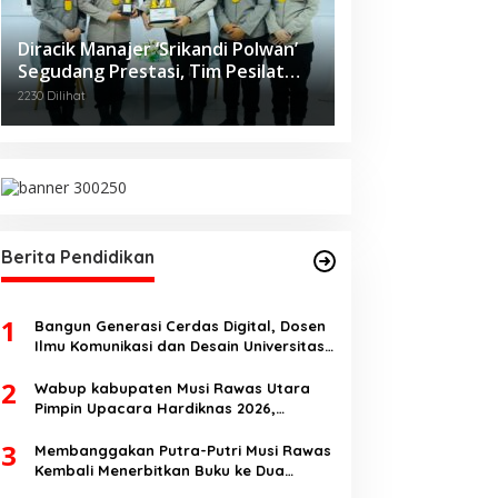
Diracik Manajer ‘Srikandi Polwan’
Segudang Prestasi, Tim Pesilat
Polda Sumsel Sukses Diajang
2230 Dilihat
Kejurnas Menpora Cup II 2024
Berita Pendidikan
1
Bangun Generasi Cerdas Digital, Dosen
Ilmu Komunikasi dan Desain Universitas
Pamulang Sosialisasikan Bahaya
2
Disinformasi AI dan Hate Speech di SMK
Wabup kabupaten Musi Rawas Utara
Ikhlas Jawilan
Pimpin Upacara Hardiknas 2026,
Pentingnya Pendidikan Berkualitas dan
3
berakhlak
Membanggakan Putra-Putri Musi Rawas
Kembali Menerbitkan Buku ke Dua
Dengan Tema Hukum Acara Perdata