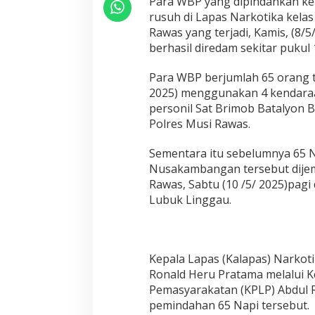
Para WBP yang dipindahkan k
a
B
rusuh di Lapas Narkotika kelas
e
Rawas yang terjadi, Kamis, (8/5
l
berhasil diredam sekitar pukul 
i
t
Para WBP berjumlah 65 orang t
i
D
2025) menggunakan 4 kendara
i
personil Sat Brimob Batalyon 
P
Polres Musi Rawas.
i
n
Sementara itu sebelumnya 65 N
d
a
Nusakambangan tersebut dijem
h
Rawas, Sabtu (10 /5/ 2025)pagi 
K
Lubuk Linggau.
e
L
a
p
a
Kepala Lapas (Kalapas) Narkoti
s
Ronald Heru Pratama melalui
N
Pemasyarakatan (KPLP) Abdul
u
pemindahan 65 Napi tersebut.
s