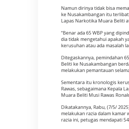
a
k
Namun dirinya tidak bisa mema
a
ke Nusakambangan itu terlibat 
m
Lapas Narkotika Muara Beliti a
b
a
“Benar ada 65 WBP yang dipi
n
g
dia tidak mengetahui apakah ya
a
kerusuhan atau ada masalah la
n
.
Ditegaskannya, pemindahan 65
Beliti ke Nusakambangan berd
melakukan pemantauan selama 
Sementara itu kronologis keru
Rawas, sebagaimana Kepala Lap
Muara Beliti Musi Rawas Ronal
Dikatakannya, Rabu, (7/5/ 2025
melakukan razia dalam kamar w
razia ini, petugas mendapati 5