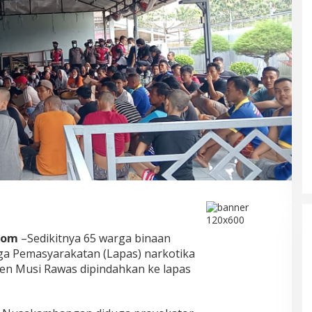
DPRD Musi Rawas Utara Gelar
Paripurna LKPJ Tahun 2025
Di Muratara, Politik
|
21/04/2026
com
–Sedikitnya 65 warga binaan
a Pemasyarakatan (Lapas) narkotika
aten Musi Rawas dipindahkan ke lapas