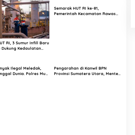
Semarak HUT RI ke-81,
Pemerintah Kecamatan Rawas
Ulu Gelar Berbagai Lomba
T RI, 3 Sumur Infill Baru
4 Dukung Kedaulatan
nyak Ilegal Meledak,
Pengarahan di Kanwil BPN
nggal Dunia. Polres Musi
Provinsi Sumatera Utara, Menteri
tara Langsung Respon
Nusron Minta Jajaran Utamakan
Kemudahan Layanan bagi
Masyarakat