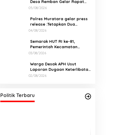
Desa Remban Gelar Rapat
Persiapan Bersama Panitia
05/08/2026
Polres Muratara gelar press
release :Tetapkan Dua
Direktur Jadi Tersangka
04/08/2026
Kecelakaan Maut antara Bus
ALS dan Tangki BBM Tewaskan
Semarak HUT RI ke-81,
19 Orang
Pemerintah Kecamatan
Rawas Ulu Gelar Berbagai
03/08/2026
Lomba
Warga Desak APH Usut
Laporan Dugaan Keterlibatan
Oknum Lurah Muara Kulam
02/08/2026
DPD PDI Perjuangan Sumatera
Selatan Akan Menjalankan Politik
Santun Dan Bersahabat
Di Politik, Sumsel
|
06/03/2026
Politik Terbaru
Tingkatkan Koor