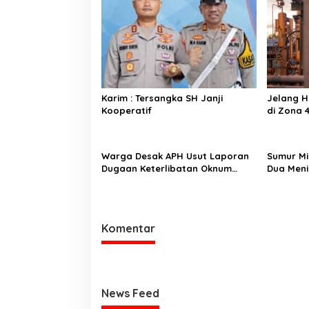
s
i
p
o
s
Karim : Tersangka SH Janji
Jelang HU
Kooperatif
di Zona 
Energi
Warga Desak APH Usut Laporan
Sumur Mi
Dugaan Keterlibatan Oknum
Dua Meni
Lurah Muara Kulam
Rawas U
Cepat
Komentar
News Feed