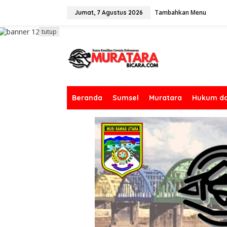
L
Tambahkan Menu
e
Jumat, 7 Agustus 2026
w
a
tutup
t
i
k
e
k
o
n
Beranda
Sumsel
Muratara
Hukum da
t
e
n