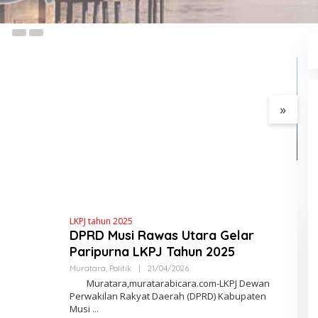
06
k HUT RI ke-81,
J
ntah Kecamatan
B
Ulu Gelar Berbagai
K
»
Karim : Tersangka SH Janji
Kooperatif
LKPJ tahun 2025
DPRD Musi Rawas Utara Gelar
Paripurna LKPJ Tahun 2025
Muratara
,
Politik
|
21/04/2026
O
L
Muratara,muratarabicara.com-LKPJ Dewan
E
Perwakilan Rakyat Daerah (DPRD) Kabupaten
H
Musi
R