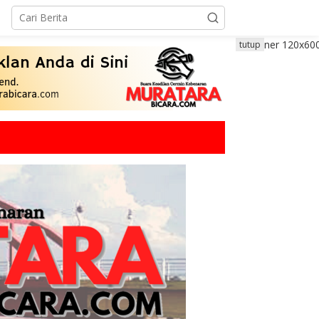
tutup
Politik
,
Sumsel
DPD PDI Perjuangan Sumatera 
Menjalankan Politik Santun Da