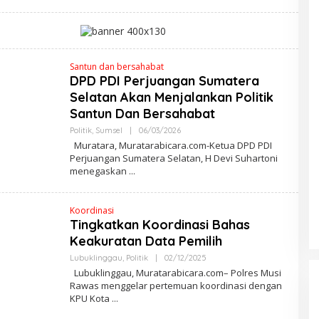
E
D
A
K
S
I
Santun dan bersahabat
DPD PDI Perjuangan Sumatera
Selatan Akan Menjalankan Politik
Santun Dan Bersahabat
Politik
,
Sumsel
|
06/03/2026
O
L
Muratara, Muratarabicara.com-Ketua DPD PDI
E
Perjuangan Sumatera Selatan, H Devi Suhartoni
H
menegaskan
M
A
R
W
Koordinasi
A
N
Tingkatkan Koordinasi Bahas
A
Keakuratan Data Pemilih
gan Sumatera
Tingkatkan Koordinasi Bahas
alankan Politik
Keakuratan Data Pemilih
Lubuklinggau
,
Politik
|
02/12/2025
O
L
ahabat
Lubuklinggau, Muratarabicara.com– Polres Musi
3/2026
Di Lubuklinggau, Politik
|
02/12/2025
E
Rawas menggelar pertemuan koordinasi dengan
H
KPU Kota
M
A
R