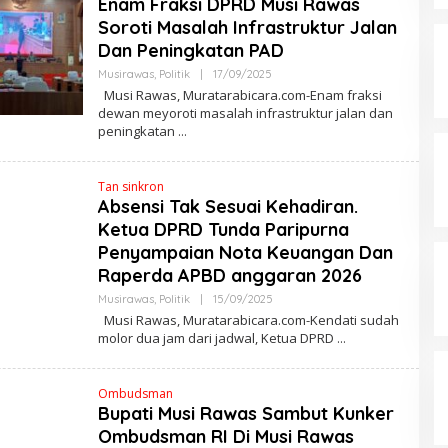
Enam Fraksi DPRD Musi Rawas
A
Soroti Masalah Infrastruktur Jalan
Dan Peningkatan PAD
Musirawas
,
Politik
|
17/09/2025
O
L
Musi Rawas, Muratarabicara.com-Enam fraksi
E
dewan meyoroti masalah infrastruktur jalan dan
H
peningkatan
M
A
R
W
Tan sinkron
A
N
Absensi Tak Sesuai Kehadiran.
A
Ketua DPRD Tunda Paripurna
Penyampaian Nota Keuangan Dan
Raperda APBD anggaran 2026
Musirawas
,
Politik
|
15/09/2025
O
L
Musi Rawas, Muratarabicara.com-Kendati sudah
E
molor dua jam dari jadwal, Ketua DPRD
H
M
A
R
Ombudsman
W
Bupati Musi Rawas Sambut Kunker
A
N
Ombudsman RI Di Musi Rawas
A