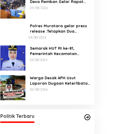
Desa Remban Gelar Rapat
Persiapan Bersama Panitia
05/08/2026
Polres Muratara gelar press
release :Tetapkan Dua
Direktur Jadi Tersangka
04/08/2026
Kecelakaan Maut antara Bus
ALS dan Tangki BBM Tewaskan
Semarak HUT RI ke-81,
19 Orang
Pemerintah Kecamatan
Rawas Ulu Gelar Berbagai
03/08/2026
Lomba
Warga Desak APH Usut
Laporan Dugaan Keterlibatan
Oknum Lurah Muara Kulam
02/08/2026
Politik Terbaru