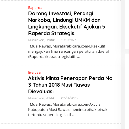
W
Raperda
A
N
Dorong Investasi, Perangi
A
Narkoba, Lindungi UMKM dan
Lingkungan. Eksekutif Ajukan 5
Raperda Strategis.
Musirawas
,
Politik
|
11/11/2025
O
L
Musi Rawas, Muratarabicara.com-Eksekutif
E
mengajukan lima rancangan peraturan daerah
H
(Raperda) kepada legislatif.
M
A
R
W
Evaluasi
A
N
Aktivis Minta Penerapan Perda No
A
3 Tahun 2018 Musi Rawas
Dievaluasi
Musirawas
,
Politik
|
02/11/2025
O
L
Musi Rawas, Muratarabicara.com-Aktivis
E
Kabupaten Musi Rawas meminta pihak-pihak
H
tertentu seperti legislatif
M
A
R
W