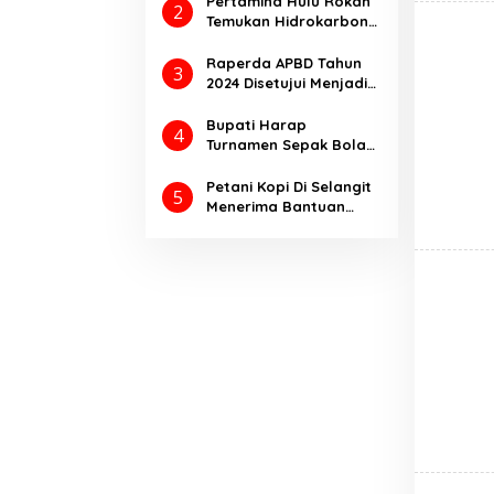
Pertamina Hulu Rokan
2
Pemasyarakatan 2025.
Temukan Hidrokarbon
melalui Pengeboran
Sumur Eksplorasi
Raperda APBD Tahun
3
Anggrek Violet
2024 Disetujui Menjadi
(AVO)-001
Perda Dengan
Catatan
Bupati Harap
4
Turnamen Sepak Bola
Bupati Cup Ajang
Kompetisi
Petani Kopi Di Selangit
5
Meningkatkan Prestasi
Menerima Bantuan
Olahraga
Pupuk