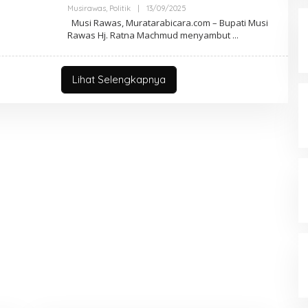
Musirawas
,
Politik
|
13/09/2025
O
L
Musi Rawas, Muratarabicara.com – Bupati Musi
E
Rawas Hj. Ratna Machmud menyambut
H
M
A
R
W
Lihat Selengkapnya
A
N
A