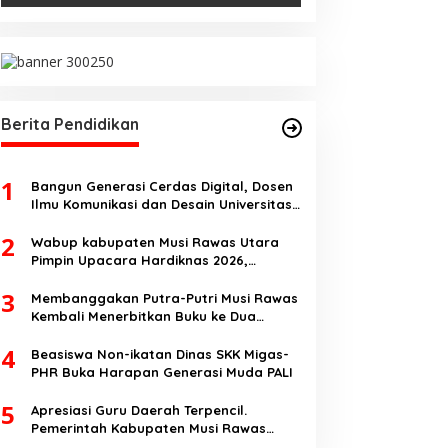
Berita Pendidikan
1
Bangun Generasi Cerdas Digital, Dosen
Ilmu Komunikasi dan Desain Universitas
Pamulang Sosialisasikan Bahaya
2
Disinformasi AI dan Hate Speech di SMK
Wabup kabupaten Musi Rawas Utara
Ikhlas Jawilan
Pimpin Upacara Hardiknas 2026,
Pentingnya Pendidikan Berkualitas dan
3
berakhlak
Membanggakan Putra-Putri Musi Rawas
Kembali Menerbitkan Buku ke Dua
Dengan Tema Hukum Acara Perdata
4
Beasiswa Non-ikatan Dinas SKK Migas-
PHR Buka Harapan Generasi Muda PALI
5
Apresiasi Guru Daerah Terpencil.
Pemerintah Kabupaten Musi Rawas
Utara memberi Insentif Tambahan