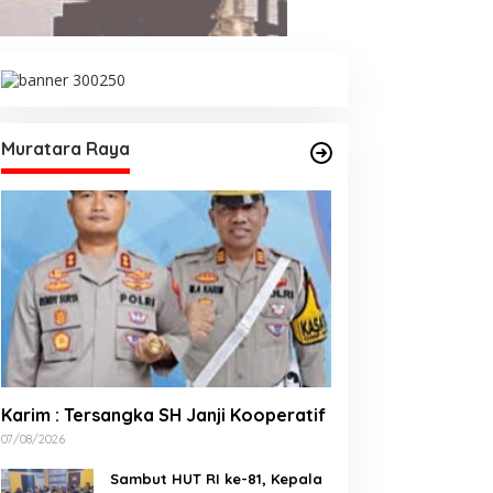
/03/2026
elang HUT RI, 3 Sumur Infill
Sambut HUT RI ke-81,
aru di Zona 4 Dukung
Kepala Desa Remban Gelar
edaulatan Energi
Rapat Persiapan Bersama
Panitia
Muratara Raya
Karim : Tersangka SH Janji Kooperatif
07/08/2026
Sambut HUT RI ke-81, Kepala