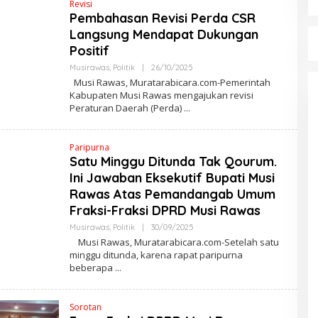
Revisi
A
N
Pembahasan Revisi Perda CSR
A
Langsung Mendapat Dukungan
Positif
Musirawas
,
Politik
|
26/10/2025
O
L
Musi Rawas, Muratarabicara.com-Pemerintah
E
Kabupaten Musi Rawas mengajukan revisi
H
Peraturan Daerah (Perda)
M
A
R
W
Paripurna
A
N
Satu Minggu Ditunda Tak Qourum.
A
Ini Jawaban Eksekutif Bupati Musi
Rawas Atas Pemandangab Umum
Fraksi-Fraksi DPRD Musi Rawas
Musirawas
,
Politik
|
30/09/2025
O
L
Musi Rawas, Muratarabicara.com-Setelah satu
E
minggu ditunda, karena rapat paripurna
H
beberapa
M
A
R
W
Sorotan
A
N