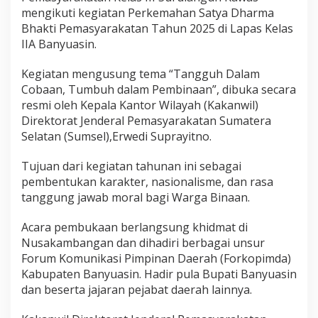
e
mengikuti kegiatan Perkemahan Satya Dharma
m
Bhakti Pemasyarakatan Tahun 2025 di Lapas Kelas
a
IIA Banyuasin.
h
a
Kegiatan mengusung tema “Tangguh Dalam
n
S
Cobaan, Tumbuh dalam Pembinaan”, dibuka secara
a
resmi oleh Kepala Kantor Wilayah (Kakanwil)
t
Direktorat Jenderal Pemasyarakatan Sumatera
y
Selatan (Sumsel),Erwedi Suprayitno.
a
D
h
Tujuan dari kegiatan tahunan ini sebagai
a
pembentukan karakter, nasionalisme, dan rasa
r
tanggung jawab moral bagi Warga Binaan.
m
a
Acara pembukaan berlangsung khidmat di
B
a
Nusakambangan dan dihadiri berbagai unsur
k
Forum Komunikasi Pimpinan Daerah (Forkopimda)
t
Kabupaten Banyuasin. Hadir pula Bupati Banyuasin
i
dan beserta jajaran pejabat daerah lainnya.
P
e
m