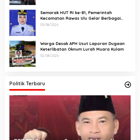
Semarak HUT RI ke-81, Pemerintah
Kecamatan Rawas Ulu Gelar Berbagai
Lomba
03/08/2026
Warga Desak APH Usut Laporan Dugaan
Keterlibatan Oknum Lurah Muara Kulam
02/08/2026
Politik Terbaru