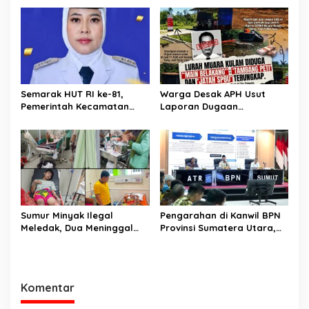
Semarak HUT RI ke-81,
Warga Desak APH Usut
Pemerintah Kecamatan
Laporan Dugaan
Rawas Ulu Gelar Berbagai
Keterlibatan Oknum Lurah
Lomba
Muara Kulam
Sumur Minyak Ilegal
Pengarahan di Kanwil BPN
Meledak, Dua Meninggal
Provinsi Sumatera Utara,
Dunia. Polres Musi Rawas
Menteri Nusron Minta
Utara Langsung Respon
Jajaran Utamakan
Cepat
Kemudahan Layanan bagi
Masyarakat
Komentar