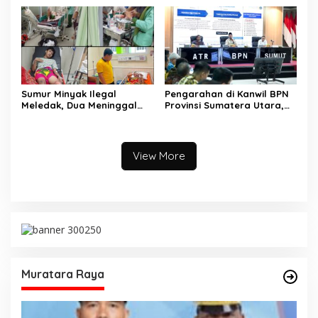
Lomba
Muara Kulam
Sumur Minyak Ilegal
Pengarahan di Kanwil BPN
Meledak, Dua Meninggal
Provinsi Sumatera Utara,
Dunia. Polres Musi Rawas
Menteri Nusron Minta
Utara Langsung Respon
Jajaran Utamakan
Cepat
Kemudahan Layanan bagi
Masyarakat
View More
Muratara Raya