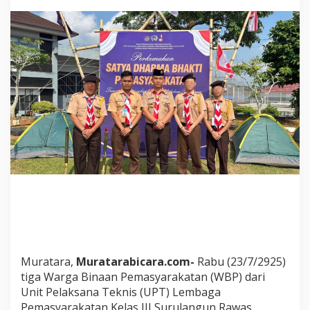
I
S
u
r
u
l
a
n
g
u
n
R
a
w
a
s
I
k
u
t
i
Muratara,
Muratarabicara.com-
Rabu (23/7/2925)
P
tiga Warga Binaan Pemasyarakatan (WBP) dari
e
Unit Pelaksana Teknis (UPT) Lembaga
r
Pemasyarakatan Kelas III Surulangun Rawas
k