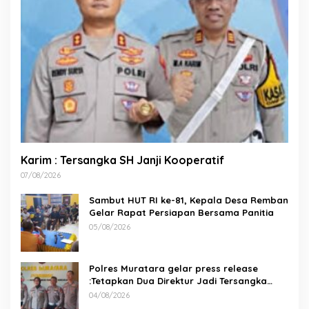
Karim : Tersangka SH Janji Kooperatif
07/08/2026
Sambut HUT RI ke-81, Kepala Desa Remban
Gelar Rapat Persiapan Bersama Panitia
05/08/2026
Polres Muratara gelar press release
:Tetapkan Dua Direktur Jadi Tersangka
Kecelakaan Maut antara Bus ALS dan
04/08/2026
Tangki BBM Tewaskan 19 Orang