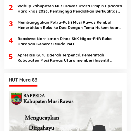
2
Speech di SMK Ikhlas Jawilan
Wabup kabupaten Musi Rawas Utara Pimpin Upacara
Hardiknas 2026, Pentingnya Pendidikan Berkualitas
dan berakhlak
3
Membanggakan Putra-Putri Musi Rawas Kembali
Menerbitkan Buku ke Dua Dengan Tema Hukum Acara
Perdata
4
Beasiswa Non-ikatan Dinas SKK Migas-PHR Buka
Harapan Generasi Muda PALI
5
Apresiasi Guru Daerah Terpencil. Pemerintah
Kabupaten Musi Rawas Utara memberi Insentif
Tambahan
HUT Mura 83