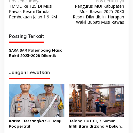
N
Pos sebelumnya
Pos berikutnya
TMMD ke 125 Di Musi
Pengurus MUI Kabupaten
a
Rawas Resmi Dimulai.
Musi Rawas 2025-2030
v
Pembukaan Jalan 1,9 KM
Resmi Dilantik. Ini Harapan
Wakil Bupati Musi Rawas
i
g
Posting Terkait
a
s
SAKA SAR Palembang Masa
Bakti 2023-2028 Dilantik
i
p
Jangan Lewatkan
o
s
Karim : Tersangka SH Janji
Jelang HUT RI, 3 Sumur
Kooperatif
Infill Baru di Zona 4 Dukung
Kedaulatan Energi