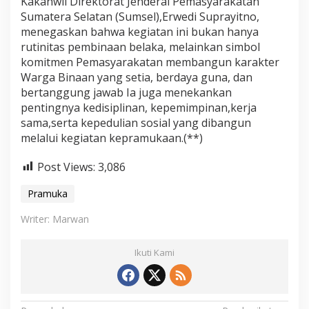
Kakanwil Direktorat Jenderal Pemasyarakatan
a
Sumatera Selatan (Sumsel),Erwedi Suprayitno,
s
menegaskan bahwa kegiatan ini bukan hanya
y
rutinitas pembinaan belaka, melainkan simbol
a
r
komitmen Pemasyarakatan membangun karakter
a
Warga Binaan yang setia, berdaya guna, dan
k
bertanggung jawab Ia juga menekankan
a
pentingnya kedisiplinan, kepemimpinan,kerja
t
sama,serta kepedulian sosial yang dibangun
a
n
melalui kegiatan kepramukaan.(**)
2
0
Post Views:
3,086
2
5
Pramuka
.
Writer: Marwan
Ikuti Kami