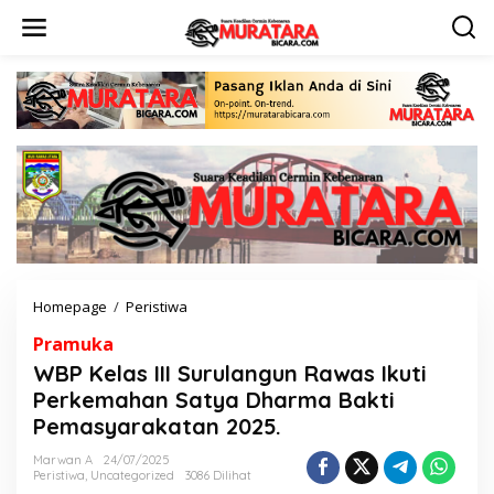
L
e
w
a
t
i
k
e
k
o
n
t
e
n
Homepage
/
Peristiwa
W
B
Pramuka
P
K
WBP Kelas III Surulangun Rawas Ikuti
e
Perkemahan Satya Dharma Bakti
l
Pemasyarakatan 2025.
a
s
Marwan A
24/07/2025
I
Peristiwa
,
Uncategorized
3086 Dilihat
I