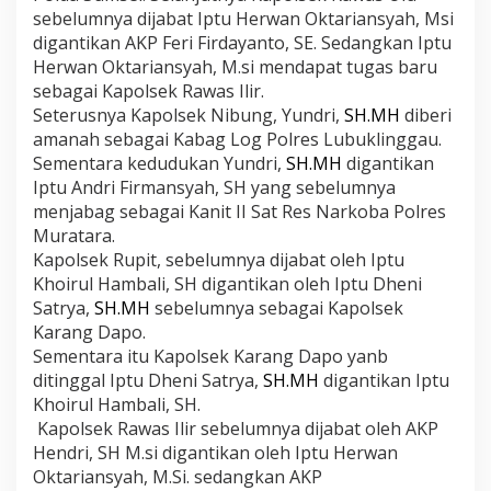
sebelumnya dijabat Iptu Herwan Oktariansyah, Msi
digantikan AKP Feri Firdayanto, SE. Sedangkan Iptu
Herwan Oktariansyah, M.si mendapat tugas baru
sebagai Kapolsek Rawas Ilir.
Seterusnya Kapolsek Nibung, Yundri,
SH.MH
diberi
amanah sebagai Kabag Log Polres Lubuklinggau.
Sementara kedudukan Yundri,
SH.MH
digantikan
Iptu Andri Firmansyah, SH yang sebelumnya
menjabag sebagai Kanit II Sat Res Narkoba Polres
Muratara.
Kapolsek Rupit, sebelumnya dijabat oleh Iptu
Khoirul Hambali, SH digantikan oleh Iptu Dheni
Satrya,
SH.MH
sebelumnya sebagai Kapolsek
Karang Dapo.
Sementara itu Kapolsek Karang Dapo yanb
ditinggal Iptu Dheni Satrya,
SH.MH
digantikan Iptu
Khoirul Hambali, SH.
Kapolsek Rawas Ilir sebelumnya dijabat oleh AKP
Hendri, SH M.si digantikan oleh Iptu Herwan
Oktariansyah, M.Si. sedangkan AKP