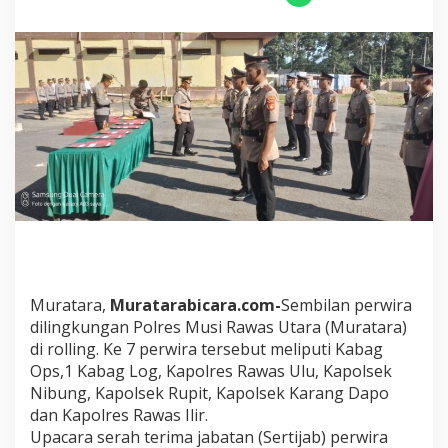
P
o
l
r
e
s
M
u
r
a
t
a
r
a
D
i
R
Muratara,
Muratarabicara.com-
Sembilan perwira
o
dilingkungan Polres Musi Rawas Utara (Muratara)
l
di rolling. Ke 7 perwira tersebut meliputi Kabag
l
Ops,1 Kabag Log, Kapolres Rawas Ulu, Kapolsek
i
n
Nibung, Kapolsek Rupit, Kapolsek Karang Dapo
g
dan Kapolres Rawas Ilir.
.
Upacara serah terima jabatan (Sertijab) perwira
I