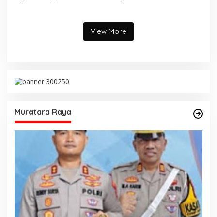
Keterlibatan Oknum Lurah
Himbau Warga Desa Sungai
Muara Kulam
Kijang Sesuai Maklumat
Kapolda Sumsel
View More
Muratara Raya