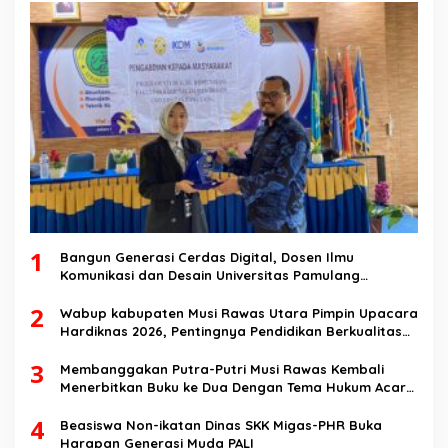
1
Bangun Generasi Cerdas Digital, Dosen Ilmu
Komunikasi dan Desain Universitas Pamulang
Sosialisasikan Bahaya Disinformasi AI dan Hate
2
Speech di SMK Ikhlas Jawilan
Wabup kabupaten Musi Rawas Utara Pimpin Upacara
Hardiknas 2026, Pentingnya Pendidikan Berkualitas
dan berakhlak
3
Membanggakan Putra-Putri Musi Rawas Kembali
Menerbitkan Buku ke Dua Dengan Tema Hukum Acara
Perdata
4
Beasiswa Non-ikatan Dinas SKK Migas-PHR Buka
Harapan Generasi Muda PALI