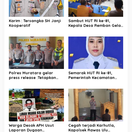
Karim : Tersangka SH Janji
Sambut HUT RI ke-81,
Kooperatif
Kepala Desa Remban Gelar
Rapat Persiapan Bersama
Panitia
Polres Muratara gelar
Semarak HUT RI ke-81,
press release :Tetapkan
Pemerintah Kecamatan
Dua Direktur Jadi
Rawas Ulu Gelar Berbagai
Tersangka Kecelakaan
Lomba
Maut antara Bus ALS dan
Tangki BBM Tewaskan 19
Orang
Warga Desak APH Usut
Cegah terjadi Karhutla,
Laporan Dugaan
Kapolsek Rawas Ulu