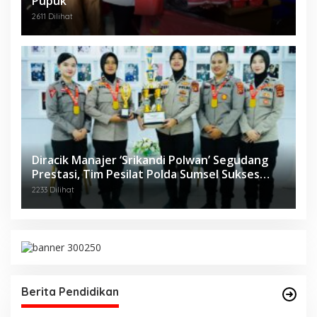
Pupuk
2611 Dilihat
Diracik Manajer ‘Srikandi Polwan’ Segudang
Prestasi, Tim Pesilat Polda Sumsel Sukses
Diajang Kejurnas Menpora Cup II 2024
2233 Dilihat
Berita Pendidikan