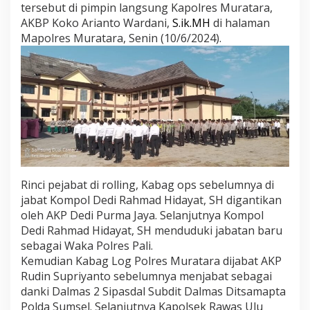
tersebut di pimpin langsung Kapolres Muratara,
n
i
AKBP Koko Arianto Wardani,
S.ik.MH
di halaman
P
Mapolres Muratara, Senin (10/6/2024).
e
s
a
n
K
a
p
o
l
r
e
s
Rinci pejabat di rolling, Kabag ops sebelumnya di
M
jabat Kompol Dedi Rahmad Hidayat, SH digantikan
u
oleh AKP Dedi Purma Jaya. Selanjutnya Kompol
r
Dedi Rahmad Hidayat, SH menduduki jabatan baru
a
sebagai Waka Polres Pali.
t
a
Kemudian Kabag Log Polres Muratara dijabat AKP
r
Rudin Supriyanto sebelumnya menjabat sebagai
a
danki Dalmas 2 Sipasdal Subdit Dalmas Ditsamapta
Polda Sumsel. Selanjutnya Kapolsek Rawas Ulu