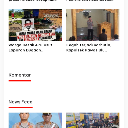
Dua Direktur Jadi
Rawas Ulu Gelar Berbagai
Tersangka Kecelakaan
Lomba
Maut antara Bus ALS dan
Tangki BBM Tewaskan 19
Orang
Warga Desak APH Usut
Cegah terjadi Karhutla,
Laporan Dugaan
Kapolsek Rawas Ulu
Keterlibatan Oknum Lurah
Himbau Warga Desa Sungai
Muara Kulam
Kijang Sesuai Maklumat
Kapolda Sumsel
Komentar
News Feed