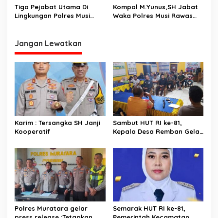
Ini Kata Kapolres Musi
Tiga Pejabat Utama Di
Kompol M.Yunus,SH Jabat
Rawas Utara
Lingkungan Polres Musi
Waka Polres Musi Rawas
Rawas Utara Bergeser
Utara Gantikan Kompol I
Putu Suryawan, SH M.Si
Jangan Lewatkan
Karim : Tersangka SH Janji
Sambut HUT RI ke-81,
Kooperatif
Kepala Desa Remban Gelar
Rapat Persiapan Bersama
Panitia
Polres Muratara gelar
Semarak HUT RI ke-81,
press release :Tetapkan
Pemerintah Kecamatan