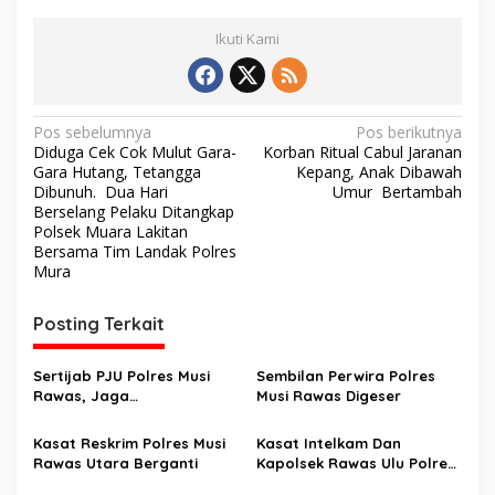
Ikuti Kami
N
Pos sebelumnya
Pos berikutnya
Diduga Cek Cok Mulut Gara-
Korban Ritual Cabul Jaranan
a
Gara Hutang, Tetangga
Kepang, Anak Dibawah
v
Dibunuh. Dua Hari
Umur Bertambah
Berselang Pelaku Ditangkap
i
Polsek Muara Lakitan
Bersama Tim Landak Polres
g
Mura
a
s
Posting Terkait
i
p
Sertijab PJU Polres Musi
Sembilan Perwira Polres
Rawas, Jaga
Musi Rawas Digeser
o
Profesionalisme dan
Pelayanan Masyarakat.
s
Kasat Reskrim Polres Musi
Kasat Intelkam Dan
Rawas Utara Berganti
Kapolsek Rawas Ulu Polres
Musi Rawas Utara Dimutasi.