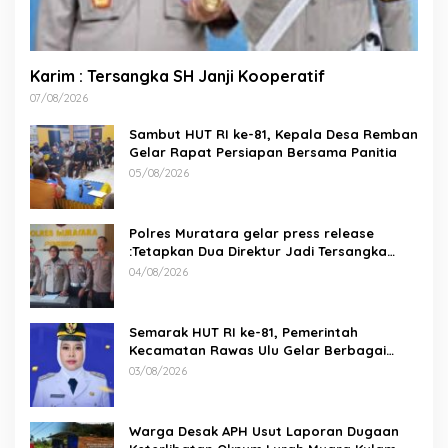
Karim : Tersangka SH Janji Kooperatif
07/08/2026
Sambut HUT RI ke-81, Kepala Desa Remban
Gelar Rapat Persiapan Bersama Panitia
05/08/2026
Polres Muratara gelar press release
:Tetapkan Dua Direktur Jadi Tersangka
Kecelakaan Maut antara Bus ALS dan
04/08/2026
Tangki BBM Tewaskan 19 Orang
Semarak HUT RI ke-81, Pemerintah
Kecamatan Rawas Ulu Gelar Berbagai
Lomba
03/08/2026
Warga Desak APH Usut Laporan Dugaan