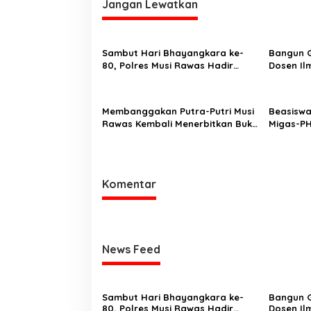
Jangan Lewatkan
Sambut Hari Bhayangkara ke-
Bangun G
80, Polres Musi Rawas Hadir
Dosen Il
Bangun Jembatan dan Perkuat
Desain U
Akses Warga Jayaloka
Sosialis
Disinfor
Membanggakan Putra-Putri Musi
Beasiswa
di SMK Ik
Rawas Kembali Menerbitkan Buku
Migas-P
ke Dua Dengan Tema Hukum
Generasi
Acara Perdata
Komentar
News Feed
Sambut Hari Bhayangkara ke-
Bangun G
80, Polres Musi Rawas Hadir
Dosen Il