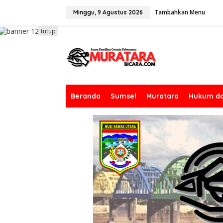
L
Tambahkan Menu
e
Minggu, 9 Agustus 2026
w
a
tutup
t
i
k
e
k
o
n
Beranda
Sumsel
Muratara
Hukum da
t
e
n