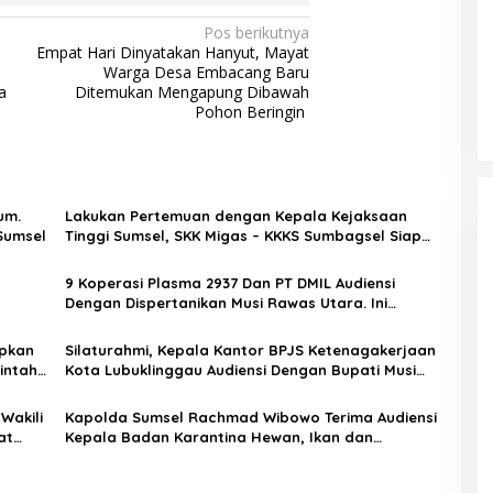
Pos berikutnya
Empat Hari Dinyatakan Hanyut, Mayat
Warga Desa Embacang Baru
a
Ditemukan Mengapung Dibawah
Pohon Beringin
Hum.
Lakukan Pertemuan dengan Kepala Kejaksaan
 Sumsel
Tinggi Sumsel, SKK Migas – KKKS Sumbagsel Siap
Jaga Komitmen Operasional dalam Koridor Hukum
yang Berlaku
9 Koperasi Plasma 2937 Dan PT DMIL Audiensi
Dengan Dispertanikan Musi Rawas Utara. Ini
Hasilnya
apkan
Silaturahmi, Kepala Kantor BPJS Ketenagakerjaan
intah
Kota Lubuklinggau Audiensi Dengan Bupati Musi
Rawas, Hj Ratna Machmud
Wakili
Kapolda Sumsel Rachmad Wibowo Terima Audiensi
at
Kepala Badan Karantina Hewan, Ikan dan
Tumbuhan