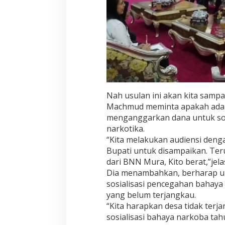
P
e
n
c
e
g
a
h
a
n
B
Nah usulan ini akan kita samp
a
Machmud meminta apakah ada 
h
menganggarkan dana untuk sos
a
narkotika.
y
a
“Kita melakukan audiensi denga
N
Bupati untuk disampaikan. Ter
a
dari BNN Mura, Kito berat,”jela
r
Dia menambahkan, berharap un
k
sosialisasi pencegahan bahaya
o
t
yang belum terjangkau.
i
“Kita harapkan desa tidak terj
k
sosialisasi bahaya narkoba tah
a