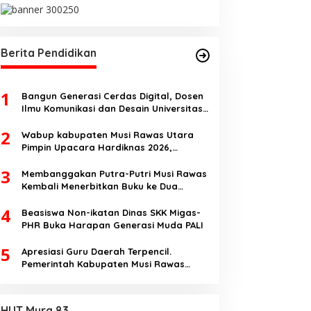
Berita Pendidikan
1
Bangun Generasi Cerdas Digital, Dosen
Ilmu Komunikasi dan Desain Universitas
Pamulang Sosialisasikan Bahaya
2
Disinformasi AI dan Hate Speech di SMK
Wabup kabupaten Musi Rawas Utara
Ikhlas Jawilan
Pimpin Upacara Hardiknas 2026,
Pentingnya Pendidikan Berkualitas dan
3
berakhlak
Membanggakan Putra-Putri Musi Rawas
Kembali Menerbitkan Buku ke Dua
Dengan Tema Hukum Acara Perdata
4
Beasiswa Non-ikatan Dinas SKK Migas-
PHR Buka Harapan Generasi Muda PALI
5
Apresiasi Guru Daerah Terpencil.
Pemerintah Kabupaten Musi Rawas
Utara memberi Insentif Tambahan
HUT Mura 83