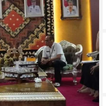
DPRD Musi Rawas Utara Gelar
Paripurna LKPJ Tahun 2025
Di Muratara, Politik
|
21/04/2026