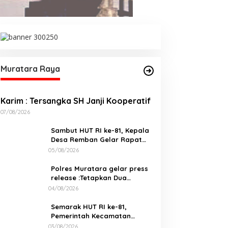
Muratara Raya
Karim : Tersangka SH Janji Kooperatif
07/08/2026
Sambut HUT RI ke-81, Kepala
Desa Remban Gelar Rapat
Persiapan Bersama Panitia
05/08/2026
Polres Muratara gelar press
release :Tetapkan Dua
Direktur Jadi Tersangka
04/08/2026
Kecelakaan Maut antara Bus
ALS dan Tangki BBM Tewaskan
Semarak HUT RI ke-81,
19 Orang
Pemerintah Kecamatan
Rawas Ulu Gelar Berbagai
03/08/2026