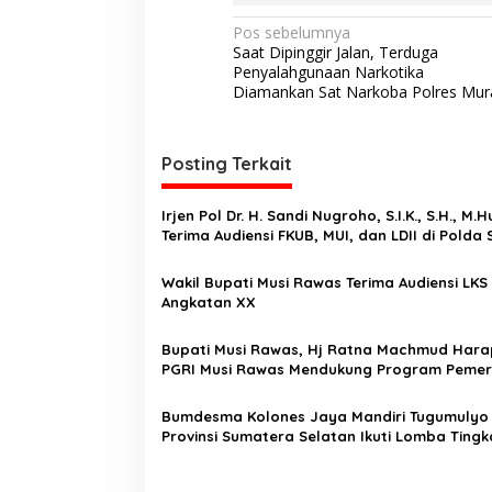
N
Pos sebelumnya
Saat Dipinggir Jalan, Terduga
a
Penyalahgunaan Narkotika
v
Diamankan Sat Narkoba Polres Mur
i
g
Posting Terkait
a
s
Irjen Pol Dr. H. Sandi Nugroho, S.I.K., S.H., M.
Terima Audiensi FKUB, MUI, dan LDII di Polda
i
p
Wakil Bupati Musi Rawas Terima Audiensi LKS
Angkatan XX
o
s
Bupati Musi Rawas, Hj Ratna Machmud Har
PGRI Musi Rawas Mendukung Program Pemer
Kabupaten Musi Rawas
Bumdesma Kolones Jaya Mandiri Tugumulyo 
Provinsi Sumatera Selatan Ikuti Lomba Tingk
Nasional. Ini Pesan Bupati Musi Rawas