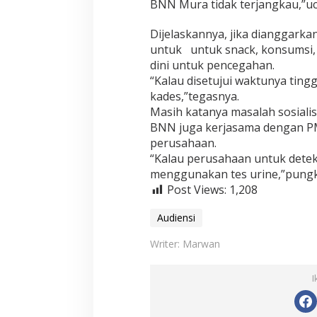
BNN Mura tidak terjangkau,”u
Dijelaskannya, jika dianggark
untuk untuk snack, konsumsi, 
dini untuk pencegahan.
“Kalau disetujui waktunya ting
kades,”tegasnya.
Masih katanya masalah sosialis
BNN juga kerjasama dengan P
perusahaan.
“Kalau perusahaan untuk deteks
menggunakan tes urine,”pungk
Post Views:
1,208
Audiensi
Writer: Marwan
I