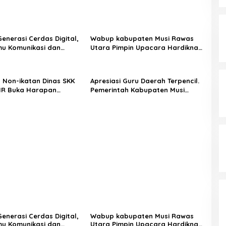
enerasi Cerdas Digital,
Wabup kabupaten Musi Rawas
mu Komunikasi dan
Utara Pimpin Upacara Hardiknas
niversitas Pamulang
2026, Pentingnya Pendidikan
asikan Bahaya
Berkualitas dan berakhlak
masi AI dan Hate Speech
 Non-ikatan Dinas SKK
Apresiasi Guru Daerah Terpencil.
hlas Jawilan
HR Buka Harapan
Pemerintah Kabupaten Musi
 Muda PALI
Rawas Utara memberi Insentif
Tambahan
enerasi Cerdas Digital,
Wabup kabupaten Musi Rawas
mu Komunikasi dan
Utara Pimpin Upacara Hardiknas