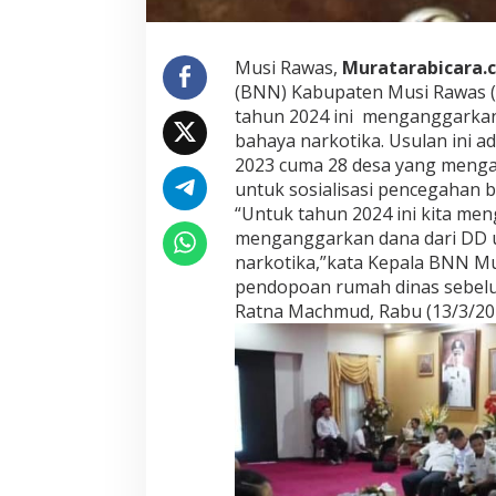
A
n
g
Musi Rawas,
Muratarabicara.
g
(BNN) Kabupaten Musi Rawas 
a
tahun 2024 ini menganggarkan
r
bahaya narkotika. Usulan ini a
k
2023 cuma 28 desa yang menga
a
n
untuk sosialisasi pencegahan b
D
“Untuk tahun 2024 ini kita me
a
menganggarkan dana dari DD u
n
narkotika,”kata Kepala BNN Mu
a
S
pendopoan rumah dinas sebelu
o
Ratna Machmud, Rabu (13/3/20
s
i
a
l
i
s
a
s
i