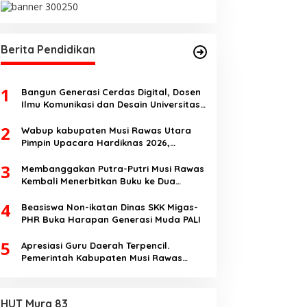
Berita Pendidikan
1
Bangun Generasi Cerdas Digital, Dosen
Ilmu Komunikasi dan Desain Universitas
Pamulang Sosialisasikan Bahaya
2
Disinformasi AI dan Hate Speech di SMK
Wabup kabupaten Musi Rawas Utara
Ikhlas Jawilan
Pimpin Upacara Hardiknas 2026,
Pentingnya Pendidikan Berkualitas dan
3
berakhlak
Membanggakan Putra-Putri Musi Rawas
Kembali Menerbitkan Buku ke Dua
Dengan Tema Hukum Acara Perdata
4
Beasiswa Non-ikatan Dinas SKK Migas-
PHR Buka Harapan Generasi Muda PALI
5
Apresiasi Guru Daerah Terpencil.
Pemerintah Kabupaten Musi Rawas
Utara memberi Insentif Tambahan
HUT Mura 83