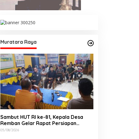
Muratara Raya
Sambut HUT RI ke-81, Kepala Desa
Remban Gelar Rapat Persiapan
Bersama Panitia
05/08/2026