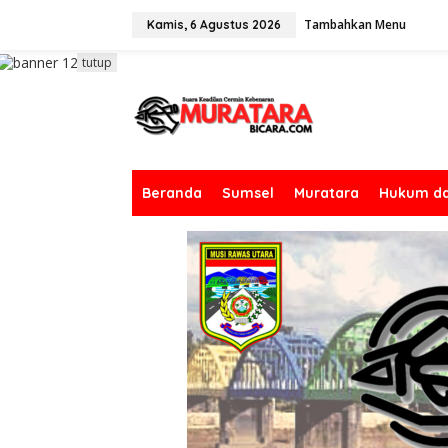
L
Tambahkan Menu
e
Kamis, 6 Agustus 2026
w
a
tutup
t
i
k
e
k
o
n
Beranda
Sumsel
Muratara
Hukum da
t
e
n