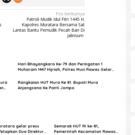
Pos berikutnya
Patroli Mudik Idul Fitri 1445 H.
s
Kapolres Muratara Bersama Sat
i
Lantas Bantu Pemudik Pecah Ban Di
Jalinsum
Hari Bhayangkara Ke-79 dan Peringatan 1
Muharam 1447 Hijriah, Polres Musi Rawas Gelar
Anjangsana ke Keluarga Besar Polres Musi Rawas
Mura
Rangkaian HUT Mura Ke 81. Bupati Mura
an
Anjangsana Ke Panti Jompo
uratara gelar press
Semarak HUT RI ke-81,
:Tetapkan Dua Direktur
Pemerintah Kecamatan Rawas