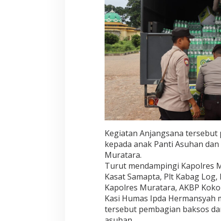
a
n
D
a
n
P
o
n
p
e
s
Kegiatan Anjangsana tersebut
kepada anak Panti Asuhan dan 
Muratara.
Turut mendampingi Kapolres M
Kasat Samapta, Plt Kabag Log, 
Kapolres Muratara, AKBP Koko
Kasi Humas Ipda Hermansyah 
tersebut pembagian baksos da
asuhan.