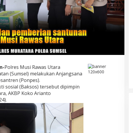
m-
Polres Musi Rawas Utara
atan (Sumsel) melakukan Anjangsana
santren (Ponpes).
gan Sumatera
Tingkatkan Koordinasi Bahas
 sosial (Baksos) tersebut dipimpin
alankan Politik
Keakuratan Data Pemilih
ra, AKBP Koko Arianto
ahabat
3/2026
Di Lubuklinggau, Politik
|
02/12/2025
24).