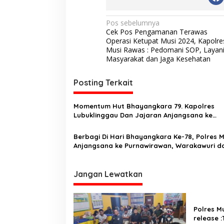
N
Pos sebelumnya
Cek Pos Pengamanan Terawas
a
Operasi Ketupat Musi 2024, Kapolre
v
Musi Rawas : Pedomani SOP, Layan
Masyarakat dan Jaga Kesehatan
i
g
Posting Terkait
a
s
Momentum Hut Bhayangkara 79. Kapolres
Lubuklinggau Dan Jajaran Anjangsana ke
i
Purnawirawan dan Warakawuri Polri
p
Berbagi Di Hari Bhayangkara Ke-78, Polres 
Anjangsana ke Purnawirawan, Warakawuri d
o
Anak Yatim Polri
s
Jangan Lewatkan
Polres M
release 