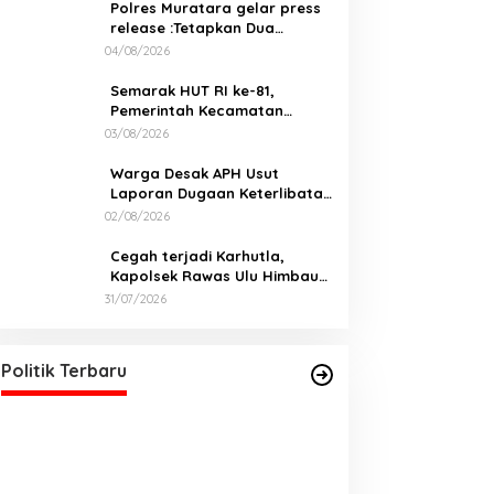
Polres Muratara gelar press
release :Tetapkan Dua
Direktur Jadi Tersangka
04/08/2026
Kecelakaan Maut antara Bus
ALS dan Tangki BBM Tewaskan
Semarak HUT RI ke-81,
19 Orang
Pemerintah Kecamatan
Rawas Ulu Gelar Berbagai
03/08/2026
Lomba
Warga Desak APH Usut
Laporan Dugaan Keterlibatan
Oknum Lurah Muara Kulam
02/08/2026
Cegah terjadi Karhutla,
Kapolsek Rawas Ulu Himbau
Warga Desa Sungai Kijang
31/07/2026
Sesuai Maklumat Kapolda
Sumsel
Politik Terbaru