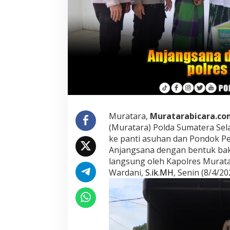
r
a
A
n
j
a
n
g
s
a
n
a
Muratara,
Muratarabicara.co
(Muratara) Polda Sumatera Sel
K
ke panti asuhan dan Pondok Pe
e
DPRD Musi Rawas Utara Gelar
DPD PDI Perjuan
P
Anjangsana dengan bentuk bakti
a
Paripurna LKPJ Tahun 2025
Selatan Akan Menj
langsung oleh Kapolres Murata
n
Santun Dan Bers
Di Muratara, Politik
|
21/04/2026
Di Politik, Sumsel
|
06/0
Wardani,
S.ik.MH
, Senin (8/4/20
t
i
A
s
u
h