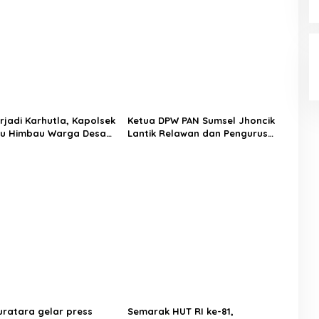
sangka Kecelakaan Maut
Ulu Gelar Berbagai Lomba
us ALS dan Tangki BBM
 19 Orang
rjadi Karhutla, Kapolsek
Ketua DPW PAN Sumsel Jhoncik
lu Himbau Warga Desa
Lantik Relawan dan Pengurus
ijang Sesuai Maklumat
DPC PAN Kabupaten Muratara,
 Sumsel
Langsung Peresmian Rumah PAN
uratara gelar press
Semarak HUT RI ke-81,