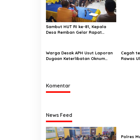
Jadi Ter
antara B
Tewaskan
Sambut HUT RI ke-81, Kepala
Desa Remban Gelar Rapat
Persiapan Bersama Panitia
Warga Desak APH Usut Laporan
Cegah te
Dugaan Keterlibatan Oknum
Rawas U
Lurah Muara Kulam
Sungai K
Kapolda
Komentar
News Feed
Polres M