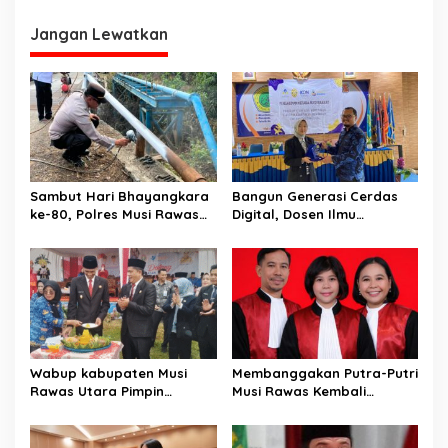
g
Jangan Lewatkan
a
s
i
p
o
s
Sambut Hari Bhayangkara
Bangun Generasi Cerdas
ke-80, Polres Musi Rawas
Digital, Dosen Ilmu
Hadir Bangun Jembatan
Komunikasi dan Desain
dan Perkuat Akses Warga
Universitas Pamulang
Jayaloka
Sosialisasikan Bahaya
Disinformasi AI dan Hate
Speech di SMK Ikhlas
Jawilan
Wabup kabupaten Musi
Membanggakan Putra-Putri
Rawas Utara Pimpin
Musi Rawas Kembali
Upacara Hardiknas 2026,
Menerbitkan Buku ke Dua
Pentingnya Pendidikan
Dengan Tema Hukum Acara
Berkualitas dan berakhlak
Perdata