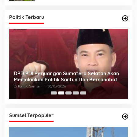
Politik Terbaru
DPD PDI Perjuangan Sumatera Selatan Akan
T
Menjalankan Politik Santun Dan Bersahabat
D
Di Politik, Sumsel
|
06/03/2026
Di
Sumsel Terpopuler