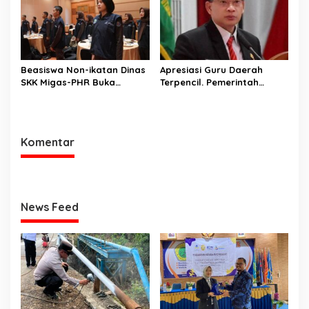
Beasiswa Non-ikatan Dinas
Apresiasi Guru Daerah
SKK Migas-PHR Buka
Terpencil. Pemerintah
Harapan Generasi Muda
Kabupaten Musi Rawas
PALI
Utara memberi Insentif
Tambahan
Komentar
News Feed