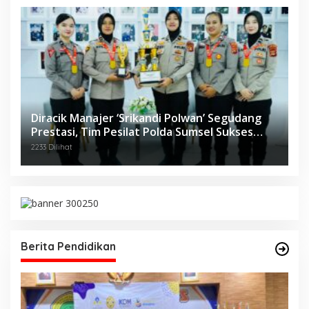
Diracik Manajer ‘Srikandi Polwan’ Segudang
Prestasi, Tim Pesilat Polda Sumsel Sukses
Diajang Kejurnas Menpora Cup II 2024
2233 Dilihat
Berita Pendidikan