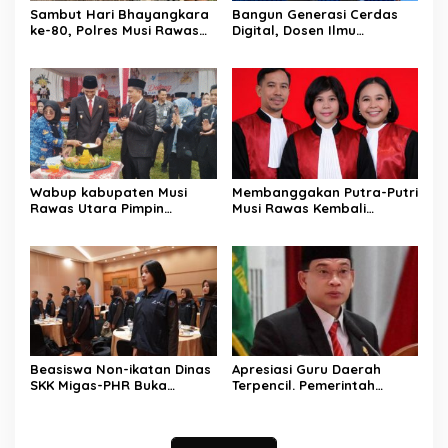
Sambut Hari Bhayangkara
Bangun Generasi Cerdas
ke-80, Polres Musi Rawas
Digital, Dosen Ilmu
Hadir Bangun Jembatan
Komunikasi dan Desain
dan Perkuat Akses Warga
Universitas Pamulang
Jayaloka
Sosialisasikan Bahaya
Disinformasi AI dan Hate
Speech di SMK Ikhlas
Jawilan
Wabup kabupaten Musi
Membanggakan Putra-Putri
Rawas Utara Pimpin
Musi Rawas Kembali
Upacara Hardiknas 2026,
Menerbitkan Buku ke Dua
Pentingnya Pendidikan
Dengan Tema Hukum Acara
Berkualitas dan berakhlak
Perdata
Beasiswa Non-ikatan Dinas
Apresiasi Guru Daerah
SKK Migas-PHR Buka
Terpencil. Pemerintah
Harapan Generasi Muda
Kabupaten Musi Rawas
PALI
Utara memberi Insentif
Tambahan