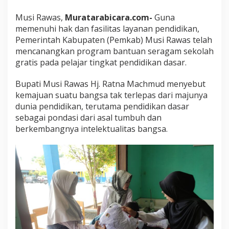
n
D
Musi Rawas,
Muratarabicara.com-
Guna
e
memenuhi hak dan fasilitas layanan pendidikan,
n
Pemerintah Kabupaten (Pemkab) Musi Rawas telah
g
mencanangkan program bantuan seragam sekolah
a
gratis pada pelajar tingkat pendidikan dasar.
n
D
u
Bupati Musi Rawas Hj. Ratna Machmud menyebut
n
kemajuan suatu bangsa tak terlepas dari majunya
i
dunia pendidikan, terutama pendidikan dasar
a
sebagai pondasi dari asal tumbuh dan
P
e
berkembangnya intelektualitas bangsa.
n
d
i
d
i
k
a
n
S
a
l