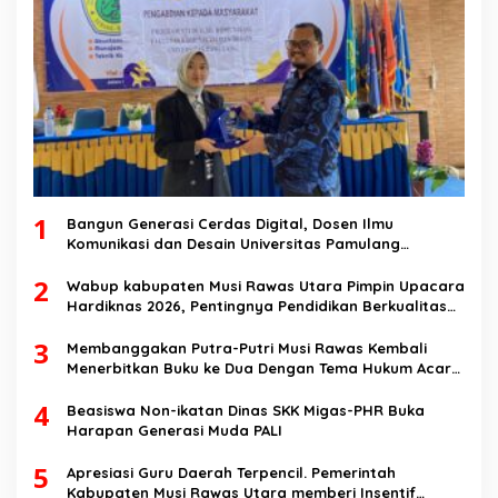
1
Bangun Generasi Cerdas Digital, Dosen Ilmu
Komunikasi dan Desain Universitas Pamulang
Sosialisasikan Bahaya Disinformasi AI dan Hate
2
Speech di SMK Ikhlas Jawilan
Wabup kabupaten Musi Rawas Utara Pimpin Upacara
Hardiknas 2026, Pentingnya Pendidikan Berkualitas
dan berakhlak
3
Membanggakan Putra-Putri Musi Rawas Kembali
Menerbitkan Buku ke Dua Dengan Tema Hukum Acara
Perdata
4
Beasiswa Non-ikatan Dinas SKK Migas-PHR Buka
Harapan Generasi Muda PALI
5
Apresiasi Guru Daerah Terpencil. Pemerintah
Kabupaten Musi Rawas Utara memberi Insentif