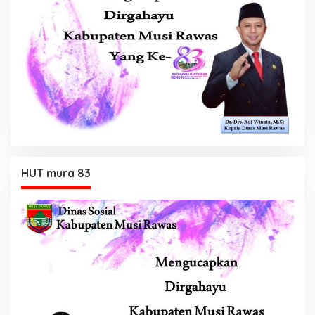
HUT mura 83