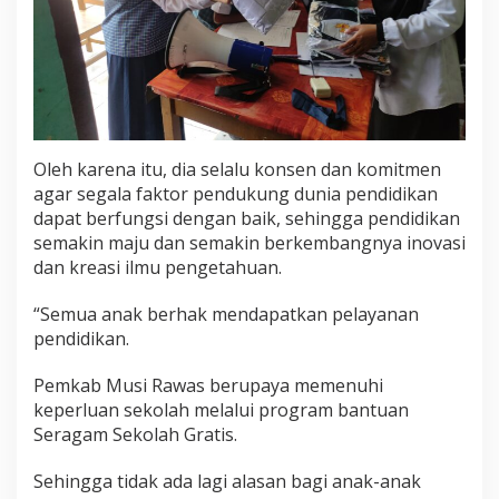
u
r
k
a
n
B
a
n
Oleh karena itu, dia selalu konsen dan komitmen
t
agar segala faktor pendukung dunia pendidikan
u
dapat berfungsi dengan baik, sehingga pendidikan
a
n
semakin maju dan semakin berkembangnya inovasi
S
dan kreasi ilmu pengetahuan.
e
r
“Semua anak berhak mendapatkan pelayanan
a
pendidikan.
g
a
m
Pemkab Musi Rawas berupaya memenuhi
S
keperluan sekolah melalui program bantuan
e
Seragam Sekolah Gratis.
k
o
l
Sehingga tidak ada lagi alasan bagi anak-anak
a