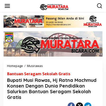
L
e
w
a
t
i
k
e
k
o
n
t
e
n
Homepage
/
Musirawas
B
u
Bantuan Seragam Sekolah Gratis
p
a
Bupati Musi Rawas, Hj Ratna Machmud
t
Konsen Dengan Dunia Pendidikan
i
Salurkan Bantuan Seragam Sekolah
M
u
Gratis
s
i