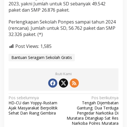
2023, yakni Jumlah untuk SD sebanyak 49.542
paket dan SMP 26.876 paket.
Perlengkapan Sekolah Ponpes sampai tahun 2024
(rencana). Jumlah untuk SD, 56.762 paket dan SMP
32.326 paket. (*)
Post Views:
1,585
Bantuan Seragam Sekolah Gratis
Ikuti Kami
N
Pos sebelumnya
Pos berikutnya
HD-CU dan Yoppy-Rustam
Tengah Dijembatan
a
Ajak Masyarakat Berpolitik
Gantung. Dua Terduga
v
Sehat Dan Riang Gembira
Pengedar Narkotika Di
Muratara Ditangkap Sat Res
i
Narkoba Polres Muratara