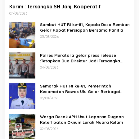
Karim : Tersangka SH Janji Kooperatif
07/08/2026
Sambut HUT RI ke-81, Kepala Desa Remban
Gelar Rapat Persiapan Bersama Panitia
05/08/2026
Polres Muratara gelar press release
:Tetapkan Dua Direktur Jadi Tersangka
Kecelakaan Maut antara Bus ALS dan
04/08/2026
Tangki BBM Tewaskan 19 Orang
Semarak HUT RI ke-81, Pemerintah
Kecamatan Rawas Ulu Gelar Berbagai
Lomba
03/08/2026
Warga Desak APH Usut Laporan Dugaan
Keterlibatan Oknum Lurah Muara Kulam
02/08/2026