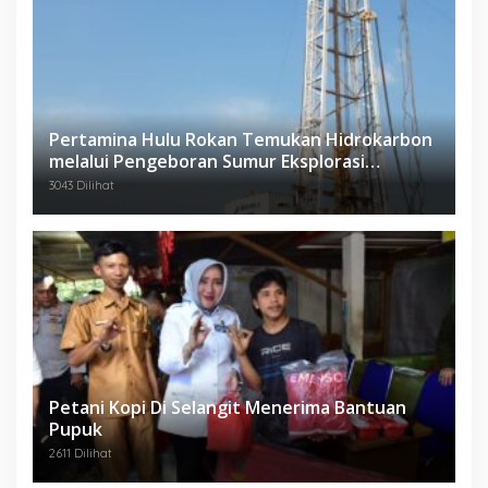
Pertamina Hulu Rokan Temukan Hidrokarbon
melalui Pengeboran Sumur Eksplorasi
Anggrek Violet (AVO)-001
3043 Dilihat
Petani Kopi Di Selangit Menerima Bantuan
Pupuk
2611 Dilihat