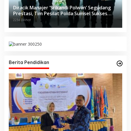
Diracik Manajer ‘Srikandi Polwan’ Segudang
Prestasi, Tim Pesilat Polda Sumsel Sukses
Diajang Kejurnas Menpora Cup II 2024
2234 Dilihat
Berita Pendidikan