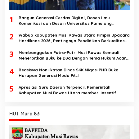
1
Bangun Generasi Cerdas Digital, Dosen Ilmu
Komunikasi dan Desain Universitas Pamulang
Sosialisasikan Bahaya Disinformasi AI dan Hate
2
Speech di SMK Ikhlas Jawilan
Wabup kabupaten Musi Rawas Utara Pimpin Upacara
Hardiknas 2026, Pentingnya Pendidikan Berkualitas
dan berakhlak
3
Membanggakan Putra-Putri Musi Rawas Kembali
Menerbitkan Buku ke Dua Dengan Tema Hukum Acara
Perdata
4
Beasiswa Non-ikatan Dinas SKK Migas-PHR Buka
Harapan Generasi Muda PALI
5
Apresiasi Guru Daerah Terpencil. Pemerintah
Kabupaten Musi Rawas Utara memberi Insentif
Tambahan
HUT Mura 83