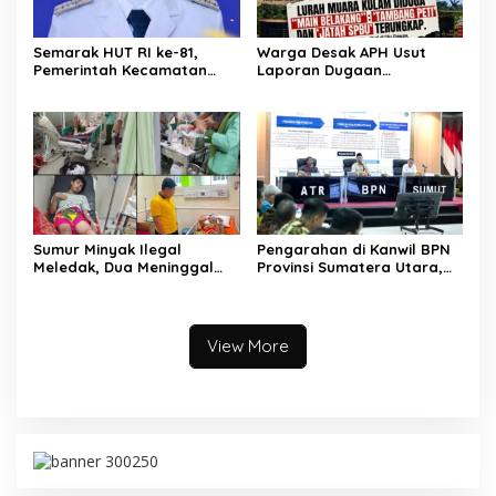
Semarak HUT RI ke-81,
Warga Desak APH Usut
Pemerintah Kecamatan
Laporan Dugaan
Rawas Ulu Gelar Berbagai
Keterlibatan Oknum Lurah
Lomba
Muara Kulam
Sumur Minyak Ilegal
Pengarahan di Kanwil BPN
Meledak, Dua Meninggal
Provinsi Sumatera Utara,
Dunia. Polres Musi Rawas
Menteri Nusron Minta
Utara Langsung Respon
Jajaran Utamakan
Cepat
Kemudahan Layanan bagi
Masyarakat
View More