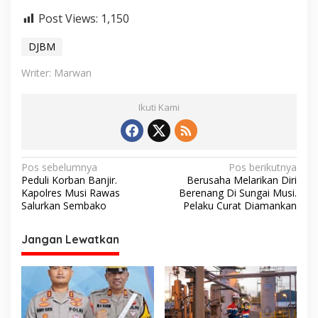
Post Views:
1,150
DJBM
Writer: Marwan
Ikuti Kami
N
Pos sebelumnya
Pos berikutnya
Peduli Korban Banjir.
Berusaha Melarikan Diri
a
Kapolres Musi Rawas
Berenang Di Sungai Musi.
v
Salurkan Sembako
Pelaku Curat Diamankan
i
Jangan Lewatkan
g
a
s
i