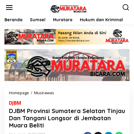
L
e
w
a
Beranda
Sumsel
Muratara
Hukum dan Kriminal
P
t
i
k
e
k
o
n
t
e
n
Homepage
/
Musirawas
D
J
DJBM
B
M
DJBM Provinsi Sumatera Selatan Tinjau
P
Dan Tangani Longsor di Jembatan
r
Muara Beliti
o
v