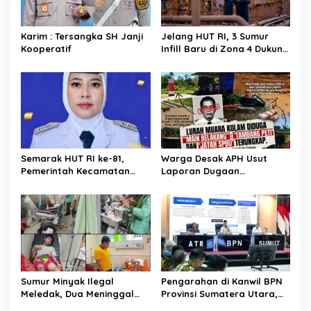
p
o
Karim : Tersangka SH Janji
Jelang HUT RI, 3 Sumur
s
Kooperatif
Infill Baru di Zona 4 Dukung
Kedaulatan Energi
Semarak HUT RI ke-81,
Warga Desak APH Usut
Pemerintah Kecamatan
Laporan Dugaan
Rawas Ulu Gelar Berbagai
Keterlibatan Oknum Lurah
Lomba
Muara Kulam
Sumur Minyak Ilegal
Pengarahan di Kanwil BPN
Meledak, Dua Meninggal
Provinsi Sumatera Utara,
Dunia. Polres Musi Rawas
Menteri Nusron Minta