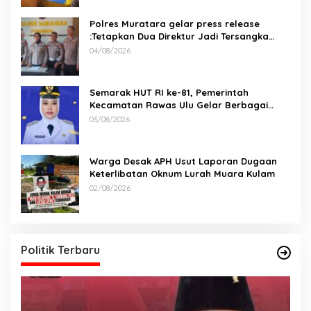
Polres Muratara gelar press release
:Tetapkan Dua Direktur Jadi Tersangka
Kecelakaan Maut antara Bus ALS dan
04/08/2026
Tangki BBM Tewaskan 19 Orang
Semarak HUT RI ke-81, Pemerintah
Kecamatan Rawas Ulu Gelar Berbagai
Lomba
03/08/2026
Warga Desak APH Usut Laporan Dugaan
Keterlibatan Oknum Lurah Muara Kulam
02/08/2026
Politik Terbaru