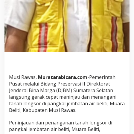
D
a
n
T
a
n
g
a
n
i
L
o
n
g
Musi Rawas,
Muratarabicara.com-
Pemerintah
s
Pusat melalui Bidang Preservasi II Direktorat
o
r
Jenderal Bina Marga (DJBM) Sumatera Selatan
d
langsung gerak cepat meninjau dan menangani
i
tanah longsor di pangkal jembatan air beliti, Muara
J
Beliti, Kabupaten Musi Rawas.
e
m
b
Peninjauan dan penanganan tanah longsor di
a
pangkal jembatan air beliti, Muara Beliti,
t