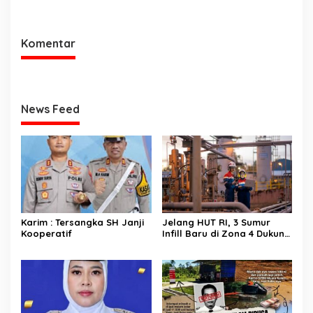
Utara Langsung Respon
Jajaran Utamakan
Cepat
Kemudahan Layanan bagi
Masyarakat
Komentar
News Feed
Karim : Tersangka SH Janji
Jelang HUT RI, 3 Sumur
Kooperatif
Infill Baru di Zona 4 Dukung
Kedaulatan Energi