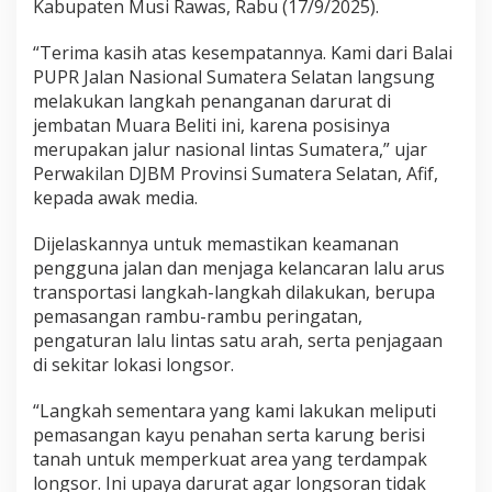
Kabupaten Musi Rawas, Rabu (17/9/2025).
a
n
“Terima kasih atas kesempatannya. Kami dari Balai
M
u
PUPR Jalan Nasional Sumatera Selatan langsung
a
melakukan langkah penanganan darurat di
r
jembatan Muara Beliti ini, karena posisinya
a
merupakan jalur nasional lintas Sumatera,” ujar
B
e
Perwakilan DJBM Provinsi Sumatera Selatan, Afif,
l
kepada awak media.
i
t
Dijelaskannya untuk memastikan keamanan
i
pengguna jalan dan menjaga kelancaran lalu arus
transportasi langkah-langkah dilakukan, berupa
pemasangan rambu-rambu peringatan,
pengaturan lalu lintas satu arah, serta penjagaan
di sekitar lokasi longsor.
“Langkah sementara yang kami lakukan meliputi
pemasangan kayu penahan serta karung berisi
tanah untuk memperkuat area yang terdampak
longsor. Ini upaya darurat agar longsoran tidak