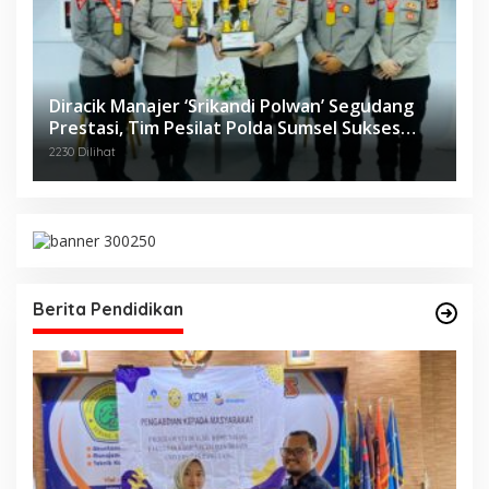
Diracik Manajer ‘Srikandi Polwan’ Segudang
Prestasi, Tim Pesilat Polda Sumsel Sukses
Diajang Kejurnas Menpora Cup II 2024
2230 Dilihat
Berita Pendidikan