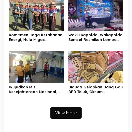
Komitmen Jaga Ketahanan
Wakili Kapolda, Wakapolda
Energi, Hulu Migas
Sumsel Resmikan Lomba
Tanamkan Wawasan
Pocil 2026 sebagai
Kebangsaan Lewat Diksar
Investasi Karakter Anak
Bela Negara Angkatan IV
Bangsa
Tahun 2026
Wujudkan Misi
Diduga Gelapkan Uang Gaji
Kesejahteraan Nasional,
BPD Teluk, Oknum
Polda Sumsel Gelar Bedah
Perangkat Desa Dilaporkan
Rumah hingga
Ke Polisi
Pembangunan MCK
View More