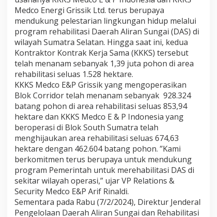
Medco Energi Grissik Ltd. terus berupaya
M
mendukung pelestarian lingkungan hidup melalui
e
d
program rehabilitasi Daerah Aliran Sungai (DAS) di
c
wilayah Sumatra Selatan. Hingga saat ini, kedua
o
Kontraktor Kontrak Kerja Sama (KKKS) tersebut
E
telah menanam sebanyak 1,39 juta pohon di area
n
rehabilitasi seluas 1.528 hektare.
e
r
KKKS Medco E&P Grissik yang mengoperasikan
g
Blok Corridor telah menanam sebanyak 928.324
i
batang pohon di area rehabilitasi seluas 853,94
T
hektare dan KKKS Medco E & P Indonesia yang
a
n
beroperasi di Blok South Sumatra telah
a
menghijaukan area rehabilitasi seluas 674,63
m
hektare dengan 462.604 batang pohon. ”Kami
1
berkomitmen terus berupaya untuk mendukung
,
program Pemerintah untuk merehabilitasi DAS di
3
9
sekitar wilayah operasi,” ujar VP Relations &
j
Security Medco E&P Arif Rinaldi.
u
Sementara pada Rabu (7/2/2024), Direktur Jenderal
t
Pengelolaan Daerah Aliran Sungai dan Rehabilitasi
a