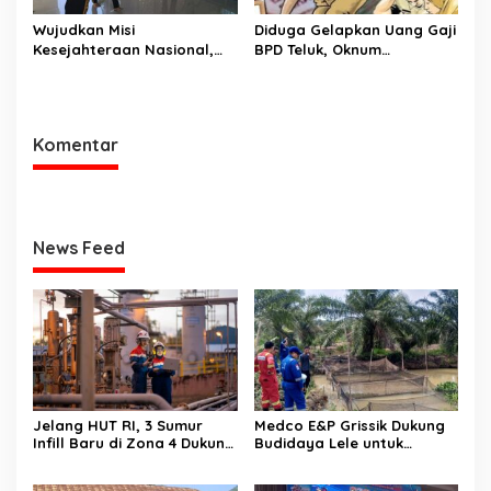
Wujudkan Misi
Diduga Gelapkan Uang Gaji
Kesejahteraan Nasional,
BPD Teluk, Oknum
Polda Sumsel Gelar Bedah
Perangkat Desa Dilaporkan
Rumah hingga
Ke Polisi
Pembangunan MCK
Komentar
News Feed
Jelang HUT RI, 3 Sumur
Medco E&P Grissik Dukung
Infill Baru di Zona 4 Dukung
Budidaya Lele untuk
Kedaulatan Energi
Dorong Kemandirian
Ekonomi Masyarakat