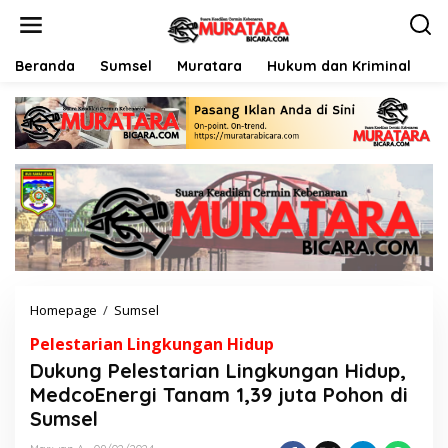
L
e
w
a
Beranda
Sumsel
Muratara
Hukum dan Kriminal
P
t
i
k
e
k
o
n
t
e
n
Homepage
/
Sumsel
D
u
Pelestarian Lingkungan Hidup
k
u
Dukung Pelestarian Lingkungan Hidup,
n
MedcoEnergi Tanam 1,39 juta Pohon di
g
Sumsel
P
e