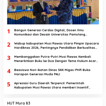
1
Bangun Generasi Cerdas Digital, Dosen Ilmu
Komunikasi dan Desain Universitas Pamulang
Sosialisasikan Bahaya Disinformasi AI dan Hate
2
Speech di SMK Ikhlas Jawilan
Wabup kabupaten Musi Rawas Utara Pimpin Upacara
Hardiknas 2026, Pentingnya Pendidikan Berkualitas
dan berakhlak
3
Membanggakan Putra-Putri Musi Rawas Kembali
Menerbitkan Buku ke Dua Dengan Tema Hukum Acara
Perdata
4
Beasiswa Non-ikatan Dinas SKK Migas-PHR Buka
Harapan Generasi Muda PALI
5
Apresiasi Guru Daerah Terpencil. Pemerintah
Kabupaten Musi Rawas Utara memberi Insentif
Tambahan
HUT Mura 83