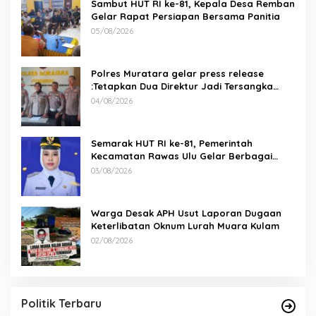
Sambut HUT RI ke-81, Kepala Desa Remban
Gelar Rapat Persiapan Bersama Panitia
05/08/2026
Polres Muratara gelar press release
:Tetapkan Dua Direktur Jadi Tersangka
Kecelakaan Maut antara Bus ALS dan
04/08/2026
Tangki BBM Tewaskan 19 Orang
Semarak HUT RI ke-81, Pemerintah
Kecamatan Rawas Ulu Gelar Berbagai
Lomba
03/08/2026
Warga Desak APH Usut Laporan Dugaan
Keterlibatan Oknum Lurah Muara Kulam
02/08/2026
Politik Terbaru