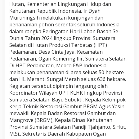
P
Hutan, Kementerian Lingkungan Hidup dan
o
Kehutanan Republik Indonesia, Ir Dyah
h
Murtiningsih melakukan kunjungan dan
o
penanaman pohon serentak seluruh Indonesia
n
dalam rangka Peringatan Hari Lahan Basah Se-
d
i
Dunia Tahun 2024 lingkup Provinsi Sumatera
S
Selatan di Hutan Produksi Terbatas (HPT)
u
Pedamaran, Desa Cinta Jaya, Kecamatan
m
Pedamaran, Ogan Komering Ilir, Sumatera Selatan.
s
e
Di HPT Pedamaran, Medco E&P Indonesia
l
melakukan penanaman di area seluas 50 hektare
dan HL Meranti Sungai Merah seluas 636 hektare.
Kegiatan tersebut dipimpin langsung oleh
Koordinator Wilayah UPT KLHK lingkup Provinsi
Sumatera Selatan Bayu Subekti, Kepala Kelompok
Kerja Teknik Restorasi Gambut BRGM Agus Yasin
mewakili Kepala Badan Restorasi Gambut dan
Mangrove (BRGM), Kepala Dinas Kehutanan
Provinsi Sumatera Selatan Pandji Tjahjanto, S.Hut,
M.Si., Sekretaris Daerah Kabupaten Ogan