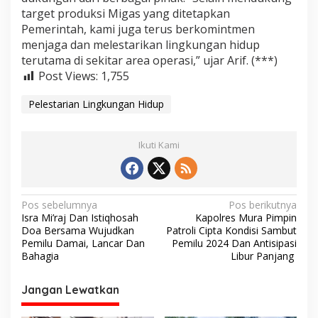
target produksi Migas yang ditetapkan
Pemerintah, kami juga terus berkomintmen
menjaga dan melestarikan lingkungan hidup
terutama di sekitar area operasi,” ujar Arif. (***)
Post Views:
1,755
Pelestarian Lingkungan Hidup
Ikuti Kami
N
Pos sebelumnya
Pos berikutnya
Isra Mi’raj Dan Istiqhosah
Kapolres Mura Pimpin
a
Doa Bersama Wujudkan
Patroli Cipta Kondisi Sambut
v
Pemilu Damai, Lancar Dan
Pemilu 2024 Dan Antisipasi
Bahagia
Libur Panjang
i
g
Jangan Lewatkan
a