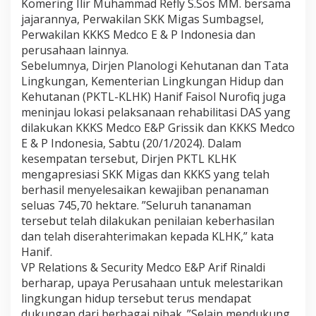
Komering Ilir Muhammad Refly S.Sos MM. bersama
jajarannya, Perwakilan SKK Migas Sumbagsel,
Perwakilan KKKS Medco E & P Indonesia dan
perusahaan lainnya.
Sebelumnya, Dirjen Planologi Kehutanan dan Tata
Lingkungan, Kementerian Lingkungan Hidup dan
Kehutanan (PKTL-KLHK) Hanif Faisol Nurofiq juga
meninjau lokasi pelaksanaan rehabilitasi DAS yang
dilakukan KKKS Medco E&P Grissik dan KKKS Medco
E & P Indonesia, Sabtu (20/1/2024). Dalam
kesempatan tersebut, Dirjen PKTL KLHK
mengapresiasi SKK Migas dan KKKS yang telah
berhasil menyelesaikan kewajiban penanaman
seluas 745,70 hektare. ”Seluruh tananaman
tersebut telah dilakukan penilaian keberhasilan
dan telah diserahterimakan kepada KLHK,” kata
Hanif.
VP Relations & Security Medco E&P Arif Rinaldi
berharap, upaya Perusahaan untuk melestarikan
lingkungan hidup tersebut terus mendapat
dukungan dari berbagai pihak. ”Selain mendukung