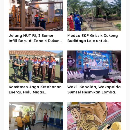
s
i
p
o
s
Jelang HUT RI, 3 Sumur
Medco E&P Grissik Dukung
Infill Baru di Zona 4 Dukung
Budidaya Lele untuk
Kedaulatan Energi
Dorong Kemandirian
Ekonomi Masyarakat
Komitmen Jaga Ketahanan
Wakili Kapolda, Wakapolda
Energi, Hulu Migas
Sumsel Resmikan Lomba
Tanamkan Wawasan
Pocil 2026 sebagai
Kebangsaan Lewat Diksar
Investasi Karakter Anak
Bela Negara Angkatan IV
Bangsa
Tahun 2026