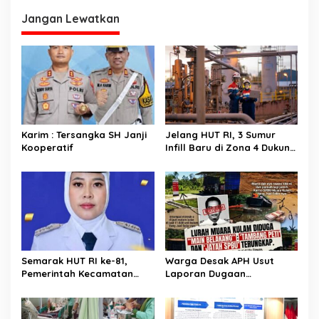
g
Jangan Lewatkan
a
s
i
p
o
s
Karim : Tersangka SH Janji
Jelang HUT RI, 3 Sumur
Kooperatif
Infill Baru di Zona 4 Dukung
Kedaulatan Energi
Semarak HUT RI ke-81,
Warga Desak APH Usut
Pemerintah Kecamatan
Laporan Dugaan
Rawas Ulu Gelar Berbagai
Keterlibatan Oknum Lurah
Lomba
Muara Kulam