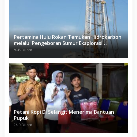
Pertamina Hulu Rokan Temukan Hidrokarbon
melalui Pengeboran Sumur Eksplorasi
Anggrek Violet (AVO)-001
3043 Dilihat
Petani Kopi Di Selangit Menerima Bantuan
Pupuk
2610 Dilihat