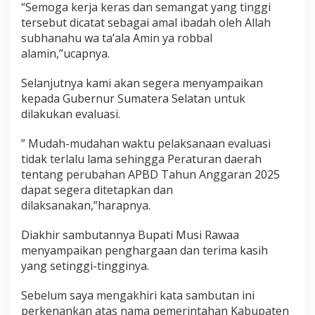
“Semoga kerja keras dan semangat yang tinggi
j
tersebut dicatat sebagai amal ibadah oleh Allah
a
d
subhanahu wa ta’ala Amin ya robbal
i
alamin,”ucapnya.
P
e
Selanjutnya kami akan segera menyampaikan
r
kepada Gubernur Sumatera Selatan untuk
d
a
dilakukan evaluasi.
” Mudah-mudahan waktu pelaksanaan evaluasi
tidak terlalu lama sehingga Peraturan daerah
tentang perubahan APBD Tahun Anggaran 2025
dapat segera ditetapkan dan
dilaksanakan,”harapnya.
Diakhir sambutannya Bupati Musi Rawaa
menyampaikan penghargaan dan terima kasih
yang setinggi-tingginya.
Sebelum saya mengakhiri kata sambutan ini
perkenankan atas nama pemerintahan Kabupaten