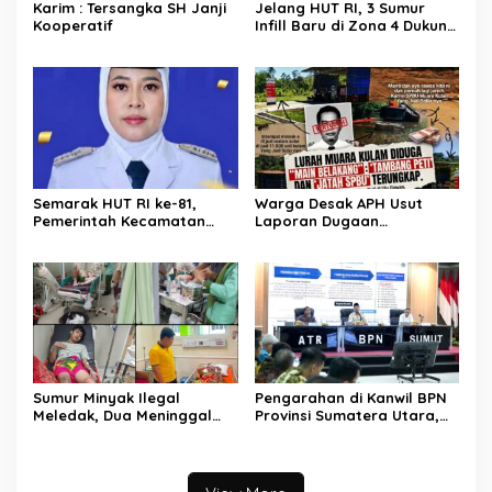
Karim : Tersangka SH Janji
Jelang HUT RI, 3 Sumur
Kooperatif
Infill Baru di Zona 4 Dukung
Kedaulatan Energi
Semarak HUT RI ke-81,
Warga Desak APH Usut
Pemerintah Kecamatan
Laporan Dugaan
Rawas Ulu Gelar Berbagai
Keterlibatan Oknum Lurah
Lomba
Muara Kulam
Sumur Minyak Ilegal
Pengarahan di Kanwil BPN
Meledak, Dua Meninggal
Provinsi Sumatera Utara,
Dunia. Polres Musi Rawas
Menteri Nusron Minta
Utara Langsung Respon
Jajaran Utamakan
Cepat
Kemudahan Layanan bagi
Masyarakat