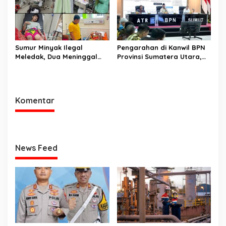
Sumur Minyak Ilegal
Pengarahan di Kanwil BPN
Meledak, Dua Meninggal
Provinsi Sumatera Utara,
Dunia. Polres Musi Rawas
Menteri Nusron Minta
Utara Langsung Respon
Jajaran Utamakan
Cepat
Kemudahan Layanan bagi
Masyarakat
Komentar
News Feed