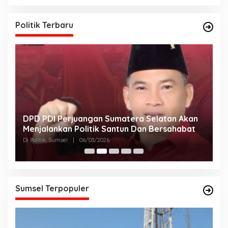
Politik Terbaru
DPD PDI Perjuangan Sumatera Selatan Akan
T
Menjalankan Politik Santun Dan Bersahabat
D
Di Politik, Sumsel
|
06/03/2026
Di
Sumsel Terpopuler