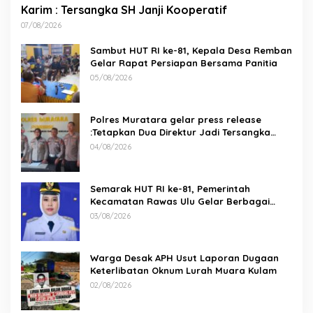
Karim : Tersangka SH Janji Kooperatif
07/08/2026
Sambut HUT RI ke-81, Kepala Desa Remban
Gelar Rapat Persiapan Bersama Panitia
05/08/2026
Polres Muratara gelar press release
:Tetapkan Dua Direktur Jadi Tersangka
Kecelakaan Maut antara Bus ALS dan
04/08/2026
Tangki BBM Tewaskan 19 Orang
Semarak HUT RI ke-81, Pemerintah
Kecamatan Rawas Ulu Gelar Berbagai
Lomba
03/08/2026
Warga Desak APH Usut Laporan Dugaan
Keterlibatan Oknum Lurah Muara Kulam
02/08/2026