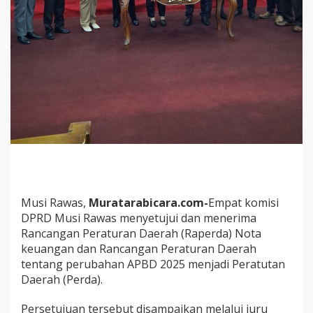
t
a
n
g
N
o
t
a
k
e
u
a
n
g
a
n
Musi Rawas,
Muratarabicara.com-
Empat komisi
d
DPRD Musi Rawas menyetujui dan menerima
a
Rancangan Peraturan Daerah (Raperda) Nota
n
R
keuangan dan Rancangan Peraturan Daerah
a
tentang perubahan APBD 2025 menjadi Peratutan
n
Daerah (Perda).
c
a
Persetujuan tersebut disampaikan melalui juru
n