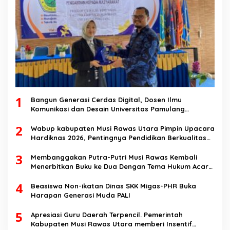
1
Bangun Generasi Cerdas Digital, Dosen Ilmu
Komunikasi dan Desain Universitas Pamulang
Sosialisasikan Bahaya Disinformasi AI dan Hate
2
Speech di SMK Ikhlas Jawilan
Wabup kabupaten Musi Rawas Utara Pimpin Upacara
Hardiknas 2026, Pentingnya Pendidikan Berkualitas
dan berakhlak
3
Membanggakan Putra-Putri Musi Rawas Kembali
Menerbitkan Buku ke Dua Dengan Tema Hukum Acara
Perdata
4
Beasiswa Non-ikatan Dinas SKK Migas-PHR Buka
Harapan Generasi Muda PALI
5
Apresiasi Guru Daerah Terpencil. Pemerintah
Kabupaten Musi Rawas Utara memberi Insentif