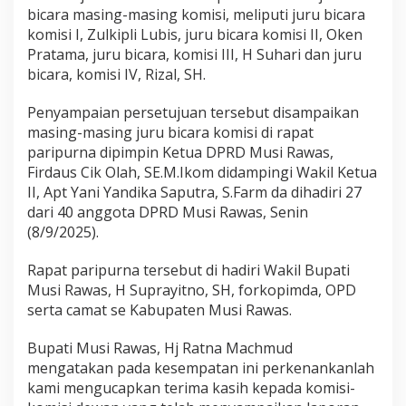
g
bicara masing-masing komisi, meliputi juru bicara
a
komisi I, Zulkipli Lubis, juru bicara komisi II, Oken
n
Pratama, juru bicara, komisi III, H Suhari dan juru
P
bicara, komisi IV, Rizal, SH.
e
r
a
Penyampaian persetujuan tersebut disampaikan
t
masing-masing juru bicara komisi di rapat
u
paripurna dipimpin Ketua DPRD Musi Rawas,
r
Firdaus Cik Olah, SE.M.Ikom didampingi Wakil Ketua
a
n
II, Apt Yani Yandika Saputra, S.Farm da dihadiri 27
D
dari 40 anggota DPRD Musi Rawas, Senin
a
(8/9/2025).
e
r
Rapat paripurna tersebut di hadiri Wakil Bupati
a
h
Musi Rawas, H Suprayitno, SH, forkopimda, OPD
T
serta camat se Kabupaten Musi Rawas.
e
n
Bupati Musi Rawas, Hj Ratna Machmud
t
mengatakan pada kesempatan ini perkenankanlah
a
n
kami mengucapkan terima kasih kepada komisi-
g