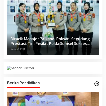
Diracik Manajer ‘Srikandi Polwan’ Segudang
Prestasi, Tim Pesilat Polda Sumsel Sukses
Diajang Kejurnas Menpora Cup II 2024
2230 Dilihat
Berita Pendidikan