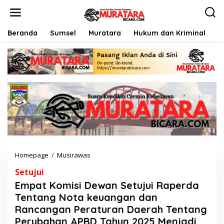
L
e
w
a
Beranda
Sumsel
Muratara
Hukum dan Kriminal
P
t
i
k
e
k
o
n
t
e
n
Homepage
/
Musirawas
E
m
Setujui
p
a
Empat Komisi Dewan Setujui Raperda
t
Tentang Nota keuangan dan
K
Rancangan Peraturan Daerah Tentang
o
m
Perubahan APBD Tahun 2025 Menjadi