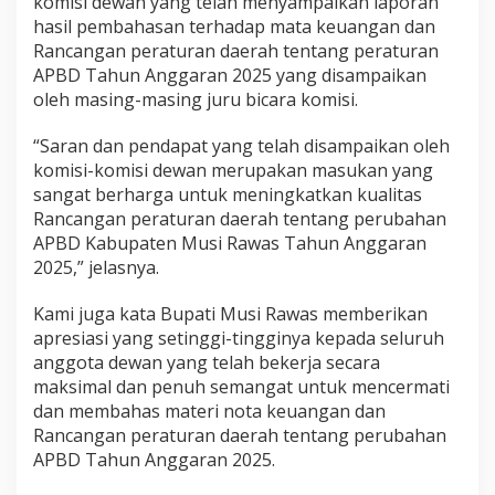
komisi dewan yang telah menyampaikan laporan
P
hasil pembahasan terhadap mata keuangan dan
e
Rancangan peraturan daerah tentang peraturan
r
APBD Tahun Anggaran 2025 yang disampaikan
u
b
oleh masing-masing juru bicara komisi.
a
h
“Saran dan pendapat yang telah disampaikan oleh
a
komisi-komisi dewan merupakan masukan yang
n
sangat berharga untuk meningkatkan kualitas
A
P
Rancangan peraturan daerah tentang perubahan
B
APBD Kabupaten Musi Rawas Tahun Anggaran
D
2025,” jelasnya.
T
a
Kami juga kata Bupati Musi Rawas memberikan
h
u
apresiasi yang setinggi-tingginya kepada seluruh
n
anggota dewan yang telah bekerja secara
2
maksimal dan penuh semangat untuk mencermati
0
dan membahas materi nota keuangan dan
2
5
Rancangan peraturan daerah tentang perubahan
M
APBD Tahun Anggaran 2025.
e
n