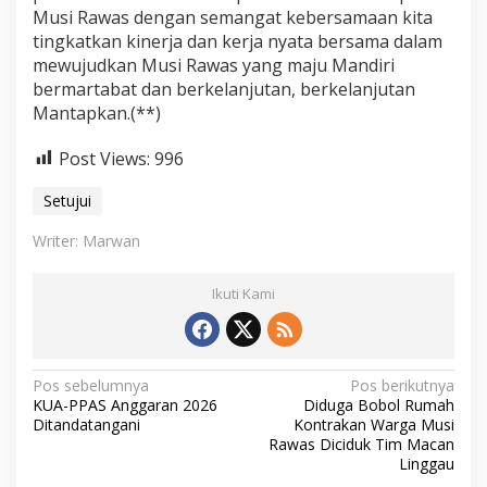
Musi Rawas dengan semangat kebersamaan kita
tingkatkan kinerja dan kerja nyata bersama dalam
mewujudkan Musi Rawas yang maju Mandiri
bermartabat dan berkelanjutan, berkelanjutan
Mantapkan.(**)
Post Views:
996
Setujui
Writer: Marwan
Ikuti Kami
N
Pos sebelumnya
Pos berikutnya
KUA-PPAS Anggaran 2026
Diduga Bobol Rumah
a
Ditandatangani
Kontrakan Warga Musi
v
Rawas Diciduk Tim Macan
Linggau
i