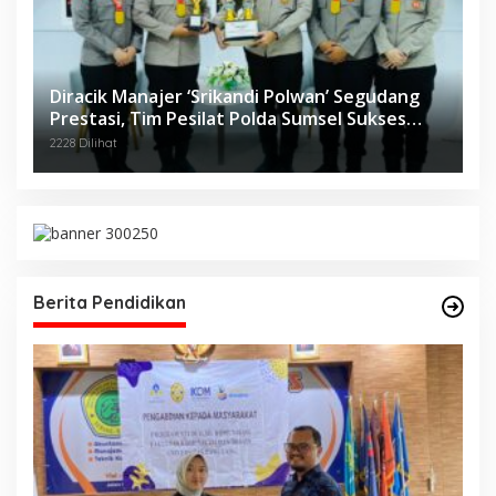
Diracik Manajer ‘Srikandi Polwan’ Segudang
Prestasi, Tim Pesilat Polda Sumsel Sukses
Diajang Kejurnas Menpora Cup II 2024
2228 Dilihat
Berita Pendidikan