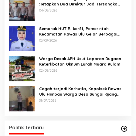
:Tetapkan Dua Direktur Jadi Tersangka
Kecelakaan Maut antara Bus ALS dan
04/08/2026
Tangki BBM Tewaskan 19 Orang
Semarak HUT RI ke-81, Pemerintah
Kecamatan Rawas Ulu Gelar Berbagai
Lomba
03/08/2026
Warga Desak APH Usut Laporan Dugaan
Keterlibatan Oknum Lurah Muara Kulam
02/08/2026
Cegah terjadi Karhutla, Kapolsek Rawas
Ulu Himbau Warga Desa Sungai Kijang
Sesuai Maklumat Kapolda Sumsel
31/07/2026
Politik Terbaru