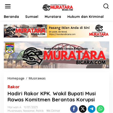
L
e
w
a
Beranda
Sumsel
Muratara
Hukum dan Kriminal
P
t
i
k
e
k
o
n
t
e
n
Homepage
/
Musirawas
H
a
Rakor
d
i
Hadiri Rakor KPK. Wakil Bupati Musi
r
Rawas Komitmen Berantas Korupsi
i
R
Marwan A
11/07/2025
a
Musirawas
,
Nasional
,
Politik
986 Dilihat