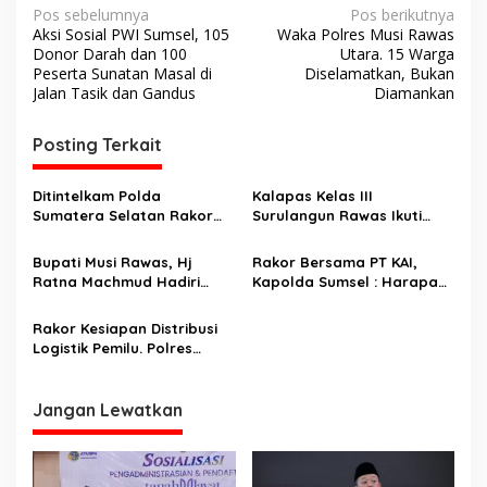
N
Pos sebelumnya
Pos berikutnya
Aksi Sosial PWI Sumsel, 105
Waka Polres Musi Rawas
a
Donor Darah dan 100
Utara. 15 Warga
v
Peserta Sunatan Masal di
Diselamatkan, Bukan
Jalan Tasik dan Gandus
Diamankan
i
g
Posting Terkait
a
s
Ditintelkam Polda
Kalapas Kelas III
Sumatera Selatan Rakor
Surulangun Rawas Ikuti
i
Tiga Pilar Keamanan
Rakor Optimalisasi SPPT-TI
p
Dengan Kasat Intelkam
di Palembang
Bupati Musi Rawas, Hj
Rakor Bersama PT KAI,
Dari Tiga Polres
Ratna Machmud Hadiri
Kapolda Sumsel : Harapan
o
Rakor Bupati/Walikota
Kita Agar Ada Penyesuaian
s
Seluruh Indonesia Dengan
Jam Operasional Kereta
Rakor Kesiapan Distribusi
Presiden RI di IKN
Api
Logistik Pemilu. Polres
Lubuklinggau Siap
Mendukung Setiap Tahapan
Pemilu
Jangan Lewatkan