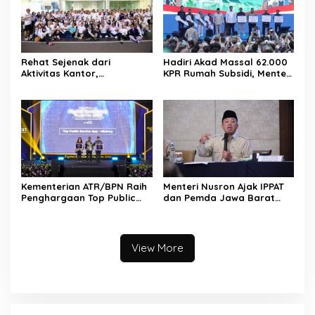
Tana Toraja
Rehat Sejenak dari
Hadiri Akad Massal 62.000
Aktivitas Kantor,
KPR Rumah Subsidi, Menteri
Kementerian ATR/BPN
Nusron: Legalitas Tanah
Adakan Slow Run Rutin
Beri Kepastian bagi
Sepulang Kerja
Masyarakat
Kementerian ATR/BPN Raih
Menteri Nusron Ajak IPPAT
Penghargaan Top Public
dan Pemda Jawa Barat
Service App Lewat Aplikasi
Perkuat Sinergi demi
Sentuh Tanahku
Peningkatan Kualitas
Layanan Pertanahan
View More