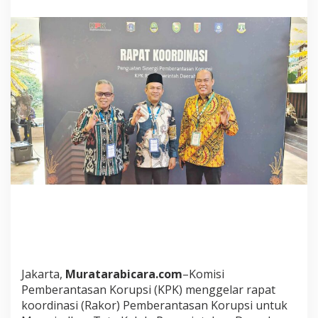
k
o
r
K
P
K
.
W
a
k
i
l
B
u
p
a
t
i
M
u
s
Jakarta,
Muratarabicara.com
–Komisi
i
R
Pemberantasan Korupsi (KPK) menggelar rapat
a
koordinasi (Rakor) Pemberantasan Korupsi untuk
w