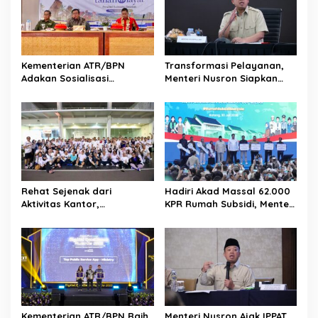
Kementerian ATR/BPN
Transformasi Pelayanan,
Adakan Sosialisasi
Menteri Nusron Siapkan
Pengadministrasian Tanah
Pola Karier Baru untuk
Ulayat untuk Perkuat
Perkuat Profesionalisme
Kepastian Hukum bagi
Pegawai ATR/BPN
Masyarakat Hukum Adat di
Tana Toraja
Rehat Sejenak dari
Hadiri Akad Massal 62.000
Aktivitas Kantor,
KPR Rumah Subsidi, Menteri
Kementerian ATR/BPN
Nusron: Legalitas Tanah
Adakan Slow Run Rutin
Beri Kepastian bagi
Sepulang Kerja
Masyarakat
Kementerian ATR/BPN Raih
Menteri Nusron Ajak IPPAT