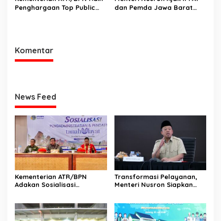
Penghargaan Top Public
dan Pemda Jawa Barat
Service App Lewat Aplikasi
Perkuat Sinergi demi
Sentuh Tanahku
Peningkatan Kualitas
Layanan Pertanahan
Komentar
News Feed
Kementerian ATR/BPN
Transformasi Pelayanan,
Adakan Sosialisasi
Menteri Nusron Siapkan
Pengadministrasian Tanah
Pola Karier Baru untuk
Ulayat untuk Perkuat
Perkuat Profesionalisme
Kepastian Hukum bagi
Pegawai ATR/BPN
Masyarakat Hukum Adat di