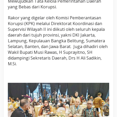
Mewujudkan Tata Kelola Pemerintahan Daerah
a
yang Bebas dari Korupsi.
s
K
o
Rakor yang digelar oleh Komisi Pemberantasan
m
Korupsi (KPK) melalui Direktorat Koordinasi dan
i
Supervisi Wilayah II ini diikuti oleh seluruh kepala
t
daerah dari tujuh provinsi, yakni DKI Jakarta,
m
e
Lampung, Kepulauan Bangka Belitung, Sumatera
n
Selatan, Banten, dan Jawa Barat. Juga dihadiri oleh
B
Wakil Bupati Musi Rawas, H Suprayitno, SH
e
didampingi Sekretaris Daerah, Drs H Ali Sadikin,
r
M.Si.
a
n
t
a
s
K
o
r
u
p
s
i