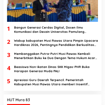
1
Bangun Generasi Cerdas Digital, Dosen Ilmu
Komunikasi dan Desain Universitas Pamulang
Sosialisasikan Bahaya Disinformasi AI dan Hate
2
Speech di SMK Ikhlas Jawilan
Wabup kabupaten Musi Rawas Utara Pimpin Upacara
Hardiknas 2026, Pentingnya Pendidikan Berkualitas
dan berakhlak
3
Membanggakan Putra-Putri Musi Rawas Kembali
Menerbitkan Buku ke Dua Dengan Tema Hukum Acara
Perdata
4
Beasiswa Non-ikatan Dinas SKK Migas-PHR Buka
Harapan Generasi Muda PALI
5
Apresiasi Guru Daerah Terpencil. Pemerintah
Kabupaten Musi Rawas Utara memberi Insentif
Tambahan
HUT Mura 83