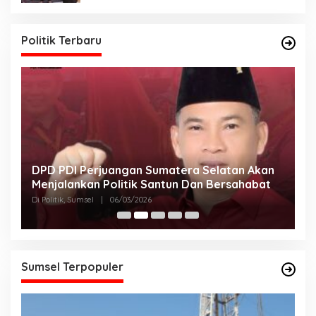
Politik Terbaru
DPD PDI Perjuangan Sumatera Selatan Akan
T
Menjalankan Politik Santun Dan Bersahabat
D
Di Politik, Sumsel
|
06/03/2026
Di
Sumsel Terpopuler