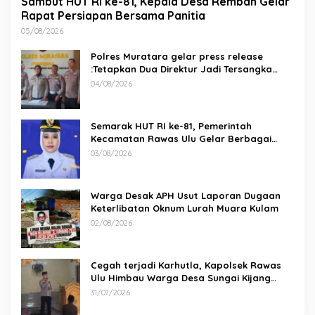
Sambut HUT RI ke-81, Kepala Desa Remban Gelar
Rapat Persiapan Bersama Panitia
05/08/2026
Polres Muratara gelar press release
:Tetapkan Dua Direktur Jadi Tersangka
Kecelakaan Maut antara Bus ALS dan
04/08/2026
Tangki BBM Tewaskan 19 Orang
Semarak HUT RI ke-81, Pemerintah
Kecamatan Rawas Ulu Gelar Berbagai
Lomba
03/08/2026
Warga Desak APH Usut Laporan Dugaan
Keterlibatan Oknum Lurah Muara Kulam
02/08/2026
Cegah terjadi Karhutla, Kapolsek Rawas
Ulu Himbau Warga Desa Sungai Kijang
Sesuai Maklumat Kapolda Sumsel
31/07/2026