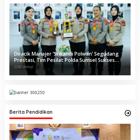
Diracik Manajer ‘Srikandi Polwan’ Segudang
Prestasi, Tim Pesilat Polda Sumsel Sukses
Diajang Kejurnas Menpora Cup II 2024
2230 Dilihat
Berita Pendidikan