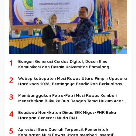
1
Bangun Generasi Cerdas Digital, Dosen Ilmu
Komunikasi dan Desain Universitas Pamulang
Sosialisasikan Bahaya Disinformasi AI dan Hate
2
Speech di SMK Ikhlas Jawilan
Wabup kabupaten Musi Rawas Utara Pimpin Upacara
Hardiknas 2026, Pentingnya Pendidikan Berkualitas
dan berakhlak
3
Membanggakan Putra-Putri Musi Rawas Kembali
Menerbitkan Buku ke Dua Dengan Tema Hukum Acara
Perdata
4
Beasiswa Non-ikatan Dinas SKK Migas-PHR Buka
Harapan Generasi Muda PALI
5
Apresiasi Guru Daerah Terpencil. Pemerintah
Kabupaten Musi Rawas Utara memberi Insentif