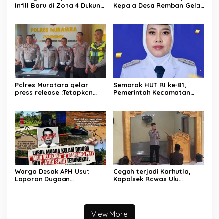
Infill Baru di Zona 4 Dukung
Kepala Desa Remban Gelar
Kedaulatan Energi
Rapat Persiapan Bersama
Panitia
Polres Muratara gelar
Semarak HUT RI ke-81,
press release :Tetapkan
Pemerintah Kecamatan
Dua Direktur Jadi
Rawas Ulu Gelar Berbagai
Tersangka Kecelakaan
Lomba
Maut antara Bus ALS dan
Tangki BBM Tewaskan 19
Orang
Warga Desak APH Usut
Cegah terjadi Karhutla,
Laporan Dugaan
Kapolsek Rawas Ulu
Keterlibatan Oknum Lurah
Himbau Warga Desa Sungai
Muara Kulam
Kijang Sesuai Maklumat
Kapolda Sumsel
View More