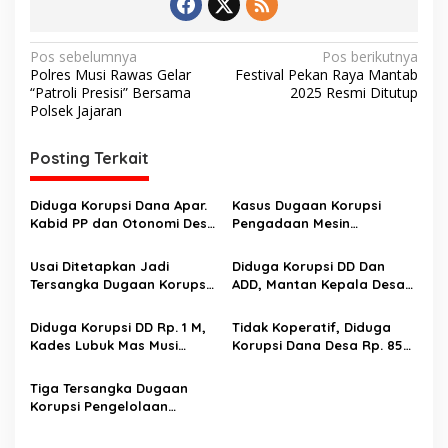
N
Pos sebelumnya
Pos berikutnya
Polres Musi Rawas Gelar
Festival Pekan Raya Mantab
a
“Patroli Presisi” Bersama
2025 Resmi Ditutup
v
Polsek Jajaran
i
Posting Terkait
g
a
Diduga Korupsi Dana Apar.
Kasus Dugaan Korupsi
s
Kabid PP dan Otonomi Desa
Pengadaan Mesin
Dinas PMD dan PPA
Pemadam Api Portable
i
Kabupaten Musi Rawas
(Apar)Naik Ke Tahap
Usai Ditetapkan Jadi
Diduga Korupsi DD Dan
p
Utara Dan Direktur CV
Penyidikan
Tersangka Dugaan Korupsi
ADD, Mantan Kepala Desa
Sugih Jaya Lestari Pakai
DD, Mantan Kepala Desa
Suka Menang, Musi Rawas
o
Rompi Pink
Suka Menang Dilimpahkan
Utara Ditahan Polres Musi
Diduga Korupsi DD Rp. 1 M,
Tidak Koperatif, Diduga
s
Ke Kejari Lubuk Linggau
Rawas Utara
Kades Lubuk Mas Musi
Korupsi Dana Desa Rp. 856
Rawas Utara Ditahan
Juta. Mantan Kades Lubuk
Kejaksaan Negeri
Emas Rawas Ulu, Musi
Tiga Tersangka Dugaan
Lubuklinggau‎
Rawas Utara Ditahan Kejari
Korupsi Pengelolaan
Lubuklinggau
Anggaran BLUD RSUD Rupit
Ditahan Tipidkor Polres