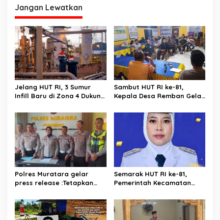
Musi Rawas Utara
Jangan Lewatkan
Jelang HUT RI, 3 Sumur
Sambut HUT RI ke-81,
Infill Baru di Zona 4 Dukung
Kepala Desa Remban Gelar
Kedaulatan Energi
Rapat Persiapan Bersama
Panitia
Polres Muratara gelar
Semarak HUT RI ke-81,
press release :Tetapkan
Pemerintah Kecamatan
Dua Direktur Jadi
Rawas Ulu Gelar Berbagai
Tersangka Kecelakaan
Lomba
Maut antara Bus ALS dan
Tangki BBM Tewaskan 19