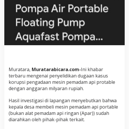
i
n
P
e
m
a
d
a
m
A
p
i
P
Muratara,
Muratarabicara.com-
Ini khabar
o
r
terbaru mengenai penyelidikan dugaan kasus
t
korupsi pengadaan mesin pemadam api protable
a
dengan anggaran milyaran rupiah.
b
l
Hasil investigasi di lapangan menyebutkan bahwa
e
S
kepala desa membeli mesin pemadam api portable
u
(bukan alat pemadam api ringan (Apar)) sudah
d
diarahkan oleh pihak-pihak terkait.
a
h