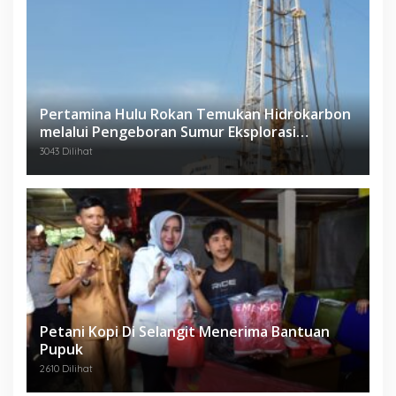
Pertamina Hulu Rokan Temukan Hidrokarbon
melalui Pengeboran Sumur Eksplorasi
Anggrek Violet (AVO)-001
3043 Dilihat
Petani Kopi Di Selangit Menerima Bantuan
Pupuk
2610 Dilihat