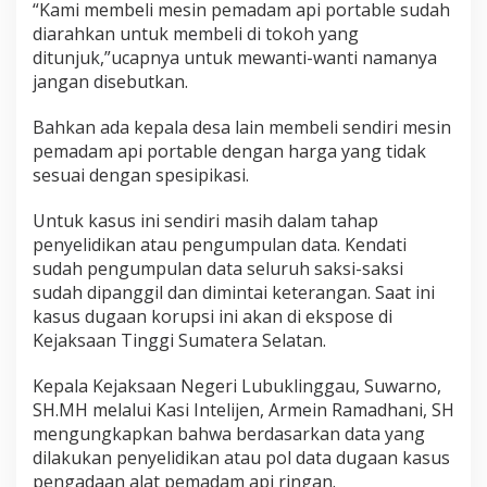
“Kami membeli mesin pemadam api portable sudah
D
i
diarahkan untuk membeli di tokoh yang
a
ditunjuk,”ucapnya untuk mewanti-wanti namanya
r
jangan disebutkan.
a
h
Bahkan ada kepala desa lain membeli sendiri mesin
k
a
pemadam api portable dengan harga yang tidak
n
sesuai dengan spesipikasi.
Untuk kasus ini sendiri masih dalam tahap
penyelidikan atau pengumpulan data. Kendati
sudah pengumpulan data seluruh saksi-saksi
sudah dipanggil dan dimintai keterangan. Saat ini
kasus dugaan korupsi ini akan di ekspose di
Kejaksaan Tinggi Sumatera Selatan.
Kepala Kejaksaan Negeri Lubuklinggau, Suwarno,
SH.MH melalui Kasi Intelijen, Armein Ramadhani, SH
mengungkapkan bahwa berdasarkan data yang
dilakukan penyelidikan atau pol data dugaan kasus
pengadaan alat pemadam api ringan.