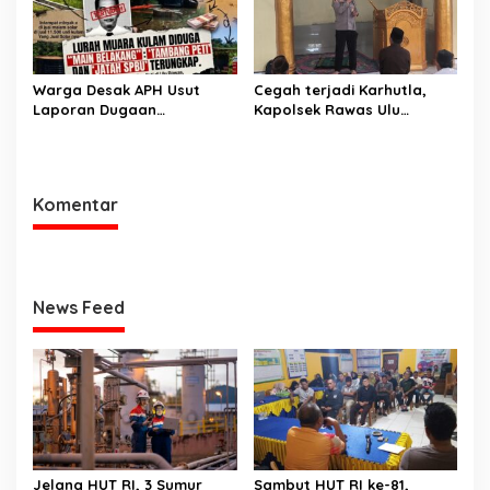
Orang
Warga Desak APH Usut
Cegah terjadi Karhutla,
Laporan Dugaan
Kapolsek Rawas Ulu
Keterlibatan Oknum Lurah
Himbau Warga Desa Sungai
Muara Kulam
Kijang Sesuai Maklumat
Kapolda Sumsel
Komentar
News Feed
Jelang HUT RI, 3 Sumur
Sambut HUT RI ke-81,