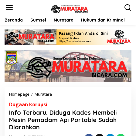
L
e
w
a
Beranda
Sumsel
Muratara
Hukum dan Kriminal
P
t
i
k
e
k
o
n
t
e
n
Homepage
/
Muratara
I
n
Dugaan korupsi
f
o
Info Terbaru. Diduga Kades Membeli
T
Mesin Pemadam Api Portable Sudah
e
Diarahkan
r
b