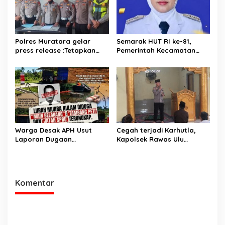
Polres Muratara gelar
Semarak HUT RI ke-81,
press release :Tetapkan
Pemerintah Kecamatan
Dua Direktur Jadi
Rawas Ulu Gelar Berbagai
Tersangka Kecelakaan
Lomba
Maut antara Bus ALS dan
Tangki BBM Tewaskan 19
Orang
Warga Desak APH Usut
Cegah terjadi Karhutla,
Laporan Dugaan
Kapolsek Rawas Ulu
Keterlibatan Oknum Lurah
Himbau Warga Desa Sungai
Muara Kulam
Kijang Sesuai Maklumat
Kapolda Sumsel
Komentar