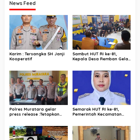
News Feed
Karim : Tersangka SH Janji
Sambut HUT RI ke-81,
Kooperatif
Kepala Desa Remban Gelar
Rapat Persiapan Bersama
Panitia
Polres Muratara gelar
Semarak HUT RI ke-81,
press release :Tetapkan
Pemerintah Kecamatan
Dua Direktur Jadi
Rawas Ulu Gelar Berbagai
Tersangka Kecelakaan
Lomba
Maut antara Bus ALS dan
Tangki BBM Tewaskan 19
Orang