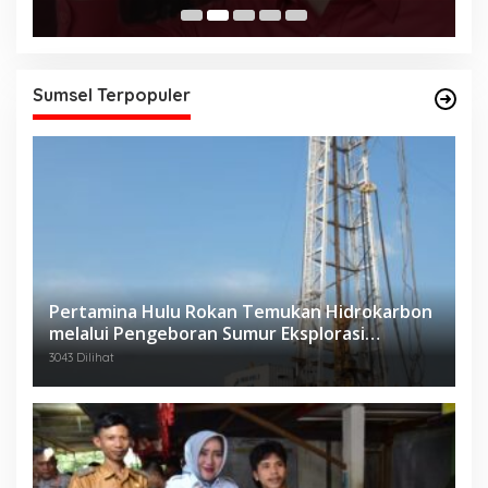
Sumsel Terpopuler
Pertamina Hulu Rokan Temukan Hidrokarbon
melalui Pengeboran Sumur Eksplorasi
Anggrek Violet (AVO)-001
3043 Dilihat