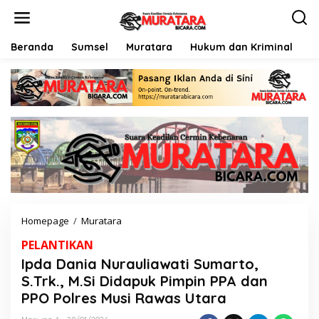
L
e
w
a
Beranda
Sumsel
Muratara
Hukum dan Kriminal
P
t
i
k
e
k
o
n
t
e
n
Homepage
/
Muratara
I
p
PELANTIKAN
d
a
Ipda Dania Nurauliawati Sumarto,
D
S.Trk., M.Si Didapuk Pimpin PPA dan
a
PPO Polres Musi Rawas Utara
n
i