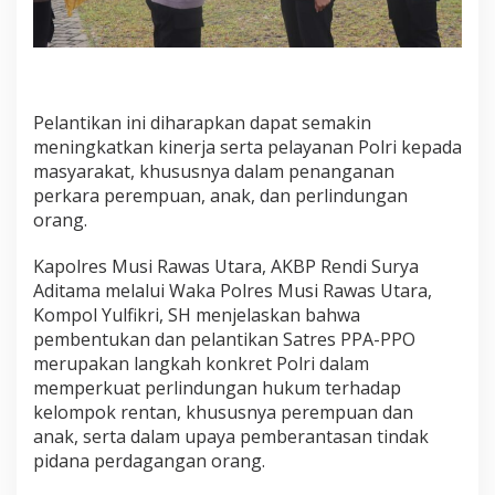
n
P
P
O
P
o
Pelantikan ini diharapkan dapat semakin
l
meningkatkan kinerja serta pelayanan Polri kepada
r
masyarakat, khususnya dalam penanganan
e
s
perkara perempuan, anak, dan perlindungan
M
orang.
u
s
Kapolres Musi Rawas Utara, AKBP Rendi Surya
i
Aditama melalui Waka Polres Musi Rawas Utara,
R
a
Kompol Yulfikri, SH menjelaskan bahwa
w
pembentukan dan pelantikan Satres PPA-PPO
a
merupakan langkah konkret Polri dalam
s
memperkuat perlindungan hukum terhadap
U
t
kelompok rentan, khususnya perempuan dan
a
anak, serta dalam upaya pemberantasan tindak
r
pidana perdagangan orang.
a