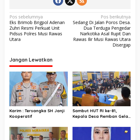
N
Pos sebelumnya
Pos berikutnya
Eks Brimob Brigpol Adenan
Sedang Di Jalan Poros Desa.
a
Zuhri Resmi Perkuat Unit
Dua Terduga Pengedar
v
Pidsus Polres Musi Rawas
Narkotika Asal Rupit Dan
Utara
Rawas Ilir Musi Rawas Utara
i
Disergap
g
Jangan Lewatkan
a
s
i
p
o
s
Karim : Tersangka SH Janji
Sambut HUT RI ke-81,
Kooperatif
Kepala Desa Remban Gelar
Rapat Persiapan Bersama
Panitia