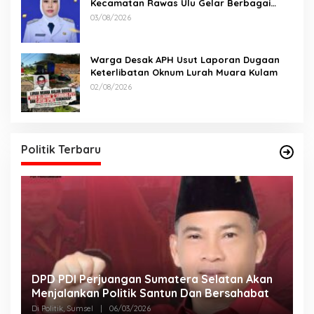
Kecamatan Rawas Ulu Gelar Berbagai
Lomba
03/08/2026
Warga Desak APH Usut Laporan Dugaan
Keterlibatan Oknum Lurah Muara Kulam
02/08/2026
Politik Terbaru
DPD PDI Perjuangan Sumatera Selatan Akan
T
Menjalankan Politik Santun Dan Bersahabat
D
Di Politik, Sumsel
|
06/03/2026
Di