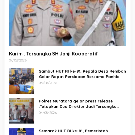
Karim : Tersangka SH Janji Kooperatif
07/08/2026
Sambut HUT RI ke-81, Kepala Desa Remban
Gelar Rapat Persiapan Bersama Panitia
05/08/2026
Polres Muratara gelar press release
:Tetapkan Dua Direktur Jadi Tersangka
Kecelakaan Maut antara Bus ALS dan
04/08/2026
Tangki BBM Tewaskan 19 Orang
Semarak HUT RI ke-81, Pemerintah