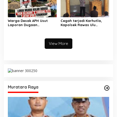
Warga Desak APH Usut
Cegah terjadi Karhutla,
Laporan Dugaan
Kapolsek Rawas Ulu
Keterlibatan Oknum Lurah
Himbau Warga Desa Sungai
Muara Kulam
Kijang Sesuai Maklumat
Kapolda Sumsel
View More
Muratara Raya