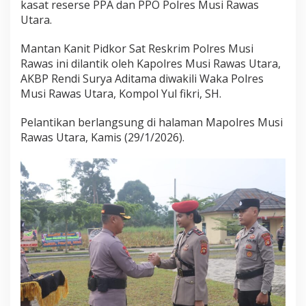
kasat reserse PPA dan PPO Polres Musi Rawas
k
.
Utara.
,
M
Mantan Kanit Pidkor Sat Reskrim Polres Musi
.
Rawas ini dilantik oleh Kapolres Musi Rawas Utara,
S
AKBP Rendi Surya Aditama diwakili Waka Polres
i
D
Musi Rawas Utara, Kompol Yul fikri, SH.
i
d
Pelantikan berlangsung di halaman Mapolres Musi
a
Rawas Utara, Kamis (29/1/2026).
p
u
k
P
i
m
p
i
n
P
P
A
d
a