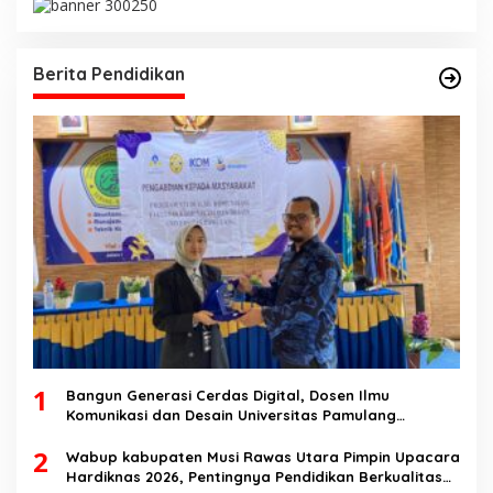
Berita Pendidikan
1
Bangun Generasi Cerdas Digital, Dosen Ilmu
Komunikasi dan Desain Universitas Pamulang
Sosialisasikan Bahaya Disinformasi AI dan Hate
2
Speech di SMK Ikhlas Jawilan
Wabup kabupaten Musi Rawas Utara Pimpin Upacara
Hardiknas 2026, Pentingnya Pendidikan Berkualitas