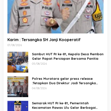
Karim : Tersangka SH Janji Kooperatif
07/08/2026
Sambut HUT RI ke-81, Kepala Desa Remban
Gelar Rapat Persiapan Bersama Panitia
05/08/2026
Polres Muratara gelar press release
:Tetapkan Dua Direktur Jadi Tersangka
Kecelakaan Maut antara Bus ALS dan
04/08/2026
Tangki BBM Tewaskan 19 Orang
Semarak HUT RI ke-81, Pemerintah
Kecamatan Rawas Ulu Gelar Berbagai