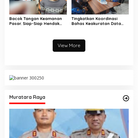
Bacok Tangan Keamanan
Tingkatkan Koordinasi
Pasar. Siap-Siap Hendak
Bahas Keakuratan Data
Melarikan Diri Ditangkap
Pemilih
Tim Macan Linggau
View More
Muratara Raya