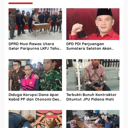
DPRD Musi Rawas Utara
DPD PDI Perjuangan
Gelar Paripurna LKPJ Tahun
Sumatera Selatan Akan
2025
Menjalankan Politik Santun
Dan Bersahabat
Diduga Korupsi Dana Apar.
Terbukti Bunuh Kontraktor
Kabid PP dan Otonomi Desa
Dituntut JPU Pidana Mati
Dinas PMD dan PPA
Kabupaten Musi Rawas
Utara Dan Direktur CV
Sugih Jaya Lestari Pakai
Rompi Pink