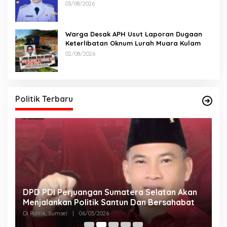
Lomba
03/08/2026
Warga Desak APH Usut Laporan Dugaan
Keterlibatan Oknum Lurah Muara Kulam
02/08/2026
Politik Terbaru
n
Tingkatkan Koordinasi Bahas Keakuratan
D
Data Pemilih
U
R
Di Lubuklinggau, Politik
|
02/12/2025
Di