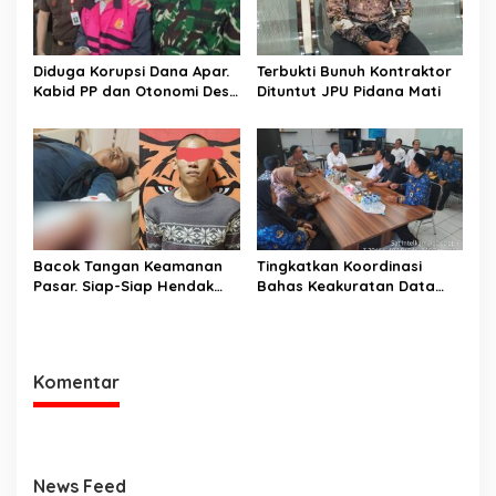
Diduga Korupsi Dana Apar.
Terbukti Bunuh Kontraktor
Kabid PP dan Otonomi Desa
Dituntut JPU Pidana Mati
Dinas PMD dan PPA
Kabupaten Musi Rawas
Utara Dan Direktur CV
Sugih Jaya Lestari Pakai
Rompi Pink
Bacok Tangan Keamanan
Tingkatkan Koordinasi
Pasar. Siap-Siap Hendak
Bahas Keakuratan Data
Melarikan Diri Ditangkap
Pemilih
Tim Macan Linggau
Komentar
News Feed