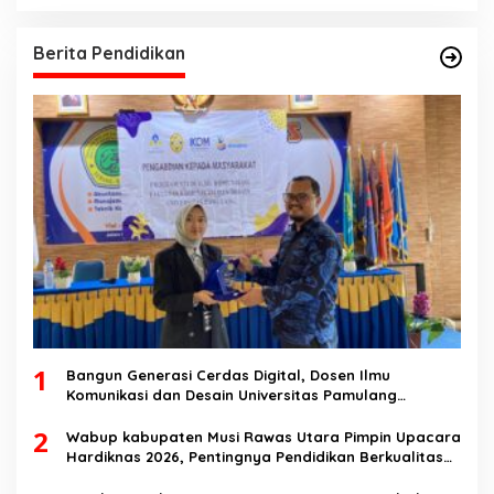
Berita Pendidikan
1
Bangun Generasi Cerdas Digital, Dosen Ilmu
Komunikasi dan Desain Universitas Pamulang
Sosialisasikan Bahaya Disinformasi AI dan Hate
2
Speech di SMK Ikhlas Jawilan
Wabup kabupaten Musi Rawas Utara Pimpin Upacara
Hardiknas 2026, Pentingnya Pendidikan Berkualitas
dan berakhlak