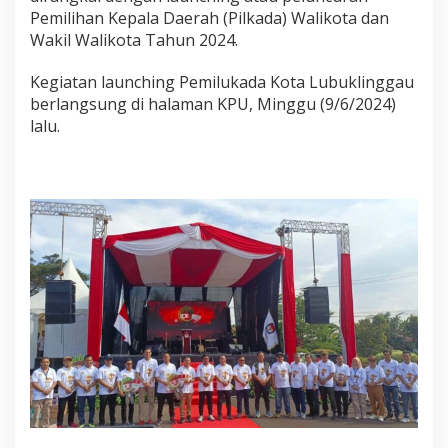
K
Pemilihan Kepala Daerah (Pilkada) Walikota dan
o
Wakil Walikota Tahun 2024.
t
a
Kegiatan launching Pemilukada Kota Lubuklinggau
L
u
berlangsung di halaman KPU, Minggu (9/6/2024)
b
lalu.
u
k
l
i
n
g
g
a
u
2
0
2
4