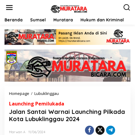
L
e
w
a
Beranda
Sumsel
Muratara
Hukum dan Kriminal
P
t
i
k
e
k
o
n
t
e
n
Homepage
/
Lubuklinggau
J
a
Launching Pemilukada
l
a
Jalan Santai Warnai Launching Pilkada
n
Kota Lubuklinggau 2024
S
a
n
Marwan A
11/06/2024