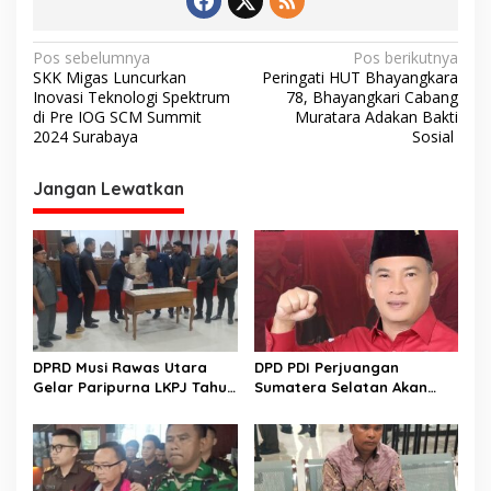
N
Pos sebelumnya
Pos berikutnya
SKK Migas Luncurkan
Peringati HUT Bhayangkara
a
Inovasi Teknologi Spektrum
78, Bhayangkari Cabang
v
di Pre IOG SCM Summit
Muratara Adakan Bakti
2024 Surabaya
Sosial
i
g
Jangan Lewatkan
a
s
i
p
o
s
DPRD Musi Rawas Utara
DPD PDI Perjuangan
Gelar Paripurna LKPJ Tahun
Sumatera Selatan Akan
2025
Menjalankan Politik Santun
Dan Bersahabat