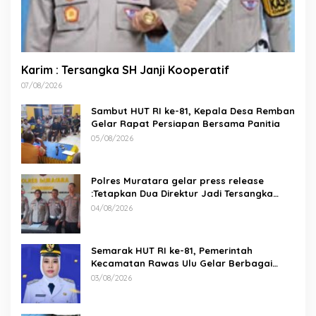
Karim : Tersangka SH Janji Kooperatif
07/08/2026
Sambut HUT RI ke-81, Kepala Desa Remban
Gelar Rapat Persiapan Bersama Panitia
05/08/2026
Polres Muratara gelar press release
:Tetapkan Dua Direktur Jadi Tersangka
Kecelakaan Maut antara Bus ALS dan
04/08/2026
Tangki BBM Tewaskan 19 Orang
Semarak HUT RI ke-81, Pemerintah
Kecamatan Rawas Ulu Gelar Berbagai
Lomba
03/08/2026