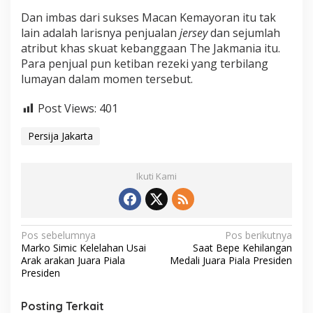
a
Dan imbas dari sukses Macan Kemayoran itu tak
l
a
lain adalah larisnya penjualan
jersey
dan sejumlah
P
atribut khas skuat kebanggaan The Jakmania itu.
r
Para penjual pun ketiban rezeki yang terbilang
e
lumayan dalam momen tersebut.
s
i
d
Post Views:
401
e
n
Persija Jakarta
Ikuti Kami
N
Pos sebelumnya
Pos berikutnya
Marko Simic Kelelahan Usai
Saat Bepe Kehilangan
a
Arak arakan Juara Piala
Medali Juara Piala Presiden
v
Presiden
i
Posting Terkait