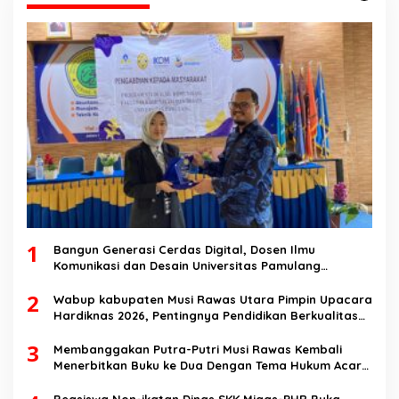
1
Bangun Generasi Cerdas Digital, Dosen Ilmu
Komunikasi dan Desain Universitas Pamulang
Sosialisasikan Bahaya Disinformasi AI dan Hate
2
Speech di SMK Ikhlas Jawilan
Wabup kabupaten Musi Rawas Utara Pimpin Upacara
Hardiknas 2026, Pentingnya Pendidikan Berkualitas
dan berakhlak
3
Membanggakan Putra-Putri Musi Rawas Kembali
Menerbitkan Buku ke Dua Dengan Tema Hukum Acara
Perdata
Beasiswa Non-ikatan Dinas SKK Migas-PHR Buka