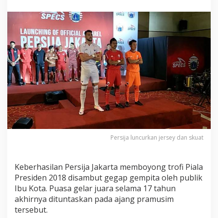
r
s
i
j
a
L
a
k
u
K
e
r
a
s
U
s
Persija luncurkan jersey dan skuat
a
i
J
Keberhasilan Persija Jakarta memboyong trofi Piala
u
Presiden 2018 disambut gegap gempita oleh publik
a
r
Ibu Kota. Puasa gelar juara selama 17 tahun
a
akhirnya dituntaskan pada ajang pramusim
P
tersebut.
i