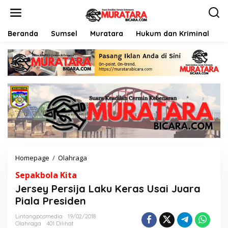
L
e
w
a
Beranda
Sumsel
Muratara
Hukum dan Kriminal
P
t
i
k
e
k
o
n
t
e
n
Homepage
/
Olahraga
J
e
Sepakbola Kita
r
s
Jersey Persija Laku Keras Usai Juara
e
Piala Presiden
y
P
Lintangposmedia
19/02/2018
e
Olahraga
401 Dilihat