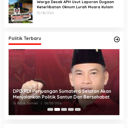
Warga Desak APH Usut Laporan Dugaan
Keterlibatan Oknum Lurah Muara Kulam
02/08/2026
Politik Terbaru
DPD PDI Perjuangan Sumatera Selatan Akan
T
Menjalankan Politik Santun Dan Bersahabat
D
Di Politik, Sumsel
|
06/03/2026
Di