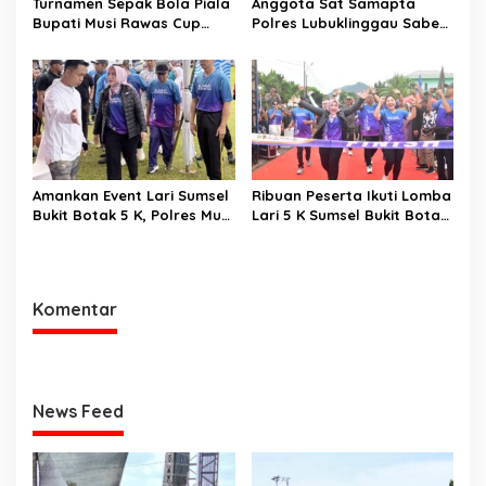
Turnamen Sepak Bola Piala
Anggota Sat Samapta
Bupati Musi Rawas Cup
Polres Lubuklinggau Sabet
2025 Ajang Tempat
Juara II Putra U-87
Pembinaan Talenta Muda
Sriwijaya International
Dimulai
Championship 2025
Amankan Event Lari Sumsel
Ribuan Peserta Ikuti Lomba
Bukit Botak 5 K, Polres Musi
Lari 5 K Sumsel Bukit Botak
Rawas Siagakan Puluhan
2025
Personel
Komentar
News Feed