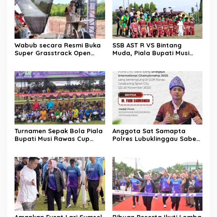
Wabub secara Resmi Buka
SSB AST R VS Bintang
Super Grasstrack Open
Muda, Piala Bupati Musi
2026 di Sirkuit Pratama
Rawas 2025, Skor Akhir 6-0
Desa Batu gajah Baru
Turnamen Sepak Bola Piala
Anggota Sat Samapta
Bupati Musi Rawas Cup
Polres Lubuklinggau Sabet
2025 Ajang Tempat
Juara II Putra U-87
Pembinaan Talenta Muda
Sriwijaya International
Dimulai
Championship 2025
Amankan Event Lari Sumsel
Ribuan Peserta Ikuti Lomba