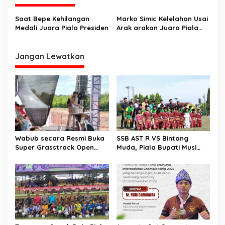
g
a
Saat Bepe Kehilangan
Marko Simic Kelelahan Usai
s
Medali Juara Piala Presiden
Arak arakan Juara Piala
Presiden
i
p
Jangan Lewatkan
o
s
Wabub secara Resmi Buka
SSB AST R VS Bintang
Super Grasstrack Open
Muda, Piala Bupati Musi
2026 di Sirkuit Pratama
Rawas 2025, Skor Akhir 6-0
Desa Batu gajah Baru