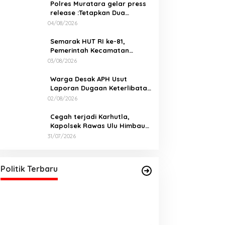
Polres Muratara gelar press
release :Tetapkan Dua
Direktur Jadi Tersangka
04/08/2026
Kecelakaan Maut antara Bus
ALS dan Tangki BBM Tewaskan
Semarak HUT RI ke-81,
19 Orang
Pemerintah Kecamatan
Rawas Ulu Gelar Berbagai
03/08/2026
Lomba
Warga Desak APH Usut
Laporan Dugaan Keterlibatan
Oknum Lurah Muara Kulam
02/08/2026
Cegah terjadi Karhutla,
Kapolsek Rawas Ulu Himbau
Warga Desa Sungai Kijang
31/07/2026
Sesuai Maklumat Kapolda
DPD PDI Perjuangan Sumatera
Sumsel
Selatan Akan Menjalankan Politik
Santun Dan Bersahabat
Di Politik, Sumsel
|
06/03/2026
Politik Terbaru