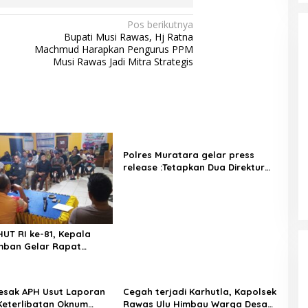
Pos berikutnya
Bupati Musi Rawas, Hj Ratna
Machmud Harapkan Pengurus PPM
Musi Rawas Jadi Mitra Strategis
Polres Muratara gelar press
release :Tetapkan Dua Direktur
Jadi Tersangka Kecelakaan Maut
antara Bus ALS dan Tangki BBM
Tewaskan 19 Orang
UT RI ke-81, Kepala
mban Gelar Rapat
n Bersama Panitia
ut Laporan
Cegah terjadi Karhutla, Kapolsek
eterlibatan Oknum
Rawas Ulu Himbau Warga Desa