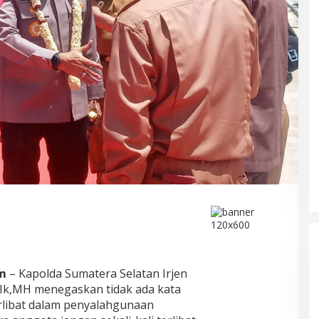
DPRD Musi Rawas Utara Gelar
Paripurna LKPJ Tahun 2025
Di Muratara, Politik
|
21/04/2026
m
– Kapolda Sumatera Selatan Irjen
S.Ik,MH menegaskan tidak ada kata
erlibat dalam penyalahgunaan