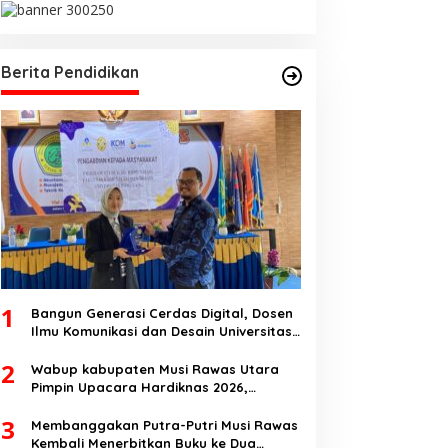
Berita Pendidikan
1
Bangun Generasi Cerdas Digital, Dosen
Ilmu Komunikasi dan Desain Universitas
Pamulang Sosialisasikan Bahaya
2
Disinformasi AI dan Hate Speech di SMK
Wabup kabupaten Musi Rawas Utara
Ikhlas Jawilan
Pimpin Upacara Hardiknas 2026,
Pentingnya Pendidikan Berkualitas dan
3
berakhlak
Membanggakan Putra-Putri Musi Rawas
Kembali Menerbitkan Buku ke Dua