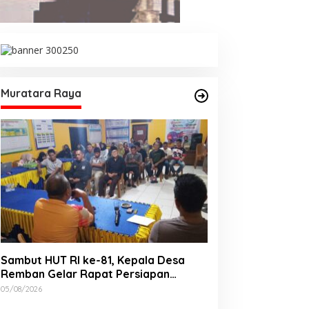
Muratara Raya
Sambut HUT RI ke-81, Kepala Desa
Remban Gelar Rapat Persiapan
Bersama Panitia
05/08/2026