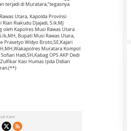
an terjadi di Muratara,”tegasnya.
Rawas Utara, Kapolda Provinsi
 Rian Riakudu Djajadi, S.ik.MJ
g oleh Kapolres Musi Rawas Utara
.Ik,MH, Bupati Musi Rawas Utara,
e Prasetyo Widyo Broto,SE,Kajari
a,SH,MH,Wakapolres Muratara Kompol
 Sofian Hadi,SH,Kabag OPS AKP Dedi
ulfikar Kasi Humas Ipda Didian
ran.(**)
kuti Kami