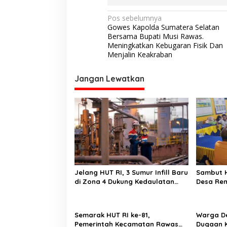
N
Pos sebelumnya
Gowes Kapolda Sumatera Selatan
a
Bersama Bupati Musi Rawas.
v
Meningkatkan Kebugaran Fisik Dan
Menjalin Keakraban
i
g
Jangan Lewatkan
a
s
i
p
o
s
Jelang HUT RI, 3 Sumur Infill Baru
Sambut H
di Zona 4 Dukung Kedaulatan
Desa Re
Energi
Persiapa
Semarak HUT RI ke-81,
Warga Desak APH Us
Pemerintah Kecamatan Rawas
Dugaan K