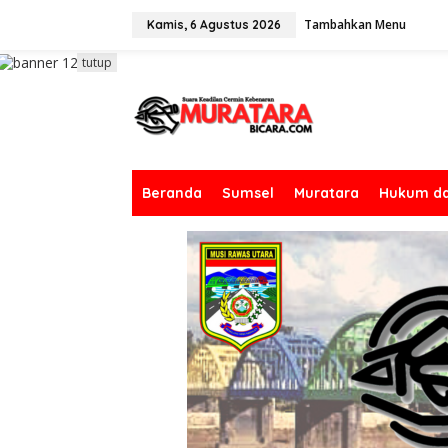
L
Tambahkan Menu
e
Kamis, 6 Agustus 2026
w
a
tutup
t
i
k
e
k
o
n
Beranda
Sumsel
Muratara
Hukum da
t
e
n