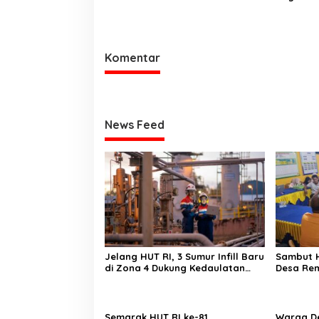
Ulu Gelar Berbagai Lomba
Lurah M
Komentar
News Feed
Jelang HUT RI, 3 Sumur Infill Baru
Sambut H
di Zona 4 Dukung Kedaulatan
Desa Re
Energi
Persiapa
Semarak HUT RI ke-81,
Warga Desak APH Us