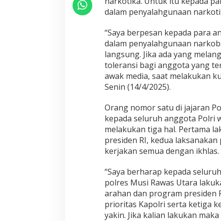
narkotika. Untuk itu kepada par
i
B
dalam penyalahgunaan narkoti
a
g
“Saya berpesan kepada para angg
i
dalam penyalahgunaan narkoba
A
langsung. Jika ada yang melang
n
g
toleransi bagi anggota yang te
g
awak media, saat melakukan k
o
Senin (14/4/2025).
t
a
Orang nomor satu di jajaran Po
T
e
kepada seluruh anggota Polri 
r
melakukan tiga hal. Pertama 
l
presiden RI, kedua laksanakan 
i
kerjakan semua dengan ikhlas.
b
a
t
“Saya berharap kepada seluruh
P
polres Musi Rawas Utara lakuk
e
arahan dan program presiden 
n
prioritas Kapolri serta ketiga
y
yakin. Jika kalian lakukan maka
a