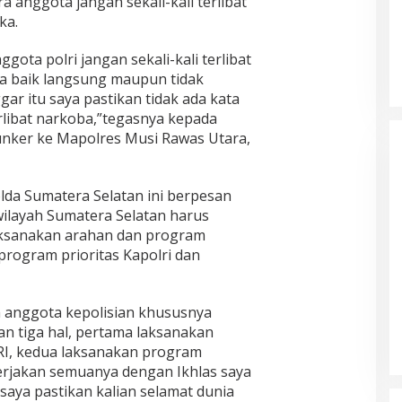
a anggota jangan sekali-kali terlibat
ka.
ota polri jangan sekali-kali terlibat
 baik langsung maupun tidak
gar itu saya pastikan tidak ada kata
rlibat narkoba,”tegasnya kepada
unker ke Mapolres Musi Rawas Utara,
lda Sumatera Selatan ini berpesan
wilayah Sumatera Selatan harus
laksanakan arahan dan program
program prioritas Kapolri dan
 anggota kepolisian khususnya
an tiga hal, pertama laksanakan
RI, kedua laksanakan program
 kerjakan semuanya dengan Ikhlas saya
 saya pastikan kalian selamat dunia