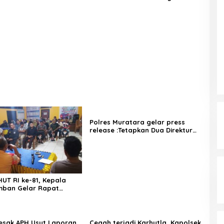
uara Kulam
Sungai Kijang Sesuai Maklumat
Kapolda Sumsel
Polres Muratara gelar press
release :Tetapkan Dua Direktur
Jadi Tersangka Kecelakaan Maut
antara Bus ALS dan Tangki BBM
Tewaskan 19 Orang
UT RI ke-81, Kepala
mban Gelar Rapat
n Bersama Panitia
ut Laporan
Cegah terjadi Karhutla, Kapolsek