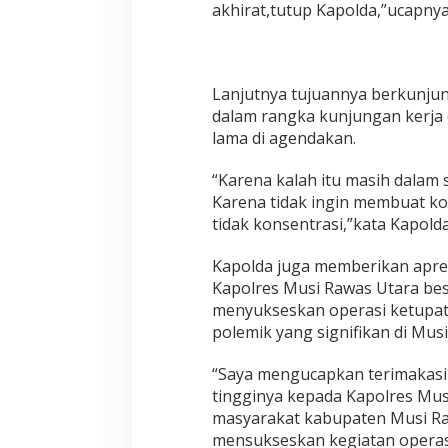
l
akhirat,tutup Kapolda,”ucapnya
a
h
g
u
Lanjutnya tujuannya berkunjun
n
a
dalam rangka kunjungan kerja
a
lama di agendakan.
n
N
“Karena kalah itu masih dalam 
a
Karena tidak ingin membuat ko
r
k
tidak konsentrasi,”kata Kapolda
o
t
Kapolda juga memberikan apres
i
Kapolres Musi Rawas Utara bese
k
menyukseskan operasi ketupat 
a
polemik yang signifikan di Mus
“Saya mengucapkan terimakasih
tingginya kepada Kapolres Mus
masyarakat kabupaten Musi Ra
mensukseskan kegiatan operasi