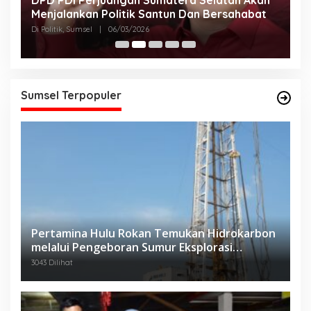
Menjalankan Politik Santun Dan Bersahabat
D
Di Politik, Sumsel
|
06/03/2026
Di
Sumsel Terpopuler
Pertamina Hulu Rokan Temukan Hidrokarbon
melalui Pengeboran Sumur Eksplorasi
Anggrek Violet (AVO)-001
3043 Dilihat