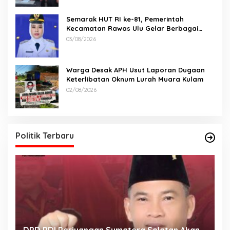
Semarak HUT RI ke-81, Pemerintah
Kecamatan Rawas Ulu Gelar Berbagai
Lomba
03/08/2026
Warga Desak APH Usut Laporan Dugaan
Keterlibatan Oknum Lurah Muara Kulam
02/08/2026
Politik Terbaru
DPD PDI Perjuangan Sumatera Selatan Akan
T