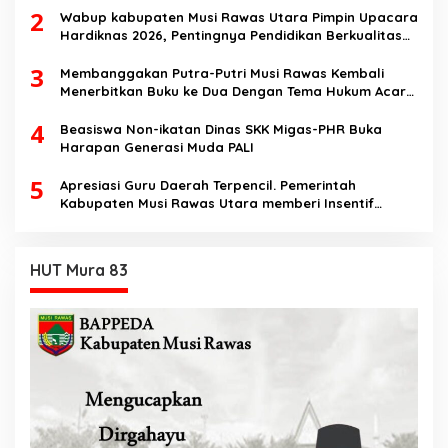
2
Speech di SMK Ikhlas Jawilan
Wabup kabupaten Musi Rawas Utara Pimpin Upacara
Hardiknas 2026, Pentingnya Pendidikan Berkualitas
dan berakhlak
3
Membanggakan Putra-Putri Musi Rawas Kembali
Menerbitkan Buku ke Dua Dengan Tema Hukum Acara
Perdata
4
Beasiswa Non-ikatan Dinas SKK Migas-PHR Buka
Harapan Generasi Muda PALI
5
Apresiasi Guru Daerah Terpencil. Pemerintah
Kabupaten Musi Rawas Utara memberi Insentif
Tambahan
HUT Mura 83