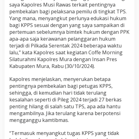
R
saya Kapolres Musi Rawas terkait pentingnya
a
pembekalan bagi pelaksana pemilu di tingkat TPS.
w
Yang mana, menyangkut perlunya edukasi hukum
a
bagi KPPS sesuai dengan yang saya sampaikan di
s
T
pertemuan sebelumnya bimtek hukum dengan PPK
e
apa-apa saja kerawanan pelanggaran hukum
r
terjadi di Pilkada Serentak 2024 beberapa waktu
k
lalu,” kata Kapolres saat kegiatan Coffe Morning
a
Silaturahmi Kapolres Mura dengan Insan Pres
i
t
Kabupaten Mura, Rabu (30/10/2024).
E
d
Kapolres menjelaskan, menyerukan betapa
u
pentingnya pembekalan bagi petugas KPPS,
k
sehingga, di kemudian hari tidak terulang
a
s
kesalahan seperti di Pileg 2024 terjadi 27 berkas
i
penting hilang di salah satu TPS, apa ada hantu
H
mengambilnya. Jika terulang karena berpotensi
u
mengganggu kamtibmas.
k
u
m
“Termasuk menyangkut tugas KPPS yang tidak
K