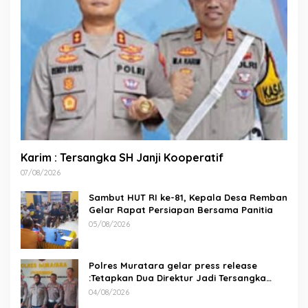
Karim : Tersangka SH Janji Kooperatif
07/08/2026
Sambut HUT RI ke-81, Kepala Desa Remban
Gelar Rapat Persiapan Bersama Panitia
05/08/2026
Polres Muratara gelar press release
:Tetapkan Dua Direktur Jadi Tersangka
Kecelakaan Maut antara Bus ALS dan
04/08/2026
Tangki BBM Tewaskan 19 Orang