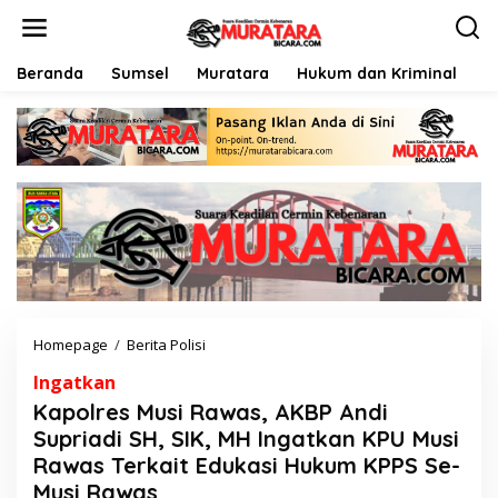
L
e
w
a
Beranda
Sumsel
Muratara
Hukum dan Kriminal
P
t
i
k
e
k
o
n
t
e
n
Homepage
/
Berita Polisi
K
a
Ingatkan
p
o
Kapolres Musi Rawas, AKBP Andi
l
Supriadi SH, SIK, MH Ingatkan KPU Musi
r
Rawas Terkait Edukasi Hukum KPPS Se-
e
s
Musi Rawas