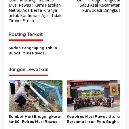
a
Musi Rawas : Kami Pastikan
Sabu Asal Kecamatan
v
Netral, Ada Berita Kiranya
Purwodadi Diringkus
untuk Konfirmasi Agar Tidak
i
Timbul Fitnah
g
Posting Terkait
a
s
Sudah Penghujung Tahun.
i
Bupati Musi Rawas
p
Ingatkan ASN Siapkan
Dokumen Saat Pemeriksaan
o
BPK
Jangan Lewatkan
s
Sambut Hari Bhayangkara
Kapolres Musi Rawas Utara
ke-80, Polres Musi Rawas
Bersama Insan Pers Bagi-
Hadir Bangun Jembatan
Bagi Takjil Untuk Pengguna