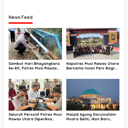
News Feed
Sambut Hari Bhayangkara
Kapolres Musi Rawas Utara
ke-80, Polres Musi Rawas
Bersama Insan Pers Bagi-
Hadir Bangun Jembatan
Bagi Takjil Untuk Pengguna
dan Perkuat Akses Warga
Jalan Lintas Sumatera
Jayaloka
Seluruh Personil Polres Musi
Masjid Agung Darussalam
Rawas Utara Diperiksa
Muara Beliti, Ikon Baru
Senpi. Ini Tujuannya.
Kabupaten Musi Rawas
Yang Memukau