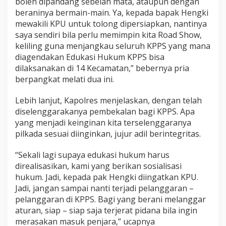
boleh dipandang sebelah mata, ataupun dengan
P
beraninya bermain-main. Ya, kepada bapak Hengki
P
mewakili KPU untuk tolong dipersiapkan, nantinya
S
S
saya sendiri bila perlu memimpin kita Road Show,
e
keliling guna menjangkau seluruh KPPS yang mana
-
diagendakan Edukasi Hukum KPPS bisa
M
dilaksanakan di 14 Kecamatan,” bebernya pria
u
berpangkat melati dua ini.
s
i
R
Lebih lanjut, Kapolres menjelaskan, dengan telah
a
diselenggarakanya pembekalan bagi KPPS. Apa
w
yang menjadi keinginan kita terselenggaranya
a
pilkada sesuai diinginkan, jujur adil berintegritas.
s
“Sekali lagi supaya edukasi hukum harus
direalisasikan, kami yang berikan sosialisasi
hukum. Jadi, kepada pak Hengki diingatkan KPU.
Jadi, jangan sampai nanti terjadi pelanggaran –
pelanggaran di KPPS. Bagi yang berani melanggar
aturan, siap – siap saja terjerat pidana bila ingin
merasakan masuk penjara,” ucapnya