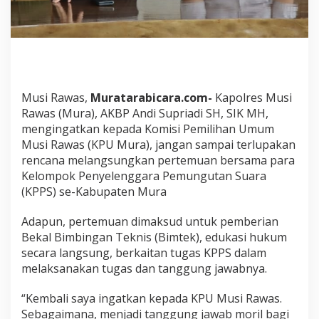
i
S
H
,
S
I
K
,
Musi Rawas,
Muratarabicara.com-
Kapolres Musi
M
Rawas (Mura), AKBP Andi Supriadi SH, SIK MH,
H
mengingatkan kepada Komisi Pemilihan Umum
I
Musi Rawas (KPU Mura), jangan sampai terlupakan
n
rencana melangsungkan pertemuan bersama para
g
a
Kelompok Penyelenggara Pemungutan Suara
t
(KPPS) se-Kabupaten Mura
k
a
Adapun, pertemuan dimaksud untuk pemberian
n
Bekal Bimbingan Teknis (Bimtek), edukasi hukum
K
P
secara langsung, berkaitan tugas KPPS dalam
U
melaksanakan tugas dan tanggung jawabnya.
M
u
“Kembali saya ingatkan kepada KPU Musi Rawas.
s
Sebagaimana, menjadi tanggung jawab moril bagi
i