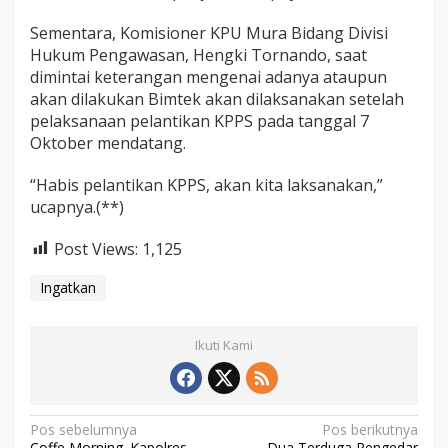
Sementara, Komisioner KPU Mura Bidang Divisi
Hukum Pengawasan, Hengki Tornando, saat
dimintai keterangan mengenai adanya ataupun
akan dilakukan Bimtek akan dilaksanakan setelah
pelaksanaan pelantikan KPPS pada tanggal 7
Oktober mendatang.
“Habis pelantikan KPPS, akan kita laksanakan,”
ucapnya.(**)
Post Views:
1,125
Ingatkan
Ikuti Kami
N
Pos sebelumnya
Pos berikutnya
Coffe Morning. Kapolres
Dua Terduga Pengedar