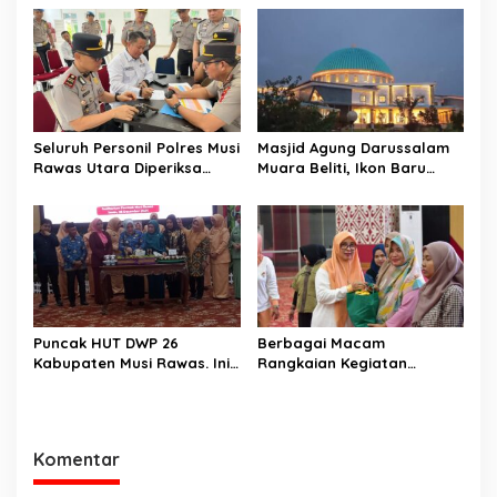
dan Perkuat Akses Warga
Jalan Lintas Sumatera
Jayaloka
Seluruh Personil Polres Musi
Masjid Agung Darussalam
Rawas Utara Diperiksa
Muara Beliti, Ikon Baru
Senpi. Ini Tujuannya.
Kabupaten Musi Rawas
Yang Memukau
Puncak HUT DWP 26
Berbagai Macam
Kabupaten Musi Rawas. Ini
Rangkaian Kegiatan
Kata Bupati Musi Rawas.
Menjelang Puncak HUT DWP
ke 26. Ini Kata Ketua DWP
Musi Rawas.
Komentar