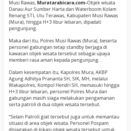
Musi Rawas,
Muratarabicara.com-
Objek wisata
S
i
Danau Aur Sumber Harta dan Waterboom Kolam
a
Renang STL Ulu Terawas, Kabupaten Musi Rawas
g
(Mura), hingga H+3 libur lebaran, dipadati
a
pengunjung.
d
i
O
Maka dari itu, Polres Musi Rawas (Mura), beserta
b
personel gabungan tetap standby berjaga di
j
kawasan objek wisata tersebut sebagai upaya
e
memberi rasa aman kepada pengunjung.
k
W
i
Dalam kesempatan itu, Kapolres Mura, AKBP
s
Agung Adhitya Prananta SH, SIK, MH, melalui
a
Wakapolres, Kompol Hendri SH, memasuki hingga
t
H+3 libur lebaran, personel Polres Mura dan
a
P
gabungan masih siaga melakukan pengamanan
a
serta patroli di dua objek wisata tersebut.
d
a
“Selain Patroli giat tersebut juga untuk memantau
t
situasi di area objek wisata. Personel Pospam
P
e
disiagakan di lokasi objek wisata tersebut untuk