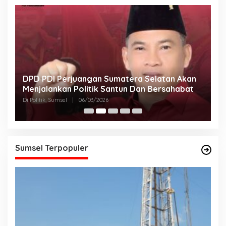
DPD PDI Perjuangan Sumatera Selatan Akan
T
Menjalankan Politik Santun Dan Bersahabat
D
Di Politik, Sumsel
|
06/03/2026
Di
Sumsel Terpopuler