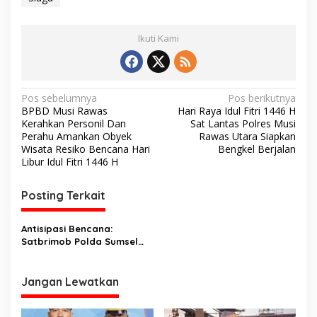
Ikuti Kami
N
Pos sebelumnya
Pos berikutnya
BPBD Musi Rawas
Hari Raya Idul Fitri 1446 H
a
Kerahkan Personil Dan
Sat Lantas Polres Musi
v
Perahu Amankan Obyek
Rawas Utara Siapkan
Wisata Resiko Bencana Hari
Bengkel Berjalan
i
Libur Idul Fitri 1446 H
g
Posting Terkait
a
s
Antisipasi Bencana:
i
Satbrimob Polda Sumsel
p
Batalyon B Pelopor
Laksanakan Siaga SAR di
o
Mako
Jangan Lewatkan
s