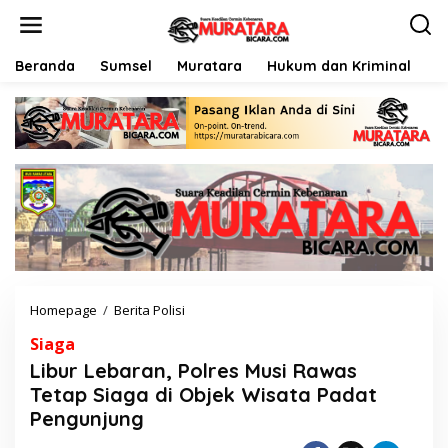
L
e
w
a
Beranda
Sumsel
Muratara
Hukum dan Kriminal
P
t
i
k
e
k
o
n
t
e
n
Homepage
/
Berita Polisi
L
i
Siaga
b
u
Libur Lebaran, Polres Musi Rawas
r
Tetap Siaga di Objek Wisata Padat
L
Pengunjung
e
b