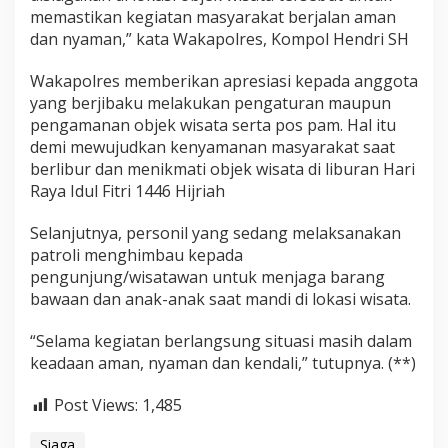
n
memastikan kegiatan masyarakat berjalan aman
g
dan nyaman,” kata Wakapolres, Kompol Hendri SH
u
n
Wakapolres memberikan apresiasi kepada anggota
j
u
yang berjibaku melakukan pengaturan maupun
n
pengamanan objek wisata serta pos pam. Hal itu
g
demi mewujudkan kenyamanan masyarakat saat
berlibur dan menikmati objek wisata di liburan Hari
Raya Idul Fitri 1446 Hijriah
Selanjutnya, personil yang sedang melaksanakan
patroli menghimbau kepada
pengunjung/wisatawan untuk menjaga barang
bawaan dan anak-anak saat mandi di lokasi wisata.
“Selama kegiatan berlangsung situasi masih dalam
keadaan aman, nyaman dan kendali,” tutupnya. (**)
Post Views:
1,485
Siaga