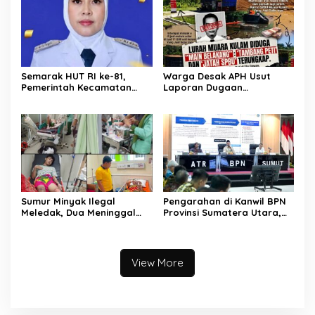
Semarak HUT RI ke-81,
Warga Desak APH Usut
Pemerintah Kecamatan
Laporan Dugaan
Rawas Ulu Gelar Berbagai
Keterlibatan Oknum Lurah
Lomba
Muara Kulam
Sumur Minyak Ilegal
Pengarahan di Kanwil BPN
Meledak, Dua Meninggal
Provinsi Sumatera Utara,
Dunia. Polres Musi Rawas
Menteri Nusron Minta
Utara Langsung Respon
Jajaran Utamakan
Cepat
Kemudahan Layanan bagi
Masyarakat
View More