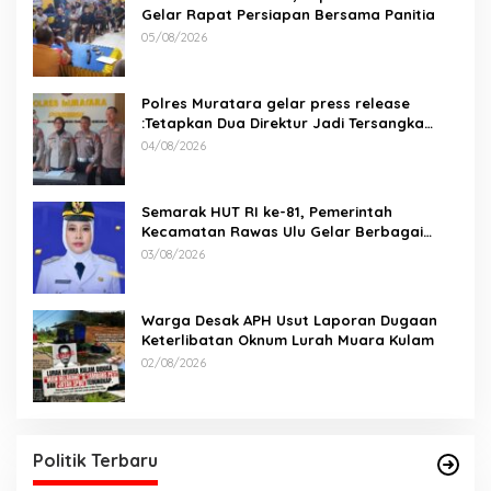
Gelar Rapat Persiapan Bersama Panitia
05/08/2026
Polres Muratara gelar press release
:Tetapkan Dua Direktur Jadi Tersangka
Kecelakaan Maut antara Bus ALS dan
04/08/2026
Tangki BBM Tewaskan 19 Orang
Semarak HUT RI ke-81, Pemerintah
Kecamatan Rawas Ulu Gelar Berbagai
Lomba
03/08/2026
Warga Desak APH Usut Laporan Dugaan
Keterlibatan Oknum Lurah Muara Kulam
02/08/2026
Politik Terbaru