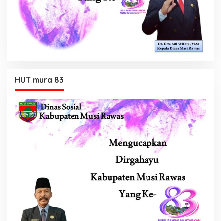
HUT mura 83