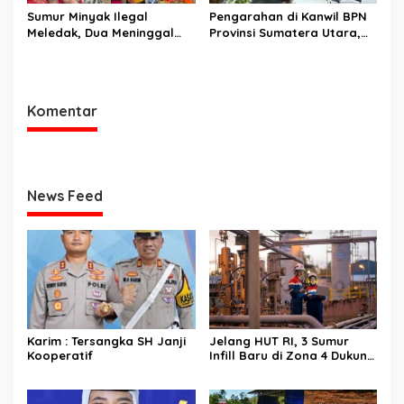
Sumur Minyak Ilegal
Pengarahan di Kanwil BPN
Meledak, Dua Meninggal
Provinsi Sumatera Utara,
Dunia. Polres Musi Rawas
Menteri Nusron Minta
Utara Langsung Respon
Jajaran Utamakan
Cepat
Kemudahan Layanan bagi
Masyarakat
Komentar
News Feed
Karim : Tersangka SH Janji
Jelang HUT RI, 3 Sumur
Kooperatif
Infill Baru di Zona 4 Dukung
Kedaulatan Energi