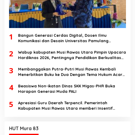
1
Bangun Generasi Cerdas Digital, Dosen Ilmu
Komunikasi dan Desain Universitas Pamulang
Sosialisasikan Bahaya Disinformasi AI dan Hate
2
Speech di SMK Ikhlas Jawilan
Wabup kabupaten Musi Rawas Utara Pimpin Upacara
Hardiknas 2026, Pentingnya Pendidikan Berkualitas
dan berakhlak
3
Membanggakan Putra-Putri Musi Rawas Kembali
Menerbitkan Buku ke Dua Dengan Tema Hukum Acara
Perdata
4
Beasiswa Non-ikatan Dinas SKK Migas-PHR Buka
Harapan Generasi Muda PALI
5
Apresiasi Guru Daerah Terpencil. Pemerintah
Kabupaten Musi Rawas Utara memberi Insentif
Tambahan
HUT Mura 83