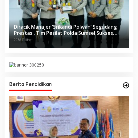
Diracik Manajer ‘Srikandi Polwan’ Segudang
Prestasi, Tim Pesilat Polda Sumsel Sukses
Diajang Kejurnas Menpora Cup II 2024
2236 Dilihat
Berita Pendidikan