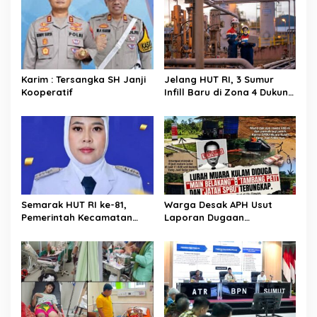
Karim : Tersangka SH Janji
Jelang HUT RI, 3 Sumur
Kooperatif
Infill Baru di Zona 4 Dukung
Kedaulatan Energi
Semarak HUT RI ke-81,
Warga Desak APH Usut
Pemerintah Kecamatan
Laporan Dugaan
Rawas Ulu Gelar Berbagai
Keterlibatan Oknum Lurah
Lomba
Muara Kulam