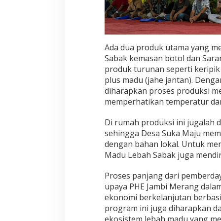
Ada dua produk utama yang me
Sabak kemasan botol dan Sara
produk turunan seperti keripik
plus madu (jahe jantan). Deng
diharapkan proses produksi men
memperhatikan temperatur dan 
Di rumah produksi ini jugalah
sehingga Desa Suka Maju memil
dengan bahan lokal. Untuk men
Madu Lebah Sabak juga mendir
Proses panjang dari pemberda
upaya PHE Jambi Merang dal
ekonomi berkelanjutan berbasis
program ini juga diharapkan 
ekosistem lebah madu yang me