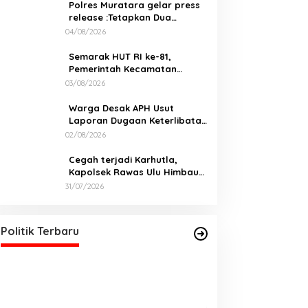
Polres Muratara gelar press
release :Tetapkan Dua
Direktur Jadi Tersangka
04/08/2026
Kecelakaan Maut antara Bus
ALS dan Tangki BBM Tewaskan
Semarak HUT RI ke-81,
19 Orang
Pemerintah Kecamatan
Rawas Ulu Gelar Berbagai
03/08/2026
Lomba
Warga Desak APH Usut
Laporan Dugaan Keterlibatan
Oknum Lurah Muara Kulam
02/08/2026
Cegah terjadi Karhutla,
Kapolsek Rawas Ulu Himbau
Warga Desa Sungai Kijang
31/07/2026
Sesuai Maklumat Kapolda
DPD PDI Perjuangan Sumatera
Sumsel
Selatan Akan Menjalankan Politik
Santun Dan Bersahabat
Di Politik, Sumsel
|
06/03/2026
Politik Terbaru