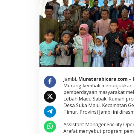
b
o
r
a
s
i
P
H
E
J
a
m
b
i
M
Jambi,
Muratarabicara.com
– 
e
Merang kembali menunjukkan
r
pemberdayaan masyarakat mel
a
n
Lebah Madu Sabak. Rumah prod
g
Desa Suka Maju, Kecamatan Ge
d
Timur, Provinsi Jambi ini dires
e
n
Assistant Manager Facility Op
g
a
Arafat menyebut program pemb