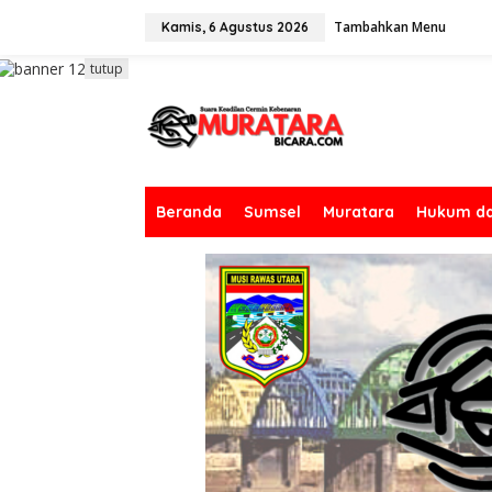
L
Tambahkan Menu
e
Kamis, 6 Agustus 2026
w
a
tutup
t
i
k
e
k
o
n
Beranda
Sumsel
Muratara
Hukum da
t
e
n