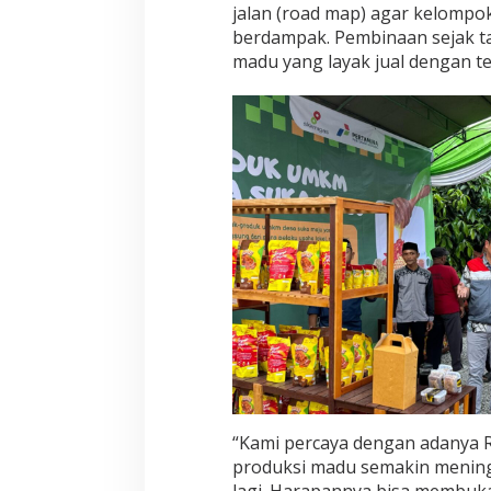
n
jalan (road map) agar kelompo
W
berdampak. Pembinaan sejak 
a
madu yang layak jual dengan t
r
g
a
“Kami percaya dengan adanya 
produksi madu semakin meningk