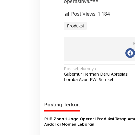
operasinya.***
Post Views:
1,184
Produksi
I
N
Pos sebelumnya
Gubernur Herman Deru Apresiasi
a
Lomba Azan PWI Sumsel
v
i
g
Posting Terkait
a
s
PHR Zona 1 Jaga Operasi Produksi Tetap Am
Andal di Momen Lebaran
i