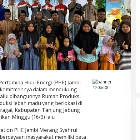
Pertamina Hulu Energi (PHE) Jambi
 komitmennya dalam mendukung
DPRD Musi Rawas Utara Gelar
alui dibangunnya Rumah Produksi
Paripurna LKPJ Tahun 2025
uksi lebah madu yang berlokasi di
Di Muratara, Politik
|
21/04/2026
ragai, Kabupaten Tanjung Jabung
mikan Minggu (16/3) lalu.
eration PHE Jambi Merang Syahrul
erdayaan masyarakat memiliki peta