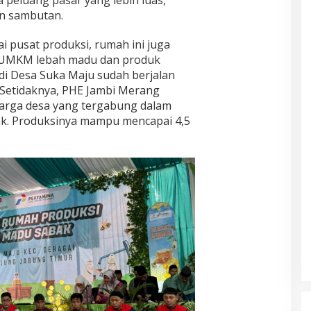
 peluang pasar yang lebih luas,”
n sambutan.
i pusat produksi, rumah ini juga
n UMKM lebah madu dan produk
di Desa Suka Maju sudah berjalan
. Setidaknya, PHE Jambi Merang
arga desa yang tergabung dalam
k. Produksinya mampu mencapai 4,5