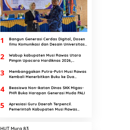
1
Bangun Generasi Cerdas Digital, Dosen
Ilmu Komunikasi dan Desain Universitas
Pamulang Sosialisasikan Bahaya
2
Disinformasi AI dan Hate Speech di SMK
Wabup kabupaten Musi Rawas Utara
Ikhlas Jawilan
Pimpin Upacara Hardiknas 2026,
Pentingnya Pendidikan Berkualitas dan
3
berakhlak
Membanggakan Putra-Putri Musi Rawas
Kembali Menerbitkan Buku ke Dua
Dengan Tema Hukum Acara Perdata
4
Beasiswa Non-ikatan Dinas SKK Migas-
PHR Buka Harapan Generasi Muda PALI
5
Apresiasi Guru Daerah Terpencil.
Pemerintah Kabupaten Musi Rawas
Utara memberi Insentif Tambahan
HUT Mura 83