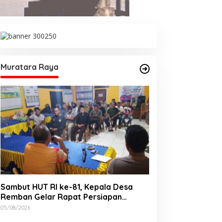
Muratara Raya
Sambut HUT RI ke-81, Kepala Desa
Remban Gelar Rapat Persiapan
Bersama Panitia
05/08/2026