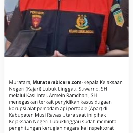
a
s
U
t
a
r
a
.
I
n
i
P
e
n
j
Muratara,
Muratarabicara.com-
Kepala Kejaksaan
e
l
Negeri (Kajari) Lubuk Linggau, Suwarno, SH
a
melalui Kasi Intel, Armein Ramdhani, SH
s
menegaskan terkait penyidikan kasus dugaan
a
korupsi alat pemadam api portable (Apar) di
n
Kabupaten Musi Rawas Utara saat ini pihak
K
a
Kejaksaan Negeri Lubuklinggau sudah meminta
s
penghitungan kerugian negara ke Inspektorat
i