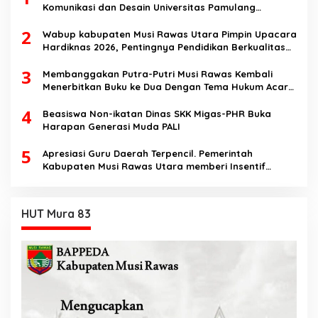
Komunikasi dan Desain Universitas Pamulang
Sosialisasikan Bahaya Disinformasi AI dan Hate
2
Speech di SMK Ikhlas Jawilan
Wabup kabupaten Musi Rawas Utara Pimpin Upacara
Hardiknas 2026, Pentingnya Pendidikan Berkualitas
dan berakhlak
3
Membanggakan Putra-Putri Musi Rawas Kembali
Menerbitkan Buku ke Dua Dengan Tema Hukum Acara
Perdata
4
Beasiswa Non-ikatan Dinas SKK Migas-PHR Buka
Harapan Generasi Muda PALI
5
Apresiasi Guru Daerah Terpencil. Pemerintah
Kabupaten Musi Rawas Utara memberi Insentif
Tambahan
HUT Mura 83