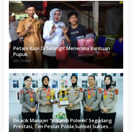
Petani Kopi Di Selangit Menerima Bantuan
Pupuk
2612 Dilihat
Diracik Manajer ‘Srikandi Polwan’ Segudang
Prestasi, Tim Pesilat Polda Sumsel Sukses