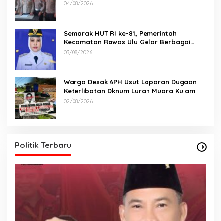
Kecelakaan Maut antara Bus ALS dan
04/08/2026
Tangki BBM Tewaskan 19 Orang
Semarak HUT RI ke-81, Pemerintah
Kecamatan Rawas Ulu Gelar Berbagai
Lomba
03/08/2026
Warga Desak APH Usut Laporan Dugaan
Keterlibatan Oknum Lurah Muara Kulam
02/08/2026
Politik Terbaru