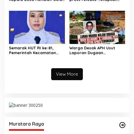
Rapat Persiapan Bersama
Dua Direktur Jadi
Panitia
Tersangka Kecelakaan
Maut antara Bus ALS dan
Tangki BBM Tewaskan 19
Orang
Semarak HUT RI ke-81,
Warga Desak APH Usut
Pemerintah Kecamatan
Laporan Dugaan
Rawas Ulu Gelar Berbagai
Keterlibatan Oknum Lurah
Lomba
Muara Kulam
View More
Muratara Raya