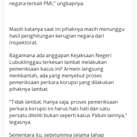
negara terkait PMI,” ungkapnya.
k
l
i
n
g
Masih katanya saat ini pihaknya masih menunggu
g
hasil penghitungan kerugian negara dari
a
Inspektorat.
u
.
Bagaimana ada anggapan Kejaksaan Negeri
Lubuklinggau terkesan lambat melakukan
pemeriksaan kasus ini? Armein langsung
membantah, ada yang menyebut proses
pemeriksaan perkara korupsi yang dilakukan
pihaknya lambat.
“Tidak lambat. Hanya saja, proses pemeriksaan
perkara korupsi ini harus hati-hati dan satu
persatu diteliti bukan seperti kasus Pidum lainnya,”
tegasnya.
Sementara itu, sebelumnya selama tahap