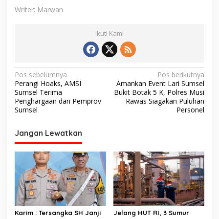
Writer: Marwan
Ikuti Kami
N
Pos sebelumnya
Pos berikutnya
Perangi Hoaks, AMSI
Amankan Event Lari Sumsel
a
Sumsel Terima
Bukit Botak 5 K, Polres Musi
v
Penghargaan dari Pemprov
Rawas Siagakan Puluhan
Sumsel
Personel
i
g
Jangan Lewatkan
a
s
i
p
o
s
Karim : Tersangka SH Janji
Jelang HUT RI, 3 Sumur