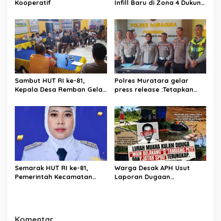
Kooperatif
Infill Baru di Zona 4 Dukung
Kedaulatan Energi
Sambut HUT RI ke-81,
Polres Muratara gelar
Kepala Desa Remban Gelar
press release :Tetapkan
Rapat Persiapan Bersama
Dua Direktur Jadi
Panitia
Tersangka Kecelakaan
Maut antara Bus ALS dan
Tangki BBM Tewaskan 19
Orang
Semarak HUT RI ke-81,
Warga Desak APH Usut
Pemerintah Kecamatan
Laporan Dugaan
Rawas Ulu Gelar Berbagai
Keterlibatan Oknum Lurah
Lomba
Muara Kulam
Komentar