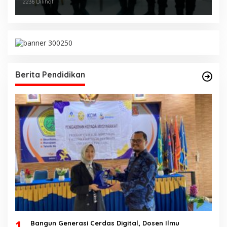
Diajang Kejurnas Menpora Cup II 2024
2236 Dilihat
Berita Pendidikan
1
Bangun Generasi Cerdas Digital, Dosen Ilmu