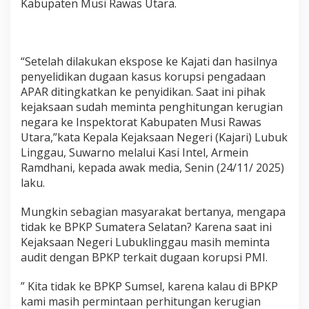
Kabupaten Musi Rawas Utara.
P
i
d
s
u
“Setelah dilakukan ekspose ke Kajati dan hasilnya
s
penyelidikan dugaan kasus korupsi pengadaan
K
APAR ditingkatkan ke penyidikan. Saat ini pihak
e
kejaksaan sudah meminta penghitungan kerugian
j
a
negara ke Inspektorat Kabupaten Musi Rawas
k
Utara,”kata Kepala Kejaksaan Negeri (Kajari) Lubuk
s
Linggau, Suwarno melalui Kasi Intel, Armein
a
Ramdhani, kepada awak media, Senin (24/11/ 2025)
a
n
laku.
N
e
Mungkin sebagian masyarakat bertanya, mengapa
g
tidak ke BPKP Sumatera Selatan? Karena saat ini
e
Kejaksaan Negeri Lubuklinggau masih meminta
r
i
audit dengan BPKP terkait dugaan korupsi PMI.
L
u
” Kita tidak ke BPKP Sumsel, karena kalau di BPKP
b
kami masih permintaan perhitungan kerugian
u