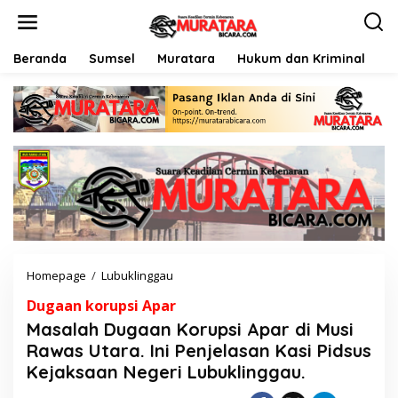
L
e
w
a
Beranda
Sumsel
Muratara
Hukum dan Kriminal
P
t
i
k
e
k
o
n
t
e
n
Homepage
/
Lubuklinggau
M
a
Dugaan korupsi Apar
s
a
Masalah Dugaan Korupsi Apar di Musi
l
Rawas Utara. Ini Penjelasan Kasi Pidsus
a
Kejaksaan Negeri Lubuklinggau.
h
D