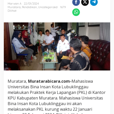
l
Marwan A
22/01/2024
a
Muratara
,
Pendidikan
,
Uncategorized
1679
m
Dilihat
I
l
m
u
H
u
k
u
m
d
a
n
M
a
n
Muratara,
Muratarabicara.com-
Mahasiswa
a
Universitas Bina Insan Kota Lubuklinggau
g
melakukan Praktek Kerja Lapangan (PKL) di Kantor
e
KPU Kabupaten Muratara. Mahasiswa Universitas
m
e
Bina Insan Kota Lubuklinggau ini akan
n
melaksanakan PKL kurung waktu 22 Januari
,