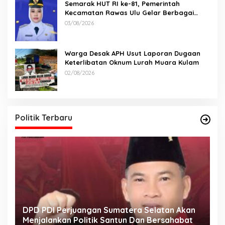
Semarak HUT RI ke-81, Pemerintah
Kecamatan Rawas Ulu Gelar Berbagai
Lomba
03/08/2026
Warga Desak APH Usut Laporan Dugaan
Keterlibatan Oknum Lurah Muara Kulam
02/08/2026
Politik Terbaru
DPD PDI Perjuangan Sumatera Selatan Akan
T
Menjalankan Politik Santun Dan Bersahabat
D