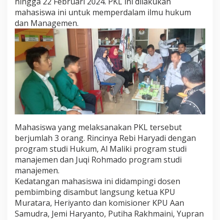
hingga 22 Februari 2024. PKL ini dilakukan
M
mahasiswa ini untuk memperdalam ilmu hukum
a
h
dan Managemen.
a
s
i
s
w
a
B
i
n
a
I
Mahasiswa yang melaksanakan PKL tersebut
n
s
berjumlah 3 orang. Rincinya Rebi Haryadi dengan
a
program studi Hukum, Al Maliki program studi
n
manajemen dan Juqi Rohmado program studi
L
manajemen.
u
Kedatangan mahasiswa ini didampingi dosen
b
u
pembimbing disambut langsung ketua KPU
k
Muratara, Heriyanto dan komisioner KPU Aan
l
Samudra, Jemi Haryanto, Putiha Rakhmaini, Yupran
i