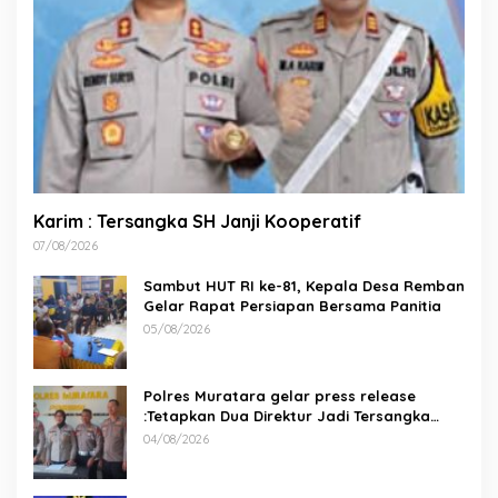
Karim : Tersangka SH Janji Kooperatif
07/08/2026
Sambut HUT RI ke-81, Kepala Desa Remban
Gelar Rapat Persiapan Bersama Panitia
05/08/2026
Polres Muratara gelar press release
:Tetapkan Dua Direktur Jadi Tersangka
Kecelakaan Maut antara Bus ALS dan
04/08/2026
Tangki BBM Tewaskan 19 Orang