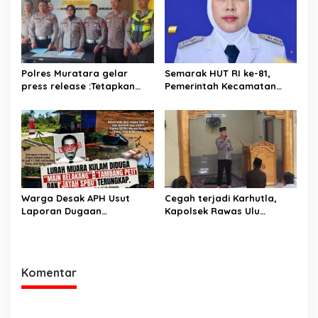
Polres Muratara gelar
Semarak HUT RI ke-81,
press release :Tetapkan
Pemerintah Kecamatan
Dua Direktur Jadi
Rawas Ulu Gelar Berbagai
Tersangka Kecelakaan
Lomba
Maut antara Bus ALS dan
Tangki BBM Tewaskan 19
Orang
Warga Desak APH Usut
Cegah terjadi Karhutla,
Laporan Dugaan
Kapolsek Rawas Ulu
Keterlibatan Oknum Lurah
Himbau Warga Desa Sungai
Muara Kulam
Kijang Sesuai Maklumat
Kapolda Sumsel
Komentar