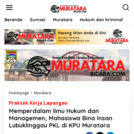
L
e
w
a
Beranda
Sumsel
Muratara
Hukum dan Kriminal
P
t
i
k
e
k
o
n
t
e
n
Homepage
/
Muratara
M
e
Praktek Kerja Lapangan
m
p
Memperdalam Ilmu Hukum dan
e
Managemen, Mahasiswa Bina Insan
r
Lubuklinggau PKL di KPU Muratara
d
a