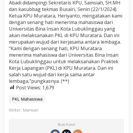
Abadi didampingi Sekretaris KPU, Samsiah, SH.MH
n
g
dan kasubbag tekmas Busairi, Senin (22/1/2024).
g
Ketua KPU Muratara, Heriyanto, mengatakan kami
a
dengan senang hati menerima mahasiswa dari
u
Universitas Bina Insan Kota Lubuklinggau yang
P
akan melaksanakan PKL di KPU Muratara. Dan ini
K
L
merupakan wujud dari kerjasama antara lembaga.
d
“Kami dengan senang hati, KPU Muratara
i
menerima mahasiswa dari Universitas Bina Insan
K
Kota Lubuklinggau untuk melaksanakan Praktek
P
U
Kerja Lapangan (PKL) di KPU Muratara. Dan ini
M
salah satu wujud dari kerja sama antar
u
lembaga,”pungkasnya. (**)
r
Post Views:
1,679
a
t
PKL Mahasiswa
a
r
Writer: Marwan
a
Ikuti Kami