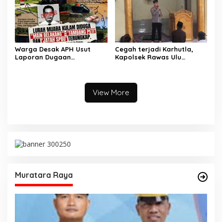
Tangki BBM Tewaskan 19
Orang
Warga Desak APH Usut
Cegah terjadi Karhutla,
Laporan Dugaan
Kapolsek Rawas Ulu
Keterlibatan Oknum Lurah
Himbau Warga Desa Sungai
Muara Kulam
Kijang Sesuai Maklumat
Kapolda Sumsel
View More
Muratara Raya