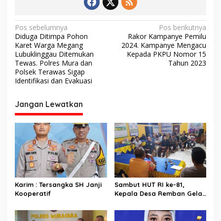
N
Pos sebelumnya
Pos berikutnya
Diduga Ditimpa Pohon
Rakor Kampanye Pemilu
a
Karet Warga Megang
2024. Kampanye Mengacu
v
Lubuklinggau Ditemukan
Kepada PKPU Nomor 15
Tewas. Polres Mura dan
Tahun 2023
i
Polsek Terawas Sigap
Identifikasi dan Evakuasi
g
a
Jangan Lewatkan
s
i
p
o
s
Karim : Tersangka SH Janji
Sambut HUT RI ke-81,
Kooperatif
Kepala Desa Remban Gelar
Rapat Persiapan Bersama
Panitia