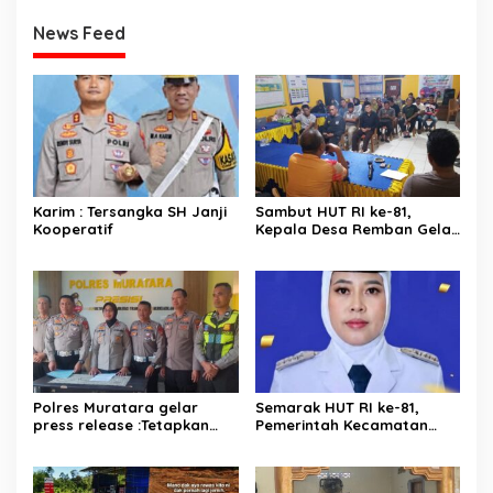
News Feed
Karim : Tersangka SH Janji
Sambut HUT RI ke-81,
Kooperatif
Kepala Desa Remban Gelar
Rapat Persiapan Bersama
Panitia
Polres Muratara gelar
Semarak HUT RI ke-81,
press release :Tetapkan
Pemerintah Kecamatan
Dua Direktur Jadi
Rawas Ulu Gelar Berbagai
Tersangka Kecelakaan
Lomba
Maut antara Bus ALS dan