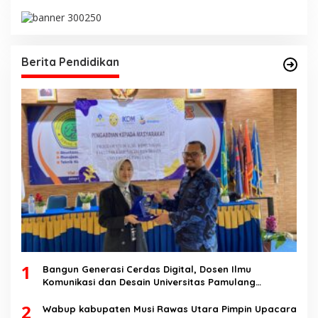
Berita Pendidikan
1
Bangun Generasi Cerdas Digital, Dosen Ilmu
Komunikasi dan Desain Universitas Pamulang
Sosialisasikan Bahaya Disinformasi AI dan Hate
2
Speech di SMK Ikhlas Jawilan
Wabup kabupaten Musi Rawas Utara Pimpin Upacara