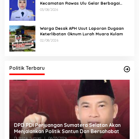
Kecamatan Rawas Ulu Gelar Berbagai
Lomba
03/08/2026
Warga Desak APH Usut Laporan Dugaan
Keterlibatan Oknum Lurah Muara Kulam
02/08/2026
Politik Terbaru
DPD PDI Perjuangan Sumatera Selatan Akan
T
Menjalankan Politik Santun Dan Bersahabat
D
Di Politik, Sumsel
|
06/03/2026
Di