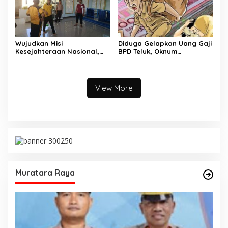
Wujudkan Misi
Diduga Gelapkan Uang Gaji
Kesejahteraan Nasional,
BPD Teluk, Oknum
Polda Sumsel Gelar Bedah
Perangkat Desa Dilaporkan
Rumah hingga
Ke Polisi
Pembangunan MCK
View More
Muratara Raya