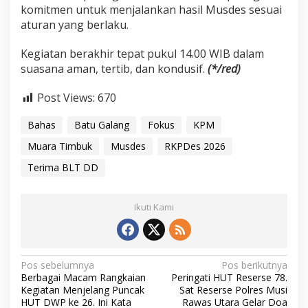
komitmen untuk menjalankan hasil Musdes sesuai
aturan yang berlaku.
Kegiatan berakhir tepat pukul 14.00 WIB dalam
suasana aman, tertib, dan kondusif.
(*/red)
Post Views:
670
Bahas
Batu Galang
Fokus
KPM
Muara Timbuk
Musdes
RKPDes 2026
Terima BLT DD
Ikuti Kami
N
Pos sebelumnya
Pos berikutnya
Berbagai Macam Rangkaian
Peringati HUT Reserse 78.
a
Kegiatan Menjelang Puncak
Sat Reserse Polres Musi
v
HUT DWP ke 26. Ini Kata
Rawas Utara Gelar Doa