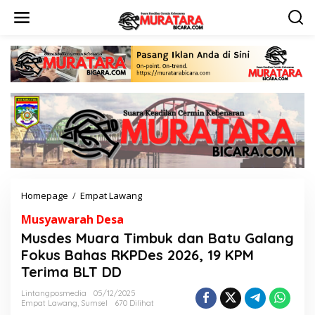
L
e
w
a
t
i
k
e
k
o
n
t
e
n
Homepage
/
Empat Lawang
M
u
Musyawarah Desa
s
d
Musdes Muara Timbuk dan Batu Galang
e
Fokus Bahas RKPDes 2026, 19 KPM
s
Terima BLT DD
M
u
Lintangposmedia
05/12/2025
a
Empat Lawang
,
Sumsel
670 Dilihat
r