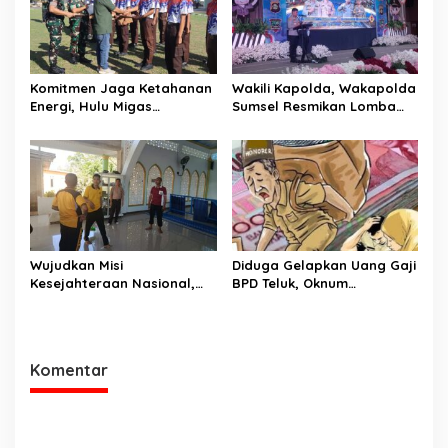
Komitmen Jaga Ketahanan
Wakili Kapolda, Wakapolda
Energi, Hulu Migas
Sumsel Resmikan Lomba
Tanamkan Wawasan
Pocil 2026 sebagai
Kebangsaan Lewat Diksar
Investasi Karakter Anak
Bela Negara Angkatan IV
Bangsa
Tahun 2026
Wujudkan Misi
Diduga Gelapkan Uang Gaji
Kesejahteraan Nasional,
BPD Teluk, Oknum
Polda Sumsel Gelar Bedah
Perangkat Desa Dilaporkan
Rumah hingga
Ke Polisi
Pembangunan MCK
Komentar