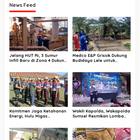
News Feed
Jelang HUT RI, 3 Sumur
Medco E&P Grissik Dukung
Infill Baru di Zona 4 Dukung
Budidaya Lele untuk
Kedaulatan Energi
Dorong Kemandirian
Ekonomi Masyarakat
Komitmen Jaga Ketahanan
Wakili Kapolda, Wakapolda
Energi, Hulu Migas
Sumsel Resmikan Lomba
Tanamkan Wawasan
Pocil 2026 sebagai
Kebangsaan Lewat Diksar
Investasi Karakter Anak
Bela Negara Angkatan IV
Bangsa
Tahun 2026