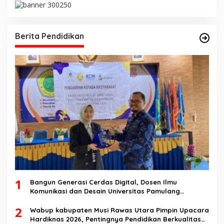
Berita Pendidikan
1
Bangun Generasi Cerdas Digital, Dosen Ilmu
Komunikasi dan Desain Universitas Pamulang
Sosialisasikan Bahaya Disinformasi AI dan Hate
2
Speech di SMK Ikhlas Jawilan
Wabup kabupaten Musi Rawas Utara Pimpin Upacara
Hardiknas 2026, Pentingnya Pendidikan Berkualitas