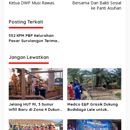
Ketua DWP Musi Rawas.
Bersama Dan Bakti Sosial
i
ke Panti Asuhan
g
Posting Terkait
a
s
552 KPM PBP Kelurahan
i
Pasar Surulangun Terima
p
Bantuan Pangan, Lurah
Pastikan Penyaluran Tepat
o
Sasaran
Jangan Lewatkan
s
Jelang HUT RI, 3 Sumur
Medco E&P Grissik Dukung
Infill Baru di Zona 4 Dukung
Budidaya Lele untuk
Kedaulatan Energi
Dorong Kemandirian
Ekonomi Masyarakat