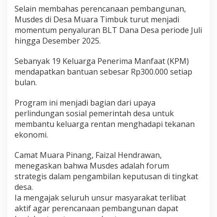
m
Selain membahas perencanaan pembangunan,
a
Musdes di Desa Muara Timbuk turut menjadi
B
momentum penyaluran BLT Dana Desa periode Juli
L
hingga Desember 2025.
T
D
D
Sebanyak 19 Keluarga Penerima Manfaat (KPM)
mendapatkan bantuan sebesar Rp300.000 setiap
bulan.
Program ini menjadi bagian dari upaya
perlindungan sosial pemerintah desa untuk
membantu keluarga rentan menghadapi tekanan
ekonomi.
Camat Muara Pinang, Faizal Hendrawan,
menegaskan bahwa Musdes adalah forum
strategis dalam pengambilan keputusan di tingkat
desa.
Ia mengajak seluruh unsur masyarakat terlibat
aktif agar perencanaan pembangunan dapat