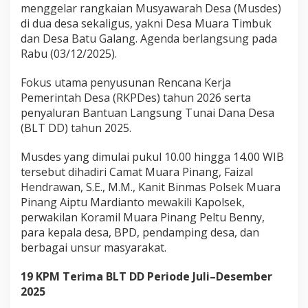
menggelar rangkaian Musyawarah Desa (Musdes)
B
a
di dua desa sekaligus, yakni Desa Muara Timbuk
h
dan Desa Batu Galang. Agenda berlangsung pada
a
Rabu (03/12/2025).
s
R
Fokus utama penyusunan Rencana Kerja
K
P
Pemerintah Desa (RKPDes) tahun 2026 serta
D
penyaluran Bantuan Langsung Tunai Dana Desa
e
(BLT DD) tahun 2025.
s
2
Musdes yang dimulai pukul 10.00 hingga 14.00 WIB
0
2
tersebut dihadiri Camat Muara Pinang, Faizal
6
Hendrawan, S.E., M.M., Kanit Binmas Polsek Muara
,
Pinang Aiptu Mardianto mewakili Kapolsek,
1
perwakilan Koramil Muara Pinang Peltu Benny,
9
para kepala desa, BPD, pendamping desa, dan
K
P
berbagai unsur masyarakat.
M
T
19 KPM Terima BLT DD Periode Juli–Desember
e
2025
r
i