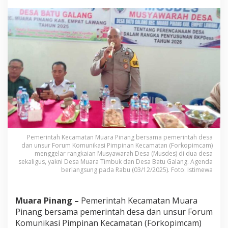
a
T
i
m
b
u
k
d
a
n
B
a
t
u
G
Pemerintah Kecamatan Muara Pinang bersama pemerintah desa
a
dan unsur Forum Komunikasi Pimpinan Kecamatan (Forkopimcam)
l
menggelar rangkaian Musyawarah Desa (Musdes) di dua desa
a
sekaligus, yakni Desa Muara Timbuk dan Desa Batu Galang. Agenda
berlangsung pada Rabu (03/12/2025). Foto: Istimewa
n
g
F
o
Muara Pinang –
Pemerintah Kecamatan Muara
k
Pinang bersama pemerintah desa dan unsur Forum
u
Komunikasi Pimpinan Kecamatan (Forkopimcam)
s