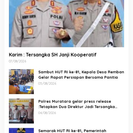
Karim : Tersangka SH Janji Kooperatif
07/08/2026
Sambut HUT RI ke-81, Kepala Desa Remban
Gelar Rapat Persiapan Bersama Panitia
05/08/2026
Polres Muratara gelar press release
:Tetapkan Dua Direktur Jadi Tersangka
Kecelakaan Maut antara Bus ALS dan
04/08/2026
Tangki BBM Tewaskan 19 Orang
Semarak HUT RI ke-81, Pemerintah