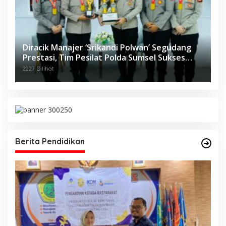
Diracik Manajer ‘Srikandi Polwan’ Segudang
Prestasi, Tim Pesilat Polda Sumsel Sukses
Diajang Kejurnas Menpora Cup II 2024
2227 Dilihat
Berita Pendidikan