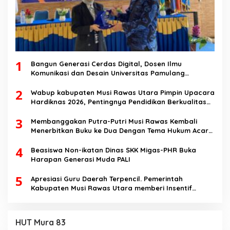
1
Bangun Generasi Cerdas Digital, Dosen Ilmu
Komunikasi dan Desain Universitas Pamulang
Sosialisasikan Bahaya Disinformasi AI dan Hate
2
Speech di SMK Ikhlas Jawilan
Wabup kabupaten Musi Rawas Utara Pimpin Upacara
Hardiknas 2026, Pentingnya Pendidikan Berkualitas
dan berakhlak
3
Membanggakan Putra-Putri Musi Rawas Kembali
Menerbitkan Buku ke Dua Dengan Tema Hukum Acara
Perdata
4
Beasiswa Non-ikatan Dinas SKK Migas-PHR Buka
Harapan Generasi Muda PALI
5
Apresiasi Guru Daerah Terpencil. Pemerintah
Kabupaten Musi Rawas Utara memberi Insentif
Tambahan
HUT Mura 83