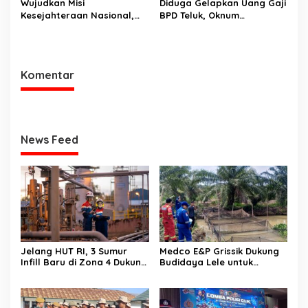
Wujudkan Misi
Diduga Gelapkan Uang Gaji
Kesejahteraan Nasional,
BPD Teluk, Oknum
Polda Sumsel Gelar Bedah
Perangkat Desa Dilaporkan
Rumah hingga
Ke Polisi
Pembangunan MCK
Komentar
News Feed
Jelang HUT RI, 3 Sumur
Medco E&P Grissik Dukung
Infill Baru di Zona 4 Dukung
Budidaya Lele untuk
Kedaulatan Energi
Dorong Kemandirian
Ekonomi Masyarakat