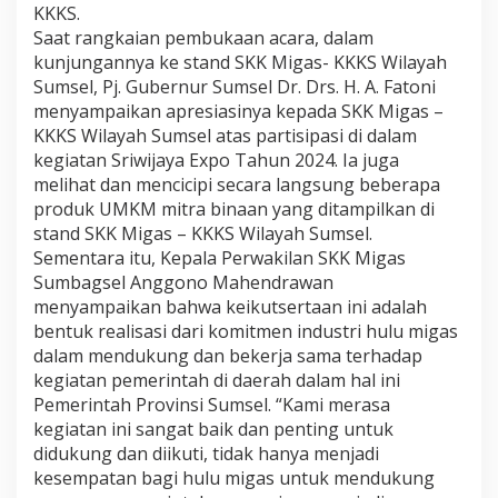
KKKS.
K
Saat rangkaian pembukaan acara, dalam
M
i
kunjungannya ke stand SKK Migas- KKKS Wilayah
g
Sumsel, Pj. Gubernur Sumsel Dr. Drs. H. A. Fatoni
a
menyampaikan apresiasinya kepada SKK Migas –
s
KKKS Wilayah Sumsel atas partisipasi di dalam
–
K
kegiatan Sriwijaya Expo Tahun 2024. Ia juga
K
melihat dan mencicipi secara langsung beberapa
K
produk UMKM mitra binaan yang ditampilkan di
S
stand SKK Migas – KKKS Wilayah Sumsel.
R
Sementara itu, Kepala Perwakilan SKK Migas
a
i
Sumbagsel Anggono Mahendrawan
h
menyampaikan bahwa keikutsertaan ini adalah
bentuk realisasi dari komitmen industri hulu migas
J
dalam mendukung dan bekerja sama terhadap
u
a
kegiatan pemerintah di daerah dalam hal ini
t
Pemerintah Provinsi Sumsel. “Kami merasa
a
kegiatan ini sangat baik dan penting untuk
1
didukung dan diikuti, tidak hanya menjadi
S
kesempatan bagi hulu migas untuk mendukung
t
a