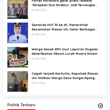
Polres Muratara gelar press release
:Tetapkan Dua Direktur Jadi Tersangka
Kecelakaan Maut antara Bus ALS dan
04/08/2026
Tangki BBM Tewaskan 19 Orang
Semarak HUT RI ke-81, Pemerintah
Kecamatan Rawas Ulu Gelar Berbagai
Lomba
03/08/2026
Warga Desak APH Usut Laporan Dugaan
Keterlibatan Oknum Lurah Muara Kulam
02/08/2026
Cegah terjadi Karhutla, Kapolsek Rawas
Ulu Himbau Warga Desa Sungai Kijang
Sesuai Maklumat Kapolda Sumsel
31/07/2026
Politik Terbaru