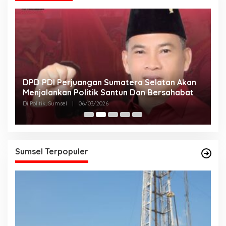
DPD PDI Perjuangan Sumatera Selatan Akan
T
Menjalankan Politik Santun Dan Bersahabat
D
Di Politik, Sumsel
|
06/03/2026
Di
Sumsel Terpopuler