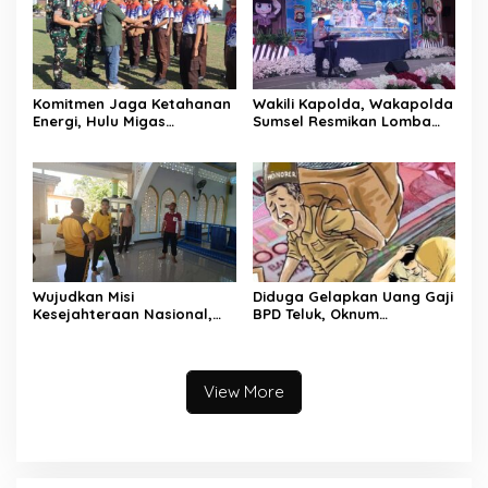
Komitmen Jaga Ketahanan
Wakili Kapolda, Wakapolda
Energi, Hulu Migas
Sumsel Resmikan Lomba
Tanamkan Wawasan
Pocil 2026 sebagai
Kebangsaan Lewat Diksar
Investasi Karakter Anak
Bela Negara Angkatan IV
Bangsa
Tahun 2026
Wujudkan Misi
Diduga Gelapkan Uang Gaji
Kesejahteraan Nasional,
BPD Teluk, Oknum
Polda Sumsel Gelar Bedah
Perangkat Desa Dilaporkan
Rumah hingga
Ke Polisi
Pembangunan MCK
View More