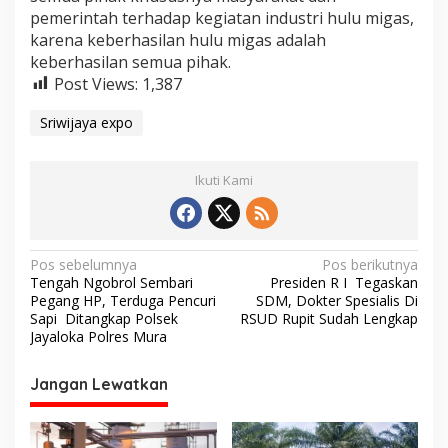
o
pemerintah terhadap kegiatan industri hulu migas,
2
0
karena keberhasilan hulu migas adalah
2
keberhasilan semua pihak.
4
Post Views:
1,387
Sriwijaya expo
Ikuti Kami
N
Pos sebelumnya
Pos berikutnya
Tengah Ngobrol Sembari
Presiden R I Tegaskan
a
Pegang HP, Terduga Pencuri
SDM, Dokter Spesialis Di
v
Sapi Ditangkap Polsek
RSUD Rupit Sudah Lengkap
Jayaloka Polres Mura
i
g
Jangan Lewatkan
a
s