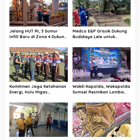
i
p
o
s
Jelang HUT RI, 3 Sumur
Medco E&P Grissik Dukung
Infill Baru di Zona 4 Dukung
Budidaya Lele untuk
Kedaulatan Energi
Dorong Kemandirian
Ekonomi Masyarakat
Komitmen Jaga Ketahanan
Wakili Kapolda, Wakapolda
Energi, Hulu Migas
Sumsel Resmikan Lomba
Tanamkan Wawasan
Pocil 2026 sebagai
Kebangsaan Lewat Diksar
Investasi Karakter Anak
Bela Negara Angkatan IV
Bangsa
Tahun 2026