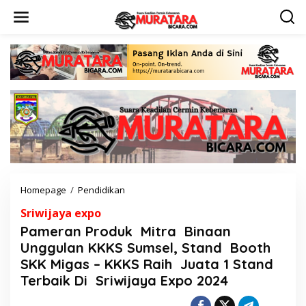
L
e
w
a
t
i
k
e
k
o
n
t
e
n
Homepage
/
Pendidikan
P
a
Sriwijaya expo
m
e
Pameran Produk Mitra Binaan
r
Unggulan KKKS Sumsel, Stand Booth
a
SKK Migas – KKKS Raih Juata 1 Stand
n
P
Terbaik Di Sriwijaya Expo 2024
r
o