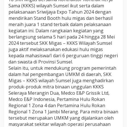
K
Sama (KKKS) wilayah Sumsel ikut serta dalam
K
pelaksanaan Sriwijaya Expo Tahun 2024 dengan
K
mendirikan Stand Booth hulu migas dan berhasil
S
meraih juara 1 stand terbaik dalam pelaksanaan
S
u
kegiatan ini. Dalam rangkaian kegiatan yang
m
berlangsung selama 5 hari pada 24 hingga 28 Mei
s
2024 tersebut SKK Migas – KKKS Wilayah Sumsel
e
juga aktif melaksanakan edukasi hulu migas
l
,
kepada mahasiswa/I dari 6 perguruan tinggi negeri
S
dan swasta di Provinsi Sumsel.
t
Selain itu, untuk mendukung program pemerintah
a
dalam hal pengembangan UMKM di daerah, SKK
n
Migas – KKKS wilayah Sumsel juga menghadirkan
d
produk-produk mitra binaan unggulan KKKS
B
Seleraya Merangin Dua, Medco E&P Grissik Ltd,
o
Medco E&P Indonesia, Pertamina Hulu Rokan
o
Regional 1 Zona 4 dan Pertamina Hulu Rokan
t
h
Regional 1 Zona 1 Jambi Merang. Para mitra binaan
tersebut merupakan UMKM yang dijalankan oleh
S
masyarakat sekitar wilayah operasi perusahaan
K