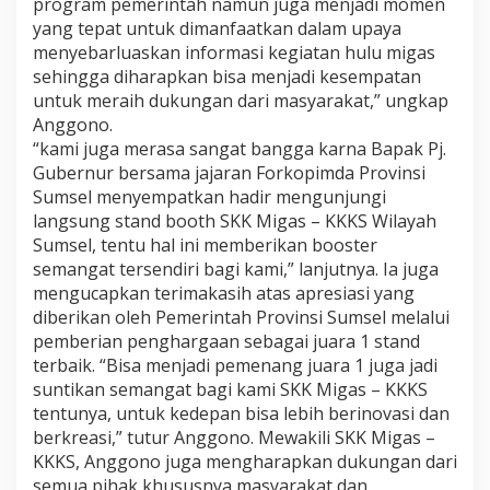
program pemerintah namun juga menjadi momen
n
yang tepat untuk dimanfaatkan dalam upaya
d
menyebarluaskan informasi kegiatan hulu migas
T
sehingga diharapkan bisa menjadi kesempatan
e
r
untuk meraih dukungan dari masyarakat,” ungkap
b
Anggono.
a
“kami juga merasa sangat bangga karna Bapak Pj.
i
Gubernur bersama jajaran Forkopimda Provinsi
k
Sumsel menyempatkan hadir mengunjungi
D
i
langsung stand booth SKK Migas – KKKS Wilayah
Sumsel, tentu hal ini memberikan booster
S
semangat tersendiri bagi kami,” lanjutnya. Ia juga
r
mengucapkan terimakasih atas apresiasi yang
i
w
diberikan oleh Pemerintah Provinsi Sumsel melalui
i
pemberian penghargaan sebagai juara 1 stand
j
terbaik. “Bisa menjadi pemenang juara 1 juga jadi
a
suntikan semangat bagi kami SKK Migas – KKKS
y
tentunya, untuk kedepan bisa lebih berinovasi dan
a
E
berkreasi,” tutur Anggono. Mewakili SKK Migas –
x
KKKS, Anggono juga mengharapkan dukungan dari
p
semua pihak khususnya masyarakat dan