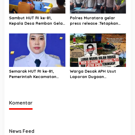
Sambut HUT RI ke-81,
Polres Muratara gelar
Kepala Desa Remban Gelar
press release :Tetapkan
Rapat Persiapan Bersama
Dua Direktur Jadi
Panitia
Tersangka Kecelakaan
Maut antara Bus ALS dan
Tangki BBM Tewaskan 19
Orang
Semarak HUT RI ke-81,
Warga Desak APH Usut
Pemerintah Kecamatan
Laporan Dugaan
Rawas Ulu Gelar Berbagai
Keterlibatan Oknum Lurah
Lomba
Muara Kulam
Komentar
News Feed