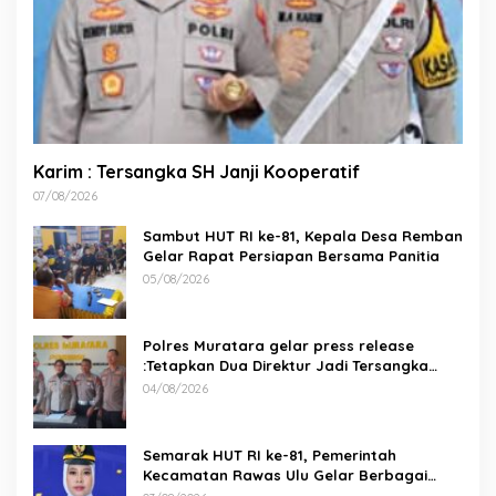
Karim : Tersangka SH Janji Kooperatif
07/08/2026
Sambut HUT RI ke-81, Kepala Desa Remban
Gelar Rapat Persiapan Bersama Panitia
05/08/2026
Polres Muratara gelar press release
:Tetapkan Dua Direktur Jadi Tersangka
Kecelakaan Maut antara Bus ALS dan
04/08/2026
Tangki BBM Tewaskan 19 Orang
Semarak HUT RI ke-81, Pemerintah
Kecamatan Rawas Ulu Gelar Berbagai
Lomba