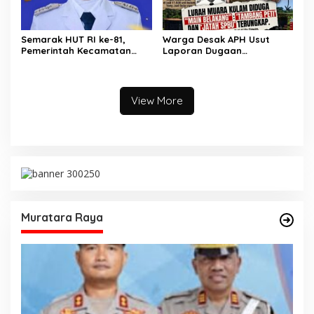
Semarak HUT RI ke-81,
Warga Desak APH Usut
Pemerintah Kecamatan
Laporan Dugaan
Rawas Ulu Gelar Berbagai
Keterlibatan Oknum Lurah
Lomba
Muara Kulam
View More
Muratara Raya