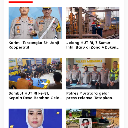
Karim : Tersangka SH Janji
Jelang HUT RI, 3 Sumur
Kooperatif
Infill Baru di Zona 4 Dukung
Kedaulatan Energi
Sambut HUT RI ke-81,
Polres Muratara gelar
Kepala Desa Remban Gelar
press release :Tetapkan
Rapat Persiapan Bersama
Dua Direktur Jadi
Panitia
Tersangka Kecelakaan
Maut antara Bus ALS dan
Tangki BBM Tewaskan 19
Orang