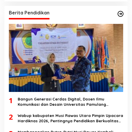
Berita Pendidikan
1
Bangun Generasi Cerdas Digital, Dosen Ilmu
Komunikasi dan Desain Universitas Pamulang
Sosialisasikan Bahaya Disinformasi AI dan Hate
2
Speech di SMK Ikhlas Jawilan
Wabup kabupaten Musi Rawas Utara Pimpin Upacara
Hardiknas 2026, Pentingnya Pendidikan Berkualitas
dan berakhlak
Membanggakan Putra-Putri Musi Rawas Kembali