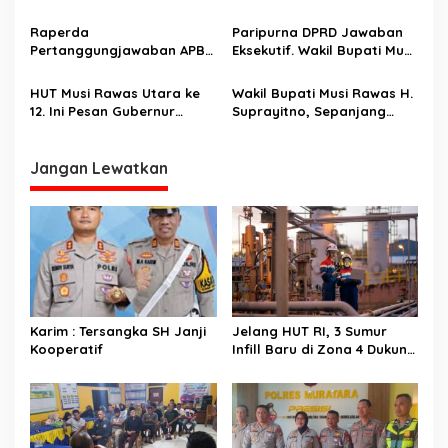
s
Pidato Kenegaraan RI
Peraturan Daerah
Raperda
Paripurna DPRD Jawaban
Pertanggungjawaban APBD
Eksekutif. Wakil Bupati Musi
Musi Rawas Disahkan
Rawas, Semua Pertanyaan,
Menjadi Peraturan Daerah
Masukan, Saran Sudah
HUT Musi Rawas Utara ke
Wakil Bupati Musi Rawas H.
Disampaikan
12. Ini Pesan Gubernur
Suprayitno, Sepanjang
Sumatera Selatan, H
2024,PAD Musi Rawas, 96,36
Herman Deru
Persen
Jangan Lewatkan
Karim : Tersangka SH Janji
Jelang HUT RI, 3 Sumur
Kooperatif
Infill Baru di Zona 4 Dukung
Kedaulatan Energi