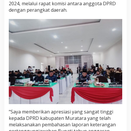
2024, melalui rapat komisi antara anggota DPRD
i
dengan perangkat daerah.
R
a
w
a
s
U
t
a
r
a
2
0
2
4
“Saya memberikan apresiasi yang sangat tinggi
kepada DPRD kabupaten Muratara yang telah
melaksanakan pembahasan laporan keterangan
pertanggungjawaban Bupati tahun anggaran