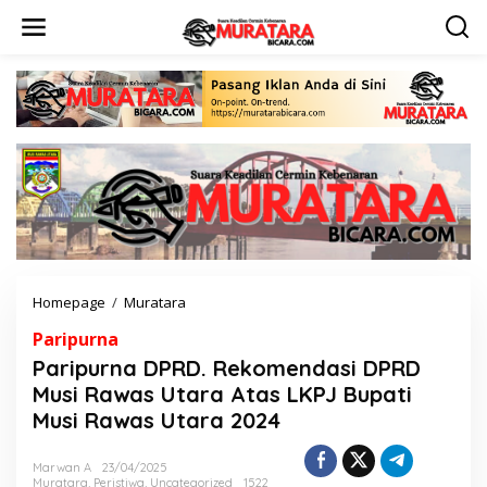
L
e
w
a
t
i
k
e
k
o
n
t
e
n
Homepage
/
Muratara
P
a
Paripurna
r
i
Paripurna DPRD. Rekomendasi DPRD
p
Musi Rawas Utara Atas LKPJ Bupati
u
Musi Rawas Utara 2024
r
n
a
Marwan A
23/04/2025
D
Muratara
,
Peristiwa
,
Uncategorized
1522