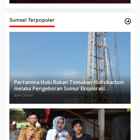
Sumsel Terpopuler
Pertamina Hulu Rokan Temukan Hidrokarbon
melalui Pengeboran Sumur Eksplorasi
Anggrek Violet (AVO)-001
3044 Dilihat