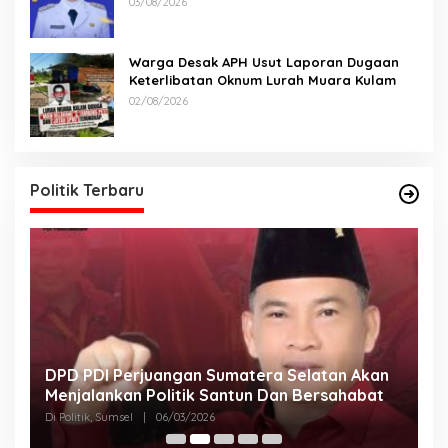
03/08/2026
Warga Desak APH Usut Laporan Dugaan
Keterlibatan Oknum Lurah Muara Kulam
02/08/2026
Politik Terbaru
DPD PDI Perjuangan Sumatera Selatan Akan
T
Menjalankan Politik Santun Dan Bersahabat
D
Di Politik, Sumsel
|
06/03/2026
Di