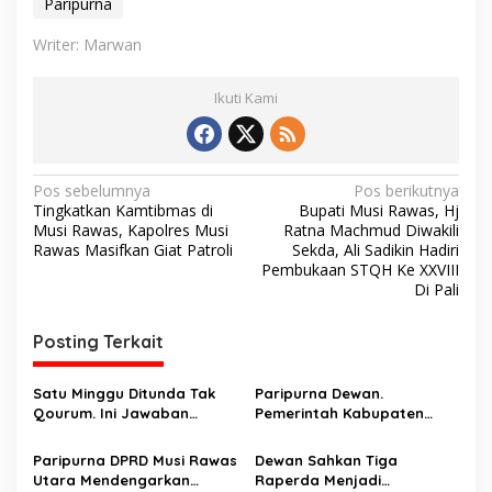
Paripurna
Writer: Marwan
Ikuti Kami
N
Pos sebelumnya
Pos berikutnya
Tingkatkan Kamtibmas di
Bupati Musi Rawas, Hj
a
Musi Rawas, Kapolres Musi
Ratna Machmud Diwakili
v
Rawas Masifkan Giat Patroli
Sekda, Ali Sadikin Hadiri
Pembukaan STQH Ke XXVIII
i
Di Pali
g
Posting Terkait
a
s
Satu Minggu Ditunda Tak
Paripurna Dewan.
i
Qourum. Ini Jawaban
Pemerintah Kabupaten
p
Eksekutif Bupati Musi
Musi Rawas Terus Berupaya
Rawas Atas Pemandangab
Meningkatkan PAD
Paripurna DPRD Musi Rawas
Dewan Sahkan Tiga
o
Umum Fraksi-Fraksi DPRD
Utara Mendengarkan
Raperda Menjadi
Musi Rawas