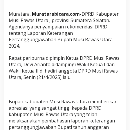
w
a
Muratara,
Muratarabicara.com-
DPRD Kabupaten
s
U
Musi Rawas Utara , provinsi Sumatera Selatan.
t
Agendanya penyampaian rekomendasi DPRD
a
tentang Laporan Keterangan
r
Pertanggungjawaban Bupati Musi Rawas Utara
a
2024.
A
t
a
Rapat paripurna dipimpin Ketua DPRD Musi Rawas
s
Utara, Devi Arianto didampingi Wakil Ketua I dan
L
Wakil Ketua II di hadiri anggota DPRD Musi Rawas
K
Utara, Senin (21/4/2025) lalu.
P
J
B
u
p
Bupati kabupaten Musi Rawas Utara memberikan
a
apresiasi yang sangat tinggi kepada DPRD
t
i
kabupaten Musi Rawas Utara yang telah
M
melaksanakan pembahasan laporan keterangan
u
pertanggungjawaban Bupati tahun anggaran
s