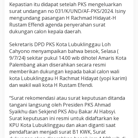
a
Kepastian itu didapat setelah PKS mengeluarkan
m
surat undangan no 031/K/UND/AF-PKS/2024. Isiny
E
mengundang pasangan H Rachmad Hidayat-H
f
Rustam Effendi agenda penyerahan surat
e
dukungan calon kepala daerah.
n
d
i
Sekretaris DPD PKS Kota Lubuklinggau Loh
R
Cahyono menyampaikan bahwa besok, Selasa (
e
9/7/24) sekitar pukul 14.00 wib dihotel Amaris Kota
s
Palembang akan diserahkan secara resmi
m
i
memberikan dukungan kepada bakal calon wali
D
kota Lubuklinggau H Rachmat Hidayat (yopi karim)
i
dan wakil wali kota H Rustam Efendi.
d
u
“Surat rekomendasi atau surat keputusan ditanda
k
u
tangani langsung oleh Presiden PKS Ahmad
n
Syaikhu dan Sekjend PKS Abu Bakar Al Habsyi.
g
Surat keputusan ini resmi untuk didaftarkan ke
P
KPU Kota Lubuklinggau dan akan diganti saat
K
S
pendaftaran menjadi surat B1 KWK, Surat