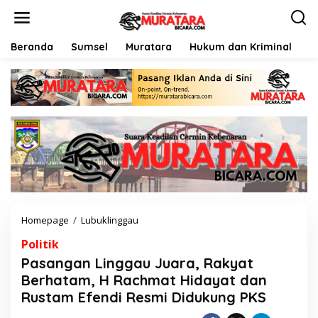
L
e
w
a
Beranda
Sumsel
Muratara
Hukum dan Kriminal
P
t
i
k
e
k
o
n
t
e
n
Homepage
/
Lubuklinggau
P
a
Politik
s
a
Pasangan Linggau Juara, Rakyat
n
Berhatam, H Rachmat Hidayat dan
g
Rustam Efendi Resmi Didukung PKS
a
n