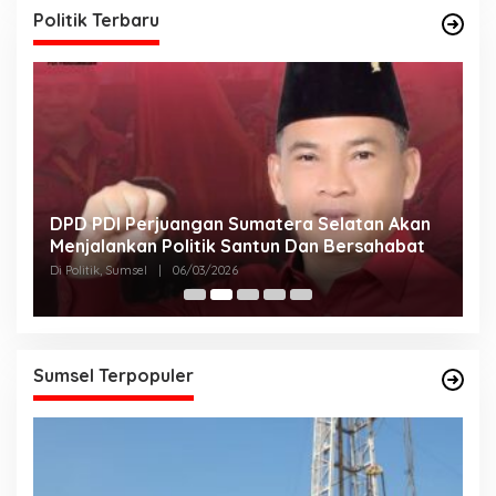
Politik Terbaru
DPD PDI Perjuangan Sumatera Selatan Akan
T
Menjalankan Politik Santun Dan Bersahabat
D
Di Politik, Sumsel
|
06/03/2026
Di
Sumsel Terpopuler