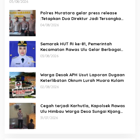
05/08/2026
Polres Muratara gelar press release
:Tetapkan Dua Direktur Jadi Tersangka
Kecelakaan Maut antara Bus ALS dan
04/08/2026
Tangki BBM Tewaskan 19 Orang
Semarak HUT RI ke-81, Pemerintah
Kecamatan Rawas Ulu Gelar Berbagai
Lomba
03/08/2026
Warga Desak APH Usut Laporan Dugaan
Keterlibatan Oknum Lurah Muara Kulam
02/08/2026
Cegah terjadi Karhutla, Kapolsek Rawas
Ulu Himbau Warga Desa Sungai Kijang
Sesuai Maklumat Kapolda Sumsel
31/07/2026