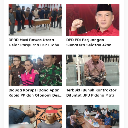
DPRD Musi Rawas Utara
DPD PDI Perjuangan
Gelar Paripurna LKPJ Tahun
Sumatera Selatan Akan
2025
Menjalankan Politik Santun
Dan Bersahabat
Diduga Korupsi Dana Apar.
Terbukti Bunuh Kontraktor
Kabid PP dan Otonomi Desa
Dituntut JPU Pidana Mati
Dinas PMD dan PPA
Kabupaten Musi Rawas
Utara Dan Direktur CV
Sugih Jaya Lestari Pakai
Rompi Pink