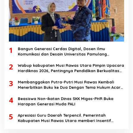
1
Bangun Generasi Cerdas Digital, Dosen Ilmu
Komunikasi dan Desain Universitas Pamulang
Sosialisasikan Bahaya Disinformasi AI dan Hate
2
Speech di SMK Ikhlas Jawilan
Wabup kabupaten Musi Rawas Utara Pimpin Upacara
Hardiknas 2026, Pentingnya Pendidikan Berkualitas
dan berakhlak
3
Membanggakan Putra-Putri Musi Rawas Kembali
Menerbitkan Buku ke Dua Dengan Tema Hukum Acara
Perdata
4
Beasiswa Non-ikatan Dinas SKK Migas-PHR Buka
Harapan Generasi Muda PALI
5
Apresiasi Guru Daerah Terpencil. Pemerintah
Kabupaten Musi Rawas Utara memberi Insentif
Tambahan