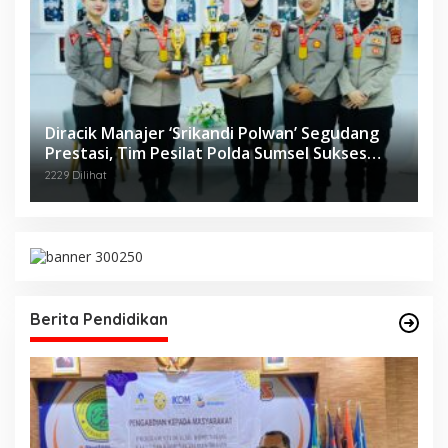
Diracik Manajer ‘Srikandi Polwan’ Segudang
Prestasi, Tim Pesilat Polda Sumsel Sukses
Diajang Kejurnas Menpora Cup II 2024
2229 Dilihat
Berita Pendidikan