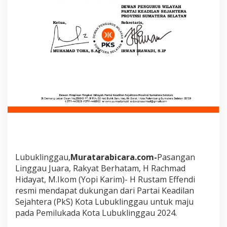
a
m
,
H
R
a
c
h
m
a
t
H
i
d
a
y
a
Lubuklinggau,
Muratarabicara.com-
Pasangan
t
Linggau Juara, Rakyat Berhatam, H Rachmad
d
a
Hidayat, M.Ikom (Yopi Karim)- H Rustam Effendi
n
resmi mendapat dukungan dari Partai Keadilan
R
Sejahtera (PkS) Kota Lubuklinggau untuk maju
u
pada Pemilukada Kota Lubuklinggau 2024.
s
t