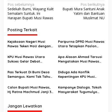
N
Pos sebelumnya
Pos berikutnya
Sedekah Bumi, Wayang Kulit
Bupati Mura Santuni Anak
a
Semalam Suntuk. Ini
Yatim dan Bantuan
v
Harapan Bupati Musi Rawas
Muslimat NU
i
Posting Terkait
g
a
Kejaksaan Negeri Musi
Paripurna DPRD Musi Rawas
s
Rawas Teken MoU dengan
Utara Tetapkan Paslon
DPRD Musi Rawas tentang
Terpilih Devi Suhartoni dan
i
Penanganan Masalah
Junius Wahyudi Sebagai
KPU Musi Rawas Utara
Apa Alasan Ahmad Tarsusi
p
Hukum Bidang Perdata Dan
Bupati dan Wakil Bupati
Sukses Gelar Debat
Mengatakan Musi Rawas
Hukum Tata Usaha Negara
2025-2030
Perdana Paslon
Jangan Kembali ke Nol ?
o
Ras Terkuat Di Bumi Desa
Diduga Ada Konflik
s
Semangus. Kami Tak Tahu
Kepentingan KPU Musi
Yang Lain. Setahu Kami
Rawas Belum Pleno
Cuma Bu Ratna Machmud
Tentukan Jadwal Debat
Calon Bupati Musi Rawas,
Kampanye Dialogis. Tokoh
Saja
Paslon
Hj Ratna Machmud Janji 3
Masyarakat Tugumulyo
Program Berkelanjutan
Berjanji Menghantarkan
Untuk Mengentaskan
Ramah-Pro Menjadi Bupati-
Kemiskinan
Wakil Bupati Musi Rawas.
Jangan Lewatkan