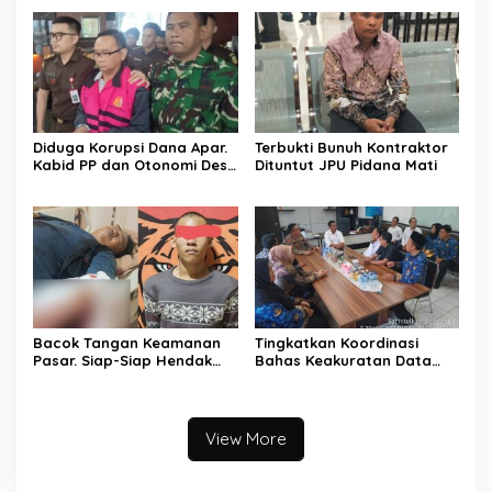
Dan Bersahabat
Diduga Korupsi Dana Apar.
Terbukti Bunuh Kontraktor
Kabid PP dan Otonomi Desa
Dituntut JPU Pidana Mati
Dinas PMD dan PPA
Kabupaten Musi Rawas
Utara Dan Direktur CV
Sugih Jaya Lestari Pakai
Rompi Pink
Bacok Tangan Keamanan
Tingkatkan Koordinasi
Pasar. Siap-Siap Hendak
Bahas Keakuratan Data
Melarikan Diri Ditangkap
Pemilih
Tim Macan Linggau
View More