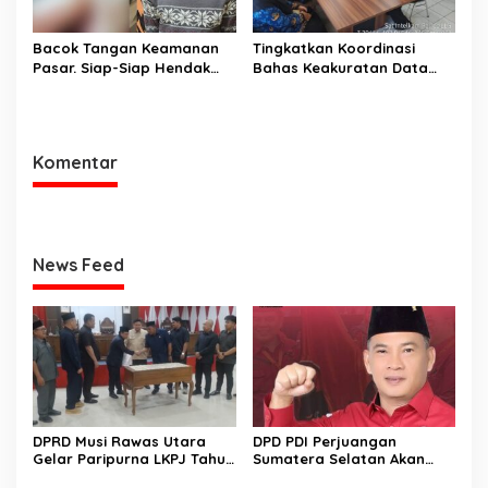
Bacok Tangan Keamanan
Tingkatkan Koordinasi
Pasar. Siap-Siap Hendak
Bahas Keakuratan Data
Melarikan Diri Ditangkap
Pemilih
Tim Macan Linggau
Komentar
News Feed
DPRD Musi Rawas Utara
DPD PDI Perjuangan
Gelar Paripurna LKPJ Tahun
Sumatera Selatan Akan
2025
Menjalankan Politik Santun