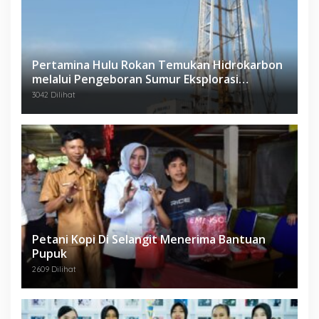
Pertamina Hulu Rokan Temukan Hidrokarbon
melalui Pengeboran Sumur Eksplorasi
Anggrek Violet (AVO)-001
3042 Dilihat
Petani Kopi Di Selangit Menerima Bantuan
Pupuk
2609 Dilihat