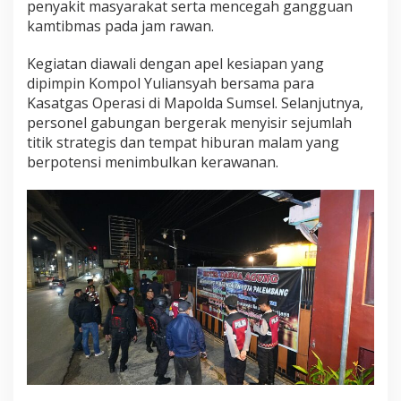
penyakit masyarakat serta mencegah gangguan
s
kamtibmas pada jam rawan.
e
l
G
Kegiatan diawali dengan apel kesiapan yang
e
dipimpin Kompol Yuliansyah bersama para
l
Kasatgas Operasi di Mapolda Sumsel. Selanjutnya,
a
personel gabungan bergerak menyisir sejumlah
r
P
titik strategis dan tempat hiburan malam yang
a
berpotensi menimbulkan kerawanan.
t
r
o
l
i
S
k
a
l
a
B
e
s
a
r