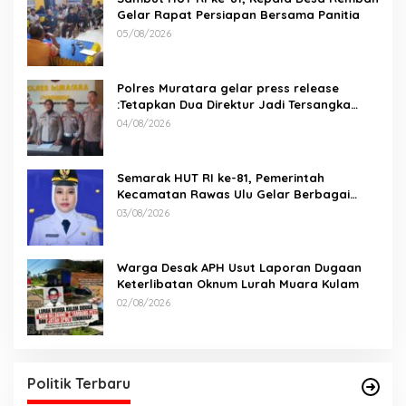
Gelar Rapat Persiapan Bersama Panitia
05/08/2026
Polres Muratara gelar press release
:Tetapkan Dua Direktur Jadi Tersangka
Kecelakaan Maut antara Bus ALS dan
04/08/2026
Tangki BBM Tewaskan 19 Orang
Semarak HUT RI ke-81, Pemerintah
Kecamatan Rawas Ulu Gelar Berbagai
Lomba
03/08/2026
Warga Desak APH Usut Laporan Dugaan
Keterlibatan Oknum Lurah Muara Kulam
02/08/2026
Politik Terbaru