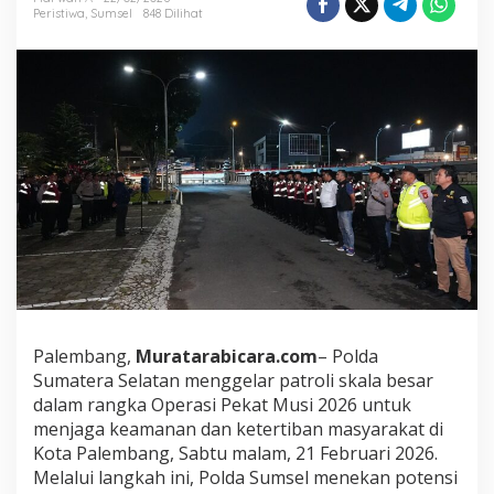
a
Peristiwa
,
Sumsel
848 Dilihat
m
a
n
a
n
A
k
h
i
r
P
e
k
a
n
,
P
Palembang,
Muratarabicara.com
– Polda
o
Sumatera Selatan menggelar patroli skala besar
l
dalam rangka Operasi Pekat Musi 2026 untuk
d
menjaga keamanan dan ketertiban masyarakat di
a
S
Kota Palembang, Sabtu malam, 21 Februari 2026.
u
Melalui langkah ini, Polda Sumsel menekan potensi
m