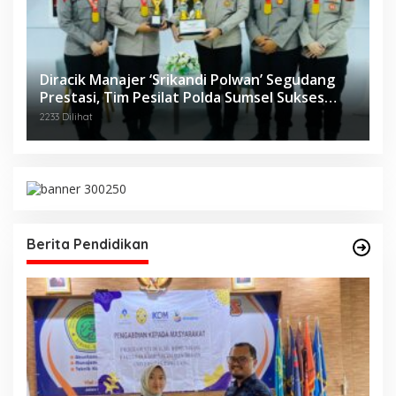
Diracik Manajer ‘Srikandi Polwan’ Segudang
Prestasi, Tim Pesilat Polda Sumsel Sukses
Diajang Kejurnas Menpora Cup II 2024
2233 Dilihat
Berita Pendidikan