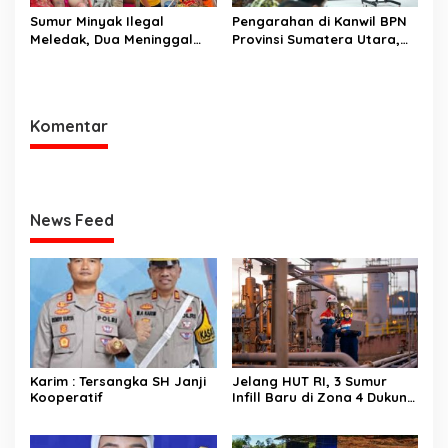
Sumur Minyak Ilegal
Pengarahan di Kanwil BPN
Meledak, Dua Meninggal
Provinsi Sumatera Utara,
Dunia. Polres Musi Rawas
Menteri Nusron Minta
Utara Langsung Respon
Jajaran Utamakan
Cepat
Kemudahan Layanan bagi
Masyarakat
Komentar
News Feed
Karim : Tersangka SH Janji
Jelang HUT RI, 3 Sumur
Kooperatif
Infill Baru di Zona 4 Dukung
Kedaulatan Energi