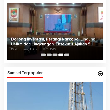
Dorong Investasi, Perangi Narkoba, Lindungi
A
UMKM dan Lingkungan. Eksekutif Ajukan 5
2
Raperda Strategis.
Di Musirawas, Politik
|
11/11/2025
Di
Sumsel Terpopuler