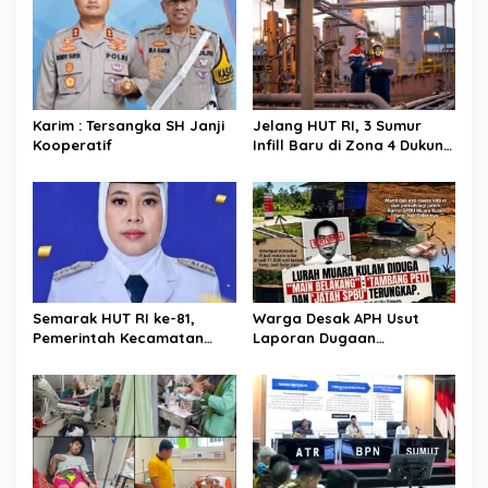
Karim : Tersangka SH Janji
Jelang HUT RI, 3 Sumur
Kooperatif
Infill Baru di Zona 4 Dukung
Kedaulatan Energi
Semarak HUT RI ke-81,
Warga Desak APH Usut
Pemerintah Kecamatan
Laporan Dugaan
Rawas Ulu Gelar Berbagai
Keterlibatan Oknum Lurah
Lomba
Muara Kulam