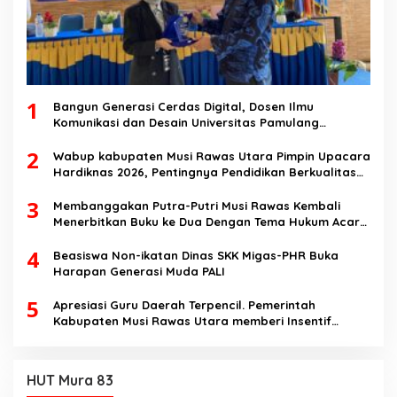
1
Bangun Generasi Cerdas Digital, Dosen Ilmu
Komunikasi dan Desain Universitas Pamulang
Sosialisasikan Bahaya Disinformasi AI dan Hate
2
Speech di SMK Ikhlas Jawilan
Wabup kabupaten Musi Rawas Utara Pimpin Upacara
Hardiknas 2026, Pentingnya Pendidikan Berkualitas
dan berakhlak
3
Membanggakan Putra-Putri Musi Rawas Kembali
Menerbitkan Buku ke Dua Dengan Tema Hukum Acara
Perdata
4
Beasiswa Non-ikatan Dinas SKK Migas-PHR Buka
Harapan Generasi Muda PALI
5
Apresiasi Guru Daerah Terpencil. Pemerintah
Kabupaten Musi Rawas Utara memberi Insentif
Tambahan
HUT Mura 83