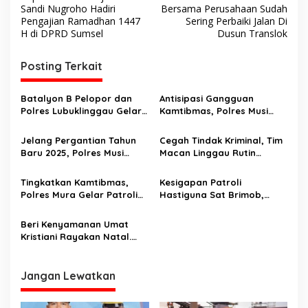
a
Sandi Nugroho Hadiri
Bersama Perusahaan Sudah
v
Pengajian Ramadhan 1447
Sering Perbaiki Jalan Di
H di DPRD Sumsel
Dusun Translok
i
g
Posting Terkait
a
s
Batalyon B Pelopor dan
Antisipasi Gangguan
Polres Lubuklinggau Gelar
Kamtibmas, Polres Musi
i
Patroli Skala Besar
Rawas Bersama Polsek
p
Antisipasi Gangguan
Tugumulyo dan Kodim 0406
Jelang Pergantian Tahun
Cegah Tindak Kriminal, Tim
Keamanan
Lubuklinggau Gelar Patroli
Baru 2025, Polres Musi
Macan Linggau Rutin
o
Rawas Bersama
Patroli
s
Stakeholders Gelar Patroli
Tingkatkan Kamtibmas,
Kesigapan Patroli
Skala Besar dan Pantau
Polres Mura Gelar Patroli
Hastiguna Sat Brimob,
Situasi Kamtibmas
KRYD
Cegah Aksi Tawuran.
Beri Kenyamanan Umat
Kristiani Rayakan Natal.
Kapolres Lubuklinggau
Pimpin Patroli Sambangi
Gereja-Gereja
Jangan Lewatkan