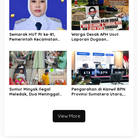
Semarak HUT RI ke-81,
Warga Desak APH Usut
Pemerintah Kecamatan
Laporan Dugaan
Rawas Ulu Gelar Berbagai
Keterlibatan Oknum Lurah
Lomba
Muara Kulam
Sumur Minyak Ilegal
Pengarahan di Kanwil BPN
Meledak, Dua Meninggal
Provinsi Sumatera Utara,
Dunia. Polres Musi Rawas
Menteri Nusron Minta
Utara Langsung Respon
Jajaran Utamakan
Cepat
Kemudahan Layanan bagi
Masyarakat
View More