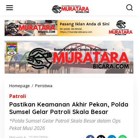
L
e
w
a
t
i
k
e
k
o
n
t
e
n
Homepage
/
Peristiwa
P
a
Patroli
s
t
Pastikan Keamanan Akhir Pekan, Polda
i
Sumsel Gelar Patroli Skala Besar
k
a
*Polda Sumsel Gelar Patroli Skala Besar dalam Ops
n
Pekat Musi 2026
K
e
Marwan A
22/02/2026