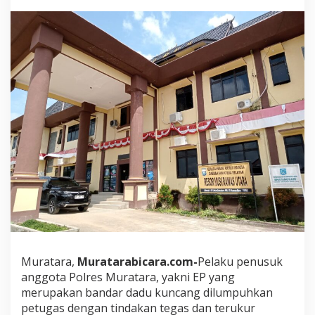
s
u
k
A
n
g
g
o
t
a
P
o
l
r
e
s
M
u
r
a
Muratara,
Muratarabicara.com-
Pelaku penusuk
t
a
anggota Polres Muratara, yakni EP yang
r
merupakan bandar dadu kuncang dilumpuhkan
a
petugas dengan tindakan tegas dan terukur
D