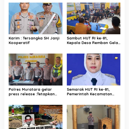
Karim : Tersangka SH Janji
Sambut HUT RI ke-81,
Kooperatif
Kepala Desa Remban Gelar
Rapat Persiapan Bersama
Panitia
Polres Muratara gelar
Semarak HUT RI ke-81,
press release :Tetapkan
Pemerintah Kecamatan
Dua Direktur Jadi
Rawas Ulu Gelar Berbagai
Tersangka Kecelakaan
Lomba
Maut antara Bus ALS dan
Tangki BBM Tewaskan 19
Orang