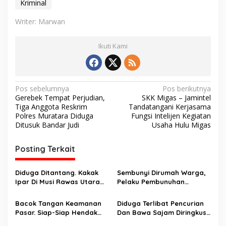
Kriminal
Writer: Marwan
Ikuti Kami
N
Pos sebelumnya
Pos berikutnya
Gerebek Tempat Perjudian,
SKK Migas – Jamintel
a
Tiga Anggota Reskrim
Tandatangani Kerjasama
v
Polres Muratara Diduga
Fungsi Intelijen Kegiatan
Ditusuk Bandar Judi
Usaha Hulu Migas
i
g
Posting Terkait
a
s
Diduga Ditantang. Kakak
Sembunyi Dirumah Warga,
Ipar Di Musi Rawas Utara
Pelaku Pembunuhan
i
Dianiaya Hingga Tewas
Masalah Perbatasan Kebun
p
Oleh Adik Ipar. Pelaku
Ditangkap
Bacok Tangan Keamanan
Diduga Terlibat Pencurian
Ditangkap Di Ogan Ilir
Pasar. Siap-Siap Hendak
Dan Bawa Sajam Diringkus
o
Melarikan Diri Ditangkap
Aparat