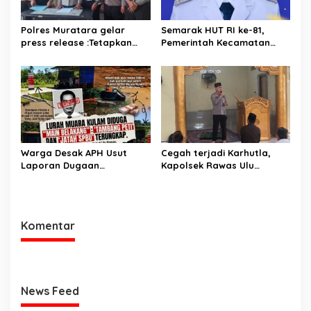
Polres Muratara gelar
Semarak HUT RI ke-81,
press release :Tetapkan
Pemerintah Kecamatan
Dua Direktur Jadi
Rawas Ulu Gelar Berbagai
Tersangka Kecelakaan
Lomba
Maut antara Bus ALS dan
Tangki BBM Tewaskan 19
Orang
Warga Desak APH Usut
Cegah terjadi Karhutla,
Laporan Dugaan
Kapolsek Rawas Ulu
Keterlibatan Oknum Lurah
Himbau Warga Desa Sungai
Muara Kulam
Kijang Sesuai Maklumat
Kapolda Sumsel
Komentar
News Feed