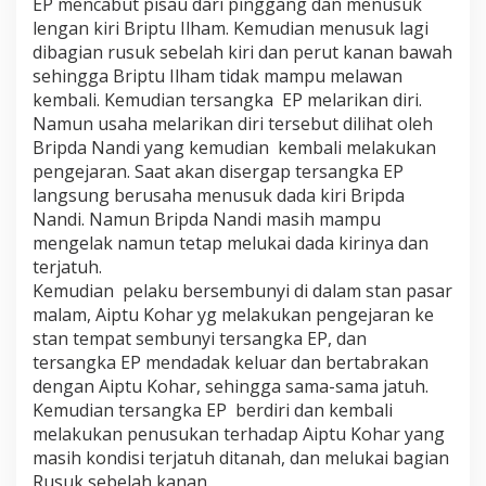
EP mencabut pisau dari pinggang dan menusuk
e
lengan kiri Briptu Ilham. Kemudian menusuk lagi
g
dibagian rusuk sebelah kiri dan perut kanan bawah
a
sehingga Briptu Ilham tidak mampu melawan
s
D
kembali. Kemudian tersangka EP melarikan diri.
a
Namun usaha melarikan diri tersebut dilihat oleh
n
Bripda Nandi yang kemudian kembali melakukan
T
pengejaran. Saat akan disergap tersangka EP
e
r
langsung berusaha menusuk dada kiri Bripda
u
Nandi. Namun Bripda Nandi masih mampu
k
mengelak namun tetap melukai dada kirinya dan
u
terjatuh.
r
Kemudian pelaku bersembunyi di dalam stan pasar
malam, Aiptu Kohar yg melakukan pengejaran ke
stan tempat sembunyi tersangka EP, dan
tersangka EP mendadak keluar dan bertabrakan
dengan Aiptu Kohar, sehingga sama-sama jatuh.
Kemudian tersangka EP berdiri dan kembali
melakukan penusukan terhadap Aiptu Kohar yang
masih kondisi terjatuh ditanah, dan melukai bagian
Rusuk sebelah kanan.