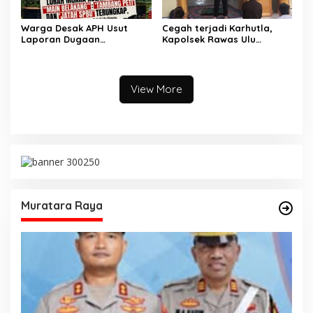
Warga Desak APH Usut
Cegah terjadi Karhutla,
Laporan Dugaan
Kapolsek Rawas Ulu
Keterlibatan Oknum Lurah
Himbau Warga Desa Sungai
Muara Kulam
Kijang Sesuai Maklumat
Kapolda Sumsel
View More
Muratara Raya