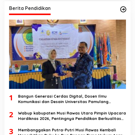
Berita Pendidikan
1
Bangun Generasi Cerdas Digital, Dosen Ilmu
Komunikasi dan Desain Universitas Pamulang
Sosialisasikan Bahaya Disinformasi AI dan Hate
2
Speech di SMK Ikhlas Jawilan
Wabup kabupaten Musi Rawas Utara Pimpin Upacara
Hardiknas 2026, Pentingnya Pendidikan Berkualitas
dan berakhlak
3
Membanggakan Putra-Putri Musi Rawas Kembali