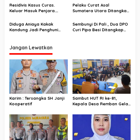
s
Tim Macan Linggau
Residivis Kasus Curas.
Pelaku Curat Asal
Keluar Masuk Penjara.
Sumatera Utara Ditangkap
Diringkus Reskrim Polsek
Unit Reskrim Polsek Lubuk
Rawas Ilir
Linggau Barat
Diduga Aniaya Kakak
Sembunyi Di Pali , Dua DPO
Kandung Jadi Penghuni
Curi Pipa Besi Ditangkap
Hotel Prodeo Polsek
Tim Landak
Selatan.
Jangan Lewatkan
Karim : Tersangka SH Janji
Sambut HUT RI ke-81,
Kooperatif
Kepala Desa Remban Gelar
Rapat Persiapan Bersama
Panitia