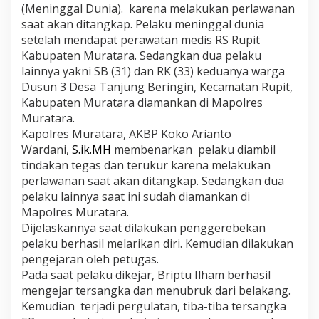
(Meninggal Dunia). karena melakukan perlawanan
i
l
saat akan ditangkap. Pelaku meninggal dunia
u
setelah mendapat perawatan medis RS Rupit
m
Kabupaten Muratara. Sedangkan dua pelaku
p
lainnya yakni SB (31) dan RK (33) keduanya warga
u
Dusun 3 Desa Tanjung Beringin, Kecamatan Rupit,
h
k
Kabupaten Muratara diamankan di Mapolres
a
Muratara.
n
Kapolres Muratara, AKBP Koko Arianto
D
Wardani,
S.ik.MH
membenarkan pelaku diambil
e
n
tindakan tegas dan terukur karena melakukan
g
perlawanan saat akan ditangkap. Sedangkan dua
a
pelaku lainnya saat ini sudah diamankan di
n
Mapolres Muratara.
T
Dijelaskannya saat dilakukan penggerebekan
i
n
pelaku berhasil melarikan diri. Kemudian dilakukan
d
pengejaran oleh petugas.
a
Pada saat pelaku dikejar, Briptu Ilham berhasil
k
mengejar tersangka dan menubruk dari belakang.
a
n
Kemudian terjadi pergulatan, tiba-tiba tersangka
T