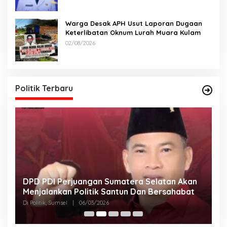
Warga Desak APH Usut Laporan Dugaan
Keterlibatan Oknum Lurah Muara Kulam
02/08/2026
Politik Terbaru
DPD PDI Perjuangan Sumatera Selatan Akan
T
Menjalankan Politik Santun Dan Bersahabat
D
Di Politik, Sumsel
|
06/03/2026
Di