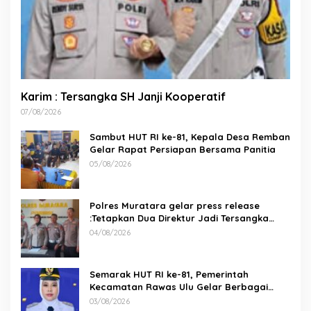
Karim : Tersangka SH Janji Kooperatif
07/08/2026
Sambut HUT RI ke-81, Kepala Desa Remban
Gelar Rapat Persiapan Bersama Panitia
05/08/2026
Polres Muratara gelar press release
:Tetapkan Dua Direktur Jadi Tersangka
Kecelakaan Maut antara Bus ALS dan
04/08/2026
Tangki BBM Tewaskan 19 Orang
Semarak HUT RI ke-81, Pemerintah
Kecamatan Rawas Ulu Gelar Berbagai
Lomba
03/08/2026