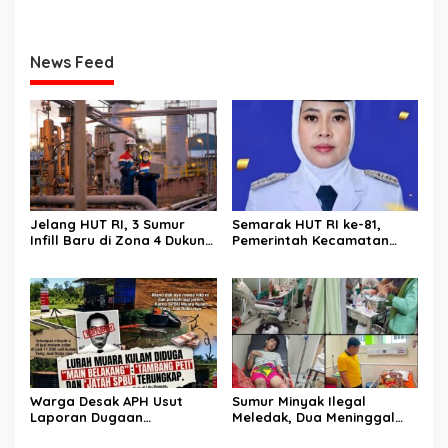
News Feed
Jelang HUT RI, 3 Sumur
Semarak HUT RI ke-81,
Infill Baru di Zona 4 Dukung
Pemerintah Kecamatan
Kedaulatan Energi
Rawas Ulu Gelar Berbagai
Lomba
Warga Desak APH Usut
Sumur Minyak Ilegal
Laporan Dugaan
Meledak, Dua Meninggal
Keterlibatan Oknum Lurah
Dunia. Polres Musi Rawas