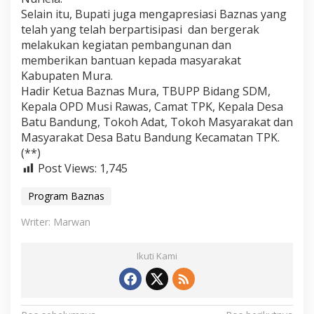
n
Selain itu, Bupati juga mengapresiasi Baznas yang
f
telah yang telah berpartisipasi dan bergerak
a
melakukan kegiatan pembangunan dan
a
memberikan bantuan kepada masyarakat
t
Kabupaten Mura.
Hadir Ketua Baznas Mura, TBUPP Bidang SDM,
Kepala OPD Musi Rawas, Сamat TPK, Kepala Desa
Batu Bandung, Tokoh Adat, Tokoh Masyarakat dan
Masyarakat Desa Batu Bandung Kecamatan TPK.
(**)
Post Views:
1,745
Program Baznas
Writer: Marwan
Ikuti Kami