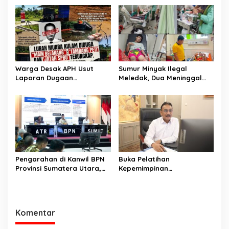
Lomba
Warga Desak APH Usut
Sumur Minyak Ilegal
Laporan Dugaan
Meledak, Dua Meninggal
Keterlibatan Oknum Lurah
Dunia. Polres Musi Rawas
Muara Kulam
Utara Langsung Respon
Cepat
Pengarahan di Kanwil BPN
Buka Pelatihan
Provinsi Sumatera Utara,
Kepemimpinan
Menteri Nusron Minta
Administrator, Sekjen
Jajaran Utamakan
ATR/BPN: Butuh Pejabat
Kemudahan Layanan bagi
Penggerak Organisasi yang
Masyarakat
Hasilkan Kerja Berdampak
Komentar
bagi Masyarakat