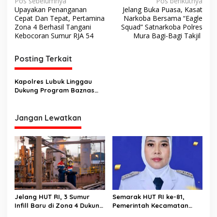
N
Pos sebelumnya
Pos berikutnya
Upayakan Penanganan
Jelang Buka Puasa, Kasat
a
Cepat Dan Tepat, Pertamina
Narkoba Bersama “Eagle
v
Zona 4 Berhasil Tangani
Squad” Satnarkoba Polres
Kebocoran Sumur RJA 54
Mura Bagi-Bagi Takjil
i
g
Posting Terkait
a
s
Kapolres Lubuk Linggau
Dukung Program Baznas
i
Kota Lubuklinggau
p
Jangan Lewatkan
o
s
Jelang HUT RI, 3 Sumur
Semarak HUT RI ke-81,
Infill Baru di Zona 4 Dukung
Pemerintah Kecamatan
Kedaulatan Energi
Rawas Ulu Gelar Berbagai