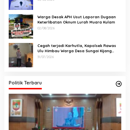
Warga Desak APH Usut Laporan Dugaan
Keterlibatan Oknum Lurah Muara Kulam
02/08/2026
Cegah terjadi Karhutla, Kapolsek Rawas
Ulu Himbau Warga Desa Sungai Kijang
Sesuai Maklumat Kapolda Sumsel
31/07/2026
Politik Terbaru