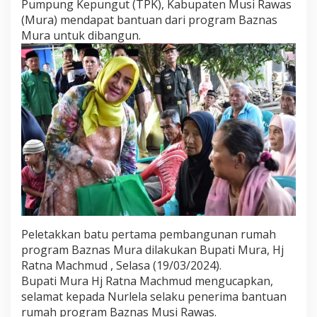
Pumpung Kepungut (TPK), Kabupaten Musi Rawas
R
(Mura) mendapat bantuan dari program Baznas
e
s
Mura untuk dibangun.
m
i
D
i
m
u
l
a
i
.
B
u
p
a
t
Peletakkan batu pertama pembangunan rumah
i
M
program Baznas Mura dilakukan Bupati Mura, Hj
u
Ratna Machmud , Selasa (19/03/2024).
r
Bupati Mura Hj Ratna Machmud mengucapkan,
a
selamat kepada Nurlela selaku penerima bantuan
S
rumah program Baznas Musi Rawas.
e