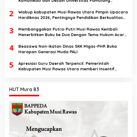
Komunikasi dan Desain Universitas Pamulang
Sosialisasikan Bahaya Disinformasi AI dan Hate
2
Speech di SMK Ikhlas Jawilan
Wabup kabupaten Musi Rawas Utara Pimpin Upacara
Hardiknas 2026, Pentingnya Pendidikan Berkualitas
dan berakhlak
3
Membanggakan Putra-Putri Musi Rawas Kembali
Menerbitkan Buku ke Dua Dengan Tema Hukum Acara
Perdata
4
Beasiswa Non-ikatan Dinas SKK Migas-PHR Buka
Harapan Generasi Muda PALI
5
Apresiasi Guru Daerah Terpencil. Pemerintah
Kabupaten Musi Rawas Utara memberi Insentif
Tambahan
HUT Mura 83