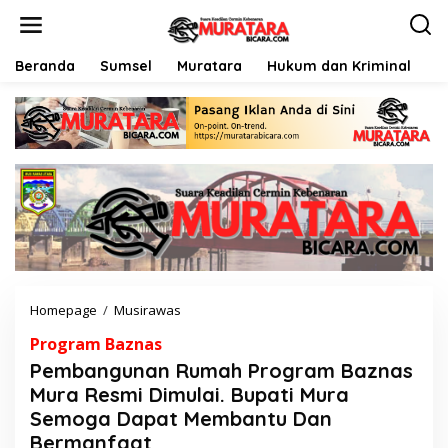
L
e
w
a
Beranda
Sumsel
Muratara
Hukum dan Kriminal
P
t
i
k
e
k
o
n
t
e
n
Homepage
/
Musirawas
P
e
Program Baznas
m
b
Pembangunan Rumah Program Baznas
a
Mura Resmi Dimulai. Bupati Mura
n
Semoga Dapat Membantu Dan
g
u
Bermanfaat