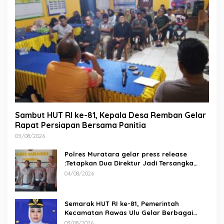
Sambut HUT RI ke-81, Kepala Desa Remban Gelar
Rapat Persiapan Bersama Panitia
05/08/2026
Polres Muratara gelar press release
:Tetapkan Dua Direktur Jadi Tersangka
Kecelakaan Maut antara Bus ALS dan
04/08/2026
Tangki BBM Tewaskan 19 Orang
Semarak HUT RI ke-81, Pemerintah
Kecamatan Rawas Ulu Gelar Berbagai
Lomba
03/08/2026