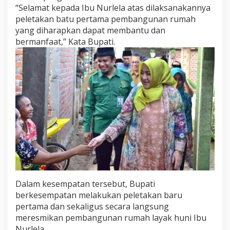
m
“Selamat kepada Ibu Nurlela atas dilaksanakannya
o
peletakan batu pertama pembangunan rumah
g
yang diharapkan dapat membantu dan
a
bermanfaat,” Kata Bupati.
D
a
p
a
t
M
e
m
b
a
n
t
u
D
a
n
Dalam kesempatan tersebut, Bupati
B
berkesempatan melakukan peletakan baru
e
pertama dan sekaligus secara langsung
r
meresmikan pembangunan rumah layak huni Ibu
m
a
Nurlela.