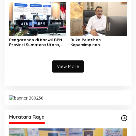
Muara Kulam
Utara Langsung Respon
Cepat
Pengarahan di Kanwil BPN
Buka Pelatihan
Provinsi Sumatera Utara,
Kepemimpinan
Menteri Nusron Minta
Administrator, Sekjen
Jajaran Utamakan
ATR/BPN: Butuh Pejabat
Kemudahan Layanan bagi
Penggerak Organisasi yang
Masyarakat
Hasilkan Kerja Berdampak
View More
bagi Masyarakat
Muratara Raya