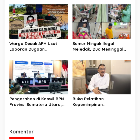
Lomba
Warga Desak APH Usut
Sumur Minyak Ilegal
Laporan Dugaan
Meledak, Dua Meninggal
Keterlibatan Oknum Lurah
Dunia. Polres Musi Rawas
Muara Kulam
Utara Langsung Respon
Cepat
Pengarahan di Kanwil BPN
Buka Pelatihan
Provinsi Sumatera Utara,
Kepemimpinan
Menteri Nusron Minta
Administrator, Sekjen
Jajaran Utamakan
ATR/BPN: Butuh Pejabat
Kemudahan Layanan bagi
Penggerak Organisasi yang
Masyarakat
Hasilkan Kerja Berdampak
Komentar
bagi Masyarakat