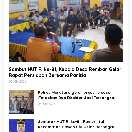
Sambut HUT RI ke-81, Kepala Desa Remban Gelar
Rapat Persiapan Bersama Panitia
05/08/2026
Polres Muratara gelar press release
:Tetapkan Dua Direktur Jadi Tersangka
Kecelakaan Maut antara Bus ALS dan
04/08/2026
Tangki BBM Tewaskan 19 Orang
Semarak HUT RI ke-81, Pemerintah
Kecamatan Rawas Ulu Gelar Berbagai