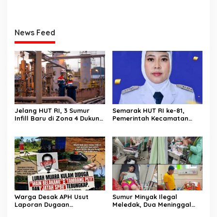
News Feed
Jelang HUT RI, 3 Sumur
Semarak HUT RI ke-81,
Infill Baru di Zona 4 Dukung
Pemerintah Kecamatan
Kedaulatan Energi
Rawas Ulu Gelar Berbagai
Lomba
Warga Desak APH Usut
Sumur Minyak Ilegal
Laporan Dugaan
Meledak, Dua Meninggal
Keterlibatan Oknum Lurah
Dunia. Polres Musi Rawas