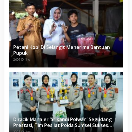
Petani Kopi Di Selangit Menerima Bantuan
Pupuk
2609 Dilihat
Diracik Manajer ‘Srikandi Polwan’ Segudang
Prestasi, Tim Pesilat Polda Sumsel Sukses
Diajang Kejurnas Menpora Cup II 2024
2227 Dilihat