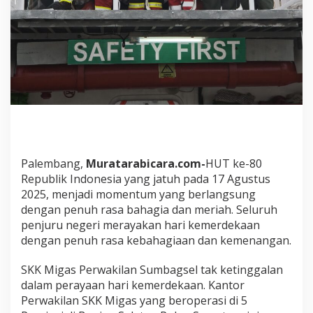
S
K
K
M
i
g
a
s
P
e
r
w
a
Palembang,
Muratarabicara.com-
HUT ke-80
k
Republik Indonesia yang jatuh pada 17 Agustus
i
2025, menjadi momentum yang berlangsung
l
dengan penuh rasa bahagia dan meriah. Seluruh
a
n
penjuru negeri merayakan hari kemerdekaan
S
dengan penuh rasa kebahagiaan dan kemenangan.
u
m
SKK Migas Perwakilan Sumbagsel tak ketinggalan
b
dalam perayaan hari kemerdekaan. Kantor
a
g
Perwakilan SKK Migas yang beroperasi di 5
s