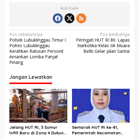
Ikuti Kami
N
Pos sebelumnya
Pos berikutnya
Polsek Lubuklinggau Timur I
Peringati HUT RI 80. Lapas
a
Polres Lubuklinggau
Narkotika Kelas IIA Muara
v
Kerahkan Ratusan Personil
Beliti Gelar Jalan Santai
Amankan Lomba Panjat
i
Pinang
g
Jangan Lewatkan
a
s
i
p
o
s
Jelang HUT RI, 3 Sumur
Semarak HUT RI ke-81,
Infill Baru di Zona 4 Dukung
Pemerintah Kecamatan
Kedaulatan Energi
Rawas Ulu Gelar Berbagai