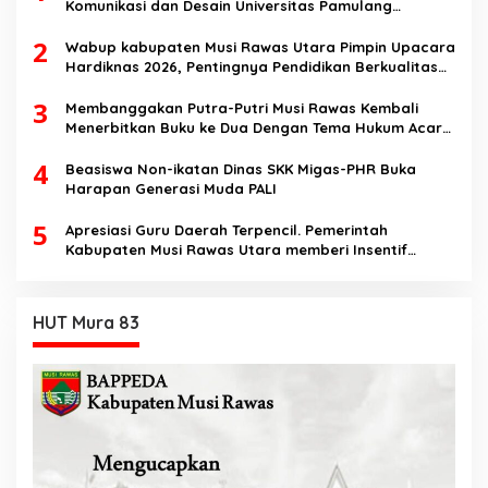
Komunikasi dan Desain Universitas Pamulang
Sosialisasikan Bahaya Disinformasi AI dan Hate
2
Speech di SMK Ikhlas Jawilan
Wabup kabupaten Musi Rawas Utara Pimpin Upacara
Hardiknas 2026, Pentingnya Pendidikan Berkualitas
dan berakhlak
3
Membanggakan Putra-Putri Musi Rawas Kembali
Menerbitkan Buku ke Dua Dengan Tema Hukum Acara
Perdata
4
Beasiswa Non-ikatan Dinas SKK Migas-PHR Buka
Harapan Generasi Muda PALI
5
Apresiasi Guru Daerah Terpencil. Pemerintah
Kabupaten Musi Rawas Utara memberi Insentif
Tambahan
HUT Mura 83