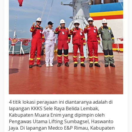
a
s
i
4 titik lokasi perayaan ini diantaranya adalah di
lapangan KKKS Sele Raya Belida Lembak,
Kabupaten Muara Enim yang dipimpin oleh
Pengawas Utama Lifting Sumbagsel, Haswanto
Jaya. Di lapangan Medco E&P Rimau, Kabupaten