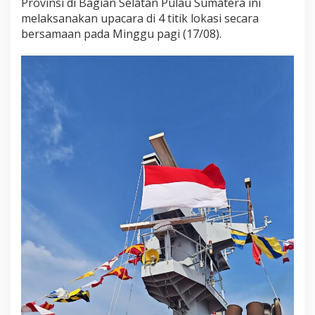
Provinsi di Bagian Selatan Pulau Sumatera ini
e
melaksanakan upacara di 4 titik lokasi secara
l
bersamaan pada Minggu pagi (17/08).
L
a
k
s
a
n
a
k
a
n
U
p
a
c
a
r
a
d
i
4
L
o
k