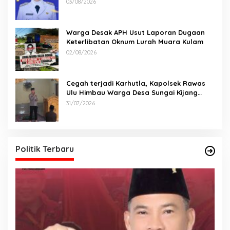
Lomba
03/08/2026
Warga Desak APH Usut Laporan Dugaan
Keterlibatan Oknum Lurah Muara Kulam
02/08/2026
Cegah terjadi Karhutla, Kapolsek Rawas
Ulu Himbau Warga Desa Sungai Kijang
Sesuai Maklumat Kapolda Sumsel
31/07/2026
Politik Terbaru