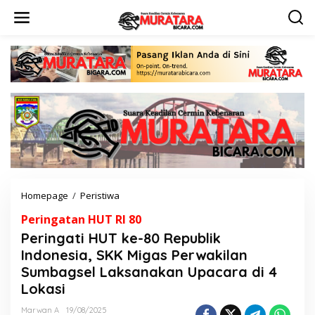
L
e
w
a
t
i
k
e
k
o
n
t
e
n
Homepage
/
Peristiwa
P
e
Peringatan HUT RI 80
r
i
Peringati HUT ke-80 Republik
n
Indonesia, SKK Migas Perwakilan
g
Sumbagsel Laksanakan Upacara di 4
a
t
Lokasi
i
H
Marwan A
19/08/2025