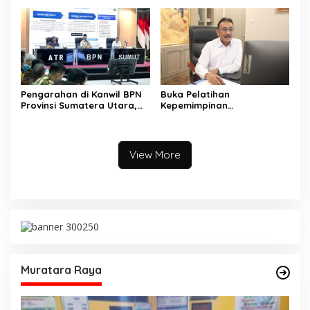
Muara Kulam
Utara Langsung Respon
Cepat
Pengarahan di Kanwil BPN
Buka Pelatihan
Provinsi Sumatera Utara,
Kepemimpinan
Menteri Nusron Minta
Administrator, Sekjen
Jajaran Utamakan
ATR/BPN: Butuh Pejabat
Kemudahan Layanan bagi
Penggerak Organisasi yang
Masyarakat
Hasilkan Kerja Berdampak
View More
bagi Masyarakat
Muratara Raya