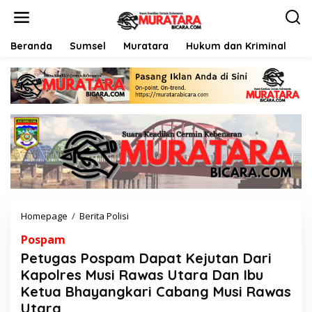
L
e
w
a
Beranda
Sumsel
Muratara
Hukum dan Kriminal
P
t
i
k
e
k
o
n
t
e
n
Homepage
/
Berita Polisi
P
e
Pospam
t
u
Petugas Pospam Dapat Kejutan Dari
g
Kapolres Musi Rawas Utara Dan Ibu
a
Ketua Bhayangkari Cabang Musi Rawas
s
P
Utara