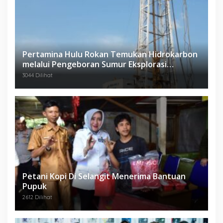
Pertamina Hulu Rokan Temukan Hidrokarbon
melalui Pengeboran Sumur Eksplorasi
Anggrek Violet (AVO)-001
3044 Dilihat
Petani Kopi Di Selangit Menerima Bantuan
Pupuk
2612 Dilihat