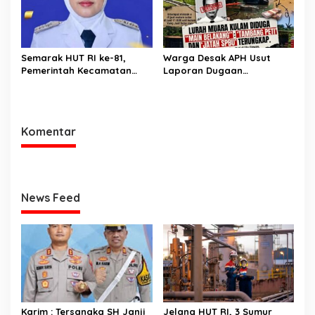
Orang
Semarak HUT RI ke-81,
Warga Desak APH Usut
Pemerintah Kecamatan
Laporan Dugaan
Rawas Ulu Gelar Berbagai
Keterlibatan Oknum Lurah
Lomba
Muara Kulam
Komentar
News Feed
Karim : Tersangka SH Janji
Jelang HUT RI, 3 Sumur