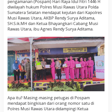
pengamanan (Pospam) Hari Raya Idul Fitri 1446 H
l
diwilayah hukum Polres Musi Rawas Utara Polda
r
e
Sumatera Selatan mendapat kejutan dari Kapolres
s
Musi Rawas Utara, AKBP Rendy Surya Aditama,
M
SH.S.ik.MH dan Ketua Bhayangkari Cabang Musi
u
Rawas Utara, ibu Agnes Rendy Surya Aditama.
s
i
R
a
w
a
s
U
t
a
r
a
D
a
n
I
Apa itu? Masing-masing petugas di Pospam
b
mendapat bingkisan dari orang nomor satu di
u
Polres Musi Rawas Utara didampingi Ketua
K