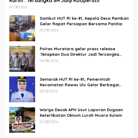
Karim : Tersangka SH Janji Kooperatif
07/08/2026
Sambut HUT RI ke-81, Kepala Desa Remban
Gelar Rapat Persiapan Bersama Panitia
05/08/2026
Polres Muratara gelar press release
:Tetapkan Dua Direktur Jadi Tersangka
Kecelakaan Maut antara Bus ALS dan
04/08/2026
Tangki BBM Tewaskan 19 Orang
Semarak HUT RI ke-81, Pemerintah
Kecamatan Rawas Ulu Gelar Berbagai
Lomba
03/08/2026
Warga Desak APH Usut Laporan Dugaan
Keterlibatan Oknum Lurah Muara Kulam
02/08/2026