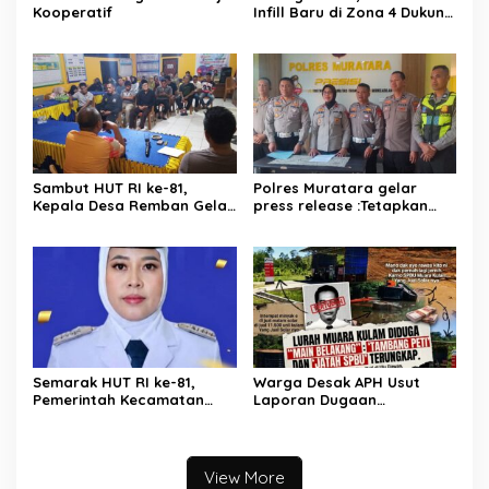
Kooperatif
Infill Baru di Zona 4 Dukung
Kedaulatan Energi
Sambut HUT RI ke-81,
Polres Muratara gelar
Kepala Desa Remban Gelar
press release :Tetapkan
Rapat Persiapan Bersama
Dua Direktur Jadi
Panitia
Tersangka Kecelakaan
Maut antara Bus ALS dan
Tangki BBM Tewaskan 19
Orang
Semarak HUT RI ke-81,
Warga Desak APH Usut
Pemerintah Kecamatan
Laporan Dugaan
Rawas Ulu Gelar Berbagai
Keterlibatan Oknum Lurah
Lomba
Muara Kulam
View More