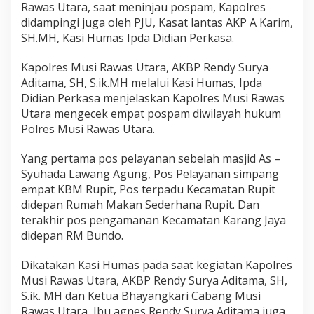
Rawas Utara, saat meninjau pospam, Kapolres
R
didampingi juga oleh PJU, Kasat lantas AKP A Karim,
a
w
SH.MH, Kasi Humas Ipda Didian Perkasa.
a
s
Kapolres Musi Rawas Utara, AKBP Rendy Surya
U
Aditama, SH, S.ik.MH melalui Kasi Humas, Ipda
t
Didian Perkasa menjelaskan Kapolres Musi Rawas
a
r
Utara mengecek empat pospam diwilayah hukum
a
Polres Musi Rawas Utara.
Yang pertama pos pelayanan sebelah masjid As –
Syuhada Lawang Agung, Pos Pelayanan simpang
empat KBM Rupit, Pos terpadu Kecamatan Rupit
didepan Rumah Makan Sederhana Rupit. Dan
terakhir pos pengamanan Kecamatan Karang Jaya
didepan RM Bundo.
Dikatakan Kasi Humas pada saat kegiatan Kapolres
Musi Rawas Utara, AKBP Rendy Surya Aditama, SH,
S.ik. MH dan Ketua Bhayangkari Cabang Musi
Rawas Utara, Ibu agnes Rendy Surya Aditama juga