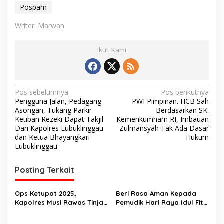
Pospam
Writer: Marwan
Ikuti Kami
N
Pos sebelumnya
Pos berikutnya
Pengguna Jalan, Pedagang
PWI Pimpinan. HCB Sah
a
Asongan, Tukang Parkir
Berdasarkan SK.
v
Ketiban Rezeki Dapat Takjil
Kemenkumham RI, Imbauan
Dari Kapolres Lubuklinggau
Zulmansyah Tak Ada Dasar
i
dan Ketua Bhayangkari
Hukum
Lubuklinggau
g
a
Posting Terkait
s
i
Ops Ketupat 2025,
Beri Rasa Aman Kepada
p
Kapolres Musi Rawas Tinjau
Pemudik Hari Raya Idul Fitri
Kesiapsiagaan Pos
1446 H, Polres Musi Rawas
o
Pengamanan
Utara Dirikan Lima Pospam