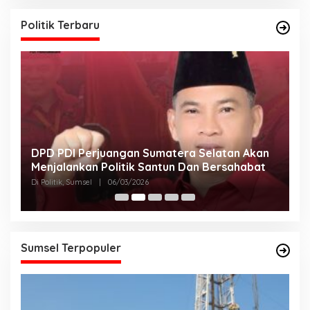
Politik Terbaru
DPD PDI Perjuangan Sumatera Selatan Akan
T
Menjalankan Politik Santun Dan Bersahabat
D
Di Politik, Sumsel
|
06/03/2026
Di
Sumsel Terpopuler