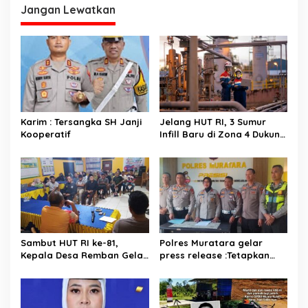
Disepanjang Jalinsum
Jangan Lewatkan
s
Karim : Tersangka SH Janji
Jelang HUT RI, 3 Sumur
Kooperatif
Infill Baru di Zona 4 Dukung
Kedaulatan Energi
Sambut HUT RI ke-81,
Polres Muratara gelar
Kepala Desa Remban Gelar
press release :Tetapkan
Rapat Persiapan Bersama
Dua Direktur Jadi
Panitia
Tersangka Kecelakaan
Maut antara Bus ALS dan
Tangki BBM Tewaskan 19