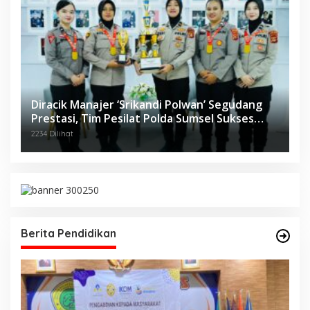
Diracik Manajer ‘Srikandi Polwan’ Segudang
Prestasi, Tim Pesilat Polda Sumsel Sukses
Diajang Kejurnas Menpora Cup II 2024
2234 Dilihat
Berita Pendidikan