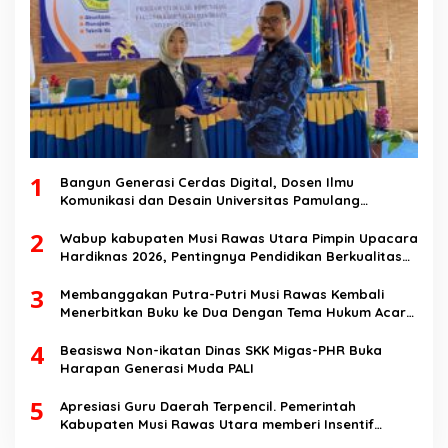
1
Bangun Generasi Cerdas Digital, Dosen Ilmu
Komunikasi dan Desain Universitas Pamulang
Sosialisasikan Bahaya Disinformasi AI dan Hate
2
Speech di SMK Ikhlas Jawilan
Wabup kabupaten Musi Rawas Utara Pimpin Upacara
Hardiknas 2026, Pentingnya Pendidikan Berkualitas
dan berakhlak
3
Membanggakan Putra-Putri Musi Rawas Kembali
Menerbitkan Buku ke Dua Dengan Tema Hukum Acara
Perdata
4
Beasiswa Non-ikatan Dinas SKK Migas-PHR Buka
Harapan Generasi Muda PALI
5
Apresiasi Guru Daerah Terpencil. Pemerintah
Kabupaten Musi Rawas Utara memberi Insentif
Tambahan