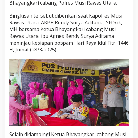
Bhayangkari cabang Polres Musi Rawas Utara.
e
t
u
Bingkisan tersebut diberikan saat Kapolres Musi
a
Rawas Utara, AKBP Rendy Surya Aditama, SH.S.ik,
B
MH bersama Ketua Bhayangkari cabang Musi
h
Rawas Utara, ibu Agnes Rendy Surya Aditama
a
y
meninjau kesiapan pospam Hari Raya Idul Fitri 1446
a
H, Jumat (28/3/2025).
n
g
k
a
r
i
C
a
b
a
n
g
M
u
s
Selain didampingi Ketua Bhayangkari cabang Musi
i