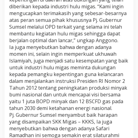
u
diberikan kepada industri hulu migas. “Kami ingin
m
mengucapkan terimakasih yang sebesar-besarnya
s
atas peran semua pihak khususnya Pj. Gubernur
e
l
Sumsel melalui OPD terkait yang selama ini telah
B
membantu kegiatan hulu migas sehingga dapat
e
berjalan optimal dan lancar,” ungkap Anggono.
r
Ia juga menyebutkan bahwa dengan adanya
s
a
momen ini, selain ingin memperkuat ukhuwah
m
Islamiyah, juga menjadi satu kesempatan yang baik
a
untuk industri hulu migas meminta dukungan
P
kepada pemangku kepentingan guna kelancaran
e
dalam menjalankan instruksi Presiden RI Nomor 2
m
a
Tahun 2012 tentang peningkatan produksi minyak
n
bumi nasional dan untuk mencapai visi bersama
g
yaitu 1 juta BOPD minyak dan 12 BSCFD gas pada
k
tahun 2030 demi ketahanan energi nasional.
u
K
Pj. Gubernur Sumsel menyambut baik harapan
e
yang disampaikan SKK Migas – KKKS, Ia juga
p
menyebutkan bahwa dengan adanya Safari
e
Ramadhan ini semoga semakin erat silaturahmi
n