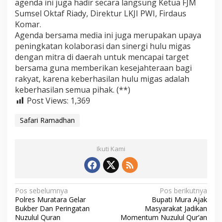
agenda ini juga hadir secara langsung Ketua FJM
Sumsel Oktaf Riady, Direktur LKJI PWI, Firdaus
Komar.
Agenda bersama media ini juga merupakan upaya
peningkatan kolaborasi dan sinergi hulu migas
dengan mitra di daerah untuk mencapai target
bersama guna memberikan kesejahteraan bagi
rakyat, karena keberhasilan hulu migas adalah
keberhasilan semua pihak. (**)
Post Views:
1,369
Safari Ramadhan
Ikuti Kami
N
Pos sebelumnya
Pos berikutnya
Polres Muratara Gelar
Bupati Mura Ajak
a
Bukber Dan Peringatan
Masyarakat Jadikan
v
Nuzulul Quran
Momentum Nuzulul Qur’an