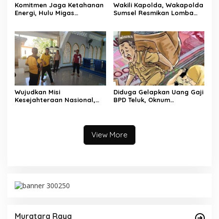
Komitmen Jaga Ketahanan
Wakili Kapolda, Wakapolda
Energi, Hulu Migas
Sumsel Resmikan Lomba
Tanamkan Wawasan
Pocil 2026 sebagai
Kebangsaan Lewat Diksar
Investasi Karakter Anak
Bela Negara Angkatan IV
Bangsa
Tahun 2026
Wujudkan Misi
Diduga Gelapkan Uang Gaji
Kesejahteraan Nasional,
BPD Teluk, Oknum
Polda Sumsel Gelar Bedah
Perangkat Desa Dilaporkan
Rumah hingga
Ke Polisi
Pembangunan MCK
View More
Muratara Raya