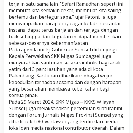
terjalin satu sama lain. “Safari Ramadhan seperti ini
t
i
membuat kita semakin dekat, membuat kita saling
n
bertemu dan bertegur sapa,” ujar Fatoni. Ia juga
g
menyampaikan harapannya agar kolaborasi antar
a
instansi dapat terus berjalan dan terjaga dengan
n
D
baik sehingga dari kegiatan ini dapat memberikan
a
sebesar-besarnya kebermanfaatan.
e
Pada agenda ini Pj. Gubernur Sumsel didampingi
r
Kepala Perwakilan SKK Migas Sumbagsel juga
a
menyerahkan santunan secara simbolis bagi anak
h
yatim dari 3 panti asuhan yang ada di kota
Palembang. Santunan diberikan sebagai wujud
kepedulian terhadap sesama dan dengan harapan
yang besar akan membawa keberkahan bagi
semua pihak.
Pada 29 Maret 2024, SKK Migas – KKKS Wilayah
Sumsel juga melaksanakan pertemuan silaturahmi
dengan Forum Jurnalis Migas Provinsi Sumsel yang
dihadiri oleh 80 wartawan yang terdiri dari media
lokal dan media nasional contributor daerah. Dalam