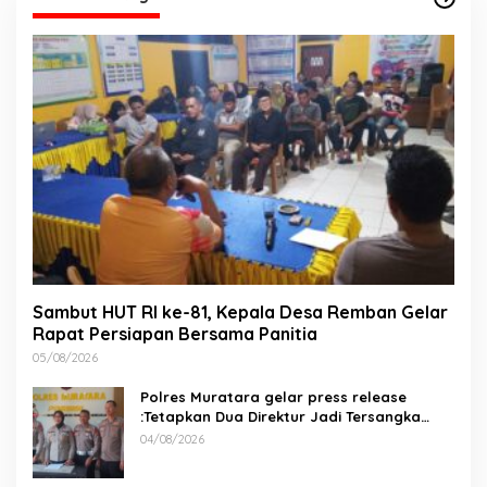
Sambut HUT RI ke-81, Kepala Desa Remban Gelar
Rapat Persiapan Bersama Panitia
05/08/2026
Polres Muratara gelar press release
:Tetapkan Dua Direktur Jadi Tersangka
Kecelakaan Maut antara Bus ALS dan
04/08/2026
Tangki BBM Tewaskan 19 Orang