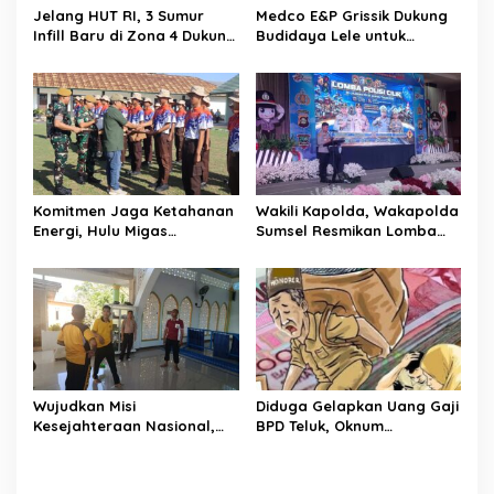
Jelang HUT RI, 3 Sumur
Medco E&P Grissik Dukung
Infill Baru di Zona 4 Dukung
Budidaya Lele untuk
Kedaulatan Energi
Dorong Kemandirian
Ekonomi Masyarakat
Komitmen Jaga Ketahanan
Wakili Kapolda, Wakapolda
Energi, Hulu Migas
Sumsel Resmikan Lomba
Tanamkan Wawasan
Pocil 2026 sebagai
Kebangsaan Lewat Diksar
Investasi Karakter Anak
Bela Negara Angkatan IV
Bangsa
Tahun 2026
Wujudkan Misi
Diduga Gelapkan Uang Gaji
Kesejahteraan Nasional,
BPD Teluk, Oknum
Polda Sumsel Gelar Bedah
Perangkat Desa Dilaporkan
Rumah hingga
Ke Polisi
Pembangunan MCK