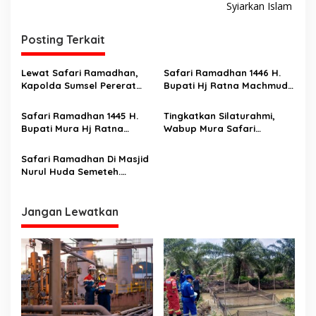
Syiarkan Islam
i
g
Posting Terkait
a
s
Lewat Safari Ramadhan,
Safari Ramadhan 1446 H.
Kapolda Sumsel Pererat
Bupati Hj Ratna Machmud
i
Sinergi Forkopimda dalam
Diwakili Wakil Bupati Musi
p
Penegakan Hukum dan
Rawas, H Suprayitno, SH
Safari Ramadhan 1445 H.
Tingkatkan Silaturahmi,
Pemeliharaan Kamtibmas
Ajak Masyarakat Merenungi
Bupati Mura Hj Ratna
Wabup Mura Safari
o
Makna Puasa
Machmud Bantu Masjid
Ramadhan Di Masjid Jami’
s
Nurul Iman Ketuan Jaya
Attaqwa Sumber Harta
Safari Ramadhan Di Masjid
Nurul Huda Semeteh.
Bupati Mura Tegaskan 9
Program Mura Mantap
Yang Sudah Terselesaikan
Jangan Lewatkan