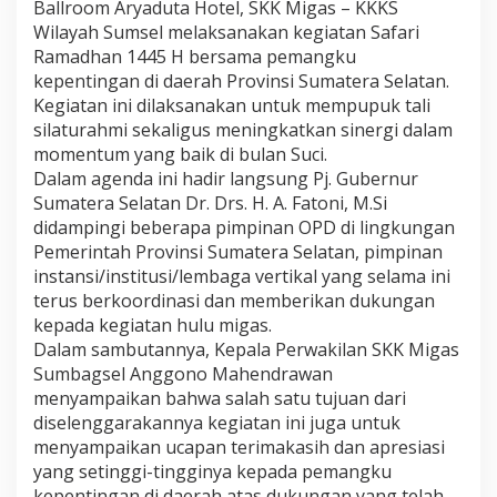
Ballroom Aryaduta Hotel, SKK Migas – KKKS
d
h
Wilayah Sumsel melaksanakan kegiatan Safari
a
Ramadhan 1445 H bersama pemangku
n
kepentingan di daerah Provinsi Sumatera Selatan.
S
Kegiatan ini dilaksanakan untuk mempupuk tali
K
silaturahmi sekaligus meningkatkan sinergi dalam
K
M
momentum yang baik di bulan Suci.
i
Dalam agenda ini hadir langsung Pj. Gubernur
g
Sumatera Selatan Dr. Drs. H. A. Fatoni, M.Si
a
didampingi beberapa pimpinan OPD di lingkungan
s
–
Pemerintah Provinsi Sumatera Selatan, pimpinan
K
instansi/institusi/lembaga vertikal yang selama ini
K
terus berkoordinasi dan memberikan dukungan
K
kepada kegiatan hulu migas.
S
Dalam sambutannya, Kepala Perwakilan SKK Migas
W
i
Sumbagsel Anggono Mahendrawan
l
menyampaikan bahwa salah satu tujuan dari
a
diselenggarakannya kegiatan ini juga untuk
y
menyampaikan ucapan terimakasih dan apresiasi
a
h
yang setinggi-tingginya kepada pemangku
S
kepentingan di daerah atas dukungan yang telah