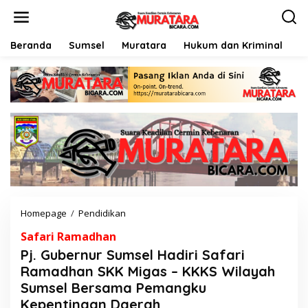
L
e
w
a
Beranda
Sumsel
Muratara
Hukum dan Kriminal
P
t
i
k
e
k
o
n
t
e
n
Homepage
/
Pendidikan
P
j
Safari Ramadhan
.
G
Pj. Gubernur Sumsel Hadiri Safari
u
Ramadhan SKK Migas – KKKS Wilayah
b
Sumsel Bersama Pemangku
e
r
Kepentingan Daerah