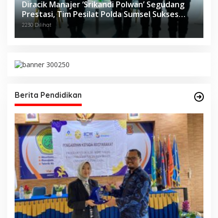
Diracik Manajer ‘Srikandi Polwan’ Segudang
Prestasi, Tim Pesilat Polda Sumsel Sukses
Diajang Kejurnas Menpora Cup II 2024
2230 Dilihat
Berita Pendidikan