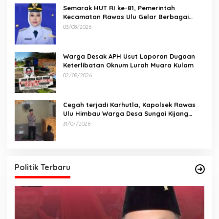
Semarak HUT RI ke-81, Pemerintah
Kecamatan Rawas Ulu Gelar Berbagai
Lomba
03/08/2026
Warga Desak APH Usut Laporan Dugaan
Keterlibatan Oknum Lurah Muara Kulam
02/08/2026
Cegah terjadi Karhutla, Kapolsek Rawas
Ulu Himbau Warga Desa Sungai Kijang
Sesuai Maklumat Kapolda Sumsel
31/07/2026
Politik Terbaru