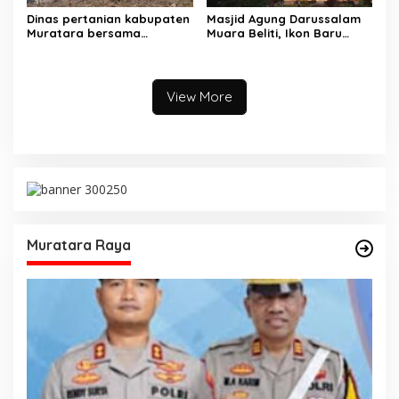
Dinas pertanian kabupaten
Masjid Agung Darussalam
Muratara bersama
Muara Beliti, Ikon Baru
Gapoktan tanam padi di
Kabupaten Musi Rawas
lokasi lahan cetak sawah di
Yang Memukau
desa lesung batu muda
View More
Muratara Raya