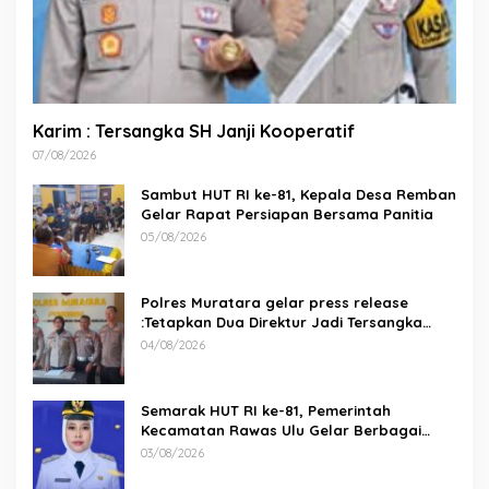
Karim : Tersangka SH Janji Kooperatif
07/08/2026
Sambut HUT RI ke-81, Kepala Desa Remban
Gelar Rapat Persiapan Bersama Panitia
05/08/2026
Polres Muratara gelar press release
:Tetapkan Dua Direktur Jadi Tersangka
Kecelakaan Maut antara Bus ALS dan
04/08/2026
Tangki BBM Tewaskan 19 Orang
Semarak HUT RI ke-81, Pemerintah
Kecamatan Rawas Ulu Gelar Berbagai
Lomba
03/08/2026