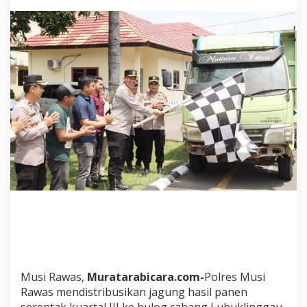
R
a
w
a
s
D
i
s
t
r
i
b
u
s
i
H
a
s
i
l
P
a
Musi Rawas,
Muratarabicara.com-
Polres Musi
n
Rawas mendistribusikan jagung hasil panen
e
n