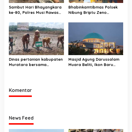
Sambut Hari Bhayangkara
Bhabinkamtibmas Polsek
ke-80, Polres Musi Rawas
Nibung Briptu Zeno
Hadir Bangun Jembatan
Dampingi Penyaluran Bibit
dan Perkuat Akses Warga
Jagung untuk 3 Kelompok
Jayaloka
Tani
Dinas pertanian kabupaten
Masjid Agung Darussalam
Muratara bersama
Muara Beliti, Ikon Baru
Gapoktan tanam padi di
Kabupaten Musi Rawas
lokasi lahan cetak sawah di
Yang Memukau
desa lesung batu muda
Komentar
News Feed