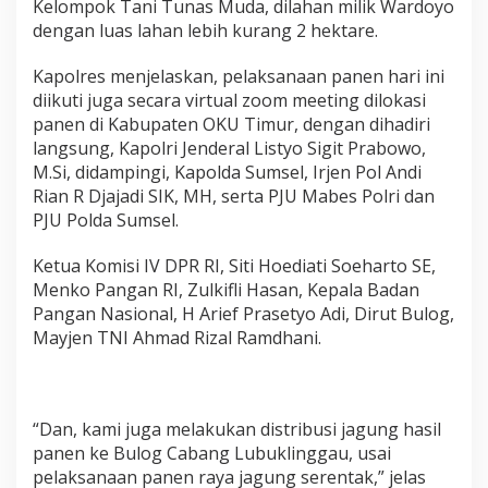
Kelompok Tani Tunas Muda, dilahan milik Wardoyo
n
dengan luas lahan lebih kurang 2 hektare.
g
L
Kapolres menjelaskan, pelaksanaan panen hari ini
u
b
diikuti juga secara virtual zoom meeting dilokasi
u
panen di Kabupaten OKU Timur, dengan dihadiri
k
langsung, Kapolri Jenderal Listyo Sigit Prabowo,
l
M.Si, didampingi, Kapolda Sumsel, Irjen Pol Andi
i
n
Rian R Djajadi SIK, MH, serta PJU Mabes Polri dan
g
PJU Polda Sumsel.
g
a
Ketua Komisi IV DPR RI, Siti Hoediati Soeharto SE,
u
Menko Pangan RI, Zulkifli Hasan, Kepala Badan
Pangan Nasional, H Arief Prasetyo Adi, Dirut Bulog,
Mayjen TNI Ahmad Rizal Ramdhani.
“Dan, kami juga melakukan distribusi jagung hasil
panen ke Bulog Cabang Lubuklinggau, usai
pelaksanaan panen raya jagung serentak,” jelas