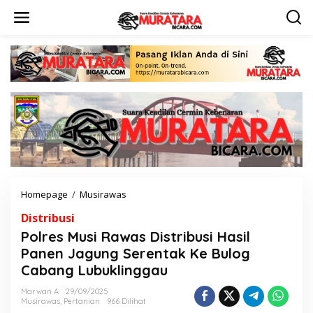
L
e
w
a
t
i
k
e
k
o
n
t
e
n
Homepage
/
Musirawas
P
o
Distribusi
l
r
Polres Musi Rawas Distribusi Hasil
e
Panen Jagung Serentak Ke Bulog
s
Cabang Lubuklinggau
M
u
Marwan A
29/09/2025
s
Musirawas
,
Pertanian
966 Dilihat
i