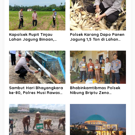
Kapolsek Rupit Tinjau
Polsek Karang Dapo Panen
Lahan Jagung Binaan,
Jagung 1,5 Ton di Lahan
Dukung Program
Binaan Desa Setia Marga
Ketahanan Pangan di Desa
Batu Gajah
Sambut Hari Bhayangkara
Bhabinkamtibmas Polsek
ke-80, Polres Musi Rawas
Nibung Briptu Zeno
Hadir Bangun Jembatan
Dampingi Penyaluran Bibit
dan Perkuat Akses Warga
Jagung untuk 3 Kelompok
Jayaloka
Tani