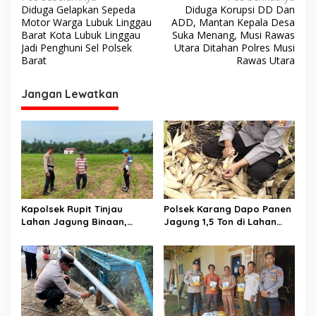
N
Diduga Gelapkan Sepeda
Diduga Korupsi DD Dan
a
Motor Warga Lubuk Linggau
ADD, Mantan Kepala Desa
v
Barat Kota Lubuk Linggau
Suka Menang, Musi Rawas
Jadi Penghuni Sel Polsek
Utara Ditahan Polres Musi
i
Barat
Rawas Utara
g
Jangan Lewatkan
a
s
i
p
o
s
Kapolsek Rupit Tinjau
Polsek Karang Dapo Panen
Lahan Jagung Binaan,
Jagung 1,5 Ton di Lahan
Dukung Program
Binaan Desa Setia Marga
Ketahanan Pangan di Desa
Batu Gajah