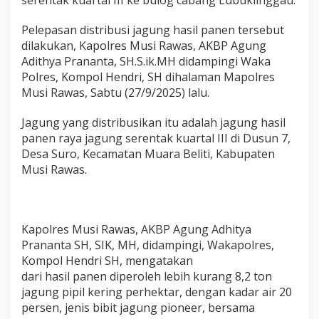
serentak kuartal III ke bulog cabang Lubuklinggau.
J
a
Pelepasan distribusi jagung hasil panen tersebut
g
dilakukan, Kapolres Musi Rawas, AKBP Agung
u
Adithya Prananta, SH.S.ik.MH didampingi Waka
n
g
Polres, Kompol Hendri, SH dihalaman Mapolres
S
Musi Rawas, Sabtu (27/9/2025) lalu.
e
r
Jagung yang distribusikan itu adalah jagung hasil
e
panen raya jagung serentak kuartal III di Dusun 7,
n
t
Desa Suro, Kecamatan Muara Beliti, Kabupaten
a
Musi Rawas.
k
K
e
B
u
Kapolres Musi Rawas, AKBP Agung Adhitya
l
Prananta SH, SIK, MH, didampingi, Wakapolres,
o
Kompol Hendri SH, mengatakan
g
dari hasil panen diperoleh lebih kurang 8,2 ton
C
jagung pipil kering perhektar, dengan kadar air 20
a
b
persen, jenis bibit jagung pioneer, bersama
a