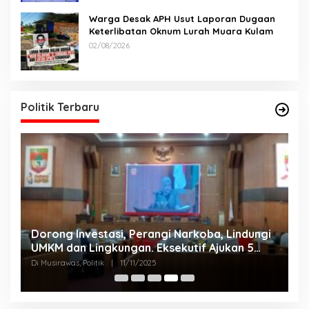
Warga Desak APH Usut Laporan Dugaan
Keterlibatan Oknum Lurah Muara Kulam
02/08/2026
Politik Terbaru
Dorong Investasi, Perangi Narkoba, Lindungi
A
UMKM dan Lingkungan. Eksekutif Ajukan 5
2
Raperda Strategis.
Di Musirawas, Politik
|
11/11/2025
Di