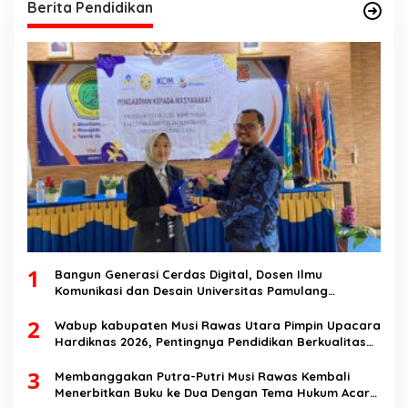
Berita Pendidikan
1
Bangun Generasi Cerdas Digital, Dosen Ilmu
Komunikasi dan Desain Universitas Pamulang
Sosialisasikan Bahaya Disinformasi AI dan Hate
2
Speech di SMK Ikhlas Jawilan
Wabup kabupaten Musi Rawas Utara Pimpin Upacara
Hardiknas 2026, Pentingnya Pendidikan Berkualitas
dan berakhlak
3
Membanggakan Putra-Putri Musi Rawas Kembali
Menerbitkan Buku ke Dua Dengan Tema Hukum Acara