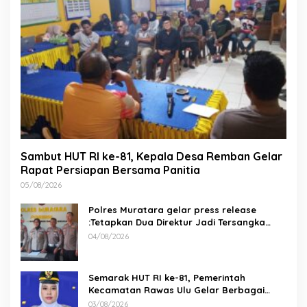
Sambut HUT RI ke-81, Kepala Desa Remban Gelar
Rapat Persiapan Bersama Panitia
05/08/2026
Polres Muratara gelar press release
:Tetapkan Dua Direktur Jadi Tersangka
Kecelakaan Maut antara Bus ALS dan
04/08/2026
Tangki BBM Tewaskan 19 Orang
Semarak HUT RI ke-81, Pemerintah
Kecamatan Rawas Ulu Gelar Berbagai
Lomba
03/08/2026