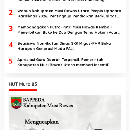
Sosialisasikan Bahaya Disinformasi AI dan Hate
2
Speech di SMK Ikhlas Jawilan
Wabup kabupaten Musi Rawas Utara Pimpin Upacara
Hardiknas 2026, Pentingnya Pendidikan Berkualitas
dan berakhlak
3
Membanggakan Putra-Putri Musi Rawas Kembali
Menerbitkan Buku ke Dua Dengan Tema Hukum Acara
Perdata
4
Beasiswa Non-ikatan Dinas SKK Migas-PHR Buka
Harapan Generasi Muda PALI
5
Apresiasi Guru Daerah Terpencil. Pemerintah
Kabupaten Musi Rawas Utara memberi Insentif
Tambahan
HUT Mura 83