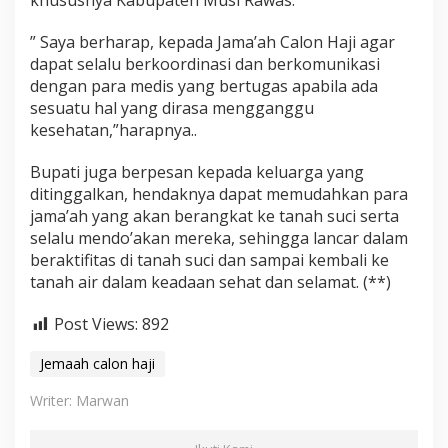
khususnya Kabupaten Musi Rawas.
u
d
” Saya berharap, kepada Jama’ah Calon Haji agar
dapat selalu berkoordinasi dan berkomunikasi
dengan para medis yang bertugas apabila ada
sesuatu hal yang dirasa mengganggu
kesehatan,”harapnya..
Bupati juga berpesan kepada keluarga yang
ditinggalkan, hendaknya dapat memudahkan para
jama’ah yang akan berangkat ke tanah suci serta
selalu mendo’akan mereka, sehingga lancar dalam
beraktifitas di tanah suci dan sampai kembali ke
tanah air dalam keadaan sehat dan selamat. (**)
Post Views:
892
Jemaah calon haji
Writer: Marwan