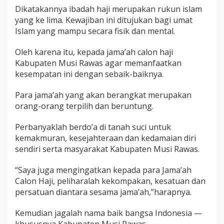
a
Dikatakannya ibadah haji merupakan rukun islam
t
yang ke lima. Kewajiban ini ditujukan bagi umat
i
Islam yang mampu secara fisik dan mental.
M
u
s
Oleh karena itu, kepada jama’ah calon haji
i
Kabupaten Musi Rawas agar memanfaatkan
R
kesempatan ini dengan sebaik-baiknya.
a
w
Para jama’ah yang akan berangkat merupakan
a
s
orang-orang terpilih dan beruntung.
,
H
Perbanyaklah berdo’a di tanah suci untuk
j
kemakmuran, kesejahteraan dan kedamaian diri
R
sendiri serta masyarakat Kabupaten Musi Rawas.
a
t
n
“Saya juga mengingatkan kepada para Jama’ah
a
Calon Haji, peliharalah kekompakan, kesatuan dan
M
persatuan diantara sesama jama’ah,”harapnya.
a
c
Kemudian jagalah nama baik bangsa Indonesia —
h
m