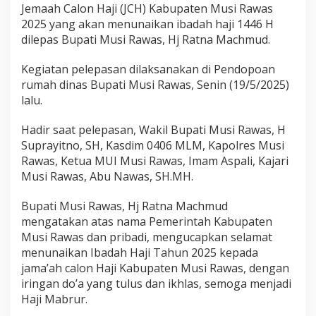
K
Jemaah Calon Haji (JCH) Kabupaten Musi Rawas
e
2025 yang akan menunaikan ibadah haji 1446 H
T
dilepas Bupati Musi Rawas, Hj Ratna Machmud.
a
n
Kegiatan pelepasan dilaksanakan di Pendopoan
a
h
rumah dinas Bupati Musi Rawas, Senin (19/5/2025)
S
lalu.
u
c
Hadir saat pelepasan, Wakil Bupati Musi Rawas, H
i
Suprayitno, SH, Kasdim 0406 MLM, Kapolres Musi
.
I
Rawas, Ketua MUI Musi Rawas, Imam Aspali, Kajari
n
Musi Rawas, Abu Nawas, SH.MH.
i
H
Bupati Musi Rawas, Hj Ratna Machmud
a
mengatakan atas nama Pemerintah Kabupaten
r
a
Musi Rawas dan pribadi, mengucapkan selamat
p
menunaikan Ibadah Haji Tahun 2025 kepada
a
jama’ah calon Haji Kabupaten Musi Rawas, dengan
n
iringan do’a yang tulus dan ikhlas, semoga menjadi
B
Haji Mabrur.
u
p