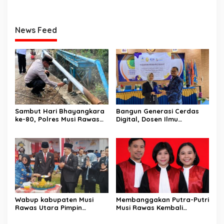
News Feed
Sambut Hari Bhayangkara
Bangun Generasi Cerdas
ke-80, Polres Musi Rawas
Digital, Dosen Ilmu
Hadir Bangun Jembatan
Komunikasi dan Desain
dan Perkuat Akses Warga
Universitas Pamulang
Jayaloka
Sosialisasikan Bahaya
Disinformasi AI dan Hate
Speech di SMK Ikhlas
Jawilan
Wabup kabupaten Musi
Membanggakan Putra-Putri
Rawas Utara Pimpin
Musi Rawas Kembali
Upacara Hardiknas 2026,
Menerbitkan Buku ke Dua
Pentingnya Pendidikan
Dengan Tema Hukum Acara