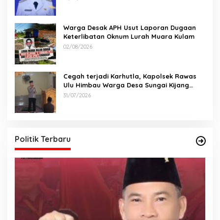
Warga Desak APH Usut Laporan Dugaan
Keterlibatan Oknum Lurah Muara Kulam
02/08/2026
Cegah terjadi Karhutla, Kapolsek Rawas
Ulu Himbau Warga Desa Sungai Kijang
Sesuai Maklumat Kapolda Sumsel
31/07/2026
Politik Terbaru