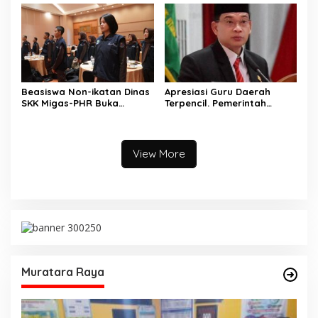
Berkualitas dan berakhlak
Perdata
Beasiswa Non-ikatan Dinas
Apresiasi Guru Daerah
SKK Migas-PHR Buka
Terpencil. Pemerintah
Harapan Generasi Muda
Kabupaten Musi Rawas
PALI
Utara memberi Insentif
Tambahan
View More
Muratara Raya