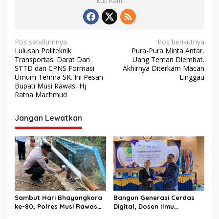
Ikuti Kami
N
Pos sebelumnya
Pos berikutnya
Lulusan Politeknik
Pura-Pura Minta Antar,
a
Transportasi Darat Dan
Uang Teman Diembat.
v
STTD dan CPNS Formasi
Akhirnya Diterkam Macan
Umum Terima SK. Ini Pesan
Linggau
i
Bupati Musi Rawas, Hj
Ratna Machmud
g
a
Jangan Lewatkan
s
i
p
o
s
Sambut Hari Bhayangkara
Bangun Generasi Cerdas
ke-80, Polres Musi Rawas
Digital, Dosen Ilmu
Hadir Bangun Jembatan
Komunikasi dan Desain