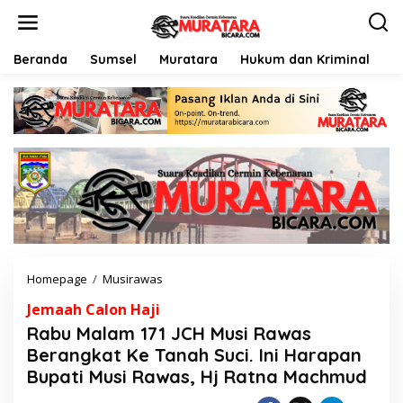
L
e
w
a
Beranda
Sumsel
Muratara
Hukum dan Kriminal
P
t
i
k
e
k
o
n
t
e
n
Homepage
/
Musirawas
R
a
Jemaah Calon Haji
b
u
Rabu Malam 171 JCH Musi Rawas
M
Berangkat Ke Tanah Suci. Ini Harapan
a
Bupati Musi Rawas, Hj Ratna Machmud
l
a