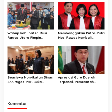
dan Perkuat Akses Warga
Universitas Pamulang
Jayaloka
Sosialisasikan Bahaya
Disinformasi AI dan Hate
Speech di SMK Ikhlas
Jawilan
Wabup kabupaten Musi
Membanggakan Putra-Putri
Rawas Utara Pimpin
Musi Rawas Kembali
Upacara Hardiknas 2026,
Menerbitkan Buku ke Dua
Pentingnya Pendidikan
Dengan Tema Hukum Acara
Berkualitas dan berakhlak
Perdata
Beasiswa Non-ikatan Dinas
Apresiasi Guru Daerah
SKK Migas-PHR Buka
Terpencil. Pemerintah
Harapan Generasi Muda
Kabupaten Musi Rawas
PALI
Utara memberi Insentif
Tambahan
Komentar