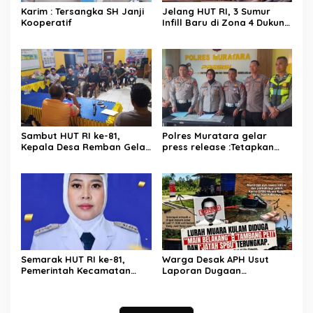
Karim : Tersangka SH Janji
Jelang HUT RI, 3 Sumur
Kooperatif
Infill Baru di Zona 4 Dukung
Kedaulatan Energi
Sambut HUT RI ke-81,
Polres Muratara gelar
Kepala Desa Remban Gelar
press release :Tetapkan
Rapat Persiapan Bersama
Dua Direktur Jadi
Panitia
Tersangka Kecelakaan
Maut antara Bus ALS dan
Tangki BBM Tewaskan 19
Orang
Semarak HUT RI ke-81,
Warga Desak APH Usut
Pemerintah Kecamatan
Laporan Dugaan
Rawas Ulu Gelar Berbagai
Keterlibatan Oknum Lurah
Lomba
Muara Kulam