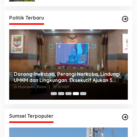
Politik Terbaru
Dorong Investasi, Perangi Narkoba, Lindungi
A
UMKM dan Lingkungan. Eksekutif Ajukan 5
2
Raperda Strategis.
Di Musirawas, Politik
|
11/11/2025
Di
Sumsel Terpopuler