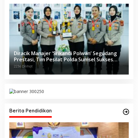
Diracik Manajer ‘Srikandi Polwan’ Segudang
Prestasi, Tim Pesilat Polda Sumsel Sukses
Diajang Kejurnas Menpora Cup II 2024
2236 Dilihat
Berita Pendidikan