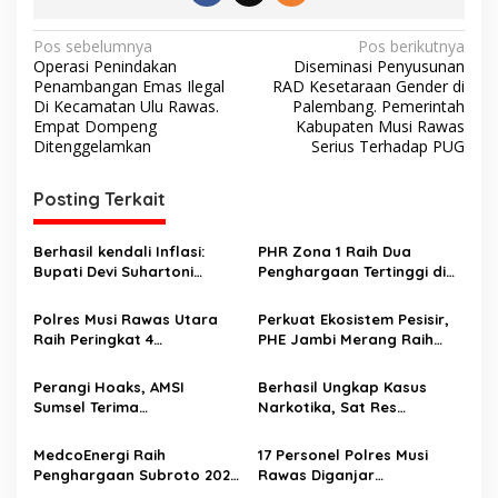
N
Pos sebelumnya
Pos berikutnya
Operasi Penindakan
Diseminasi Penyusunan
a
Penambangan Emas Ilegal
RAD Kesetaraan Gender di
v
Di Kecamatan Ulu Rawas.
Palembang. Pemerintah
Empat Dompeng
Kabupaten Musi Rawas
i
Ditenggelamkan
Serius Terhadap PUG
g
Posting Terkait
a
s
Berhasil kendali Inflasi:
PHR Zona 1 Raih Dua
i
Bupati Devi Suhartoni
Penghargaan Tertinggi di
p
terima apresiasi
Ajang CSR & ESG
pemerintah daerah
Internasional
Polres Musi Rawas Utara
Perkuat Ekosistem Pesisir,
o
berprestasi 2026
Raih Peringkat 4
PHE Jambi Merang Raih
s
Maladministrasi
Penghargaan Gubernur
Penyelenggaraan
Sumsel
Perangi Hoaks, AMSI
Berhasil Ungkap Kasus
Pelayanan Publik
Sumsel Terima
Narkotika, Sat Res
Penghargaan dari Pemprov
Narkoba Polres Musi Rawas
Sumsel
Utara Diganjar
MedcoEnergi Raih
17 Personel Polres Musi
Penghargaan Dari Polda
Penghargaan Subroto 2025
Rawas Diganjar
Sumatera Selatan
untuk Keselamatan dan
Penghargaan