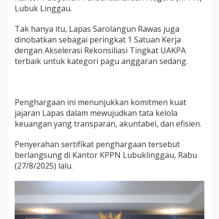
a
Lubuk Linggau.
P
e
Tak hanya itu, Lapas Sarolangun Rawas juga
n
dinobatkan sebagai peringkat 1 Satuan Kerja
g
h
dengan Akselerasi Rekonsiliasi Tingkat UAKPA
a
terbaik untuk kategori pagu anggaran sedang.
r
g
a
a
Penghargaan ini menunjukkan komitmen kuat
n
jajaran Lapas dalam mewujudkan tata kelola
keuangan yang transparan, akuntabel, dan efisien.
Penyerahan sertifikat penghargaan tersebut
berlangsung di Kantor KPPN Lubuklinggau, Rabu
(27/8/2025) lalu.