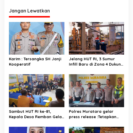
Kinerja Keuangan Hulu
Migas
Jangan Lewatkan
Karim : Tersangka SH Janji
Jelang HUT RI, 3 Sumur
Kooperatif
Infill Baru di Zona 4 Dukung
Kedaulatan Energi
Sambut HUT RI ke-81,
Polres Muratara gelar
Kepala Desa Remban Gelar
press release :Tetapkan
Rapat Persiapan Bersama
Dua Direktur Jadi
Panitia
Tersangka Kecelakaan
Maut antara Bus ALS dan