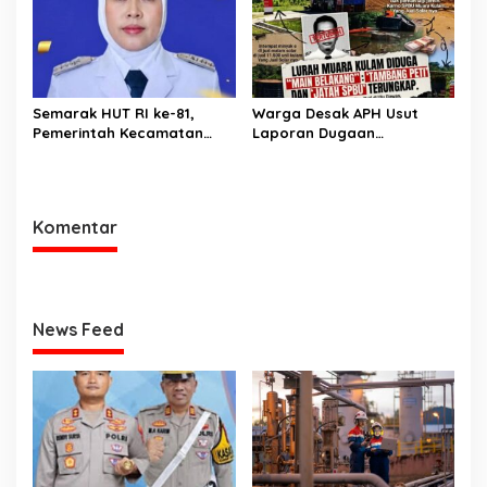
Tangki BBM Tewaskan 19
Orang
Semarak HUT RI ke-81,
Warga Desak APH Usut
Pemerintah Kecamatan
Laporan Dugaan
Rawas Ulu Gelar Berbagai
Keterlibatan Oknum Lurah
Lomba
Muara Kulam
Komentar
News Feed