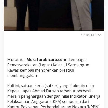
a
s
I
I
I
S
u
r
Oplus_131072
u
l
a
n
g
u
Muratara,
Muratarabicara.com
-Lembaga
n
Pemasyarakatan (Lapas) Kelas III Sarolangun
R
Rawas kembali menorehkan prestasi
a
membanggakan.
w
a
s
Kali ini, satuan kerja (satker) yang dipimpin oleh
T
Kepala Lapas Ahmad Fausan tersebut berhasil
e
meraih penghargaan dengan nilai Indikator Kinerja
r
Pelaksanaan Anggaran (IKPA) sempurna dari
i
m
Kantor Pelayanan Perbendaharaan Negara (KPPN)