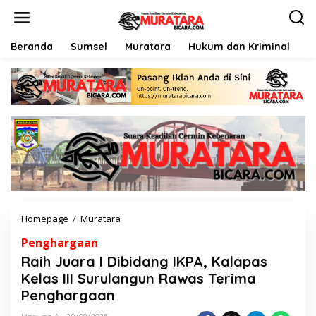
L
e
w
a
Beranda
Sumsel
Muratara
Hukum dan Kriminal
P
t
i
k
e
k
o
n
t
e
n
Homepage
/
Muratara
R
a
Penghargaan
i
h
Raih Juara I Dibidang IKPA, Kalapas
J
Kelas III Surulangun Rawas Terima
u
Penghargaan
a
r