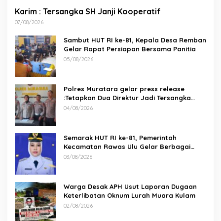
Karim : Tersangka SH Janji Kooperatif
07/08/2026
Sambut HUT RI ke-81, Kepala Desa Remban
Gelar Rapat Persiapan Bersama Panitia
05/08/2026
Polres Muratara gelar press release
:Tetapkan Dua Direktur Jadi Tersangka
Kecelakaan Maut antara Bus ALS dan
04/08/2026
Tangki BBM Tewaskan 19 Orang
Semarak HUT RI ke-81, Pemerintah
Kecamatan Rawas Ulu Gelar Berbagai
Lomba
03/08/2026
Warga Desak APH Usut Laporan Dugaan
Keterlibatan Oknum Lurah Muara Kulam
02/08/2026