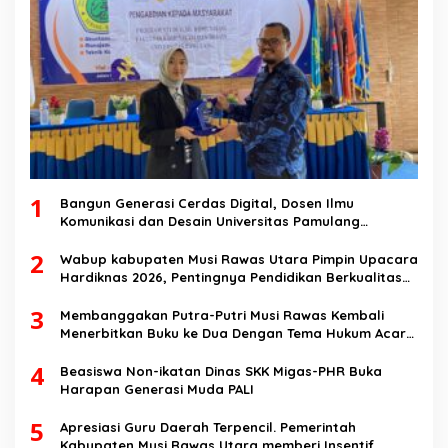
1
Bangun Generasi Cerdas Digital, Dosen Ilmu
Komunikasi dan Desain Universitas Pamulang
Sosialisasikan Bahaya Disinformasi AI dan Hate
2
Speech di SMK Ikhlas Jawilan
Wabup kabupaten Musi Rawas Utara Pimpin Upacara
Hardiknas 2026, Pentingnya Pendidikan Berkualitas
dan berakhlak
3
Membanggakan Putra-Putri Musi Rawas Kembali
Menerbitkan Buku ke Dua Dengan Tema Hukum Acara
Perdata
4
Beasiswa Non-ikatan Dinas SKK Migas-PHR Buka
Harapan Generasi Muda PALI
5
Apresiasi Guru Daerah Terpencil. Pemerintah
Kabupaten Musi Rawas Utara memberi Insentif