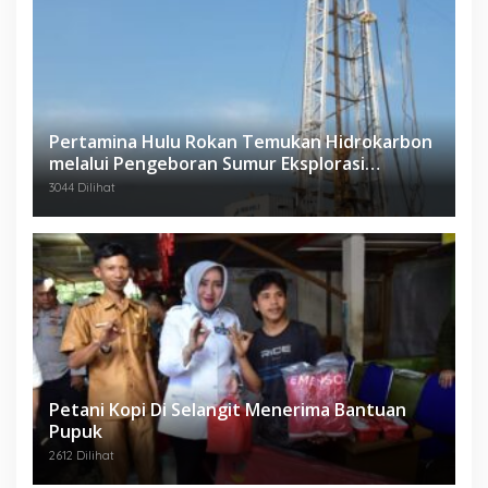
Pertamina Hulu Rokan Temukan Hidrokarbon
melalui Pengeboran Sumur Eksplorasi
Anggrek Violet (AVO)-001
3044 Dilihat
Petani Kopi Di Selangit Menerima Bantuan
Pupuk
2612 Dilihat