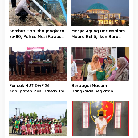
i
p
o
s
Sambut Hari Bhayangkara
Masjid Agung Darussalam
ke-80, Polres Musi Rawas
Muara Beliti, Ikon Baru
Hadir Bangun Jembatan
Kabupaten Musi Rawas
dan Perkuat Akses Warga
Yang Memukau
Jayaloka
Puncak HUT DWP 26
Berbagai Macam
Kabupaten Musi Rawas. Ini
Rangkaian Kegiatan
Kata Bupati Musi Rawas.
Menjelang Puncak HUT DWP
ke 26. Ini Kata Ketua DWP
Musi Rawas.