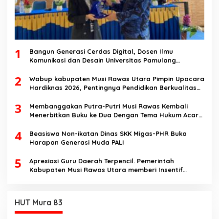
1
Bangun Generasi Cerdas Digital, Dosen Ilmu
Komunikasi dan Desain Universitas Pamulang
Sosialisasikan Bahaya Disinformasi AI dan Hate
2
Speech di SMK Ikhlas Jawilan
Wabup kabupaten Musi Rawas Utara Pimpin Upacara
Hardiknas 2026, Pentingnya Pendidikan Berkualitas
dan berakhlak
3
Membanggakan Putra-Putri Musi Rawas Kembali
Menerbitkan Buku ke Dua Dengan Tema Hukum Acara
Perdata
4
Beasiswa Non-ikatan Dinas SKK Migas-PHR Buka
Harapan Generasi Muda PALI
5
Apresiasi Guru Daerah Terpencil. Pemerintah
Kabupaten Musi Rawas Utara memberi Insentif
Tambahan
HUT Mura 83