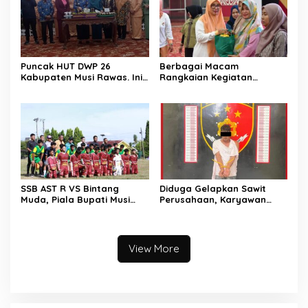
Puncak HUT DWP 26
Berbagai Macam
Kabupaten Musi Rawas. Ini
Rangkaian Kegiatan
Kata Bupati Musi Rawas.
Menjelang Puncak HUT DWP
ke 26. Ini Kata Ketua DWP
Musi Rawas.
SSB AST R VS Bintang
Diduga Gelapkan Sawit
Muda, Piala Bupati Musi
Perusahaan, Karyawan
Rawas 2025, Skor Akhir 6-0
Perusahaan, Diciduk Polsek
Megang Sakti dan Sat
Reskrim Polres Musi Rawas
View More