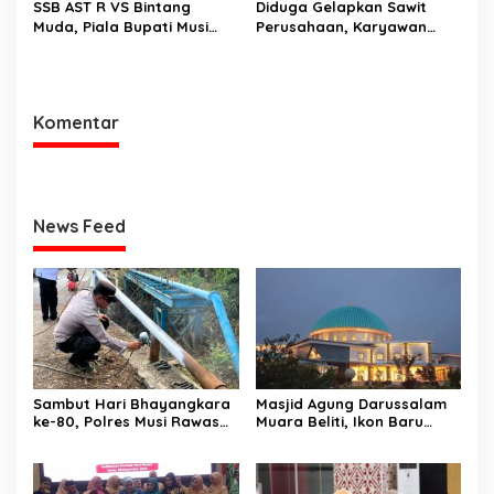
SSB AST R VS Bintang
Diduga Gelapkan Sawit
Muda, Piala Bupati Musi
Perusahaan, Karyawan
Rawas 2025, Skor Akhir 6-0
Perusahaan, Diciduk Polsek
Megang Sakti dan Sat
Reskrim Polres Musi Rawas
Komentar
News Feed
Sambut Hari Bhayangkara
Masjid Agung Darussalam
ke-80, Polres Musi Rawas
Muara Beliti, Ikon Baru
Hadir Bangun Jembatan
Kabupaten Musi Rawas
dan Perkuat Akses Warga
Yang Memukau
Jayaloka