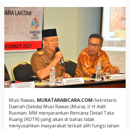
a
n
k
a
n
R
D
T
R
T
i
d
a
k
M
e
m
b
e
Musi Rawas,
MURATARABICARA.COM-
Sekretaris
r
Daerah (Sekda) Musi Rawas (Mura), Ir H Aidil
a
t
Rusman, MM menyarankan Rencana Detail Tata
k
Ruang (RDTR) yang akan di bahas tidak
a
menyusahkan masyarakat terkait alih fungsi lahan
n