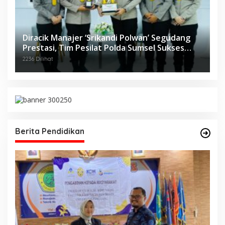
Diracik Manajer ‘Srikandi Polwan’ Segudang
Prestasi, Tim Pesilat Polda Sumsel Sukses
Diajang Kejurnas Menpora Cup II 2024
2236 Dilihat
Berita Pendidikan