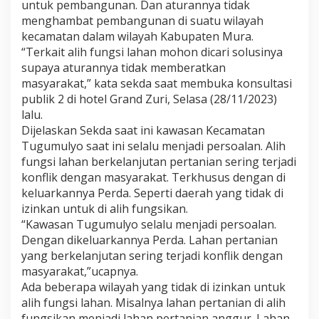
untuk pembangunan. Dan aturannya tidak
M
a
menghambat pembangunan di suatu wilayah
s
kecamatan dalam wilayah Kabupaten Mura.
y
“Terkait alih fungsi lahan mohon dicari solusinya
a
supaya aturannya tidak memberatkan
r
masyarakat,” kata sekda saat membuka konsultasi
a
k
publik 2 di hotel Grand Zuri, Selasa (28/11/2023)
a
lalu.
t
Dijelaskan Sekda saat ini kawasan Kecamatan
Tugumulyo saat ini selalu menjadi persoalan. Alih
fungsi lahan berkelanjutan pertanian sering terjadi
konflik dengan masyarakat. Terkhusus dengan di
keluarkannya Perda. Seperti daerah yang tidak di
izinkan untuk di alih fungsikan.
“Kawasan Tugumulyo selalu menjadi persoalan.
Dengan dikeluarkannya Perda. Lahan pertanian
yang berkelanjutan sering terjadi konflik dengan
masyarakat,”ucapnya.
Ada beberapa wilayah yang tidak di izinkan untuk
alih fungsi lahan. Misalnya lahan pertanian di alih
fungsikan menjadi lahan pertanian anggur. Lahan