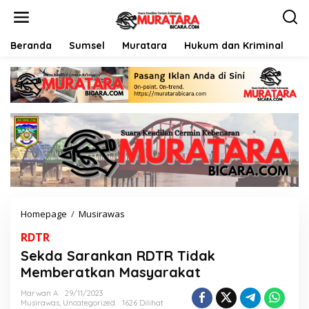
L
e
w
a
Beranda
Sumsel
Muratara
Hukum dan Kriminal
P
t
i
k
e
k
o
n
t
e
n
Homepage
/
Musirawas
S
e
RDTR
k
d
Sekda Sarankan RDTR Tidak
a
Memberatkan Masyarakat
S
a
Marwan A
29/11/2023
r
Musirawas
,
Uncategorized
1626 Dilihat