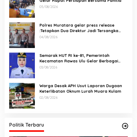
Gelar Rapat Persiapan Bersama Panitia
05/08/2026
Polres Muratara gelar press release
:Tetapkan Dua Direktur Jadi Tersangka
Kecelakaan Maut antara Bus ALS dan
04/08/2026
Tangki BBM Tewaskan 19 Orang
Semarak HUT RI ke-81, Pemerintah
Kecamatan Rawas Ulu Gelar Berbagai
Lomba
03/08/2026
Warga Desak APH Usut Laporan Dugaan
Keterlibatan Oknum Lurah Muara Kulam
02/08/2026
Politik Terbaru