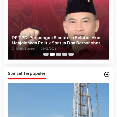
DPD PDI Perjuangan Sumatera Selatan Akan
T
Menjalankan Politik Santun Dan Bersahabat
D
Di Politik, Sumsel
|
06/03/2026
Di
Sumsel Terpopuler