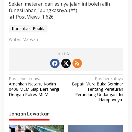
Sekian meteran dari as nya jalan ini boleh alih
fungsi lahan,”pungkasnya. (**)
Post Views:
1,626
Konsultasi Publik
Writer: Marwan
Ikuti Kami
N
Pos sebelumnya
Pos berikutnya
Amankan Nataru, Kodim
Bupati Mura Buka Seminar
a
0406 MLM Siap Bersinergi
Tentang Peraturan
v
Dengan Polres MLM
Perundang-Undangan. Ini
Harapannya
i
g
Jangan Lewatkan
a
s