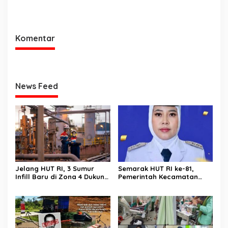
Menteri Nusron Minta
Administrator, Sekjen
Jajaran Utamakan
ATR/BPN: Butuh Pejabat
Kemudahan Layanan bagi
Penggerak Organisasi yang
Masyarakat
Hasilkan Kerja Berdampak
Komentar
bagi Masyarakat
News Feed
Jelang HUT RI, 3 Sumur
Semarak HUT RI ke-81,
Infill Baru di Zona 4 Dukung
Pemerintah Kecamatan
Kedaulatan Energi
Rawas Ulu Gelar Berbagai
Lomba