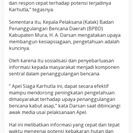
dan respon cepat terhadap potensi terjadinya
a
Karhutla,” tegasnya.
a
n
K
Sementara itu, Kepala Pelaksana (Kalak) Badan
a
Penanggulangan Bencana Daerah (BPBD)
r
Kabupaten Mura, H. A. Darsan mengatakan upaya
h
membangun kesiapsiagaan, pengetahuan adalah
u
t
kuncinya.
l
a
Oleh karena itu sosialisasi dan penyebarluasan
2
informasi kepada masyarakat menjadi komponen
0
sentral dalam penanggulangan bencana.
2
5
” Apel Siaga Karhutla ini, dapat secara efektif
mampu mendorong peningkatan pengetahuan
dimasyarakat terhadap upaya penanggulangan
bencana kabut asap,” kata Darsan saat dibincangi
awak media usai pelaksanaan Apel.
Hal ini melibatkan informasi yang cepat dan tepat
waktu mengenai potensi kebakaran hutan dan