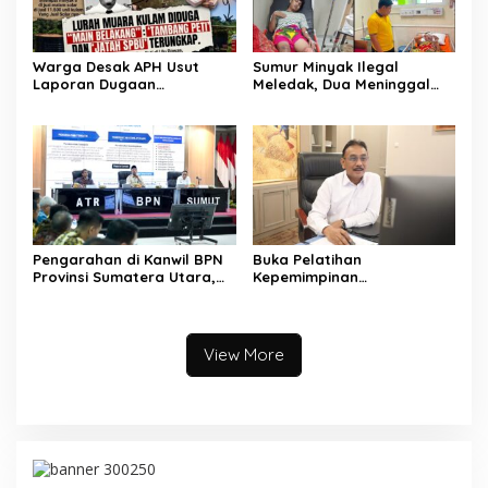
Warga Desak APH Usut
Sumur Minyak Ilegal
Laporan Dugaan
Meledak, Dua Meninggal
Keterlibatan Oknum Lurah
Dunia. Polres Musi Rawas
Muara Kulam
Utara Langsung Respon
Cepat
Pengarahan di Kanwil BPN
Buka Pelatihan
Provinsi Sumatera Utara,
Kepemimpinan
Menteri Nusron Minta
Administrator, Sekjen
Jajaran Utamakan
ATR/BPN: Butuh Pejabat
Kemudahan Layanan bagi
Penggerak Organisasi yang
Masyarakat
Hasilkan Kerja Berdampak
View More
bagi Masyarakat