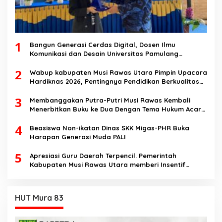
1
Bangun Generasi Cerdas Digital, Dosen Ilmu
Komunikasi dan Desain Universitas Pamulang
Sosialisasikan Bahaya Disinformasi AI dan Hate
2
Speech di SMK Ikhlas Jawilan
Wabup kabupaten Musi Rawas Utara Pimpin Upacara
Hardiknas 2026, Pentingnya Pendidikan Berkualitas
dan berakhlak
3
Membanggakan Putra-Putri Musi Rawas Kembali
Menerbitkan Buku ke Dua Dengan Tema Hukum Acara
Perdata
4
Beasiswa Non-ikatan Dinas SKK Migas-PHR Buka
Harapan Generasi Muda PALI
5
Apresiasi Guru Daerah Terpencil. Pemerintah
Kabupaten Musi Rawas Utara memberi Insentif
Tambahan
HUT Mura 83