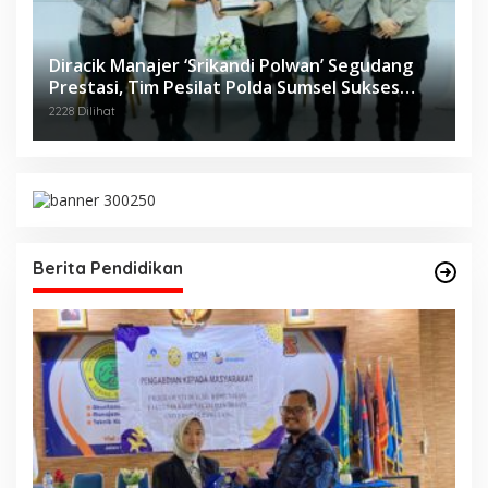
Diracik Manajer ‘Srikandi Polwan’ Segudang
Prestasi, Tim Pesilat Polda Sumsel Sukses
Diajang Kejurnas Menpora Cup II 2024
2228 Dilihat
Berita Pendidikan