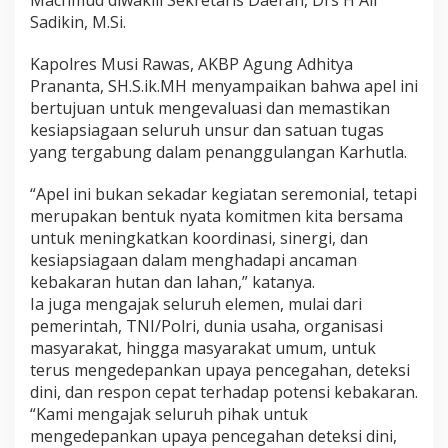
i
Sadikin, M.Si.
R
a
Kapolres Musi Rawas, AKBP Agung Adhitya
w
a
Prananta, SH.S.ik.MH menyampaikan bahwa apel ini
s
bertujuan untuk mengevaluasi dan memastikan
G
kesiapsiagaan seluruh unsur dan satuan tugas
e
yang tergabung dalam penanggulangan Karhutla.
l
a
r
“Apel ini bukan sekadar kegiatan seremonial, tetapi
A
merupakan bentuk nyata komitmen kita bersama
p
untuk meningkatkan koordinasi, sinergi, dan
e
kesiapsiagaan dalam menghadapi ancaman
l
kebakaran hutan dan lahan,” katanya.
K
e
Ia juga mengajak seluruh elemen, mulai dari
s
pemerintah, TNI/Polri, dunia usaha, organisasi
i
masyarakat, hingga masyarakat umum, untuk
a
terus mengedepankan upaya pencegahan, deteksi
p
s
dini, dan respon cepat terhadap potensi kebakaran.
i
“Kami mengajak seluruh pihak untuk
a
mengedepankan upaya pencegahan deteksi dini,
g