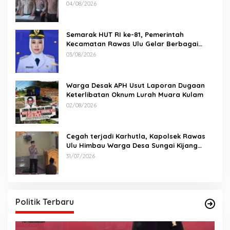
Kecelakaan Maut antara Bus ALS dan
04/08/2026
Tangki BBM Tewaskan 19 Orang
Semarak HUT RI ke-81, Pemerintah
Kecamatan Rawas Ulu Gelar Berbagai
Lomba
03/08/2026
Warga Desak APH Usut Laporan Dugaan
Keterlibatan Oknum Lurah Muara Kulam
02/08/2026
Cegah terjadi Karhutla, Kapolsek Rawas
Ulu Himbau Warga Desa Sungai Kijang
Sesuai Maklumat Kapolda Sumsel
31/07/2026
Politik Terbaru