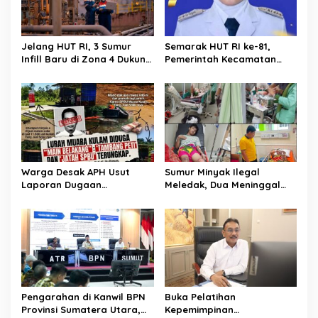
p
o
s
Jelang HUT RI, 3 Sumur
Semarak HUT RI ke-81,
Infill Baru di Zona 4 Dukung
Pemerintah Kecamatan
Kedaulatan Energi
Rawas Ulu Gelar Berbagai
Lomba
Warga Desak APH Usut
Sumur Minyak Ilegal
Laporan Dugaan
Meledak, Dua Meninggal
Keterlibatan Oknum Lurah
Dunia. Polres Musi Rawas
Muara Kulam
Utara Langsung Respon
Cepat
Pengarahan di Kanwil BPN
Buka Pelatihan
Provinsi Sumatera Utara,
Kepemimpinan