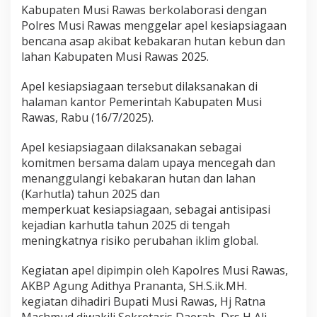
M
Kabupaten Musi Rawas berkolaborasi dengan
u
Polres Musi Rawas menggelar apel kesiapsiagaan
s
bencana asap akibat kebakaran hutan kebun dan
i
lahan Kabupaten Musi Rawas 2025.
R
a
w
Apel kesiapsiagaan tersebut dilaksanakan di
a
halaman kantor Pemerintah Kabupaten Musi
s
Rawas, Rabu (16/7/2025).
B
e
Apel kesiapsiagaan dilaksanakan sebagai
r
s
komitmen bersama dalam upaya mencegah dan
a
menanggulangi kebakaran hutan dan lahan
m
(Karhutla) tahun 2025 dan
a
memperkuat kesiapsiagaan, sebagai antisipasi
P
o
kejadian karhutla tahun 2025 di tengah
l
meningkatnya risiko perubahan iklim global.
r
e
Kegiatan apel dipimpin oleh Kapolres Musi Rawas,
s
AKBP Agung Adithya Prananta, SH.S.ik.MH.
M
u
kegiatan dihadiri Bupati Musi Rawas, Hj Ratna
s
Machmud diwakili Sekretaris Daerah, Drs H Ali