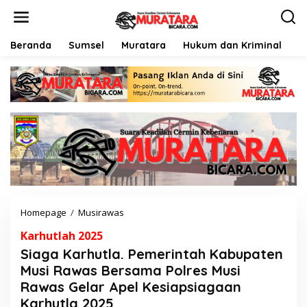
L
e
w
a
Beranda
Sumsel
Muratara
Hukum dan Kriminal
P
t
i
k
e
k
o
n
t
e
n
Homepage
/
Musirawas
S
i
Karhutlah 2025
a
g
Siaga Karhutla. Pemerintah Kabupaten
a
Musi Rawas Bersama Polres Musi
K
Rawas Gelar Apel Kesiapsiagaan
a
r
Karhutla 2025