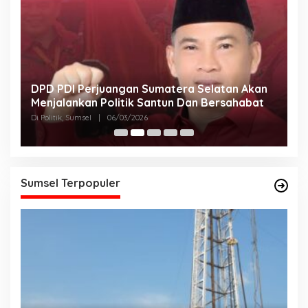
DPD PDI Perjuangan Sumatera Selatan Akan
T
Menjalankan Politik Santun Dan Bersahabat
D
Di Politik, Sumsel
|
06/03/2026
Di
Sumsel Terpopuler