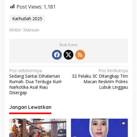
Post Views:
1,181
Karhutlah 2025
Writer: Marwan
Ikuti Kami
N
Pos sebelumnya
Pos berikutnya
Sedang Santai Dihalaman
32 Pelaku 3C Ditangkap Tim
a
Rumah. Dua Terduga Kurir
Macan Reskrim Polres
v
Narkotika Asal Riau
Lubuk Linggau
Disergap
i
g
Jangan Lewatkan
a
s
i