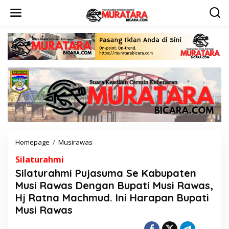
L
e
w
a
t
i
k
e
k
o
n
t
e
n
Homepage
/
Musirawas
S
i
Silaturahmi
l
a
Silaturahmi Pujasuma Se Kabupaten
t
Musi Rawas Dengan Bupati Musi Rawas,
u
Hj Ratna Machmud. Ini Harapan Bupati
r
a
Musi Rawas
h
m