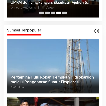
UMKM dan Lingkungan. Eksekutif Ajukan 5
2
Raperda Strategis.
Di Musirawas, Politik
|
11/11/2025
Di
Sumsel Terpopuler
Pertamina Hulu Rokan Temukan Hidrokarbon
melalui Pengeboran Sumur Eksplorasi
Anggrek Violet (AVO)-001
3043 Dilihat