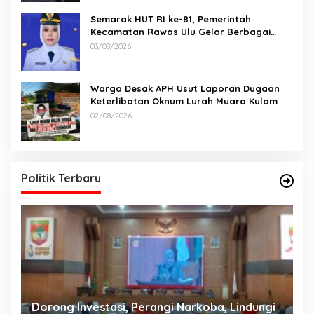
Semarak HUT RI ke-81, Pemerintah
Kecamatan Rawas Ulu Gelar Berbagai
Lomba
03/08/2026
Warga Desak APH Usut Laporan Dugaan
Keterlibatan Oknum Lurah Muara Kulam
02/08/2026
Politik Terbaru
Dorong Investasi, Perangi Narkoba, Lindungi
A