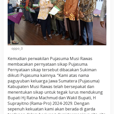
,
H
j
R
a
t
n
a
M
a
oppo_0
c
h
Kemudian perwakilan Pujasuma Musi Rawas
m
u
membacakan pernyataan sikap Pujasuma.
d
Pernyataan sikap tersebut dibacakan Sukiman
.
diikuti Pujasuma kainnya. “Kami atas nama
I
paguyuban keluarga Jawa Sumatera (Pujasuma)
n
Kabupaten Musi Rawas telah bersepakat dan
i
H
menentukan sikap untuk tegak lurus mendukung
a
Bupati Hj Ratna Machmud dan Wakil Bupati, H
r
Suprayitno (Rama-Pro) 2024-2029. Dengan
a
sepenuh kekuatan kami akan berada di garda
p
a