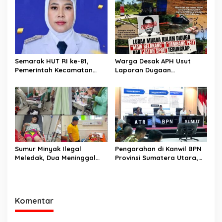
Semarak HUT RI ke-81,
Warga Desak APH Usut
Pemerintah Kecamatan
Laporan Dugaan
Rawas Ulu Gelar Berbagai
Keterlibatan Oknum Lurah
Lomba
Muara Kulam
Sumur Minyak Ilegal
Pengarahan di Kanwil BPN
Meledak, Dua Meninggal
Provinsi Sumatera Utara,
Dunia. Polres Musi Rawas
Menteri Nusron Minta
Utara Langsung Respon
Jajaran Utamakan
Cepat
Kemudahan Layanan bagi
Masyarakat
Komentar