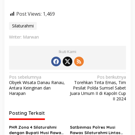
Post Views:
1,469
Silaturahmi
Writer: Marwan
Ikuti Kami
N
Pos sebelumnya
Pos berikutnya
Obyek Wisata Danau Ranau,
Torehkan Tinta Emas, Tim
a
Antara Keinginan dan
Pesilat Polda Sumsel Sabet
v
Harapan
Juara Umum II di Kapolri Cup
II 2024
i
g
Posting Terkait
a
s
PHR Zona 4 Silaturahmi
Satbinmas Polres Musi
dengan Bupati Musi Rawas
Rawas Silaturahmi Lintas