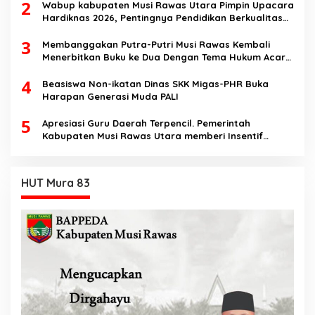
2
Speech di SMK Ikhlas Jawilan
Wabup kabupaten Musi Rawas Utara Pimpin Upacara
Hardiknas 2026, Pentingnya Pendidikan Berkualitas
dan berakhlak
3
Membanggakan Putra-Putri Musi Rawas Kembali
Menerbitkan Buku ke Dua Dengan Tema Hukum Acara
Perdata
4
Beasiswa Non-ikatan Dinas SKK Migas-PHR Buka
Harapan Generasi Muda PALI
5
Apresiasi Guru Daerah Terpencil. Pemerintah
Kabupaten Musi Rawas Utara memberi Insentif
Tambahan
HUT Mura 83