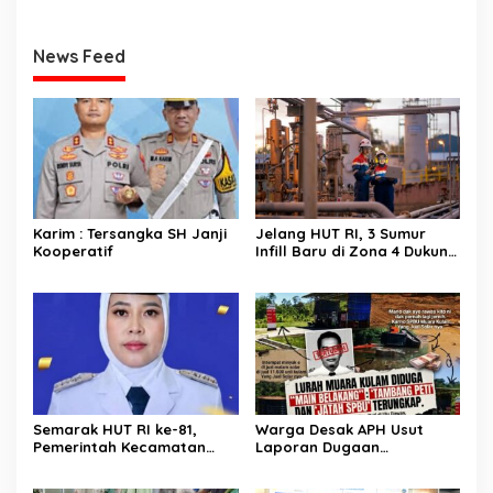
News Feed
Karim : Tersangka SH Janji
Jelang HUT RI, 3 Sumur
Kooperatif
Infill Baru di Zona 4 Dukung
Kedaulatan Energi
Semarak HUT RI ke-81,
Warga Desak APH Usut
Pemerintah Kecamatan
Laporan Dugaan
Rawas Ulu Gelar Berbagai
Keterlibatan Oknum Lurah
Lomba
Muara Kulam