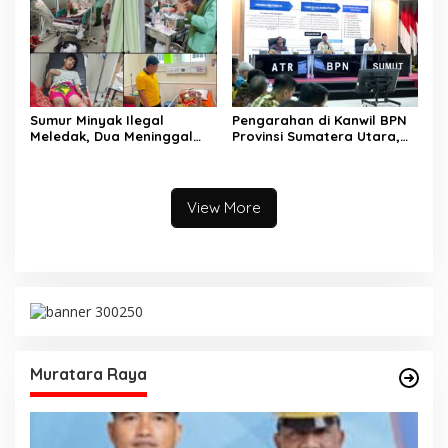
Sumur Minyak Ilegal
Pengarahan di Kanwil BPN
Meledak, Dua Meninggal
Provinsi Sumatera Utara,
Dunia. Polres Musi Rawas
Menteri Nusron Minta
Utara Langsung Respon
Jajaran Utamakan
Cepat
Kemudahan Layanan bagi
Masyarakat
View More
Muratara Raya