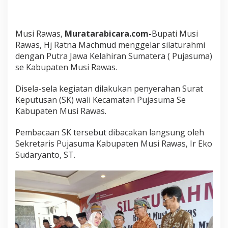
a
w
a
Musi Rawas,
Muratarabicara.com-
Bupati Musi
s
D
Rawas, Hj Ratna Machmud menggelar silaturahmi
e
dengan Putra Jawa Kelahiran Sumatera ( Pujasuma)
n
se Kabupaten Musi Rawas.
g
a
Disela-sela kegiatan dilakukan penyerahan Surat
n
B
Keputusan (SK) wali Kecamatan Pujasuma Se
u
Kabupaten Musi Rawas.
p
a
Pembacaan SK tersebut dibacakan langsung oleh
t
Sekretaris Pujasuma Kabupaten Musi Rawas, Ir Eko
i
M
Sudaryanto, ST.
u
s
i
R
a
w
a
s