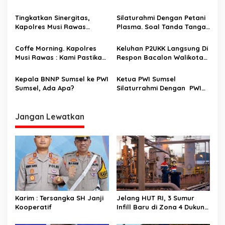
i
Dan Muara Enim, Perkuat
Sektoral Dengan Sat Pol
p
Sinergi Dukung Ketahanan
PP Damkar dan Dinkes
Tingkatkan Sinergitas,
Silaturahmi Dengan Petani
Energi Nasional
Bahas Persiapan
Kapolres Musi Rawas
Plasma. Soal Tanda Tangan
o
Latkatpuan
Beserta PJU Silaturahmi ke
Mudah, Yang Penting Kenal
Bhabinkamtibmas
s
Kodim 0406 Lubuklinggau
Dulu
Coffe Morning. Kapolres
Keluhan P2UKK Langsung Di
Musi Rawas : Kami Pastikan
Respon Bacalon Walikota
Netral, Ada Berita Kiranya
Lubuklinggau, H Rachmad
untuk Konfirmasi Agar
Hidayat (Yoppi Karim)
Kepala BNNP Sumsel ke PWI
Ketua PWI Sumsel
Tidak Timbul Fitnah
Sumsel, Ada Apa?
Silaturrahmi Dengan PWI
Muratara
Jangan Lewatkan
Karim : Tersangka SH Janji
Jelang HUT RI, 3 Sumur
Kooperatif
Infill Baru di Zona 4 Dukung
Kedaulatan Energi