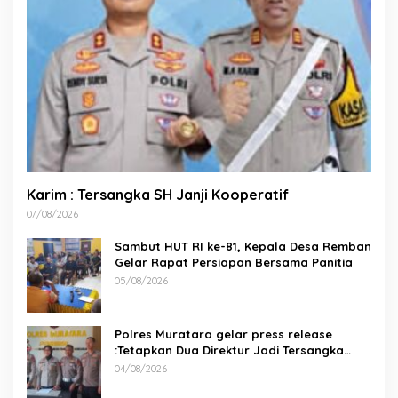
Karim : Tersangka SH Janji Kooperatif
07/08/2026
Sambut HUT RI ke-81, Kepala Desa Remban
Gelar Rapat Persiapan Bersama Panitia
05/08/2026
Polres Muratara gelar press release
:Tetapkan Dua Direktur Jadi Tersangka
Kecelakaan Maut antara Bus ALS dan
04/08/2026
Tangki BBM Tewaskan 19 Orang