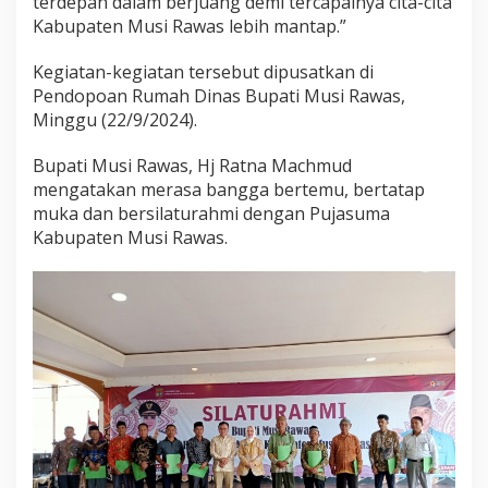
terdepan dalam berjuang demi tercapainya cita-cita
n
Kabupaten Musi Rawas lebih mantap.”
B
u
Kegiatan-kegiatan tersebut dipusatkan di
p
Pendopoan Rumah Dinas Bupati Musi Rawas,
a
t
Minggu (22/9/2024).
i
M
Bupati Musi Rawas, Hj Ratna Machmud
u
mengatakan merasa bangga bertemu, bertatap
s
muka dan bersilaturahmi dengan Pujasuma
i
R
Kabupaten Musi Rawas.
a
w
a
s