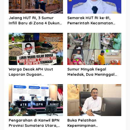
o
s
Jelang HUT RI, 3 Sumur
Semarak HUT RI ke-81,
Infill Baru di Zona 4 Dukung
Pemerintah Kecamatan
Kedaulatan Energi
Rawas Ulu Gelar Berbagai
Lomba
Warga Desak APH Usut
Sumur Minyak Ilegal
Laporan Dugaan
Meledak, Dua Meninggal
Keterlibatan Oknum Lurah
Dunia. Polres Musi Rawas
Muara Kulam
Utara Langsung Respon
Cepat
Pengarahan di Kanwil BPN
Buka Pelatihan
Provinsi Sumatera Utara,
Kepemimpinan