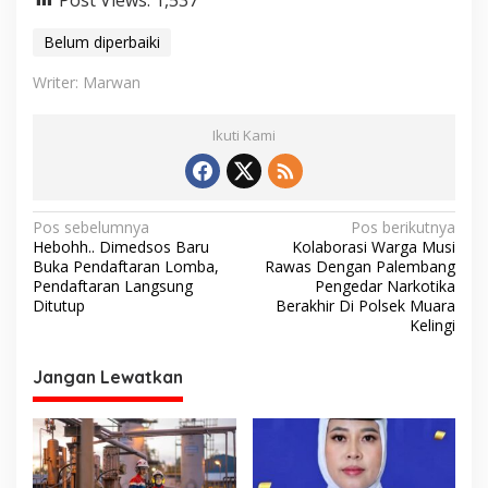
Belum diperbaiki
Writer: Marwan
Ikuti Kami
N
Pos sebelumnya
Pos berikutnya
Hebohh.. Dimedsos Baru
Kolaborasi Warga Musi
a
Buka Pendaftaran Lomba,
Rawas Dengan Palembang
v
Pendaftaran Langsung
Pengedar Narkotika
Ditutup
Berakhir Di Polsek Muara
i
Kelingi
g
Jangan Lewatkan
a
s
i
p