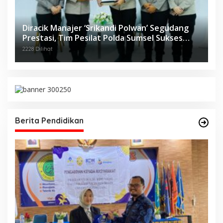
Diracik Manajer ‘Srikandi Polwan’ Segudang
Prestasi, Tim Pesilat Polda Sumsel Sukses
Diajang Kejurnas Menpora Cup II 2024
2228 Dilihat
Berita Pendidikan