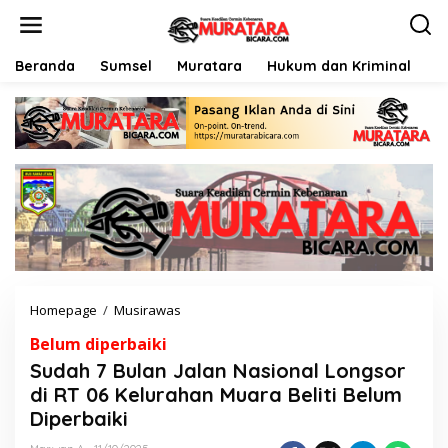
L
e
w
a
Beranda
Sumsel
Muratara
Hukum dan Kriminal
P
t
i
k
e
k
o
n
t
e
n
Homepage
/
Musirawas
S
u
Belum diperbaiki
d
a
Sudah 7 Bulan Jalan Nasional Longsor
h
di RT 06 Kelurahan Muara Beliti Belum
7
Diperbaiki
B
u