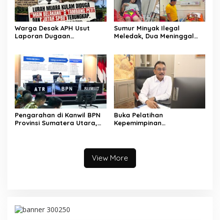
Warga Desak APH Usut
Sumur Minyak Ilegal
Laporan Dugaan
Meledak, Dua Meninggal
Keterlibatan Oknum Lurah
Dunia. Polres Musi Rawas
Muara Kulam
Utara Langsung Respon
Cepat
Pengarahan di Kanwil BPN
Buka Pelatihan
Provinsi Sumatera Utara,
Kepemimpinan
Menteri Nusron Minta
Administrator, Sekjen
Jajaran Utamakan
ATR/BPN: Butuh Pejabat
Kemudahan Layanan bagi
Penggerak Organisasi yang
Masyarakat
Hasilkan Kerja Berdampak
View More
bagi Masyarakat