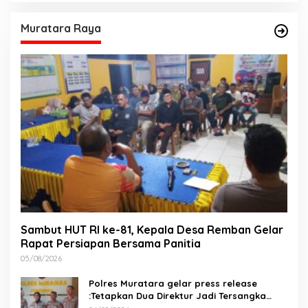
Muratara Raya
Sambut HUT RI ke-81, Kepala Desa Remban Gelar
Rapat Persiapan Bersama Panitia
05/08/2026
Polres Muratara gelar press release
:Tetapkan Dua Direktur Jadi Tersangka
Kecelakaan Maut antara Bus ALS dan