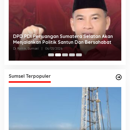
DPD PDI Perjuangan Sumatera Selatan Akan
T
Menjalankan Politik Santun Dan Bersahabat
D
Di Politik, Sumsel
|
06/03/2026
Di
Sumsel Terpopuler