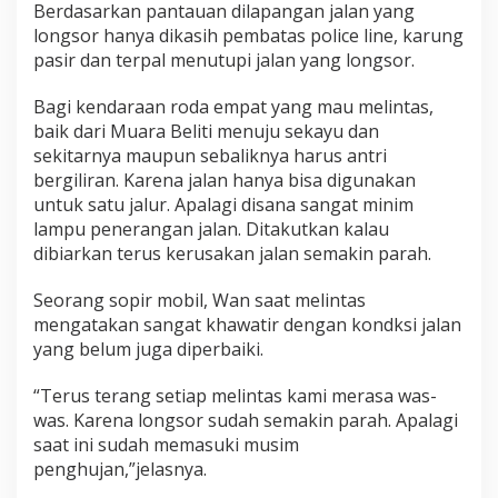
Berdasarkan pantauan dilapangan jalan yang
e
l
longsor hanya dikasih pembatas police line, karung
u
pasir dan terpal menutupi jalan yang longsor.
m
D
Bagi kendaraan roda empat yang mau melintas,
i
baik dari Muara Beliti menuju sekayu dan
p
e
sekitarnya maupun sebaliknya harus antri
r
bergiliran. Karena jalan hanya bisa digunakan
b
untuk satu jalur. Apalagi disana sangat minim
a
lampu penerangan jalan. Ditakutkan kalau
i
dibiarkan terus kerusakan jalan semakin parah.
k
i
Seorang sopir mobil, Wan saat melintas
mengatakan sangat khawatir dengan kondksi jalan
yang belum juga diperbaiki.
“Terus terang setiap melintas kami merasa was-
was. Karena longsor sudah semakin parah. Apalagi
saat ini sudah memasuki musim
penghujan,”jelasnya.