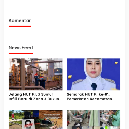
Menteri Nusron Minta
Administrator, Sekjen
Jajaran Utamakan
ATR/BPN: Butuh Pejabat
Kemudahan Layanan bagi
Penggerak Organisasi yang
Masyarakat
Hasilkan Kerja Berdampak
Komentar
bagi Masyarakat
News Feed
Jelang HUT RI, 3 Sumur
Semarak HUT RI ke-81,
Infill Baru di Zona 4 Dukung
Pemerintah Kecamatan
Kedaulatan Energi
Rawas Ulu Gelar Berbagai
Lomba