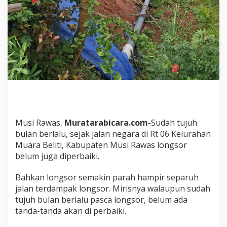
R
T
0
6
K
e
l
u
r
a
h
a
n
Musi Rawas,
Muratarabicara.com-
Sudah tujuh
M
u
bulan berlalu, sejak jalan negara di Rt 06 Kelurahan
a
Muara Beliti, Kabupaten Musi Rawas longsor
r
belum juga diperbaiki.
a
B
Bahkan longsor semakin parah hampir separuh
e
l
jalan terdampak longsor. Mirisnya walaupun sudah
i
tujuh bulan berlalu pasca longsor, belum ada
t
tanda-tanda akan di perbaiki.
i
B