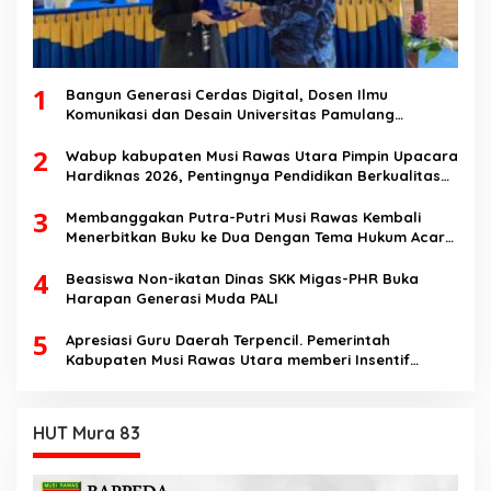
1
Bangun Generasi Cerdas Digital, Dosen Ilmu
Komunikasi dan Desain Universitas Pamulang
Sosialisasikan Bahaya Disinformasi AI dan Hate
2
Speech di SMK Ikhlas Jawilan
Wabup kabupaten Musi Rawas Utara Pimpin Upacara
Hardiknas 2026, Pentingnya Pendidikan Berkualitas
dan berakhlak
3
Membanggakan Putra-Putri Musi Rawas Kembali
Menerbitkan Buku ke Dua Dengan Tema Hukum Acara
Perdata
4
Beasiswa Non-ikatan Dinas SKK Migas-PHR Buka
Harapan Generasi Muda PALI
5
Apresiasi Guru Daerah Terpencil. Pemerintah
Kabupaten Musi Rawas Utara memberi Insentif
Tambahan
HUT Mura 83