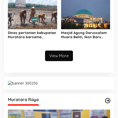
Jayaloka
Tani
Dinas pertanian kabupaten
Masjid Agung Darussalam
Muratara bersama
Muara Beliti, Ikon Baru
Gapoktan tanam padi di
Kabupaten Musi Rawas
lokasi lahan cetak sawah di
Yang Memukau
desa lesung batu muda
View More
Muratara Raya