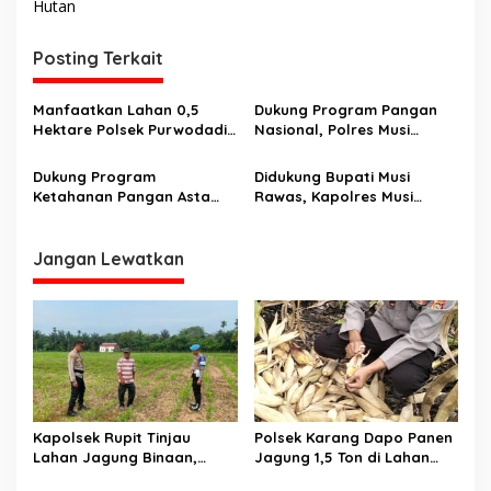
i
Hutan
g
Posting Terkait
a
s
Manfaatkan Lahan 0,5
Dukung Program Pangan
i
Hektare Polsek Purwodadi
Nasional, Polres Musi
p
Polres Musi Rawas (Mura)
Rawas Tanam Jagung di
bersama pondok
Lahan Perhutanan Sosial
Dukung Program
Didukung Bupati Musi
o
pesantren Tanam Jagung
Ketahanan Pangan Asta
Rawas, Kapolres Musi
Bersama
s
Cita Presiden RI.
Rawas Canangkan Tanam
Pemerintah Kabupaten
Jagung 1 Hektar di Setiap
Musi Rawas Utara
Desa dan Kelurahan
Jangan Lewatkan
Berkolaborasi Dengan
Polres Musi Rawas Utara
Lakukan Tanam Jagung
Serentak
Kapolsek Rupit Tinjau
Polsek Karang Dapo Panen
Lahan Jagung Binaan,
Jagung 1,5 Ton di Lahan
Dukung Program
Binaan Desa Setia Marga