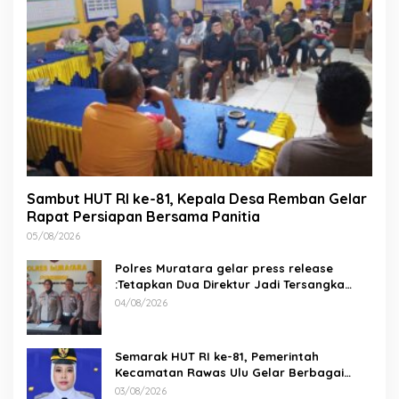
Sambut HUT RI ke-81, Kepala Desa Remban Gelar
Rapat Persiapan Bersama Panitia
05/08/2026
Polres Muratara gelar press release
:Tetapkan Dua Direktur Jadi Tersangka
Kecelakaan Maut antara Bus ALS dan
04/08/2026
Tangki BBM Tewaskan 19 Orang
Semarak HUT RI ke-81, Pemerintah
Kecamatan Rawas Ulu Gelar Berbagai
Lomba
03/08/2026