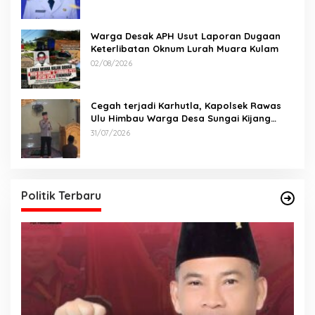
Warga Desak APH Usut Laporan Dugaan
Keterlibatan Oknum Lurah Muara Kulam
02/08/2026
Cegah terjadi Karhutla, Kapolsek Rawas
Ulu Himbau Warga Desa Sungai Kijang
Sesuai Maklumat Kapolda Sumsel
31/07/2026
Politik Terbaru