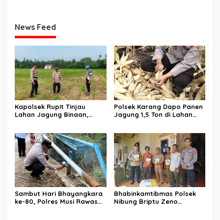
News Feed
Kapolsek Rupit Tinjau
Polsek Karang Dapo Panen
Lahan Jagung Binaan,
Jagung 1,5 Ton di Lahan
Dukung Program
Binaan Desa Setia Marga
Ketahanan Pangan di Desa
Batu Gajah
Sambut Hari Bhayangkara
Bhabinkamtibmas Polsek
ke-80, Polres Musi Rawas
Nibung Briptu Zeno
Hadir Bangun Jembatan
Dampingi Penyaluran Bibit
dan Perkuat Akses Warga
Jagung untuk 3 Kelompok