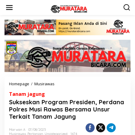
L
e
w
a
t
i
k
e
k
o
n
t
e
n
Homepage
/
Musirawas
S
u
Tanam jagung
k
s
Sukseskan Program Presiden, Perdana
e
Polres Musi Rawas Bersama Unsur
s
Terkait Tanam Jagung
k
a
n
Marwan A
07/08/2025
P
Musirawas
,
Pertanian
,
Uncategorized
1474