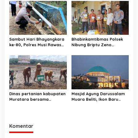
Ketahanan Pangan di Desa
Batu Gajah
Sambut Hari Bhayangkara
Bhabinkamtibmas Polsek
ke-80, Polres Musi Rawas
Nibung Briptu Zeno
Hadir Bangun Jembatan
Dampingi Penyaluran Bibit
dan Perkuat Akses Warga
Jagung untuk 3 Kelompok
Jayaloka
Tani
Dinas pertanian kabupaten
Masjid Agung Darussalam
Muratara bersama
Muara Beliti, Ikon Baru
Gapoktan tanam padi di
Kabupaten Musi Rawas
lokasi lahan cetak sawah di
Yang Memukau
desa lesung batu muda
Komentar