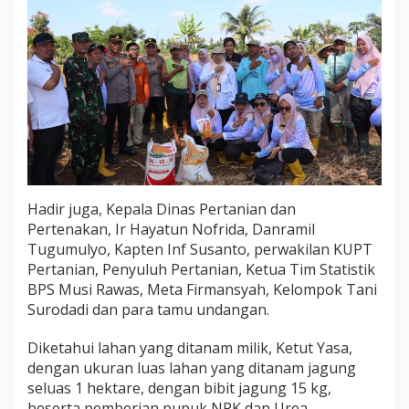
e
r
k
a
i
t
T
a
n
a
m
J
Hadir juga, Kepala Dinas Pertanian dan
a
g
Pertenakan, Ir Hayatun Nofrida, Danramil
u
Tugumulyo, Kapten Inf Susanto, perwakilan KUPT
n
Pertanian, Penyuluh Pertanian, Ketua Tim Statistik
g
BPS Musi Rawas, Meta Firmansyah, Kelompok Tani
Surodadi dan para tamu undangan.
Diketahui lahan yang ditanam milik, Ketut Yasa,
dengan ukuran luas lahan yang ditanam jagung
seluas 1 hektare, dengan bibit jagung 15 kg,
beserta pemberian pupuk NPK dan Urea.