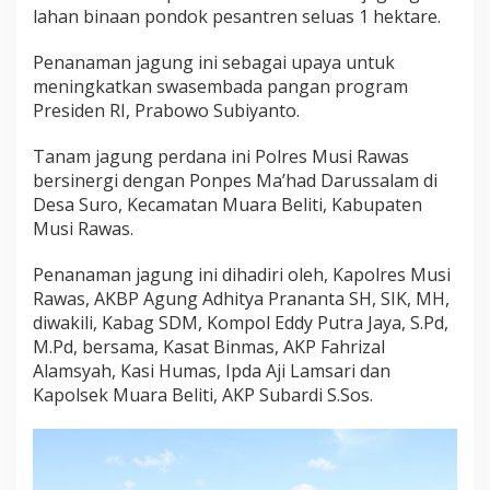
r
lahan binaan pondok pesantren seluas 1 hektare.
e
s
Penanaman jagung ini sebagai upaya untuk
M
meningkatkan swasembada pangan program
u
Presiden RI, Prabowo Subiyanto.
s
i
R
Tanam jagung perdana ini Polres Musi Rawas
a
bersinergi dengan Ponpes Ma’had Darussalam di
w
Desa Suro, Kecamatan Muara Beliti, Kabupaten
a
Musi Rawas.
s
B
e
Penanaman jagung ini dihadiri oleh, Kapolres Musi
r
Rawas, AKBP Agung Adhitya Prananta SH, SIK, MH,
s
diwakili, Kabag SDM, Kompol Eddy Putra Jaya, S.Pd,
a
M.Pd, bersama, Kasat Binmas, AKP Fahrizal
m
a
Alamsyah, Kasi Humas, Ipda Aji Lamsari dan
U
Kapolsek Muara Beliti, AKP Subardi S.Sos.
n
s
u
r
T