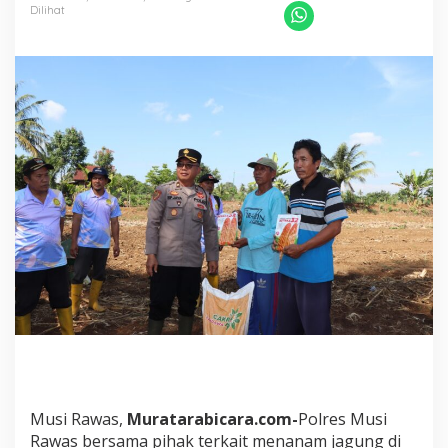
r
Dilihat
o
g
r
a
m
P
r
e
s
i
d
e
n
,
P
e
r
d
a
n
a
P
Musi Rawas,
Muratarabicara.com-
Polres Musi
o
Rawas bersama pihak terkait menanam jagung di
l