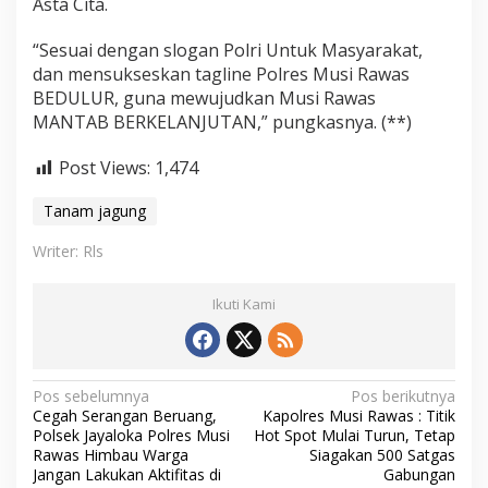
Asta Cita.
“Sesuai dengan slogan Polri Untuk Masyarakat,
dan mensukseskan tagline Polres Musi Rawas
BEDULUR, guna mewujudkan Musi Rawas
MANTAB BERKELANJUTAN,” pungkasnya. (**)
Post Views:
1,474
Tanam jagung
Writer: Rls
Ikuti Kami
N
Pos sebelumnya
Pos berikutnya
Cegah Serangan Beruang,
Kapolres Musi Rawas : Titik
a
Polsek Jayaloka Polres Musi
Hot Spot Mulai Turun, Tetap
v
Rawas Himbau Warga
Siagakan 500 Satgas
Jangan Lakukan Aktifitas di
Gabungan