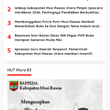
Sosialisasikan Bahaya Disinformasi AI dan Hate
2
Speech di SMK Ikhlas Jawilan
Wabup kabupaten Musi Rawas Utara Pimpin Upacara
Hardiknas 2026, Pentingnya Pendidikan Berkualitas
dan berakhlak
3
Membanggakan Putra-Putri Musi Rawas Kembali
Menerbitkan Buku ke Dua Dengan Tema Hukum Acara
Perdata
4
Beasiswa Non-ikatan Dinas SKK Migas-PHR Buka
Harapan Generasi Muda PALI
5
Apresiasi Guru Daerah Terpencil. Pemerintah
Kabupaten Musi Rawas Utara memberi Insentif
Tambahan
HUT Mura 83