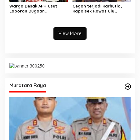
Warga Desak APH Usut
Cegah terjadi Karhutla,
Laporan Dugaan
Kapolsek Rawas Ulu
Keterlibatan Oknum Lurah
Himbau Warga Desa Sungai
Muara Kulam
Kijang Sesuai Maklumat
Kapolda Sumsel
View More
Muratara Raya