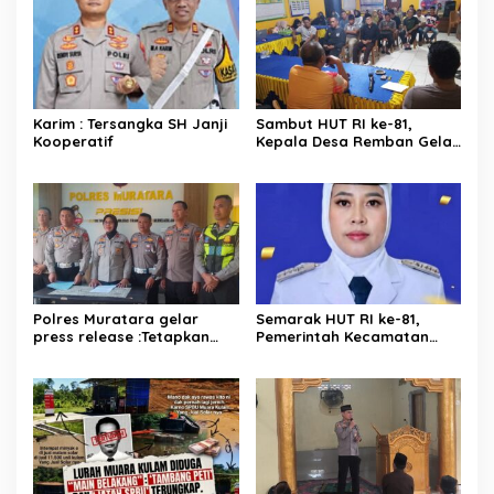
Karim : Tersangka SH Janji
Sambut HUT RI ke-81,
Kooperatif
Kepala Desa Remban Gelar
Rapat Persiapan Bersama
Panitia
Polres Muratara gelar
Semarak HUT RI ke-81,
press release :Tetapkan
Pemerintah Kecamatan
Dua Direktur Jadi
Rawas Ulu Gelar Berbagai
Tersangka Kecelakaan
Lomba
Maut antara Bus ALS dan
Tangki BBM Tewaskan 19
Orang