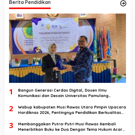
Berita Pendidikan
1
Bangun Generasi Cerdas Digital, Dosen Ilmu
Komunikasi dan Desain Universitas Pamulang
Sosialisasikan Bahaya Disinformasi AI dan Hate
2
Speech di SMK Ikhlas Jawilan
Wabup kabupaten Musi Rawas Utara Pimpin Upacara
Hardiknas 2026, Pentingnya Pendidikan Berkualitas
dan berakhlak
3
Membanggakan Putra-Putri Musi Rawas Kembali
Menerbitkan Buku ke Dua Dengan Tema Hukum Acara
Perdata