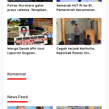
Polres Muratara gelar
Semarak HUT RI ke-81,
press release :Tetapkan
Pemerintah Kecamatan
Dua Direktur Jadi
Rawas Ulu Gelar Berbagai
Tersangka Kecelakaan
Lomba
Maut antara Bus ALS dan
Tangki BBM Tewaskan 19
Orang
Warga Desak APH Usut
Cegah terjadi Karhutla,
Laporan Dugaan
Kapolsek Rawas Ulu
Keterlibatan Oknum Lurah
Himbau Warga Desa Sungai
Muara Kulam
Kijang Sesuai Maklumat
Kapolda Sumsel
Komentar
News Feed