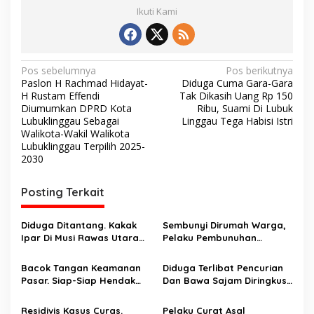
Ikuti Kami
N
Pos sebelumnya
Pos berikutnya
Paslon H Rachmad Hidayat-
Diduga Cuma Gara-Gara
a
H Rustam Effendi
Tak Dikasih Uang Rp 150
v
Diumumkan DPRD Kota
Ribu, Suami Di Lubuk
Lubuklinggau Sebagai
Linggau Tega Habisi Istri
i
Walikota-Wakil Walikota
Lubuklinggau Terpilih 2025-
g
2030
a
s
Posting Terkait
i
p
Diduga Ditantang. Kakak
Sembunyi Dirumah Warga,
Ipar Di Musi Rawas Utara
Pelaku Pembunuhan
o
Dianiaya Hingga Tewas
Masalah Perbatasan Kebun
Oleh Adik Ipar. Pelaku
Ditangkap
s
Bacok Tangan Keamanan
Diduga Terlibat Pencurian
Ditangkap Di Ogan Ilir
Pasar. Siap-Siap Hendak
Dan Bawa Sajam Diringkus
Melarikan Diri Ditangkap
Aparat
Tim Macan Linggau
Residivis Kasus Curas.
Pelaku Curat Asal