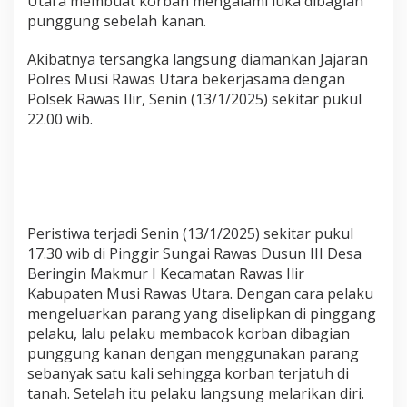
Utara membuat korban mengalami luka dibagian
b
punggung sebelah kanan.
a
c
Akibatnya tersangka langsung diamankan Jajaran
o
k
Polres Musi Rawas Utara bekerjasama dengan
Polsek Rawas Ilir, Senin (13/1/2025) sekitar pukul
22.00 wib.
Peristiwa terjadi Senin (13/1/2025) sekitar pukul
17.30 wib di Pinggir Sungai Rawas Dusun III Desa
Beringin Makmur I Kecamatan Rawas Ilir
Kabupaten Musi Rawas Utara. Dengan cara pelaku
mengeluarkan parang yang diselipkan di pinggang
pelaku, lalu pelaku membacok korban dibagian
punggung kanan dengan menggunakan parang
sebanyak satu kali sehingga korban terjatuh di
tanah. Setelah itu pelaku langsung melarikan diri.