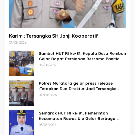
Karim : Tersangka SH Janji Kooperatif
07/08/2026
Sambut HUT RI ke-81, Kepala Desa Remban
Gelar Rapat Persiapan Bersama Panitia
05/08/2026
Polres Muratara gelar press release
:Tetapkan Dua Direktur Jadi Tersangka
Kecelakaan Maut antara Bus ALS dan
04/08/2026
Tangki BBM Tewaskan 19 Orang
Semarak HUT RI ke-81, Pemerintah
Kecamatan Rawas Ulu Gelar Berbagai
Lomba
03/08/2026