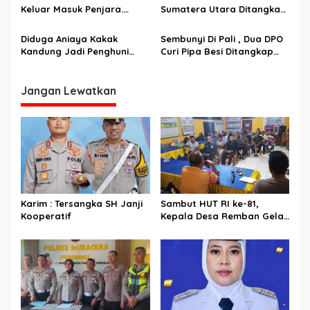
Keluar Masuk Penjara.
Sumatera Utara Ditangkap
Diringkus Reskrim Polsek
Unit Reskrim Polsek Lubuk
Rawas Ilir
Linggau Barat
Diduga Aniaya Kakak
Sembunyi Di Pali , Dua DPO
Kandung Jadi Penghuni
Curi Pipa Besi Ditangkap
Hotel Prodeo Polsek
Tim Landak
Selatan.
Jangan Lewatkan
Karim : Tersangka SH Janji
Sambut HUT RI ke-81,
Kooperatif
Kepala Desa Remban Gelar
Rapat Persiapan Bersama
Panitia