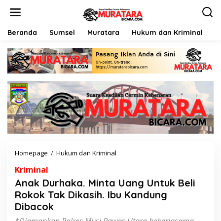
L
e
w
a
Beranda
Sumsel
Muratara
Hukum dan Kriminal
P
t
i
k
e
k
o
n
t
e
n
Homepage
/
Hukum dan Kriminal
A
n
Kriminal
a
k
Anak Durhaka. Minta Uang Untuk Beli
D
Rokok Tak Dikasih. Ibu Kandung
u
Dibacok
r
h