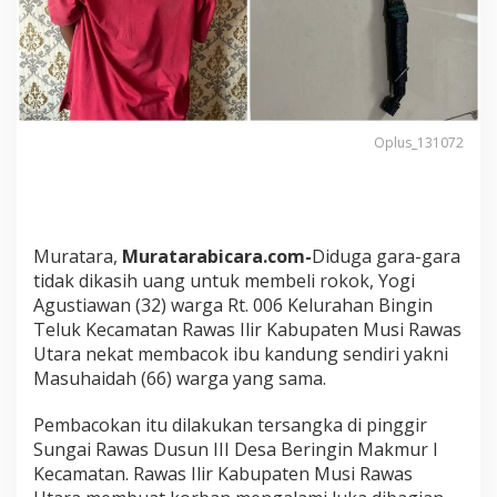
o
k
T
a
k
D
i
Oplus_131072
k
a
s
i
h
.
Muratara,
Muratarabicara.com-
Diduga gara-gara
I
tidak dikasih uang untuk membeli rokok, Yogi
b
Agustiawan (32) warga Rt. 006 Kelurahan Bingin
u
Teluk Kecamatan Rawas Ilir Kabupaten Musi Rawas
K
a
Utara nekat membacok ibu kandung sendiri yakni
n
Masuhaidah (66) warga yang sama.
d
u
Pembacokan itu dilakukan tersangka di pinggir
n
Sungai Rawas Dusun III Desa Beringin Makmur I
g
D
Kecamatan. Rawas Ilir Kabupaten Musi Rawas
i