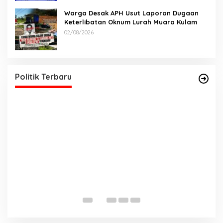
Warga Desak APH Usut Laporan Dugaan
Keterlibatan Oknum Lurah Muara Kulam
02/08/2026
DPD PDI Perjuangan Sumatera Selatan Akan
Menjalankan Politik Santun Dan Bersahabat
Di Politik, Sumsel
|
06/03/2026
Politik Terbaru
T
D
Di