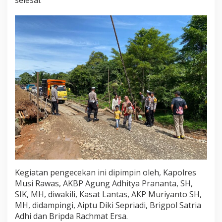
a
n
K
e
s
e
l
a
m
a
t
a
n
D
a
n
C
e
k
Kegiatan pengecekan ini dipimpin oleh, Kapolres
J
Musi Rawas, AKBP Agung Adhitya Prananta, SH,
e
SIK, MH, diwakili, Kasat Lantas, AKP Muriyanto SH,
m
b
MH, didampingi, Aiptu Diki Sepriadi, Brigpol Satria
a
Adhi dan Bripda Rachmat Ersa.
t