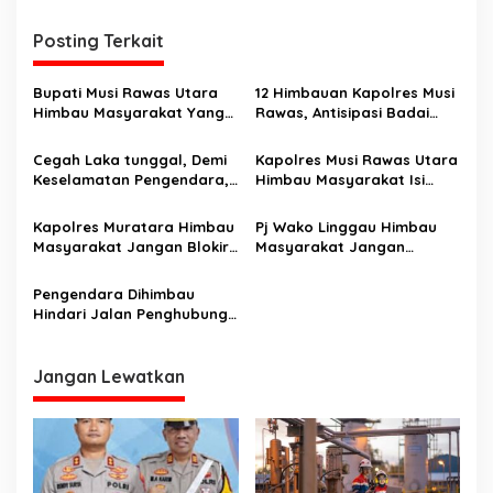
i
Posting Terkait
g
a
Bupati Musi Rawas Utara
12 Himbauan Kapolres Musi
s
Himbau Masyarakat Yang
Rawas, Antisipasi Badai
Belum Terinput Penerima
Siklon Tropis
i
Bantuan, Bisa Input Sendiri
Cegah Laka tunggal, Demi
Kapolres Musi Rawas Utara
p
Keselamatan Pengendara,
Himbau Masyarakat Isi
Satlantas Polres Musi
Malam Pergantian Tahun
o
Rawas Pasang Spanduk
Baru Dengan Kegiatan
Kapolres Muratara Himbau
Pj Wako Linggau Himbau
s
Hati-Hati Di Jembatan
Keagamaan
Masyarakat Jangan Blokir
Masyarakat Jangan
Tanpa Pembatas
Jalinsum, Dipidana 9 Tahun
Jadikan Rumah Ibadah
Tempat Kampanye
Pengendara Dihimbau
Hindari Jalan Penghubung
Mura-PALI
Jangan Lewatkan