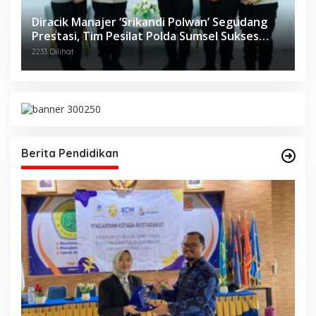
Diracik Manajer ‘Srikandi Polwan’ Segudang
Prestasi, Tim Pesilat Polda Sumsel Sukses
Diajang Kejurnas Menpora Cup II 2024
2233 Dilihat
Berita Pendidikan