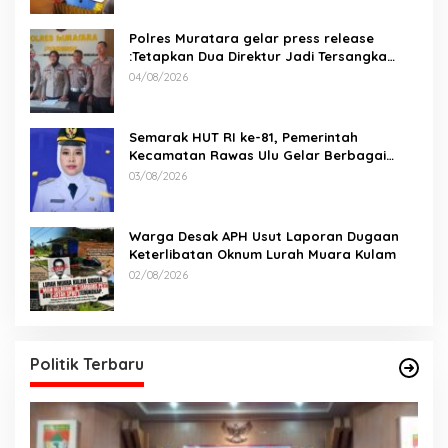
Polres Muratara gelar press release
:Tetapkan Dua Direktur Jadi Tersangka
Kecelakaan Maut antara Bus ALS dan
04/08/2026
Tangki BBM Tewaskan 19 Orang
Semarak HUT RI ke-81, Pemerintah
Kecamatan Rawas Ulu Gelar Berbagai
Lomba
03/08/2026
Warga Desak APH Usut Laporan Dugaan
Keterlibatan Oknum Lurah Muara Kulam
02/08/2026
Politik Terbaru