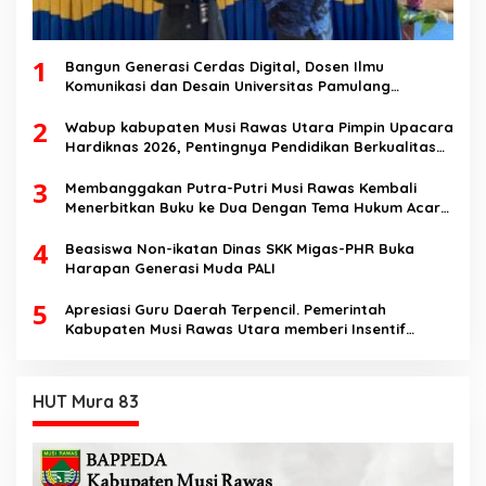
1
Bangun Generasi Cerdas Digital, Dosen Ilmu
Komunikasi dan Desain Universitas Pamulang
Sosialisasikan Bahaya Disinformasi AI dan Hate
2
Speech di SMK Ikhlas Jawilan
Wabup kabupaten Musi Rawas Utara Pimpin Upacara
Hardiknas 2026, Pentingnya Pendidikan Berkualitas
dan berakhlak
3
Membanggakan Putra-Putri Musi Rawas Kembali
Menerbitkan Buku ke Dua Dengan Tema Hukum Acara
Perdata
4
Beasiswa Non-ikatan Dinas SKK Migas-PHR Buka
Harapan Generasi Muda PALI
5
Apresiasi Guru Daerah Terpencil. Pemerintah
Kabupaten Musi Rawas Utara memberi Insentif
Tambahan
HUT Mura 83