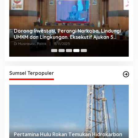
Dorong Investasi, Perangi Narkoba, Lindungi
A
UMKM dan Lingkungan. Eksekutif Ajukan 5
2
Raperda Strategis.
Di Musirawas, Politik
|
11/11/2025
Di
Sumsel Terpopuler
Pertamina Hulu Rokan Temukan Hidrokarbon