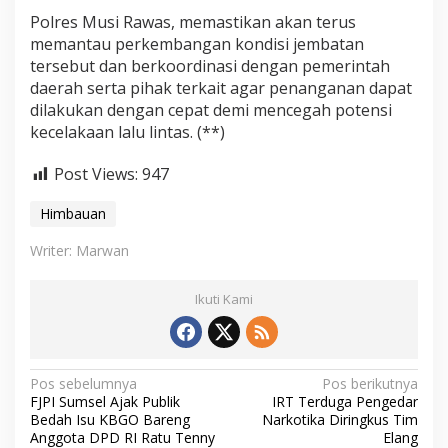
Polres Musi Rawas, memastikan akan terus
memantau perkembangan kondisi jembatan
tersebut dan berkoordinasi dengan pemerintah
daerah serta pihak terkait agar penanganan dapat
dilakukan dengan cepat demi mencegah potensi
kecelakaan lalu lintas. (**)
Post Views:
947
Himbauan
Writer: Marwan
Ikuti Kami
N
Pos sebelumnya
Pos berikutnya
FJPI Sumsel Ajak Publik
IRT Terduga Pengedar
a
Bedah Isu KBGO Bareng
Narkotika Diringkus Tim
v
Anggota DPD RI Ratu Tenny
Elang