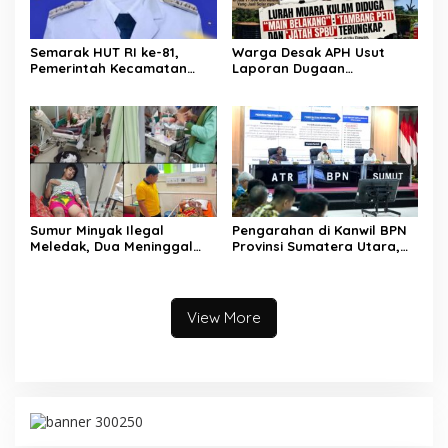
Semarak HUT RI ke-81,
Warga Desak APH Usut
Pemerintah Kecamatan
Laporan Dugaan
Rawas Ulu Gelar Berbagai
Keterlibatan Oknum Lurah
Lomba
Muara Kulam
Sumur Minyak Ilegal
Pengarahan di Kanwil BPN
Meledak, Dua Meninggal
Provinsi Sumatera Utara,
Dunia. Polres Musi Rawas
Menteri Nusron Minta
Utara Langsung Respon
Jajaran Utamakan
Cepat
Kemudahan Layanan bagi
Masyarakat
View More