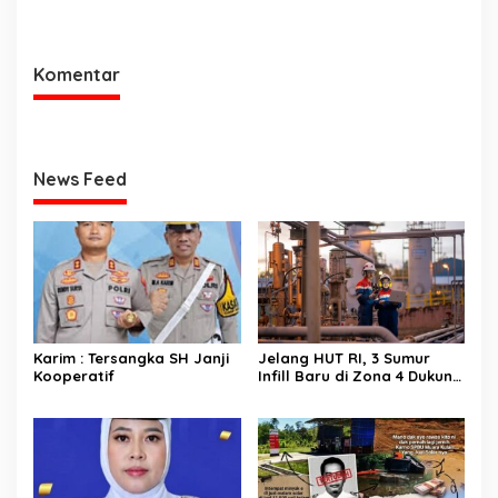
Utara Langsung Respon
Jajaran Utamakan
Cepat
Kemudahan Layanan bagi
Masyarakat
Komentar
News Feed
Karim : Tersangka SH Janji
Jelang HUT RI, 3 Sumur
Kooperatif
Infill Baru di Zona 4 Dukung
Kedaulatan Energi