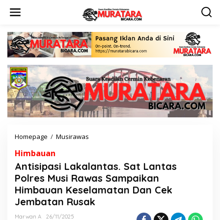
L
e
w
a
t
i
k
e
k
o
n
t
e
n
Homepage
/
Musirawas
A
n
Himbauan
t
i
Antisipasi Lakalantas. Sat Lantas
s
Polres Musi Rawas Sampaikan
i
Himbauan Keselamatan Dan Cek
p
a
Jembatan Rusak
s
i
Marwan A
26/11/2025