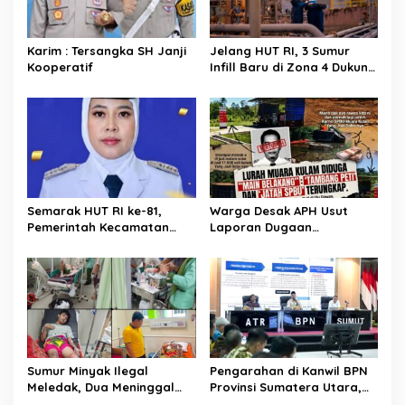
Karim : Tersangka SH Janji
Jelang HUT RI, 3 Sumur
Kooperatif
Infill Baru di Zona 4 Dukung
Kedaulatan Energi
Semarak HUT RI ke-81,
Warga Desak APH Usut
Pemerintah Kecamatan
Laporan Dugaan
Rawas Ulu Gelar Berbagai
Keterlibatan Oknum Lurah
Lomba
Muara Kulam
Sumur Minyak Ilegal
Pengarahan di Kanwil BPN
Meledak, Dua Meninggal
Provinsi Sumatera Utara,
Dunia. Polres Musi Rawas
Menteri Nusron Minta