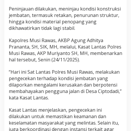
a
Peninjauan dilakukan, meninjau kondisi konstruksi
n
jembatan, termasuk retakan, penurunan struktur,
R
u
hingga kondisi material penopang yang
s
dikhawatirkan tidak lagi stabil.
a
k
Kapolres Musi Rawas, AKBP Agung Adhitya
Prananta, SH, SIK, MH, melalui, Kasat Lantas Polres
Musi Rawas, AKP Muriyanto SH, MH, membenarkan
hal tersebut, Senin (24/11/2025).
“Hari ini Sat Lantas Polres Musi Rawas, melakukan
pengecekan terhadap kondisi jembatan yang
dilaporkan mengalami kerusakan dan berpotensi
membahayakan pengguna jalan di Desa Ciptodadi,”
kata Kasat Lantas.
Kasat Lantas menjelaskan, pengecekan ini
dilakukan untuk memastikan keamanan dan
keselamatan masyarakat yang melintas. Selain itu,
juga berkoordinasi dengan instansi terkait agar