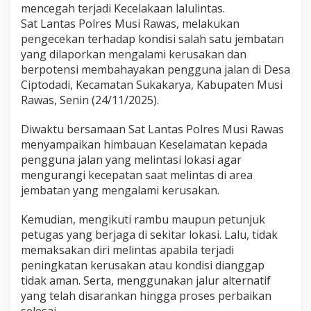
mencegah terjadi Kecelakaan lalulintas.
s
M
Sat Lantas Polres Musi Rawas, melakukan
u
pengecekan terhadap kondisi salah satu jembatan
s
yang dilaporkan mengalami kerusakan dan
i
berpotensi membahayakan pengguna jalan di Desa
R
Ciptodadi, Kecamatan Sukakarya, Kabupaten Musi
a
w
Rawas, Senin (24/11/2025).
a
s
Diwaktu bersamaan Sat Lantas Polres Musi Rawas
S
menyampaikan himbauan Keselamatan kepada
a
pengguna jalan yang melintasi lokasi agar
m
p
mengurangi kecepatan saat melintas di area
a
jembatan yang mengalami kerusakan.
i
k
Kemudian, mengikuti rambu maupun petunjuk
a
petugas yang berjaga di sekitar lokasi. Lalu, tidak
n
H
memaksakan diri melintas apabila terjadi
i
peningkatan kerusakan atau kondisi dianggap
m
tidak aman. Serta, menggunakan jalur alternatif
b
yang telah disarankan hingga proses perbaikan
a
u
selesai.