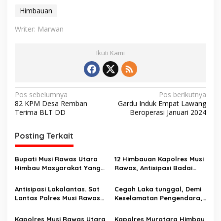
Himbauan
Writer: Marwan
Ikuti Kami
N
Pos sebelumnya
Pos berikutnya
82 KPM Desa Remban
Gardu Induk Empat Lawang
a
Terima BLT DD
Beroperasi Januari 2024
v
i
Posting Terkait
g
Bupati Musi Rawas Utara
12 Himbauan Kapolres Musi
a
Himbau Masyarakat Yang
Rawas, Antisipasi Badai
s
Belum Terinput Penerima
Siklon Tropis
Bantuan, Bisa Input Sendiri
Antisipasi Lakalantas. Sat
Cegah Laka tunggal, Demi
i
Lantas Polres Musi Rawas
Keselamatan Pengendara,
p
Sampaikan Himbauan
Satlantas Polres Musi
Keselamatan Dan Cek
Rawas Pasang Spanduk
Kapolres Musi Rawas Utara
Kapolres Muratara Himbau