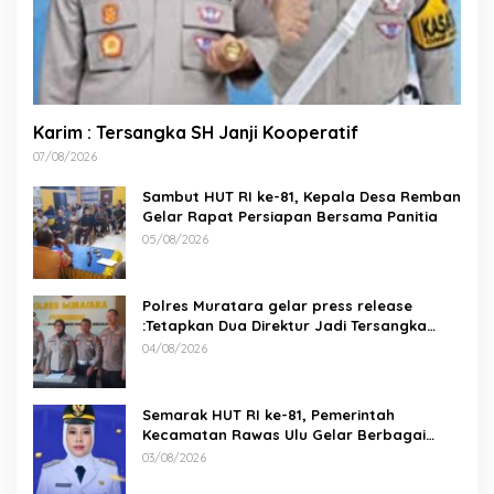
Karim : Tersangka SH Janji Kooperatif
07/08/2026
Sambut HUT RI ke-81, Kepala Desa Remban
Gelar Rapat Persiapan Bersama Panitia
05/08/2026
Polres Muratara gelar press release
:Tetapkan Dua Direktur Jadi Tersangka
Kecelakaan Maut antara Bus ALS dan
04/08/2026
Tangki BBM Tewaskan 19 Orang
Semarak HUT RI ke-81, Pemerintah
Kecamatan Rawas Ulu Gelar Berbagai
Lomba
03/08/2026