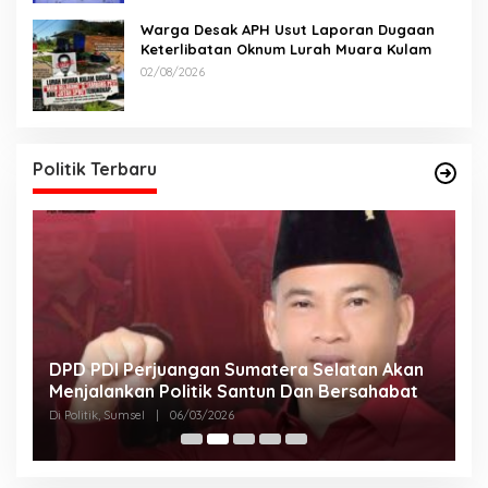
Warga Desak APH Usut Laporan Dugaan
Keterlibatan Oknum Lurah Muara Kulam
02/08/2026
Politik Terbaru
DPD PDI Perjuangan Sumatera Selatan Akan
T
Menjalankan Politik Santun Dan Bersahabat
D
Di Politik, Sumsel
|
06/03/2026
Di