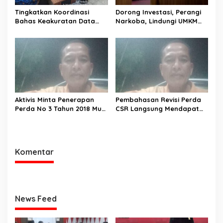
Tingkatkan Koordinasi
Dorong Investasi, Perangi
Bahas Keakuratan Data
Narkoba, Lindungi UMKM
Pemilih
dan Lingkungan. Eksekutif
Ajukan 5 Raperda
Strategis.
Aktivis Minta Penerapan
Pembahasan Revisi Perda
Perda No 3 Tahun 2018 Musi
CSR Langsung Mendapat
Rawas Dievaluasi
Dukungan Positif
Komentar
News Feed