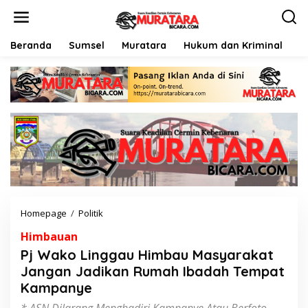
L
e
w
a
Beranda
Sumsel
Muratara
Hukum dan Kriminal
P
t
i
k
e
k
o
n
t
e
n
Homepage
/
Politik
P
j
Himbauan
W
a
Pj Wako Linggau Himbau Masyarakat
k
Jangan Jadikan Rumah Ibadah Tempat
o
Kampanye
L
i