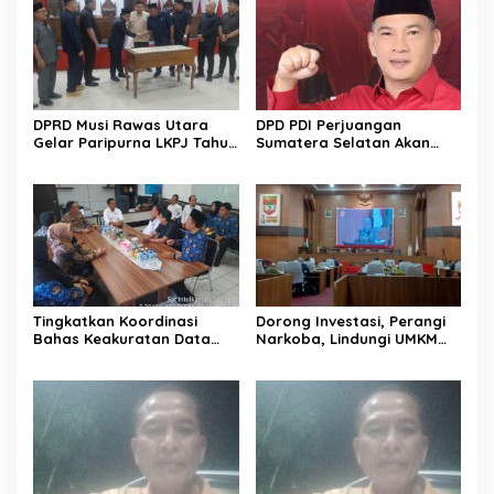
DPRD Musi Rawas Utara
DPD PDI Perjuangan
Gelar Paripurna LKPJ Tahun
Sumatera Selatan Akan
2025
Menjalankan Politik Santun
Dan Bersahabat
Tingkatkan Koordinasi
Dorong Investasi, Perangi
Bahas Keakuratan Data
Narkoba, Lindungi UMKM
Pemilih
dan Lingkungan. Eksekutif
Ajukan 5 Raperda
Strategis.