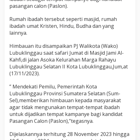
a
pasangan calon (Paslon).
n
J
Rumah ibadah tersebut seperti masjid, rumah
a
d
ibadah umat Kristen, Hindu, Budha dan yang
i
lainnya.
k
a
Himbauan itu disampaikan PJ Walikota (Wako)
n
Lubuklinggau saat safari Jumat di Masjid Jami Al-
R
u
Kahfi,di jalan Asoka Kelurahan Marga Rahayu
m
Lubuklinggau Selatan II Kota Lubuklinggau,Jum,at
a
(17/11/2023).
h
I
” Mendekati Pemilu, Pemerintah Kota
b
a
Lubuklinggau Provinsi Sumatera Selatan (Sum-
d
Sel),memberikan himbauan kepada masyarakat
a
agar tidak mengunakan tempat-tempat ibadah
h
untuk dijadikan tempat kampanye bagi kandidat
T
Pasangan Calon (Paslon),”tegasnya.
e
m
p
Dijelaskannya terhitung 28 November 2023 hingga
a