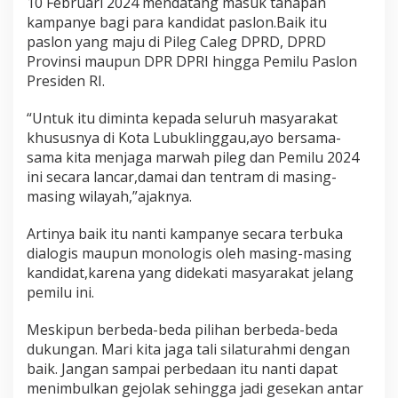
10 Februari 2024 mendatang masuk tahapan
t
kampanye bagi para kandidat paslon.Baik itu
K
paslon yang maju di Pileg Caleg DPRD, DPRD
a
m
Provinsi maupun DPR DPRI hingga Pemilu Paslon
p
Presiden RI.
a
n
“Untuk itu diminta kepada seluruh masyarakat
y
khususnya di Kota Lubuklinggau,ayo bersama-
e
sama kita menjaga marwah pileg dan Pemilu 2024
ini secara lancar,damai dan tentram di masing-
masing wilayah,”ajaknya.
Artinya baik itu nanti kampanye secara terbuka
dialogis maupun monologis oleh masing-masing
kandidat,karena yang didekati masyarakat jelang
pemilu ini.
Meskipun berbeda-beda pilihan berbeda-beda
dukungan. Mari kita jaga tali silaturahmi dengan
baik. Jangan sampai perbedaan itu nanti dapat
menimbulkan gejolak sehingga jadi gesekan antar