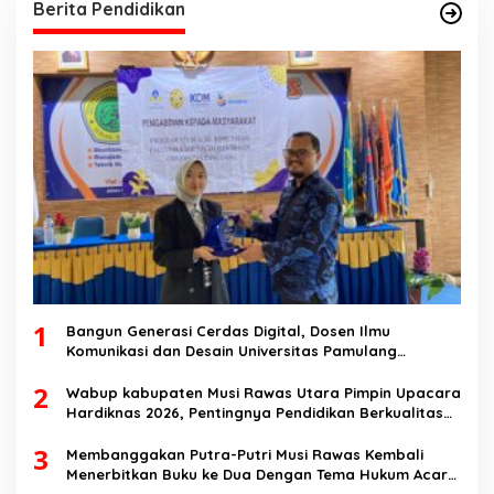
Berita Pendidikan
1
Bangun Generasi Cerdas Digital, Dosen Ilmu
Komunikasi dan Desain Universitas Pamulang
Sosialisasikan Bahaya Disinformasi AI dan Hate
2
Speech di SMK Ikhlas Jawilan
Wabup kabupaten Musi Rawas Utara Pimpin Upacara
Hardiknas 2026, Pentingnya Pendidikan Berkualitas
dan berakhlak
3
Membanggakan Putra-Putri Musi Rawas Kembali
Menerbitkan Buku ke Dua Dengan Tema Hukum Acara
Perdata