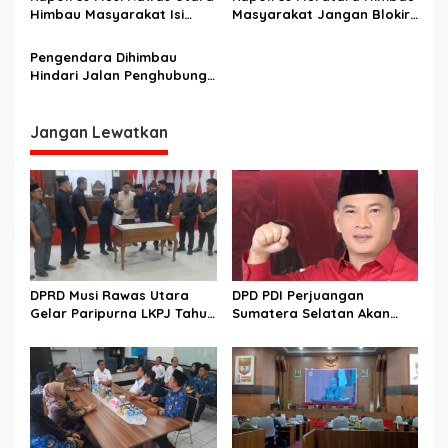
o
Jembatan Rusak
Hati-Hati Di Jembatan
Himbau Masyarakat Isi
Masyarakat Jangan Blokir
s
Tanpa Pembatas
Malam Pergantian Tahun
Jalinsum, Dipidana 9 Tahun
Baru Dengan Kegiatan
Pengendara Dihimbau
Keagamaan
Hindari Jalan Penghubung
Mura-PALI
Jangan Lewatkan
DPRD Musi Rawas Utara
DPD PDI Perjuangan
Gelar Paripurna LKPJ Tahun
Sumatera Selatan Akan
2025
Menjalankan Politik Santun
Dan Bersahabat