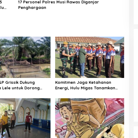
5
17 Personel Polres Musi Rawas Diganjar
lu
Penghargaan
P Grissik Dukung
Komitmen Jaga Ketahanan
 Lele untuk Dorong
Energi, Hulu Migas Tanamkan
ian Ekonomi
Wawasan Kebangsaan Lewat
kat
Diksar Bela Negara Angkatan IV
Tahun 2026