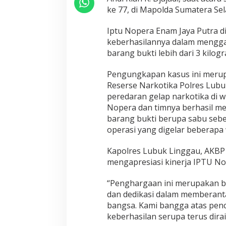
n
ke 77, di Mapolda Sumatera Sela
g
h
Iptu Nopera Enam Jaya Putra d
a
r
keberhasilannya dalam mengga
g
barang bukti lebih dari 3 kilog
a
a
Pengungkapan kasus ini merupa
n
Reserse Narkotika Polres Lub
peredaran gelap narkotika di 
Nopera dan timnya berhasil 
barang bukti berupa sabu seber
operasi yang digelar beberapa 
Kapolres Lubuk Linggau, AKBP
mengapresiasi kinerja IPTU No
“Penghargaan ini merupakan b
dan dedikasi dalam memberant
bangsa. Kami bangga atas penc
keberhasilan serupa terus dira