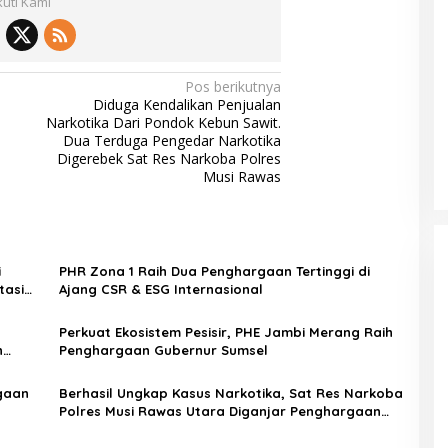
kuti Kami
Pos berikutnya
Diduga Kendalikan Penjualan
Narkotika Dari Pondok Kebun Sawit.
Dua Terduga Pengedar Narkotika
Digerebek Sat Res Narkoba Polres
Musi Rawas
i
PHR Zona 1 Raih Dua Penghargaan Tertinggi di
tasi
Ajang CSR & ESG Internasional
Perkuat Ekosistem Pesisir, PHE Jambi Merang Raih
n
Penghargaan Gubernur Sumsel
gaan
Berhasil Ungkap Kasus Narkotika, Sat Res Narkoba
Polres Musi Rawas Utara Diganjar Penghargaan
Dari Polda Sumatera Selatan