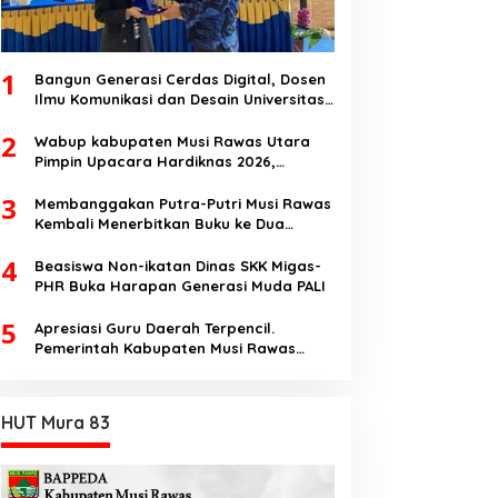
1
Bangun Generasi Cerdas Digital, Dosen
Ilmu Komunikasi dan Desain Universitas
Pamulang Sosialisasikan Bahaya
2
Disinformasi AI dan Hate Speech di SMK
Wabup kabupaten Musi Rawas Utara
Ikhlas Jawilan
Pimpin Upacara Hardiknas 2026,
Pentingnya Pendidikan Berkualitas dan
3
berakhlak
Membanggakan Putra-Putri Musi Rawas
Kembali Menerbitkan Buku ke Dua
Dengan Tema Hukum Acara Perdata
4
Beasiswa Non-ikatan Dinas SKK Migas-
PHR Buka Harapan Generasi Muda PALI
5
Apresiasi Guru Daerah Terpencil.
Pemerintah Kabupaten Musi Rawas
Utara memberi Insentif Tambahan
HUT Mura 83