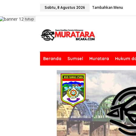
L
Tambahkan Menu
e
Sabtu, 8 Agustus 2026
w
a
tutup
t
i
k
e
k
o
n
Beranda
Sumsel
Muratara
Hukum da
t
e
n