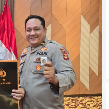
DPRD Musi Rawas Utara Gelar
Paripurna LKPJ Tahun 2025
Di Muratara, Politik
|
21/04/2026