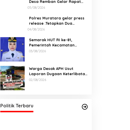
Desa Remban Gelar Rapat
Persiapan Bersama Panitia
05/08/2026
Polres Muratara gelar press
release :Tetapkan Dua
Direktur Jadi Tersangka
04/08/2026
Kecelakaan Maut antara Bus
ALS dan Tangki BBM Tewaskan
Semarak HUT RI ke-81,
19 Orang
Pemerintah Kecamatan
Rawas Ulu Gelar Berbagai
03/08/2026
Lomba
Warga Desak APH Usut
Laporan Dugaan Keterlibatan
Oknum Lurah Muara Kulam
02/08/2026
DPD PDI Perjuangan Sumatera
Selatan Akan Menjalankan Politik
Santun Dan Bersahabat
Di Politik, Sumsel
|
06/03/2026
Politik Terbaru