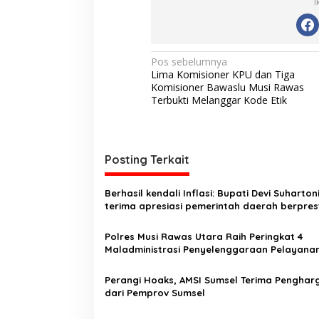
I
N
Pos sebelumnya
Lima Komisioner KPU dan Tiga
a
Komisioner Bawaslu Musi Rawas
v
Terbukti Melanggar Kode Etik
i
g
Posting Terkait
a
s
Berhasil kendali Inflasi: Bupati Devi Suharton
i
terima apresiasi pemerintah daerah berpres
2026
p
Polres Musi Rawas Utara Raih Peringkat 4
o
Maladministrasi Penyelenggaraan Pelayana
s
Publik
Perangi Hoaks, AMSI Sumsel Terima Penghar
dari Pemprov Sumsel