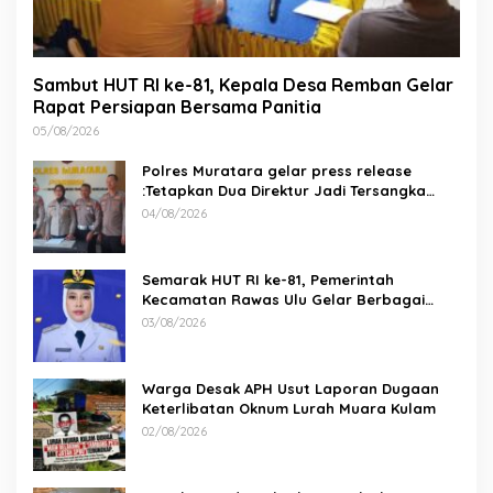
Sambut HUT RI ke-81, Kepala Desa Remban Gelar
Rapat Persiapan Bersama Panitia
05/08/2026
Polres Muratara gelar press release
:Tetapkan Dua Direktur Jadi Tersangka
Kecelakaan Maut antara Bus ALS dan
04/08/2026
Tangki BBM Tewaskan 19 Orang
Semarak HUT RI ke-81, Pemerintah
Kecamatan Rawas Ulu Gelar Berbagai
Lomba
03/08/2026
Warga Desak APH Usut Laporan Dugaan
Keterlibatan Oknum Lurah Muara Kulam
02/08/2026