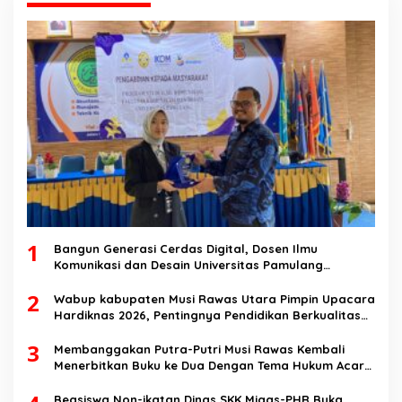
1
Bangun Generasi Cerdas Digital, Dosen Ilmu
Komunikasi dan Desain Universitas Pamulang
Sosialisasikan Bahaya Disinformasi AI dan Hate
2
Speech di SMK Ikhlas Jawilan
Wabup kabupaten Musi Rawas Utara Pimpin Upacara
Hardiknas 2026, Pentingnya Pendidikan Berkualitas
dan berakhlak
3
Membanggakan Putra-Putri Musi Rawas Kembali
Menerbitkan Buku ke Dua Dengan Tema Hukum Acara
Perdata
Beasiswa Non-ikatan Dinas SKK Migas-PHR Buka