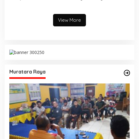
Kata Bupati Musi Rawas.
Menjelang Puncak HUT DWP
ke 26. Ini Kata Ketua DWP
Musi Rawas.
View More
Muratara Raya