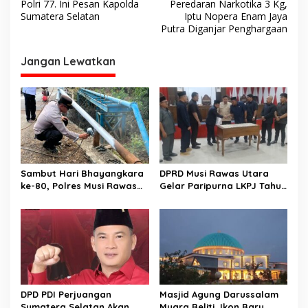
a
Polri 77. Ini Pesan Kapolda
Peredaran Narkotika 3 Kg,
v
Sumatera Selatan
Iptu Nopera Enam Jaya
Putra Diganjar Penghargaan
i
g
Jangan Lewatkan
a
s
i
p
o
s
Sambut Hari Bhayangkara
DPRD Musi Rawas Utara
ke-80, Polres Musi Rawas
Gelar Paripurna LKPJ Tahun
Hadir Bangun Jembatan
2025
dan Perkuat Akses Warga
Jayaloka
DPD PDI Perjuangan
Masjid Agung Darussalam
Sumatera Selatan Akan
Muara Beliti, Ikon Baru