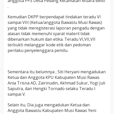
anggota PPS Desa Pedang Kecamatan Muara Beliti
M
.
e
l
a
Kemudian DKPP berpendapat tindakan teradu VI
n
sampai VIII (Ketua/anggota Bawaslu Musi Rawas)
g
yang tidak meregisterasi laporan pengadu dengan
g
alasan tidak memenuhi syarat materil tidak
a
dibenarkan hukum dan etika. Teradu VI,VII,VII
r
K
terbukti melanggar kode etik dan pedoman
o
perilaku penyelenggara pemilu.
d
e
E
t
i
Sementara itu belumnya , Siti Heryani mengadukan
k
Ketua dan Anggota KPU Kabupaten Musi Rawas
Ania Trisna AD, Zairinudin, Akhmad Sukur, Yogi Juli
Saputra, dan Hengki Tornado selaku Teradu I
sampai V.
Selain itu, Dia juga mengadukan Ketua dan
Anggota Bawaslu Kabupaten Musi Rawas Yeni