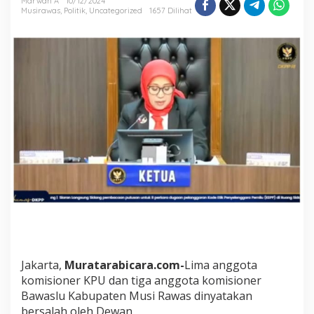
Marwan A
10/12/2024
s
Musirawas
,
Politik
,
Uncategorized
1657 Dilihat
i
o
n
e
r
K
P
U
d
a
n
T
i
g
a
K
o
m
i
s
Jakarta,
Muratarabicara.com-
Lima anggota
i
komisioner KPU dan tiga anggota komisioner
o
n
Bawaslu Kabupaten Musi Rawas dinyatakan
e
bersalah oleh Dewan