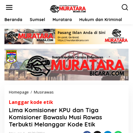
L
e
w
a
Beranda
Sumsel
Muratara
Hukum dan Kriminal
P
t
i
k
e
k
o
n
t
e
n
Homepage
/
Musirawas
L
i
Langgar kode etik
m
a
Lima Komisioner KPU dan Tiga
K
Komisioner Bawaslu Musi Rawas
o
Terbukti Melanggar Kode Etik
m
i