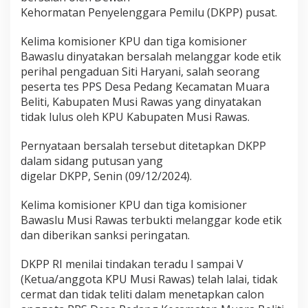
r
Kehormatan Penyelenggara Pemilu (DKPP) pusat.
B
a
Kelima komisioner KPU dan tiga komisioner
w
a
Bawaslu dinyatakan bersalah melanggar kode etik
s
perihal pengaduan Siti Haryani, salah seorang
l
peserta tes PPS Desa Pedang Kecamatan Muara
u
Beliti, Kabupaten Musi Rawas yang dinyatakan
M
tidak lulus oleh KPU Kabupaten Musi Rawas.
u
s
i
Pernyataan bersalah tersebut ditetapkan DKPP
R
dalam sidang putusan yang
a
digelar DKPP, Senin (09/12/2024).
w
a
s
Kelima komisioner KPU dan tiga komisioner
T
Bawaslu Musi Rawas terbukti melanggar kode etik
e
dan diberikan sanksi peringatan.
r
b
DKPP RI menilai tindakan teradu I sampai V
u
k
(Ketua/anggota KPU Musi Rawas) telah lalai, tidak
t
cermat dan tidak teliti dalam menetapkan calon
i