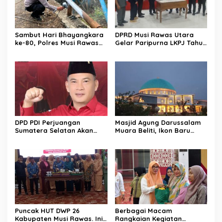
Sambut Hari Bhayangkara
DPRD Musi Rawas Utara
ke-80, Polres Musi Rawas
Gelar Paripurna LKPJ Tahun
Hadir Bangun Jembatan
2025
dan Perkuat Akses Warga
Jayaloka
DPD PDI Perjuangan
Masjid Agung Darussalam
Sumatera Selatan Akan
Muara Beliti, Ikon Baru
Menjalankan Politik Santun
Kabupaten Musi Rawas
Dan Bersahabat
Yang Memukau
Puncak HUT DWP 26
Berbagai Macam
Kabupaten Musi Rawas. Ini
Rangkaian Kegiatan