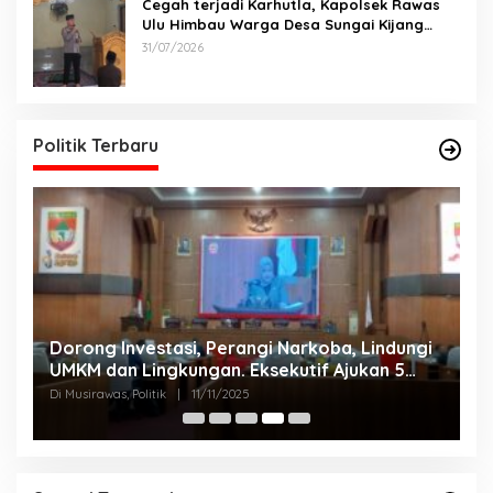
Cegah terjadi Karhutla, Kapolsek Rawas
Ulu Himbau Warga Desa Sungai Kijang
Sesuai Maklumat Kapolda Sumsel
31/07/2026
Politik Terbaru
Dorong Investasi, Perangi Narkoba, Lindungi
A
UMKM dan Lingkungan. Eksekutif Ajukan 5
2
Raperda Strategis.
Di Musirawas, Politik
|
11/11/2025
Di