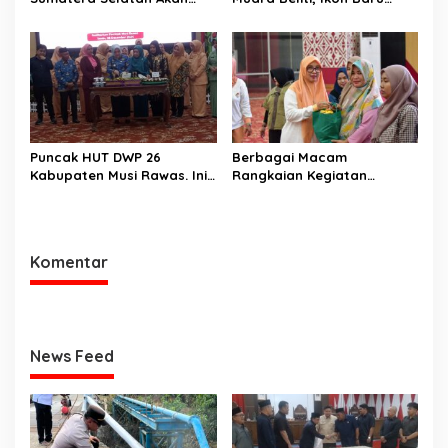
Menjalankan Politik Santun
Kabupaten Musi Rawas
Dan Bersahabat
Yang Memukau
Puncak HUT DWP 26
Berbagai Macam
Kabupaten Musi Rawas. Ini
Rangkaian Kegiatan
Kata Bupati Musi Rawas.
Menjelang Puncak HUT DWP
ke 26. Ini Kata Ketua DWP
Musi Rawas.
Komentar
News Feed