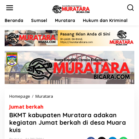
L
e
w
a
Beranda
Sumsel
Muratara
Hukum dan Kriminal
P
t
i
k
e
k
o
n
t
e
n
Homepage
/
Muratara
B
K
Jumat berkah
M
T
BKMT kabupaten Muratara adakan
k
kegiatan Jumat berkah di desa Muara
a
kuis
b
u