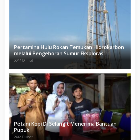
Pertamina Hulu Rokan Temukan Hidrokarbon
melalui Pengeboran Sumur Eksplorasi
Anggrek Violet (AVO)-001
3044 Dilihat
Petani Kopi Di Selangit Menerima Bantuan
Pupuk
2612 Dilihat