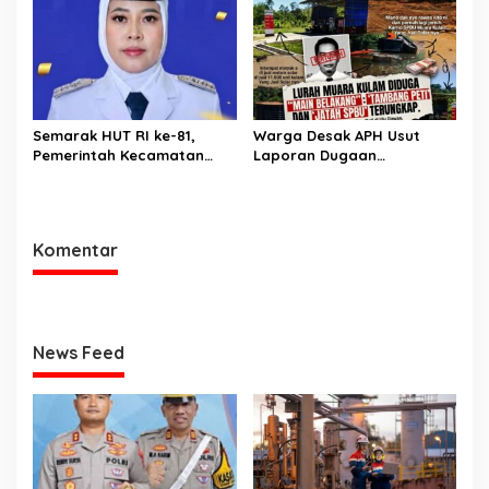
Panitia
Tersangka Kecelakaan
Maut antara Bus ALS dan
Tangki BBM Tewaskan 19
Orang
Semarak HUT RI ke-81,
Warga Desak APH Usut
Pemerintah Kecamatan
Laporan Dugaan
Rawas Ulu Gelar Berbagai
Keterlibatan Oknum Lurah
Lomba
Muara Kulam
Komentar
News Feed