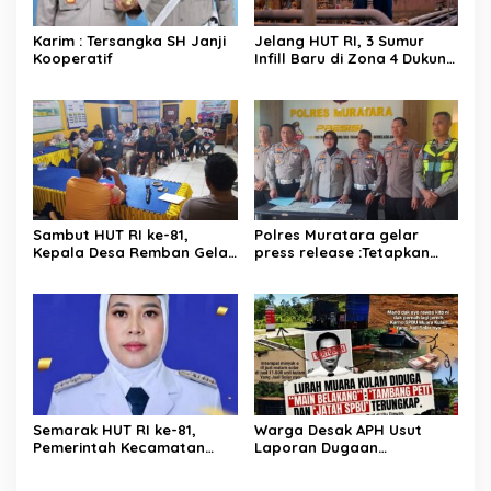
Karim : Tersangka SH Janji
Jelang HUT RI, 3 Sumur
Kooperatif
Infill Baru di Zona 4 Dukung
Kedaulatan Energi
Sambut HUT RI ke-81,
Polres Muratara gelar
Kepala Desa Remban Gelar
press release :Tetapkan
Rapat Persiapan Bersama
Dua Direktur Jadi
Panitia
Tersangka Kecelakaan
Maut antara Bus ALS dan
Tangki BBM Tewaskan 19
Orang
Semarak HUT RI ke-81,
Warga Desak APH Usut
Pemerintah Kecamatan
Laporan Dugaan
Rawas Ulu Gelar Berbagai
Keterlibatan Oknum Lurah
Lomba
Muara Kulam