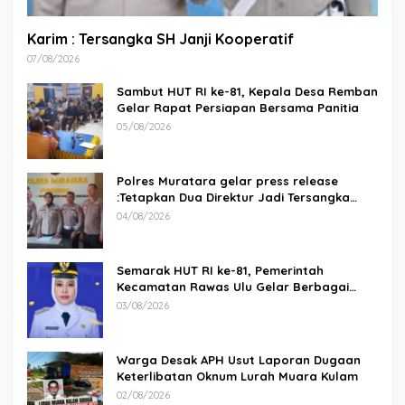
Karim : Tersangka SH Janji Kooperatif
07/08/2026
Sambut HUT RI ke-81, Kepala Desa Remban
Gelar Rapat Persiapan Bersama Panitia
05/08/2026
Polres Muratara gelar press release
:Tetapkan Dua Direktur Jadi Tersangka
Kecelakaan Maut antara Bus ALS dan
04/08/2026
Tangki BBM Tewaskan 19 Orang
Semarak HUT RI ke-81, Pemerintah
Kecamatan Rawas Ulu Gelar Berbagai
Lomba
03/08/2026
Warga Desak APH Usut Laporan Dugaan
Keterlibatan Oknum Lurah Muara Kulam
02/08/2026