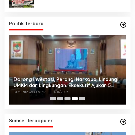
Politik Terbaru
Dorong Investasi, Perangi Narkoba, Lindungi
A
UMKM dan Lingkungan. Eksekutif Ajukan 5
2
Raperda Strategis.
Di Musirawas, Politik
|
11/11/2025
Di
Sumsel Terpopuler