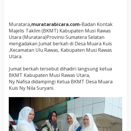
a
n
J
u
m
Muratara
,muratarabicara.com-
Badan Kontak
a
Majelis Taklim (BKMT) Kabupaten Musi Rawas
t
Utara (Muratara)Provinsi Sumatera Selatan
b
mengadakan Jumat berkah di Desa Muara Kuis
e
,Kecamatan Ulu Rawas, Kabupaten Musi Rawas
r
k
Utara.
a
h
Jumat berkah tersebut dihadiri langsung ketua
d
BKMT Kabupaten Musi Rawas Utara,
i
Ny Nafisa didampingi Ketua BKMT Desa Muara
d
e
Kuis Ny Nila Suryani.
s
a
M
u
a
r
a
k