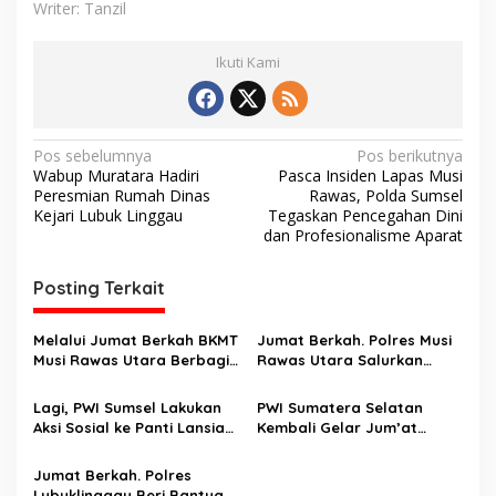
Writer: Tanzil
Ikuti Kami
N
Pos sebelumnya
Pos berikutnya
Wabup Muratara Hadiri
Pasca Insiden Lapas Musi
a
Peresmian Rumah Dinas
Rawas, Polda Sumsel
v
Kejari Lubuk Linggau
Tegaskan Pencegahan Dini
dan Profesionalisme Aparat
i
g
Posting Terkait
a
s
Melalui Jumat Berkah BKMT
Jumat Berkah. Polres Musi
Musi Rawas Utara Berbagi
Rawas Utara Salurkan
i
Di Desa Muara Kuis
Sembako
p
Lagi, PWI Sumsel Lakukan
PWI Sumatera Selatan
Aksi Sosial ke Panti Lansia
Kembali Gelar Jum’at
o
Harapan Kita
Berkah ‎
s
Jumat Berkah. Polres
Lubuklinggau Beri Bantuan