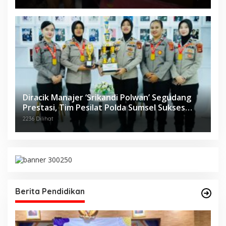
Diracik Manajer ‘Srikandi Polwan’ Segudang
Prestasi, Tim Pesilat Polda Sumsel Sukses
Diajang Kejurnas Menpora Cup II 2024
2236 Dilihat
Berita Pendidikan