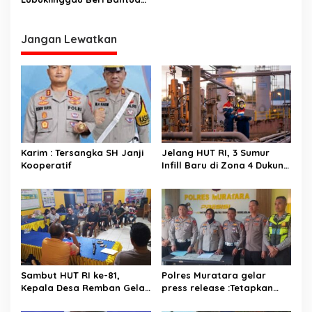
Makanan Bergizi Kepada
Siswa-Siswi SD
Jangan Lewatkan
Karim : Tersangka SH Janji
Jelang HUT RI, 3 Sumur
Kooperatif
Infill Baru di Zona 4 Dukung
Kedaulatan Energi
Sambut HUT RI ke-81,
Polres Muratara gelar
Kepala Desa Remban Gelar
press release :Tetapkan
Rapat Persiapan Bersama
Dua Direktur Jadi