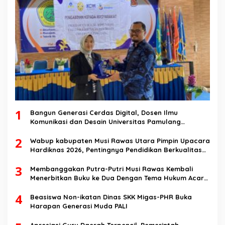
1
Bangun Generasi Cerdas Digital, Dosen Ilmu
Komunikasi dan Desain Universitas Pamulang
Sosialisasikan Bahaya Disinformasi AI dan Hate
2
Speech di SMK Ikhlas Jawilan
Wabup kabupaten Musi Rawas Utara Pimpin Upacara
Hardiknas 2026, Pentingnya Pendidikan Berkualitas
dan berakhlak
3
Membanggakan Putra-Putri Musi Rawas Kembali
Menerbitkan Buku ke Dua Dengan Tema Hukum Acara
Perdata
4
Beasiswa Non-ikatan Dinas SKK Migas-PHR Buka
Harapan Generasi Muda PALI
Apresiasi Guru Daerah Terpencil. Pemerintah