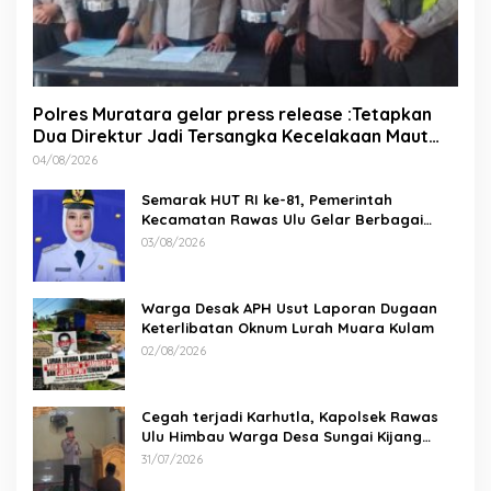
Polres Muratara gelar press release :Tetapkan
Dua Direktur Jadi Tersangka Kecelakaan Maut
antara Bus ALS dan Tangki BBM Tewaskan 19
04/08/2026
Orang
Semarak HUT RI ke-81, Pemerintah
Kecamatan Rawas Ulu Gelar Berbagai
Lomba
03/08/2026
Warga Desak APH Usut Laporan Dugaan
Keterlibatan Oknum Lurah Muara Kulam
02/08/2026
Cegah terjadi Karhutla, Kapolsek Rawas
Ulu Himbau Warga Desa Sungai Kijang
Sesuai Maklumat Kapolda Sumsel
31/07/2026