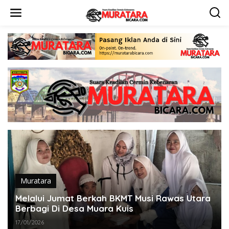
L
e
w
a
t
i
k
e
k
o
n
t
e
n
Muratara
Melalui Jumat Berkah BKMT Musi Rawas Utara
Berbagi Di Desa Muara Kuis
17/01/2026