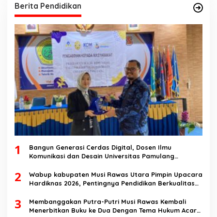
Berita Pendidikan
1
Bangun Generasi Cerdas Digital, Dosen Ilmu
Komunikasi dan Desain Universitas Pamulang
Sosialisasikan Bahaya Disinformasi AI dan Hate
2
Speech di SMK Ikhlas Jawilan
Wabup kabupaten Musi Rawas Utara Pimpin Upacara
Hardiknas 2026, Pentingnya Pendidikan Berkualitas
dan berakhlak
3
Membanggakan Putra-Putri Musi Rawas Kembali
Menerbitkan Buku ke Dua Dengan Tema Hukum Acara