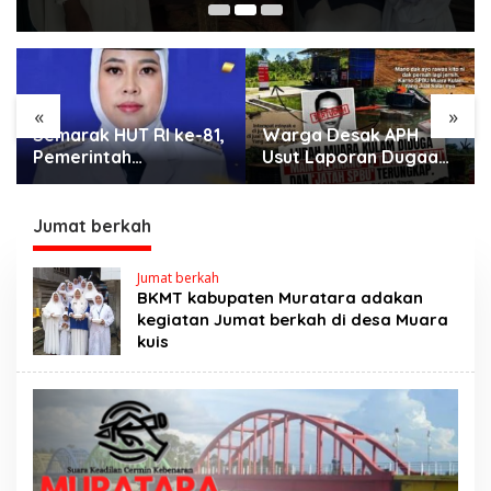
«
»
Semarak HUT RI ke-81,
Warga Desak APH
Pemerintah
Usut Laporan Dugaan
Kecamatan Rawas Ulu
Keterlibatan Oknum
Gelar Berbagai Lomba
Lurah Muara Kulam
Jumat berkah
Jumat berkah
BKMT kabupaten Muratara adakan
kegiatan Jumat berkah di desa Muara
kuis