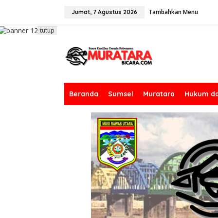
L
Tambahkan Menu
e
Jumat, 7 Agustus 2026
w
a
tutup
t
i
k
e
k
o
n
Beranda
Sumsel
Muratara
Hukum da
t
e
n