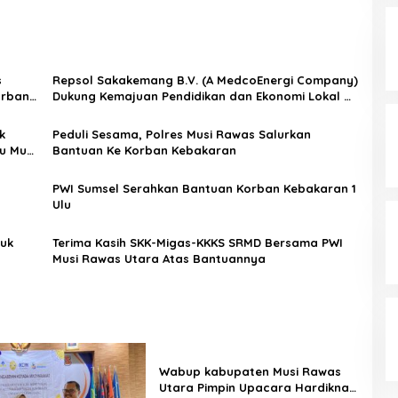
s
Repsol Sakakemang B.V. (A MedcoEnergi Company)
orban
Dukung Kemajuan Pendidikan dan Ekonomi Lokal di
Musi Banyuasin
k
Peduli Sesama, Polres Musi Rawas Salurkan
u Musi
Bantuan Ke Korban Kebakaran
PWI Sumsel Serahkan Bantuan Korban Kebakaran 1
Ulu
tuk
Terima Kasih SKK-Migas-KKKS SRMD Bersama PWI
Musi Rawas Utara Atas Bantuannya
Wabup kabupaten Musi Rawas
Utara Pimpin Upacara Hardiknas