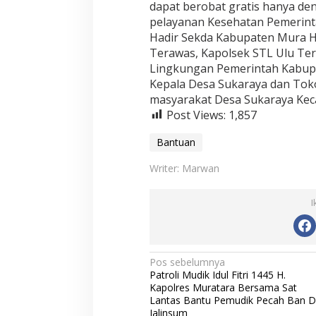
dapat berobat gratis hanya d
pelayanan Kesehatan Pemerint
Hadir Sekda Kabupaten Mura H. 
Terawas, Kapolsek STL Ulu Ter
Lingkungan Pemerintah Kabup
Kepala Desa Sukaraya dan Tok
masyarakat Desa Sukaraya Kec
Post Views:
1,857
Bantuan
Writer: Marwan
I
N
Pos sebelumnya
Patroli Mudik Idul Fitri 1445 H.
a
Kapolres Muratara Bersama Sat
v
Lantas Bantu Pemudik Pecah Ban D
Jalinsum