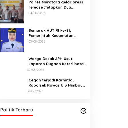
Polres Muratara gelar press
release :Tetapkan Dua
Direktur Jadi Tersangka
04/08/2026
Kecelakaan Maut antara Bus
ALS dan Tangki BBM Tewaskan
19 Orang
Semarak HUT RI ke-81,
Pemerintah Kecamatan
Rawas Ulu Gelar Berbagai
03/08/2026
Lomba
Warga Desak APH Usut
Laporan Dugaan Keterlibatan
Oknum Lurah Muara Kulam
02/08/2026
Cegah terjadi Karhutla,
Kapolsek Rawas Ulu Himbau
Warga Desa Sungai Kijang
31/07/2026
Sesuai Maklumat Kapolda
DPD PDI Perjuangan Sumatera
Sumsel
Selatan Akan Menjalankan Politik
Santun Dan Bersahabat
Di Politik, Sumsel
|
06/03/2026
Politik Terbaru