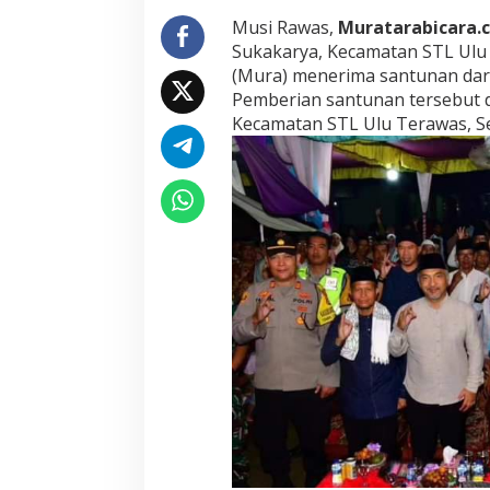
s
y
Musi Rawas,
Muratarabicara.
a
Sukakarya, Kecamatan STL Ulu
r
(Mura) menerima santunan dar
a
Pemberian santunan tersebut d
k
Kecamatan STL Ulu Terawas, Se
a
t