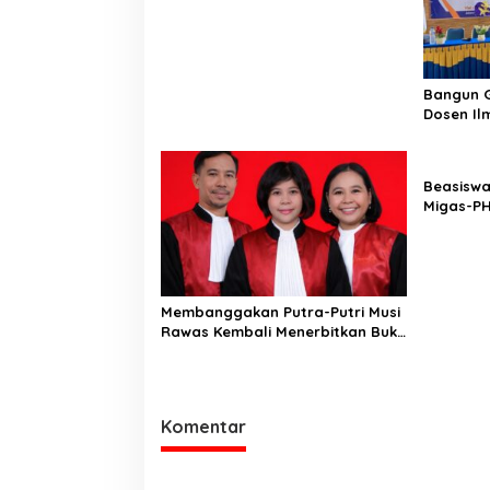
Bangun Jembatan dan Perkuat
Akses Warga Jayaloka
Bangun G
Dosen Il
Desain U
Sosialis
Disinfor
Beasiswa
di SMK Ik
Migas-P
Generasi
Membanggakan Putra-Putri Musi
Rawas Kembali Menerbitkan Buku
ke Dua Dengan Tema Hukum
Acara Perdata
Komentar