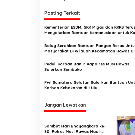
i
g
Posting Terkait
a
s
Kementerian ESDM, SKK Migas dan KKKS Teru
Menyalurkan Bantuan Kemanusiaan untuk K
i
Banjir di Aceh, Sumut dan Sumbar
p
Bolug Serahkan Bantuan Pangan Beras Untu
Masyarakat Di Wilayah Kecamatan Rawas Ul
o
Rawas Utara
s
Peduli Korban Banjir. Kapolres Musi Rawas
Salurkan Sembako
PWI Sumatera Selatan Salurkan Bantuan Un
Korban Kebakaran di 1 Ulu
Jangan Lewatkan
Sambut Hari Bhayangkara ke-
80, Polres Musi Rawas Hadir