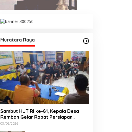
Muratara Raya
Sambut HUT RI ke-81, Kepala Desa
Remban Gelar Rapat Persiapan
Bersama Panitia
05/08/2026