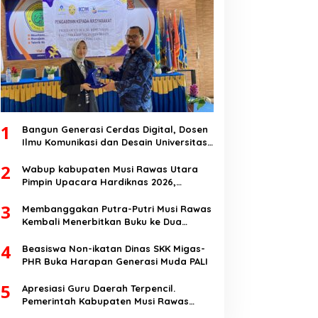
1
Bangun Generasi Cerdas Digital, Dosen
Ilmu Komunikasi dan Desain Universitas
Pamulang Sosialisasikan Bahaya
2
Disinformasi AI dan Hate Speech di SMK
Wabup kabupaten Musi Rawas Utara
Ikhlas Jawilan
Pimpin Upacara Hardiknas 2026,
Pentingnya Pendidikan Berkualitas dan
3
berakhlak
Membanggakan Putra-Putri Musi Rawas
Kembali Menerbitkan Buku ke Dua
Dengan Tema Hukum Acara Perdata
4
Beasiswa Non-ikatan Dinas SKK Migas-
PHR Buka Harapan Generasi Muda PALI
5
Apresiasi Guru Daerah Terpencil.
Pemerintah Kabupaten Musi Rawas
Utara memberi Insentif Tambahan