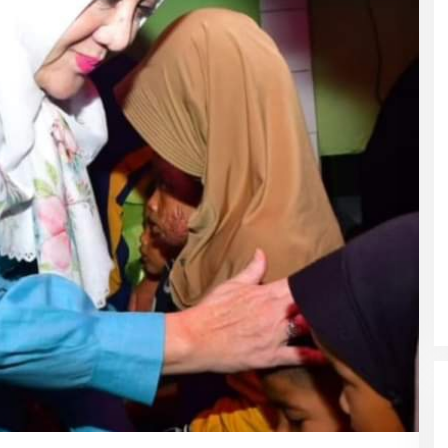
DPRD Musi Rawas Utara Gelar
Paripurna LKPJ Tahun 2025
Di Muratara, Politik
|
21/04/2026