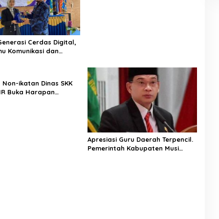
2026, Pentingnya Pendidikan
Berkualitas dan berakhlak
enerasi Cerdas Digital,
mu Komunikasi dan
niversitas Pamulang
asikan Bahaya
masi AI dan Hate Speech
 Non-ikatan Dinas SKK
hlas Jawilan
HR Buka Harapan
 Muda PALI
Apresiasi Guru Daerah Terpencil.
Pemerintah Kabupaten Musi
Rawas Utara memberi Insentif
Tambahan