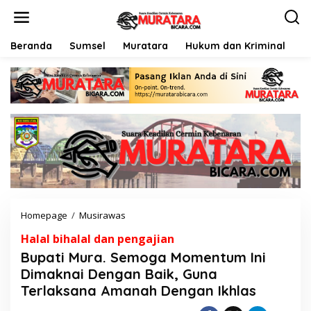
L
e
w
a
Beranda
Sumsel
Muratara
Hukum dan Kriminal
P
t
i
k
e
k
o
n
t
e
n
Homepage
/
Musirawas
B
u
Halal bihalal dan pengajian
p
a
Bupati Mura. Semoga Momentum Ini
t
Dimaknai Dengan Baik, Guna
i
Terlaksana Amanah Dengan Ikhlas
M
u