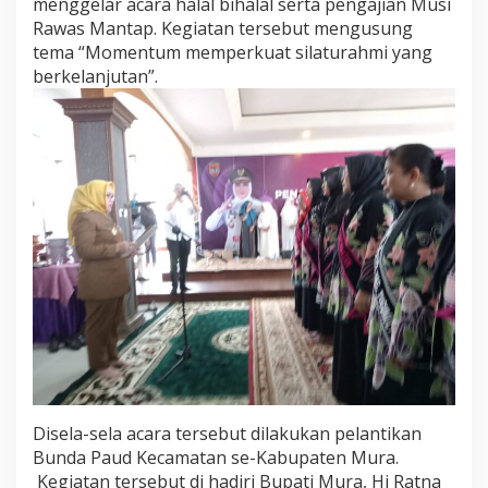
menggelar acara halal bihalal serta pengajian Musi
n
Rawas Mantap. Kegiatan tersebut mengusung
a
i
tema “Momentum memperkuat silaturahmi yang
D
berkelanjutan”.
e
n
g
a
n
B
a
i
k
,
G
u
n
a
T
e
r
l
Disela-sela acara tersebut dilakukan pelantikan
a
Bunda Paud Kecamatan se-Kabupaten Mura.
k
Kegiatan tersebut di hadiri Bupati Mura, Hj Ratna
s