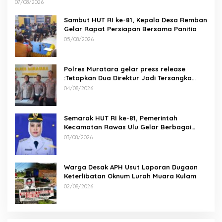
07/08/2026
Sambut HUT RI ke-81, Kepala Desa Remban
Gelar Rapat Persiapan Bersama Panitia
05/08/2026
Polres Muratara gelar press release
:Tetapkan Dua Direktur Jadi Tersangka
Kecelakaan Maut antara Bus ALS dan
04/08/2026
Tangki BBM Tewaskan 19 Orang
Semarak HUT RI ke-81, Pemerintah
Kecamatan Rawas Ulu Gelar Berbagai
Lomba
03/08/2026
Warga Desak APH Usut Laporan Dugaan
Keterlibatan Oknum Lurah Muara Kulam
02/08/2026