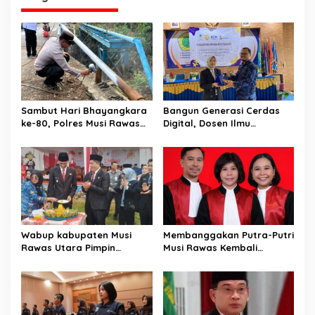
s
i
p
o
s
Sambut Hari Bhayangkara
Bangun Generasi Cerdas
ke-80, Polres Musi Rawas
Digital, Dosen Ilmu
Hadir Bangun Jembatan
Komunikasi dan Desain
dan Perkuat Akses Warga
Universitas Pamulang
Jayaloka
Sosialisasikan Bahaya
Disinformasi AI dan Hate
Speech di SMK Ikhlas
Jawilan
Wabup kabupaten Musi
Membanggakan Putra-Putri
Rawas Utara Pimpin
Musi Rawas Kembali
Upacara Hardiknas 2026,
Menerbitkan Buku ke Dua
Pentingnya Pendidikan
Dengan Tema Hukum Acara
Berkualitas dan berakhlak
Perdata