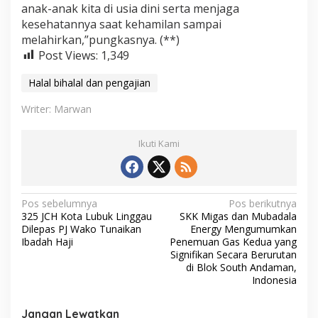
anak-anak kita di usia dini serta menjaga
kesehatannya saat kehamilan sampai
melahirkan,”pungkasnya. (**)
Post Views:
1,349
Halal bihalal dan pengajian
Writer: Marwan
Ikuti Kami
N
Pos sebelumnya
Pos berikutnya
325 JCH Kota Lubuk Linggau
SKK Migas dan Mubadala
a
Dilepas PJ Wako Tunaikan
Energy Mengumumkan
v
Ibadah Haji
Penemuan Gas Kedua yang
Signifikan Secara Berurutan
i
di Blok South Andaman,
Indonesia
g
a
Jangan Lewatkan