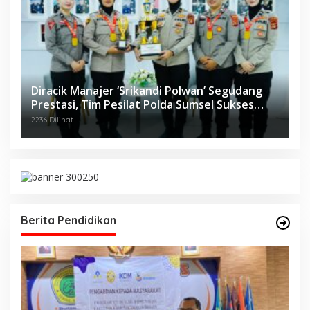
Diracik Manajer ‘Srikandi Polwan’ Segudang
Prestasi, Tim Pesilat Polda Sumsel Sukses
Diajang Kejurnas Menpora Cup II 2024
2236 Dilihat
Berita Pendidikan