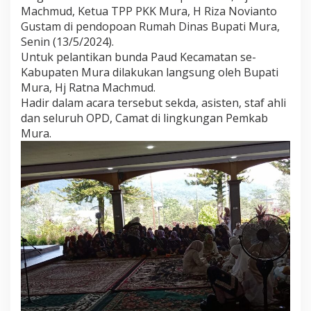
a
Machmud, Ketua TPP PKK Mura, H Riza Novianto
n
Gustam di pendopoan Rumah Dinas Bupati Mura,
a
Senin (13/5/2024).
A
Untuk pelantikan bunda Paud Kecamatan se-
m
a
Kabupaten Mura dilakukan langsung oleh Bupati
n
Mura, Hj Ratna Machmud.
a
Hadir dalam acara tersebut sekda, asisten, staf ahli
h
dan seluruh OPD, Camat di lingkungan Pemkab
D
Mura.
e
n
g
a
n
I
k
h
l
a
s