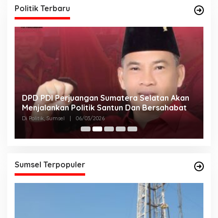
Politik Terbaru
DPD PDI Perjuangan Sumatera Selatan Akan
T
Menjalankan Politik Santun Dan Bersahabat
D
Di Politik, Sumsel
|
06/03/2026
Di
Sumsel Terpopuler