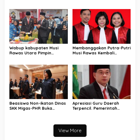
Hadir Bangun Jembatan
Komunikasi dan Desain
dan Perkuat Akses Warga
Universitas Pamulang
Jayaloka
Sosialisasikan Bahaya
Disinformasi AI dan Hate
Speech di SMK Ikhlas
Jawilan
Wabup kabupaten Musi
Membanggakan Putra-Putri
Rawas Utara Pimpin
Musi Rawas Kembali
Upacara Hardiknas 2026,
Menerbitkan Buku ke Dua
Pentingnya Pendidikan
Dengan Tema Hukum Acara
Berkualitas dan berakhlak
Perdata
Beasiswa Non-ikatan Dinas
Apresiasi Guru Daerah
SKK Migas-PHR Buka
Terpencil. Pemerintah
Harapan Generasi Muda
Kabupaten Musi Rawas
PALI
Utara memberi Insentif
Tambahan
View More