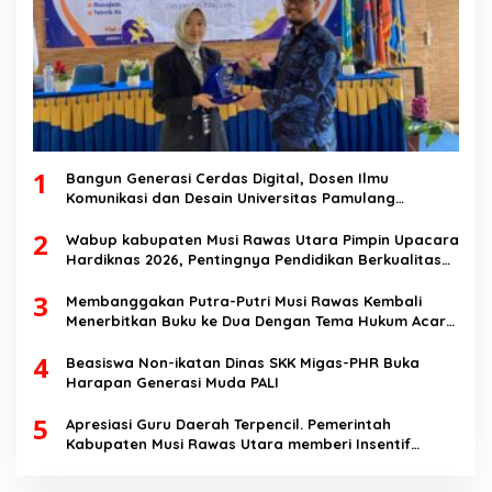
1
Bangun Generasi Cerdas Digital, Dosen Ilmu
Komunikasi dan Desain Universitas Pamulang
Sosialisasikan Bahaya Disinformasi AI dan Hate
2
Speech di SMK Ikhlas Jawilan
Wabup kabupaten Musi Rawas Utara Pimpin Upacara
Hardiknas 2026, Pentingnya Pendidikan Berkualitas
dan berakhlak
3
Membanggakan Putra-Putri Musi Rawas Kembali
Menerbitkan Buku ke Dua Dengan Tema Hukum Acara
Perdata
4
Beasiswa Non-ikatan Dinas SKK Migas-PHR Buka
Harapan Generasi Muda PALI
5
Apresiasi Guru Daerah Terpencil. Pemerintah
Kabupaten Musi Rawas Utara memberi Insentif
Tambahan