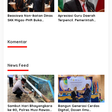
Beasiswa Non-ikatan Dinas
Apresiasi Guru Daerah
SKK Migas-PHR Buka
Terpencil. Pemerintah
Harapan Generasi Muda
Kabupaten Musi Rawas
PALI
Utara memberi Insentif
Tambahan
Komentar
News Feed
Sambut Hari Bhayangkara
Bangun Generasi Cerdas
ke-80, Polres Musi Rawas
Digital, Dosen Ilmu