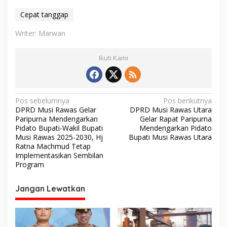
Cepat tanggap
Writer: Marwan
Ikuti Kami
N
Pos sebelumnya
Pos berikutnya
DPRD Musi Rawas Gelar
DPRD Musi Rawas Utara
a
Paripurna Mendengarkan
Gelar Rapat Paripurna
v
Pidato Bupati-Wakil Bupati
Mendengarkan Pidato
Musi Rawas 2025-2030, Hj
Bupati Musi Rawas Utara
i
Ratna Machmud Tetap
Implementasikan Sembilan
g
Program
a
s
Jangan Lewatkan
i
p