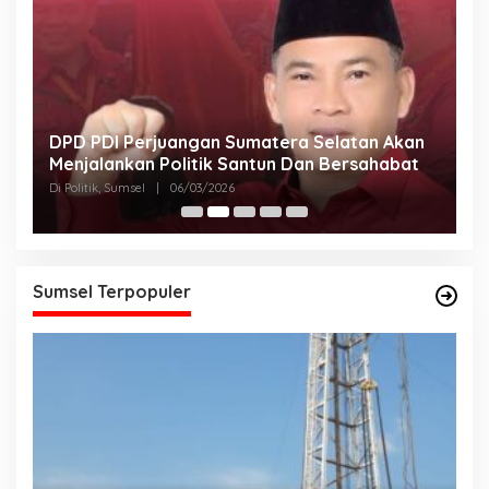
DPD PDI Perjuangan Sumatera Selatan Akan
T
Menjalankan Politik Santun Dan Bersahabat
D
Di Politik, Sumsel
|
06/03/2026
Di
Sumsel Terpopuler