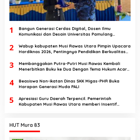
1
Bangun Generasi Cerdas Digital, Dosen Ilmu
Komunikasi dan Desain Universitas Pamulang
Sosialisasikan Bahaya Disinformasi AI dan Hate
2
Speech di SMK Ikhlas Jawilan
Wabup kabupaten Musi Rawas Utara Pimpin Upacara
Hardiknas 2026, Pentingnya Pendidikan Berkualitas
dan berakhlak
3
Membanggakan Putra-Putri Musi Rawas Kembali
Menerbitkan Buku ke Dua Dengan Tema Hukum Acara
Perdata
4
Beasiswa Non-ikatan Dinas SKK Migas-PHR Buka
Harapan Generasi Muda PALI
5
Apresiasi Guru Daerah Terpencil. Pemerintah
Kabupaten Musi Rawas Utara memberi Insentif
Tambahan
HUT Mura 83