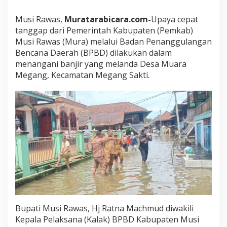
a
m
Musi Rawas,
Muratarabicara.com-
Upaya cepat
a
tanggap dari Pemerintah Kabupaten (Pemkab)
t
Musi Rawas (Mura) melalui Badan Penanggulangan
C
e
Bencana Daerah (BPBD) dilakukan dalam
k
menangani banjir yang melanda Desa Muara
B
Megang, Kecamatan Megang Sakti.
a
n
j
i
r
d
i
M
u
a
r
a
M
e
g
Bupati Musi Rawas, Hj Ratna Machmud diwakili
a
Kepala Pelaksana (Kalak) BPBD Kabupaten Musi
n