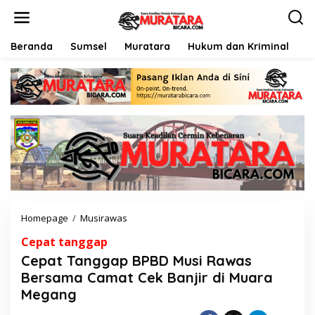
L
e
w
a
Beranda
Sumsel
Muratara
Hukum dan Kriminal
P
t
i
k
e
k
o
n
t
e
n
Homepage
/
Musirawas
C
e
Cepat tanggap
p
a
Cepat Tanggap BPBD Musi Rawas
t
Bersama Camat Cek Banjir di Muara
T
Megang
a
n