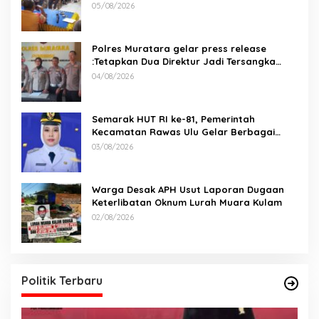
05/08/2026
Polres Muratara gelar press release
:Tetapkan Dua Direktur Jadi Tersangka
Kecelakaan Maut antara Bus ALS dan
04/08/2026
Tangki BBM Tewaskan 19 Orang
Semarak HUT RI ke-81, Pemerintah
Kecamatan Rawas Ulu Gelar Berbagai
Lomba
03/08/2026
Warga Desak APH Usut Laporan Dugaan
Keterlibatan Oknum Lurah Muara Kulam
02/08/2026
Politik Terbaru