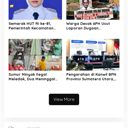
Semarak HUT RI ke-81,
Warga Desak APH Usut
Pemerintah Kecamatan
Laporan Dugaan
Rawas Ulu Gelar Berbagai
Keterlibatan Oknum Lurah
Lomba
Muara Kulam
Sumur Minyak Ilegal
Pengarahan di Kanwil BPN
Meledak, Dua Meninggal
Provinsi Sumatera Utara,
Dunia. Polres Musi Rawas
Menteri Nusron Minta
Utara Langsung Respon
Jajaran Utamakan
Cepat
Kemudahan Layanan bagi
Masyarakat
View More