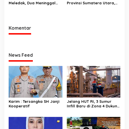
Meledak, Dua Meninggal
Provinsi Sumatera Utara,
Dunia. Polres Musi Rawas
Menteri Nusron Minta
Utara Langsung Respon
Jajaran Utamakan
Cepat
Kemudahan Layanan bagi
Masyarakat
Komentar
News Feed
Karim : Tersangka SH Janji
Jelang HUT RI, 3 Sumur
Kooperatif
Infill Baru di Zona 4 Dukung
Kedaulatan Energi