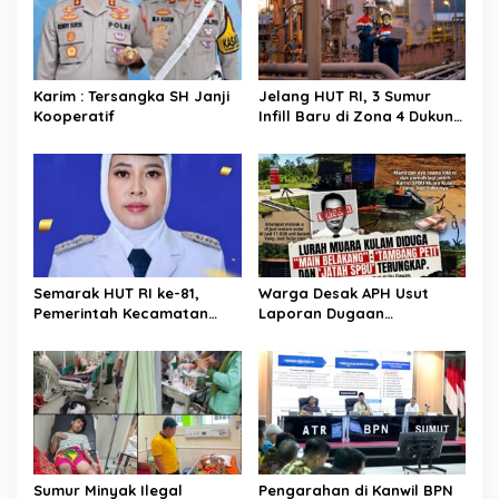
o
s
Karim : Tersangka SH Janji
Jelang HUT RI, 3 Sumur
Kooperatif
Infill Baru di Zona 4 Dukung
Kedaulatan Energi
Semarak HUT RI ke-81,
Warga Desak APH Usut
Pemerintah Kecamatan
Laporan Dugaan
Rawas Ulu Gelar Berbagai
Keterlibatan Oknum Lurah
Lomba
Muara Kulam
Sumur Minyak Ilegal
Pengarahan di Kanwil BPN