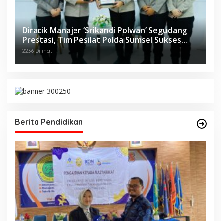
Diracik Manajer ‘Srikandi Polwan’ Segudang
Prestasi, Tim Pesilat Polda Sumsel Sukses
Diajang Kejurnas Menpora Cup II 2024
2236 Dilihat
Berita Pendidikan