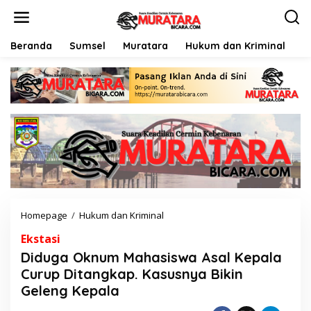
L
e
w
a
Beranda
Sumsel
Muratara
Hukum dan Kriminal
P
t
i
k
e
k
o
n
t
e
n
Homepage
/
Hukum dan Kriminal
D
i
Ekstasi
d
u
Diduga Oknum Mahasiswa Asal Kepala
g
Curup Ditangkap. Kasusnya Bikin
a
Geleng Kepala
O
k