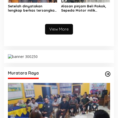
Setelah dinyatakan
Alasan pinjam Beli Rokok,
lengkap berkas tersangka
Sepeda Motor milik
pencuri hewan dilimpahkan
Tetangga Digelapkan
ke kejaksaan
View More
Muratara Raya