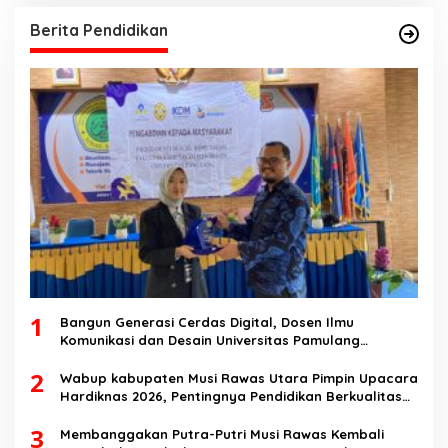
Berita Pendidikan
1
Bangun Generasi Cerdas Digital, Dosen Ilmu
Komunikasi dan Desain Universitas Pamulang
Sosialisasikan Bahaya Disinformasi AI dan Hate
2
Speech di SMK Ikhlas Jawilan
Wabup kabupaten Musi Rawas Utara Pimpin Upacara
Hardiknas 2026, Pentingnya Pendidikan Berkualitas
dan berakhlak
3
Membanggakan Putra-Putri Musi Rawas Kembali