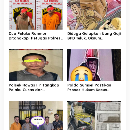
Dua Pelaku Ranmor
Diduga Gelapkan Uang Gaji
Ditangkap Petugas Polres
BPD Teluk, Oknum
Musi Rawas Utara
Perangkat Desa Dilaporkan
Ke Polisi
Polsek Rawas Ilir Tangkap
Polda Sumsel Pastikan
Pelaku Curas dan
Proses Hukum Kasus
Pemerasan Batu Split
Pencabulan Anak di Sako
Berjalan hingga
Persidangan