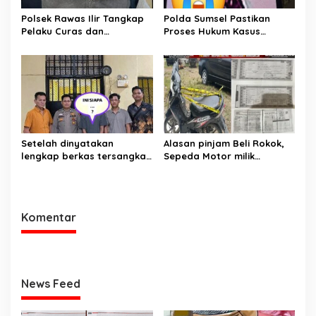
Polsek Rawas Ilir Tangkap
Polda Sumsel Pastikan
Pelaku Curas dan
Proses Hukum Kasus
Pemerasan Batu Split
Pencabulan Anak di Sako
Berjalan hingga
Persidangan
Setelah dinyatakan
Alasan pinjam Beli Rokok,
lengkap berkas tersangka
Sepeda Motor milik
pencuri hewan dilimpahkan
Tetangga Digelapkan
ke kejaksaan
Komentar
News Feed