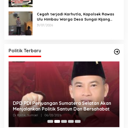
Cegah terjadi Karhutla, Kapolsek Rawas
Ulu Himbau Warga Desa Sungai Kijang
Sesuai Maklumat Kapolda Sumsel
31/07/2026
Politik Terbaru
DPD PDI Perjuangan Sumatera Selatan Akan
T
Menjalankan Politik Santun Dan Bersahabat
D
Di Politik, Sumsel
|
06/03/2026
Di