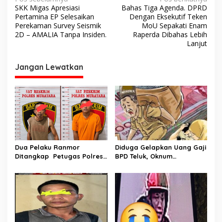
N
SKK Migas Apresiasi
Bahas Tiga Agenda. DPRD
a
Pertamina EP Selesaikan
Dengan Eksekutif Teken
v
Perekaman Survey Seismik
MoU Sepakati Enam
2D – AMALIA Tanpa Insiden.
Raperda Dibahas Lebih
i
Lanjut
g
Jangan Lewatkan
a
s
i
p
o
s
Dua Pelaku Ranmor
Diduga Gelapkan Uang Gaji
Ditangkap Petugas Polres
BPD Teluk, Oknum
Musi Rawas Utara
Perangkat Desa Dilaporkan
Ke Polisi