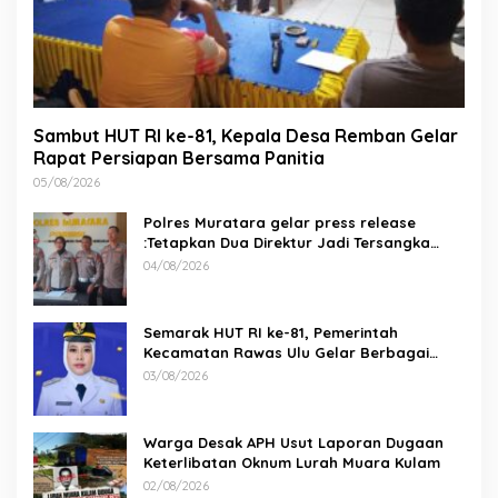
Sambut HUT RI ke-81, Kepala Desa Remban Gelar
Rapat Persiapan Bersama Panitia
05/08/2026
Polres Muratara gelar press release
:Tetapkan Dua Direktur Jadi Tersangka
Kecelakaan Maut antara Bus ALS dan
04/08/2026
Tangki BBM Tewaskan 19 Orang
Semarak HUT RI ke-81, Pemerintah
Kecamatan Rawas Ulu Gelar Berbagai
Lomba
03/08/2026
Warga Desak APH Usut Laporan Dugaan
Keterlibatan Oknum Lurah Muara Kulam
02/08/2026