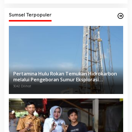
Sumsel Terpopuler
Pertamina Hulu Rokan Temukan Hidrokarbon
melalui Pengeboran Sumur Eksplorasi
Anggrek Violet (AVO)-001
3042 Dilihat