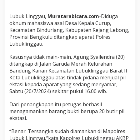
u
p
D
Lubuk Linggau,
Muratarabicara.com-
Diduga
i
oknum mahasiswa asal Desa Kepala Curup,
t
Kecamatan Binduriang, Kabupaten Rejang Lebong,
a
Provinsi Bengkulu ditangkap aparat Polres
n
g
Lubuklinggau.
k
a
Kasusnya tidak main-main, Agung Syailendra (20)
p
ditangkap di Jalan Garuda Merah Kelurahan
.
Bandung Kanan Kecamatan Lubuklinggau Barat II
K
a
Kota Lubuklinggau atas tindak pidana menjual pil
s
ektasi kepada aparat yang sedang menyamar,
u
Sabtu (20/7/2024) sekitar pukul 16.00 wib.
s
n
Dari penangkapan itu petugas berhasil
y
a
menagamankan barang bukti berupa 20 butir pil
B
ekstasi.
i
k
“Benar. Tersangka sudah diamankan di Mapolres
i
Lubuk Linggau,”kata Kapolres Lubuklinggau AKBP
n